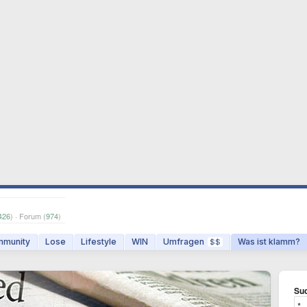
426
) · Forum (
974
)
munity
Lose
Lifestyle
WIN
Umfragen
Was ist klamm?
$$
Suc