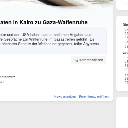
raten in Kairo zu Gaza-Waffenruhe
Di
0
0
, Katar und den USA haben nach staatlichen Angaben aus
0
ere Gespräche zur Waffenruhe im Gazastreifen geführt. Es
0
 nächsten Schritte der Waffenruhe gegeben, teilte Ägyptens
0
Let
0
kommentieren
0
3
3
2
mmentiert.
2
en.
2
News anzeigen
::
Forenthread eröffnen