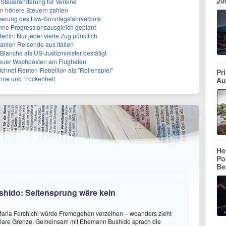
20
e Steueränderung für Vereine
en höhere Steuern zahlen
ckerung des Lkw-Sonntagsfahrverbots
ohne Progressionsausgleich geplant
lin: Nur jeder vierte Zug pünktlich
panien Reisende aus Italien
lanche als US-Justizminister bestätigt
Neuer Wachposten am Flughafen
ichnet Renten-Rebellion als "Rollenspiel"
Pr
nne und Trockenheit
Au
He
Po
Be
shido: Seitensprung wäre kein
aria Ferchichi würde Fremdgehen verzeihen – woanders zieht
 klare Grenze. Gemeinsam mit Ehemann Bushido sprach die