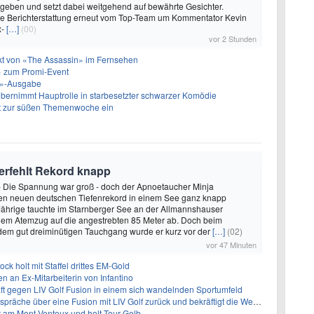
geben und setzt dabei weitgehend auf bewährte Gesichter.
die Berichterstattung erneut vom Top-Team um Kommentator Kevin
x-
[…]
(00)
vor 2 Stunden
akt von «The Assassin» im Fernsehen
 zum Promi-Event
ht»-Ausgabe
bernimmt Hauptrolle in starbesetzter schwarzer Komödie
t zur süßen Themenwoche ein
verfehlt Rekord knapp
 - Die Spannung war groß - doch der Apnoetaucher Minja
den neuen deutschen Tiefenrekord in einem See ganz knapp
-Jährige tauchte im Starnberger See an der Allmannshauser
inem Atemzug auf die angestrebten 85 Meter ab. Doch beim
dem gut dreiminütigen Tauchgang wurde er kurz vor der
[…]
(02)
vor 47 Minuten
ock holt mit Staffel drittes EM-Gold
n an Ex-Mitarbeiterin von Infantino
ft gegen LIV Golf Fusion in einem sich wandelnden Sportumfeld
 über eine Fusion mit LIV Golf zurück und bekräftigt die Wettbewerbslandschaft
t am Mont Ventoux und holt Tour-Gelb