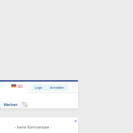
Login
Anmelden
Werben
- keine Kommentare -