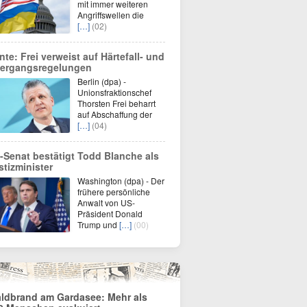
mit immer weiteren
Angriffswellen die
[…]
(02)
nte: Frei verweist auf Härtefall- und
ergangsregelungen
Berlin (dpa) -
Unionsfraktionschef
Thorsten Frei beharrt
auf Abschaffung der
[…]
(04)
-Senat bestätigt Todd Blanche als
stizminister
Washington (dpa) - Der
frühere persönliche
Anwalt von US-
Präsident Donald
Trump und
[…]
(00)
ldbrand am Gardasee: Mehr als