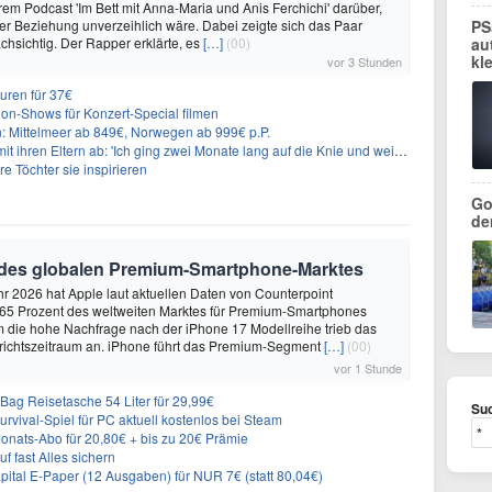
hrem Podcast 'Im Bett mit Anna-Maria und Anis Ferchichi' darüber,
iner Beziehung unverzeihlich wäre. Dabei zeigte sich das Paar
PS
hsichtig. Der Rapper erklärte, es
[…]
(00)
au
kl
vor 3 Stunden
uren für 37€
on-Shows für Konzert-Special filmen
n: Mittelmeer ab 849€, Norwegen ab 999€ p.P.
t ihren Eltern ab: 'Ich ging zwei Monate lang auf die Knie und weinte'
re Töchter sie inspirieren
Go
de
 des globalen Premium-Smartphone-Marktes
hr 2026 hat Apple laut aktuellen Daten von Counterpoint
 65 Prozent des weltweiten Marktes für Premium-Smartphones
em die hohe Nachfrage nach der iPhone 17 Modellreihe trieb das
ichtszeitraum an. iPhone führt das Premium-Segment
[…]
(00)
vor 1 Stunde
Bag Reisetasche 54 Liter für 29,99€
Suc
vival-Spiel für PC aktuell kostenlos bei Steam
ats-Abo für 20,80€ + bis zu 20€ Prämie
f fast Alles sichern
tal E-Paper (12 Ausgaben) für NUR 7€ (statt 80,04€)