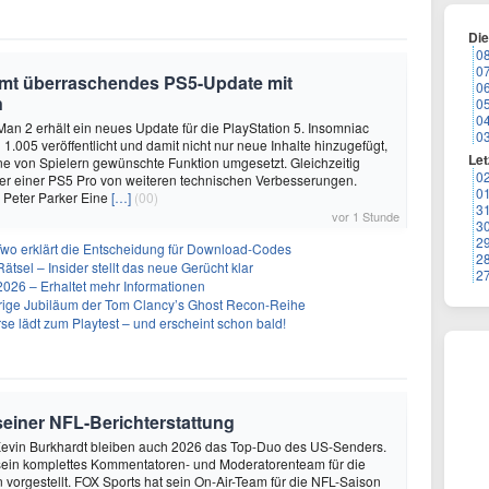
Di
0
0
mmt überraschendes PS5-Update mit
0
n
0
0
Man 2 erhält ein neues Update für die PlayStation 5. Insomniac
0
1.005 veröffentlicht und damit nicht nur neue Inhalte hinzugefügt,
Let
e von Spielern gewünschte Funktion umgesetzt. Gleichzeitig
0
tzer einer PS5 Pro von weiteren technischen Verbesserungen.
0
 Peter Parker Eine
[…]
(00)
3
vor 1 Stunde
3
2
Two erklärt die Entscheidung für Download-Codes
2
Rätsel – Insider stellt das neue Gerücht klar
2
26 – Erhaltet mehr Informationen
ährige Jubiläum der Tom Clancy’s Ghost Recon-Reihe
se lädt zum Playtest – und erscheint schon bald!
 seiner NFL-Berichterstattung
evin Burkhardt bleiben auch 2026 das Top-Duo des US-Senders.
ein komplettes Kommentatoren- und Moderatorenteam für die
vorgestellt. FOX Sports hat sein On-Air-Team für die NFL-Saison