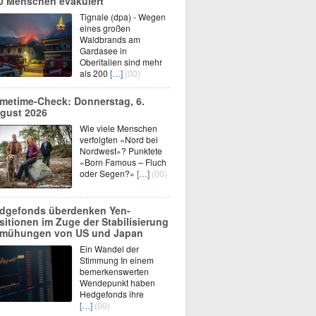
0 Menschen evakuiert
Tignale (dpa) - Wegen
eines großen
Waldbrands am
Gardasee in
Oberitalien sind mehr
als 200
[…]
(00)
imetime-Check: Donnerstag, 6.
gust 2026
Wie viele Menschen
verfolgten «Nord bei
Nordwest»? Punktete
«Born Famous – Fluch
oder Segen?»
[…]
(00)
dgefonds überdenken Yen-
sitionen im Zuge der Stabilisierung
mühungen von US und Japan
Ein Wandel der
Stimmung In einem
bemerkenswerten
Wendepunkt haben
Hedgefonds ihre
[…]
(00)