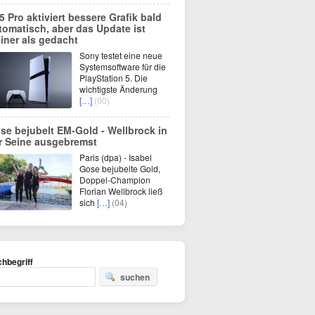
5 Pro aktiviert bessere Grafik bald
tomatisch, aber das Update ist
einer als gedacht
Sony testet eine neue
Systemsoftware für die
PlayStation 5. Die
wichtigste Änderung
[…]
(00)
se bejubelt EM-Gold - Wellbrock in
r Seine ausgebremst
Paris (dpa) - Isabel
Gose bejubelte Gold,
Doppel-Champion
Florian Wellbrock ließ
sich
[…]
(04)
hbegriff
suchen