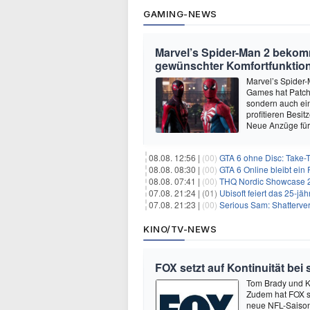
GAMING-NEWS
Marvel’s Spider-Man 2 beko
gewünschter Komfortfunktio
Marvel’s Spider-
Games hat Patch 
sondern auch ein
profitieren Besi
Neue Anzüge für
08.08. 12:56 |
(00)
GTA 6 ohne Disc: Take-
08.08. 08:30 |
(00)
GTA 6 Online bleibt ein 
08.08. 07:41 |
(00)
THQ Nordic Showcase 20
07.08. 21:24 |
(01)
Ubisoft feiert das 25-j
07.08. 21:23 |
(00)
Serious Sam: Shatterver
KINO/TV-NEWS
FOX setzt auf Kontinuität bei
Tom Brady und K
Zudem hat FOX s
neue NFL-Saison 