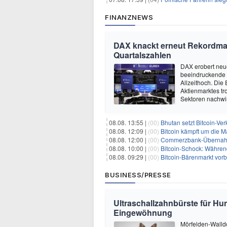
FINANZNEWS
DAX knackt erneut Rekordmar
Quartalszahlen
DAX erobert neu
beeindruckende 
Allzeithoch. Die 
Aktienmarktes tro
Sektoren nachwir
08.08. 13:55 |
(00)
Bhutan setzt Bitcoin-Ver
08.08. 12:09 |
(00)
Bitcoin kämpft um die M
08.08. 12:00 |
(00)
Commerzbank-Übernahme
08.08. 10:00 |
(00)
Bitcoin-Schock: Während
08.08. 09:29 |
(00)
Bitcoin-Bärenmarkt vorbei?
BUSINESS/PRESSE
Ultraschallzahnbürste für Hu
Eingewöhnung
Mörfelden-Walldo