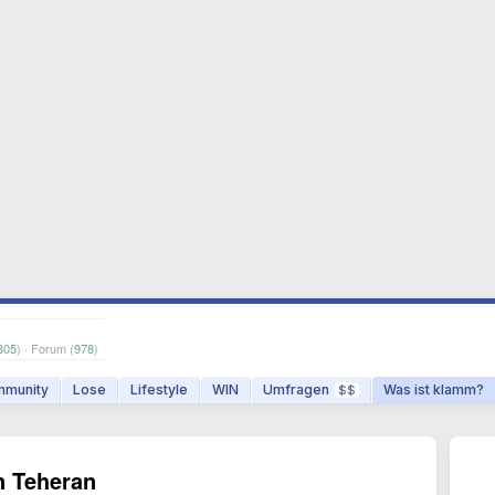
805
) · Forum (
978
)
munity
Lose
Lifestyle
WIN
Umfragen
Was ist klamm?
$$
n Teheran