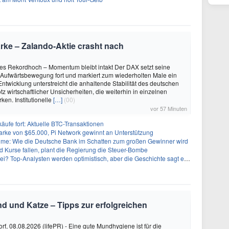
ke – Zalando-Aktie crasht nach
es Rekordhoch – Momentum bleibt intakt Der DAX setzt seine
Aufwärtsbewegung fort und markiert zum wiederholten Male ein
Entwicklung unterstreicht die anhaltende Stabilität des deutschen
tz wirtschaftlicher Unsicherheiten, die weiterhin in einzelnen
ken. Institutionelle
[…]
(00)
vor 57 Minuten
käufe fort: Aktuelle BTC-Transaktionen
arke von $65.000, Pi Network gewinnt an Unterstützung
: Wie die Deutsche Bank im Schatten zum großen Gewinner wird
 Kurse fallen, plant die Regierung die Steuer-Bombe
 Top-Analysten werden optimistisch, aber die Geschichte sagt etwas anderes
nd und Katze – Tipps zur erfolgreichen
rf, 08.08.2026 (lifePR) - Eine gute Mundhygiene ist für die