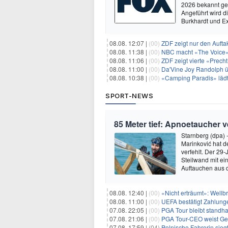
2026 bekannt ge
Angeführt wird 
Burkhardt und E
08.08. 12:07 |
(00)
ZDF zeigt nur den Auft
08.08. 11:38 |
(00)
NBC macht «The Voice»
08.08. 11:06 |
(00)
ZDF zeigt vierte «Prec
08.08. 11:00 |
(00)
Da'Vine Joy Randolph ü
08.08. 10:38 |
(00)
«Camping Paradis» läd
SPORT-NEWS
85 Meter tief: Apnoetaucher 
Starnberg (dpa)
Marinković hat 
verfehlt. Der 29
Steilwand mit e
Auftauchen aus 
08.08. 12:40 |
(00)
«Nicht erträumt»: Wellbr
08.08. 11:00 |
(00)
UEFA bestätigt Zahlunge
07.08. 22:05 |
(00)
PGA Tour bleibt standha
07.08. 21:06 |
(00)
PGA Tour-CEO weist Gespräche
07.08. 17:59 |
(04)
Polnische Fahrerin sieg