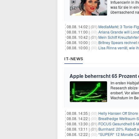
Influencerin in i
was für sie in e
überraschend nac
08.08. 14:02 |
(01)
MediaMarkt: 3 Tonie-Fig
08.08. 11:00 |
(00)
Ariana Grande will Lond
08.08. 10:42 |
(01)
Mein Schiff Kreuzfahrte
08.08. 10:00 |
(00)
Britney Spears rechnet mi
08.08. 10:00 |
(00)
Lisa Rinna verrät, wie ih
IT-NEWS
Apple beherrscht 65 Prozent
Im ersten Halbja
Research stolze
erobert. Vor all
Wachstum im Ber
08.08. 14:35 |
(00)
Helly Hansen Off Shore 
08.08. 14:22 |
(00)
Breathedge Weltraum-Sur
08.08. 13:30 |
(01)
FOCUS Gesundheit 6-Mon
08.08. 13:11 |
(01)
Burnhard: 20% Rabatt au
08.08. 12:22 |
(00)
*SUPER* 12 Monate Capi