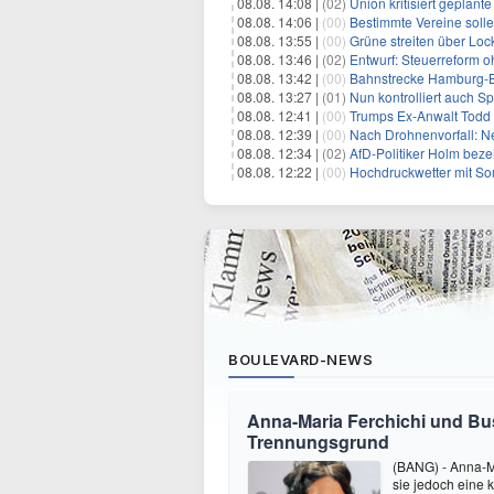
08.08. 14:08 |
(02)
Union kritisiert geplant
08.08. 14:06 |
(00)
Bestimmte Vereine soll
08.08. 13:55 |
(00)
Grüne streiten über Lo
08.08. 13:46 |
(02)
Entwurf: Steuerreform 
08.08. 13:42 |
(00)
Bahnstrecke Hamburg-Ber
08.08. 13:27 |
(01)
Nun kontrolliert auch S
08.08. 12:41 |
(00)
Trumps Ex-Anwalt Todd B
08.08. 12:39 |
(00)
Nach Drohnenvorfall: 
08.08. 12:34 |
(02)
AfD-Politiker Holm beze
08.08. 12:22 |
(00)
Hochdruckwetter mit So
BOULEVARD-NEWS
Anna-Maria Ferchichi und Bu
Trennungsgrund
(BANG) - Anna-M
sie jedoch eine