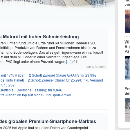
ve
zu Motoröl mit hoher Schmierleistung
Wi
eren Firmen rund um die Erde rund 60 Millionen Tonnen PVC.
Al
elfältige Produkte von Rohren und Fensterrahmen bis hin zu
Pa
rten und Bodenbelägen. Das alles geht irgendwann einmal kaputt
st auf dem Müll oder in einer Verbrennungsanlage. Die
von PVC liegt unter einem Prozent, wegen
[…]
(01)
vor 3 Stunden
 mit 47% Rabatt + 2 Schott Zwiesel Gläser GRATIS für 29,99€
os Tinto Paket) + 2 Schott Zwiesel Gläser für 25,99€ inkl. Versand
 für 5,23€
Fr
rettspiel (Deutsche Fassung) für 9,84€
Se
ra-Rabatt on top auf Mode- und Sport-Artikel
 des globalen Premium-Smartphone-Marktes
hr 2026 hat Apple laut aktuellen Daten von Counterpoint