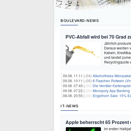
BOULEVARD-NEWS
PVC-Abfall wird bei 70 Grad 
Jährlich produzi
Daraus werden vi
Kabeln, Kreditka
und landet zumei
Recyclingquote 
09.08. 11:11 |
(04)
Alkoholfreies Weinpaket
09.08. 10:11 |
(05)
6 Flaschen Rotwein (Vin
09.08. 07:45 |
(00)
Die Verräter Kartenspiel
09.08. 07:22 |
(00)
Monopoly App Banking B
08.08. 20:55 |
(00)
Engelhorn Sale: 15% Ext
IT-NEWS
Apple beherrscht 65 Prozent
Im ersten Halbja