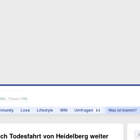
554
) · Forum (
748
)
munity
Lose
Lifestyle
WIN
Umfragen
Was ist klamm?
$$
ch Todesfahrt von Heidelberg weiter
2