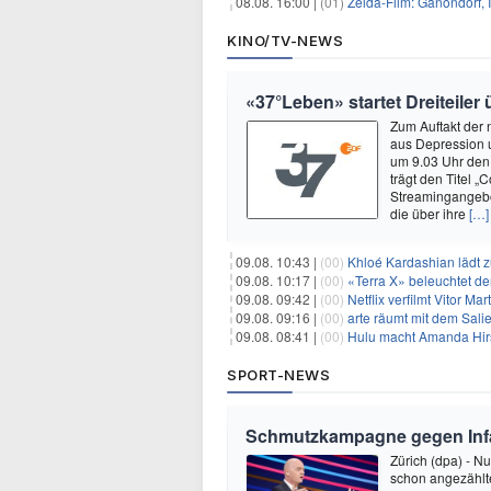
08.08. 16:00 |
(01)
Zelda-Film: Ganondorf, 
KINO/TV-NEWS
«37°Leben» startet Dreiteile
Zum Auftakt der
aus Depression 
um 9.03 Uhr den
trägt den Titel 
Streamingangebot
die über ihre
[…]
09.08. 10:43 |
(00)
Khloé Kardashian lädt z
09.08. 10:17 |
(00)
«Terra X» beleuchtet de
09.08. 09:42 |
(00)
Netflix verfilmt Vitor Ma
09.08. 09:16 |
(00)
arte räumt mit dem Sali
09.08. 08:41 |
(00)
Hulu macht Amanda Hirs
SPORT-NEWS
Schmutzkampagne gegen Infan
Zürich (dpa) - N
schon angezählte