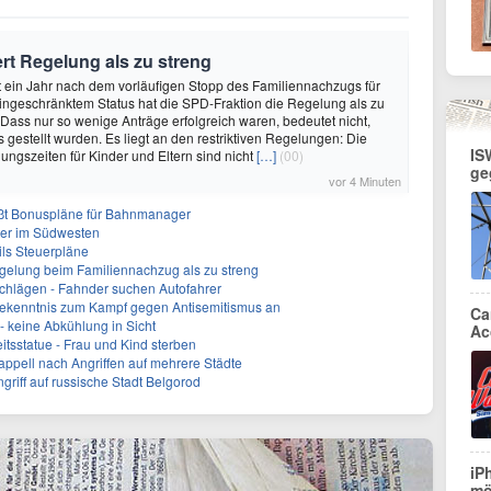
rt Regelung als zu streng
ut ein Jahr nach dem vorläufigen Stopp des Familiennachzugs für
eingeschränktem Status hat die SPD-Fraktion die Regelung als zu
. «Dass nur so wenige Anträge erfolgreich waren, bedeutet nicht,
 gestellt wurden. Es liegt an den restriktiven Regelungen: Die
IS
ungszeiten für Kinder und Eltern sind nicht
[…]
(00)
ge
vor 4 Minuten
ßt Bonuspläne für Bahnmanager
ter im Südwesten
ils Steuerpläne
lregelung beim Familiennachzug als zu streng
Schlägen - Fahnder suchen Autofahrer
 Bekenntnis zum Kampf gegen Antisemitismus an
Ca
 keine Abkühlung in Sicht
Ac
itsstatue - Frau und Kind sterben
sappell nach Angriffen auf mehrere Städte
ngriff auf russische Stadt Belgorod
iP
mö