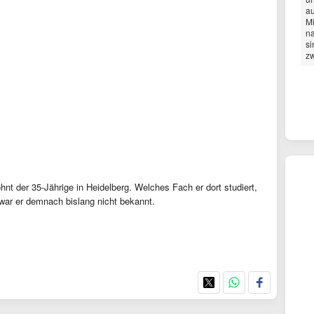
au
Mi
na
si
zw
t der 35-Jährige in Heidelberg. Welches Fach er dort studiert,
h war er demnach bislang nicht bekannt.