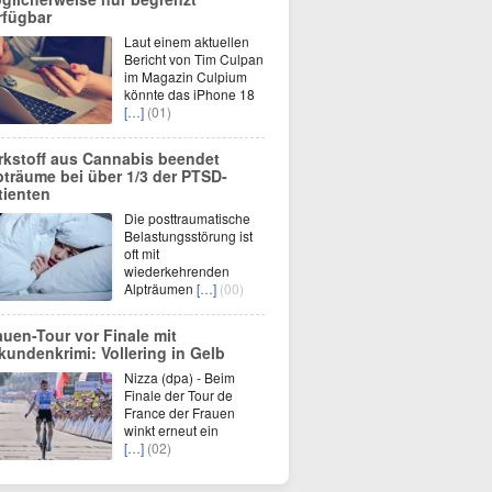
rfügbar
Laut einem aktuellen
Bericht von Tim Culpan
im Magazin Culpium
könnte das iPhone 18
[…]
(01)
rkstoff aus Cannabis beendet
pträume bei über 1/3 der PTSD-
tienten
Die posttraumatische
Belastungsstörung ist
oft mit
wiederkehrenden
Alpträumen
[…]
(00)
auen-Tour vor Finale mit
kundenkrimi: Vollering in Gelb
Nizza (dpa) - Beim
Finale der Tour de
France der Frauen
winkt erneut ein
[…]
(02)