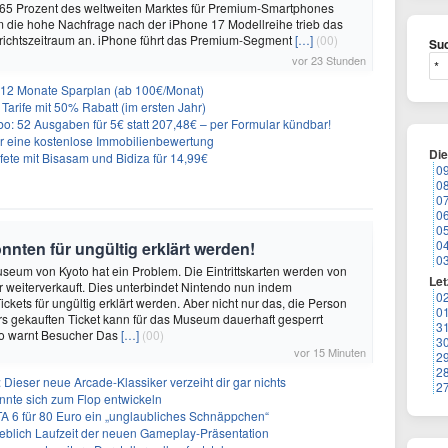
 65 Prozent des weltweiten Marktes für Premium-Smartphones
em die hohe Nachfrage nach der iPhone 17 Modellreihe trieb das
ichtszeitraum an. iPhone führt das Premium-Segment
[…]
(00)
Suc
vor 23 Stunden
r 12 Monate Sparplan (ab 100€/Monat)
Tarife mit 50% Rabatt (im ersten Jahr)
o: 52 Ausgaben für 5€ statt 207,48€ – per Formular kündbar!
r eine kostenlose Immobilienbewertung
Di
e mit Bisasam und Bidiza für 14,99€
0
0
0
0
0
0
nten für ungültig erklärt werden!
0
eum von Kyoto hat ein Problem. Die Eintrittskarten werden von
Let
r weiterverkauft. Dies unterbindet Nintendo nun indem
0
ickets für ungültig erklärt werden. Aber nicht nur das, die Person
0
s gekauften Ticket kann für das Museum dauerhaft gesperrt
3
o warnt Besucher Das
[…]
(00)
3
vor 15 Minuten
2
2
 Dieser neue Arcade-Klassiker verzeiht dir gar nichts
2
önnte sich zum Flop entwickeln
A 6 für 80 Euro ein „unglaubliches Schnäppchen“
geblich Laufzeit der neuen Gameplay-Präsentation