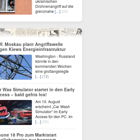
ukrainischen
Drohnenangriff auf die
grenznahe
[…]
(00)
W: Moskau plant Angriffswelle
gen Kiews Energieinfrastruktur
Washington - Russland
könnte in den
kommenden Wochen
eine großangelegte
[…]
(13)
r Was Simulator startet in den Early
cess – bald gehts los!
Am 10. August
erscheint „Car Wash
Simulator“ im Early
Access für den PC. Im
[…]
(00)
hone 18 Pro zum Marktstart
glicherweise nur begrenzt