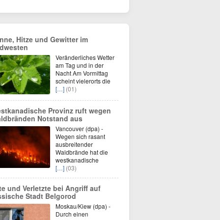
nne, Hitze und Gewitter im
dwesten
Veränderliches Wetter
am Tag und in der
Nacht Am Vormittag
scheint vielerorts die
[…]
(01)
stkanadische Provinz ruft wegen
ldbränden Notstand aus
Vancouver (dpa) -
Wegen sich rasant
ausbreitender
Waldbrände hat die
westkanadische
[…]
(03)
te und Verletzte bei Angriff auf
ssische Stadt Belgorod
Moskau/Kiew (dpa) -
Durch einen