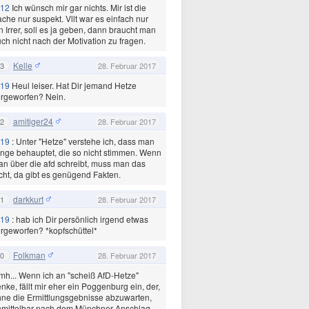
12
Ich wünsch mir gar nichts. Mir ist die
che nur suspekt. Vllt war es einfach nur
n Irrer, soll es ja geben, dann braucht man
ch nicht nach der Motivation zu fragen.
Kelle
3
28. Februar 2017
19
Heul leiser. Hat Dir jemand Hetze
rgeworfen? Nein.
amitiger24
2
28. Februar 2017
19
: Unter "Hetze" verstehe ich, dass man
nge behauptet, die so nicht stimmen. Wenn
n über die afd schreibt, muss man das
cht, da gibt es genügend Fakten.
darkkurt
1
28. Februar 2017
19
: hab ich Dir persönlich irgend etwas
rgeworfen? *kopfschüttel*
Folkman
0
28. Februar 2017
h... Wenn ich an "scheiß AfD-Hetze"
nke, fällt mir eher ein Poggenburg ein, der,
ne die Ermittlungsgebnisse abzuwarten,
nmittelbar nach dem Münchner Anschlag