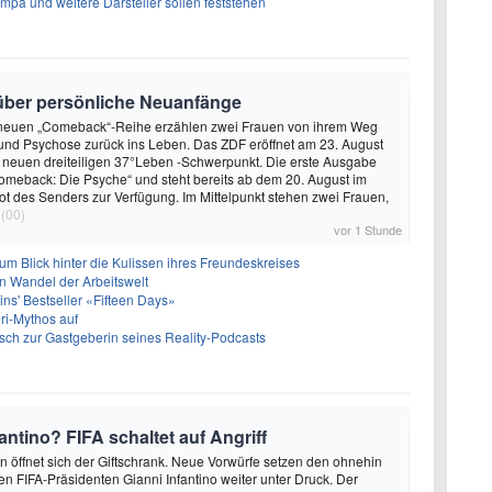
Impa und weitere Darsteller sollen feststehen
r über persönliche Neuanfänge
 neuen „Comeback“-Reihe erzählen zwei Frauen von ihrem Weg
und Psychose zurück ins Leben. Das ZDF eröffnet am 23. August
 neuen dreiteiligen 37°Leben -Schwerpunkt. Die erste Ausgabe
„Comeback: Die Psyche“ und steht bereits ab dem 20. August im
 des Senders zur Verfügung. Im Mittelpunkt stehen zwei Frauen,
(00)
vor 1 Stunde
um Blick hinter die Kulissen ihres Freundeskreises
n Wandel der Arbeitswelt
rtins' Bestseller «Fifteen Days»
eri-Mythos auf
ch zur Gastgeberin seines Reality-Podcasts
tino? FIFA schaltet auf Angriff
un öffnet sich der Giftschrank. Neue Vorwürfe setzen den ohnehin
n FIFA-Präsidenten Gianni Infantino weiter unter Druck. Der