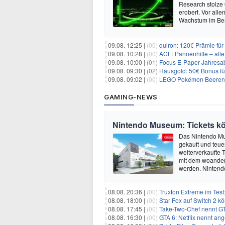
Research stolze
erobert. Vor all
Wachstum im Ber
09.08. 12:25 |
(00)
quiron: 120€ Prämie fü
09.08. 10:28 |
(00)
ACE: Pannenhilfe – alle 
09.08. 10:00 |
(01)
Focus E-Paper Jahresab
09.08. 09:30 |
(02)
Hausgold: 50€ Bonus fü
09.08. 09:02 |
(00)
LEGO Pokémon Beerenfet
GAMING-NEWS
Nintendo Museum: Tickets kön
Das Nintendo Mus
gekauft und teue
weiterverkaufte T
mit dem woander
werden. Nintend
08.08. 20:36 |
(00)
Truxton Extreme im Test:
08.08. 18:00 |
(00)
Star Fox auf Switch 2 k
08.08. 17:45 |
(00)
Take-Two-Chef nennt GT
08.08. 16:30 |
(00)
GTA 6: Netflix nennt an