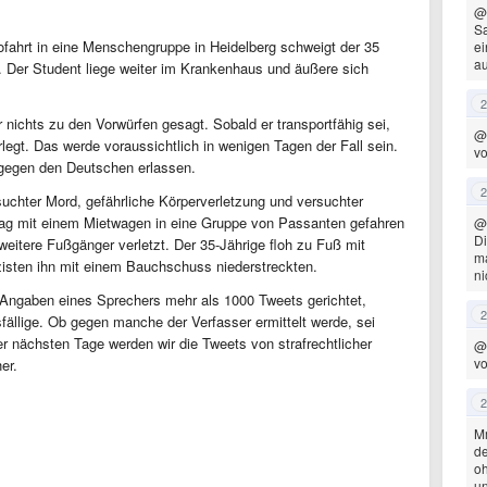
@
Sa
tofahrt in eine Menschengruppe in Heidelberg schweigt der 35
ei
au
. Der Student liege weiter im Krankenhaus und äußere sich
2
 nichts zu den Vorwürfen gesagt. Sobald er transportfähig sei,
@
legt. Das werde voraussichtlich in wenigen Tagen der Fall sein.
vo
 gegen den Deutschen erlassen.
2
chter Mord, gefährliche Körperverletzung und versuchter
tag mit einem Mietwagen in eine Gruppe von Passanten gefahren
@
Di
 weitere Fußgänger verletzt. Der 35-Jährige floh zu Fuß mit
ma
isten ihn mit einem Bauchschuss niederstreckten.
ni
Angaben eines Sprechers mehr als 1000 Tweets gerichtet,
2
fällige. Ob gegen manche der Verfasser ermittelt werde, sei
der nächsten Tage werden wir die Tweets von strafrechtlicher
@
vo
er.
2
Mm
de
oh
u