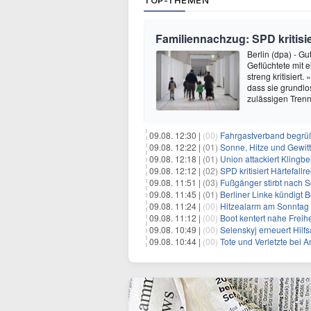
TOP-THEMEN
Familiennachzug: SPD kritisie
Berlin (dpa) - G
Geflüchtete mit 
streng kritisiert
dass sie grundlos
zulässigen Trenn
09.08. 12:30 |
(00)
Fahrgastverband begrü
09.08. 12:22 |
(01)
Sonne, Hitze und Gewit
09.08. 12:18 |
(01)
Union attackiert Klingbe
09.08. 12:12 |
(02)
SPD kritisiert Härtefal
09.08. 11:51 |
(03)
Fußgänger stirbt nach 
09.08. 11:45 |
(01)
Berliner Linke kündigt
09.08. 11:24 |
(00)
Hitzealarm am Sonntag -
09.08. 11:12 |
(00)
Boot kentert nahe Freihe
09.08. 10:49 |
(00)
Selenskyj erneuert Hilf
09.08. 10:44 |
(00)
Tote und Verletzte bei A