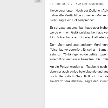
27. Februar 2017, 15:35 Uhr
·
Quelle:
dpa
Heidelberg (dpa) - Nach der tödlichen Au
Jahre alte Verdächtige zu seinen Motiven
nicht, sagte ein Polizeisprecher.
Er sei zwar ansprechbar, habe aber bisher
werde er in ein Gefängniskrankenhaus ver
Ein Richter hatte am Sonntag Haftbefehl
Dem Mann wird unter anderem Mord, versu
Totschlag vorgeworfen. Er soll am Sams
sein. Ein 73-Jähriger wurde getötet, zwei
einem Küchenmesser bewaffnet, bis Poliz
An die Polizei wurden am Tatabend nach 
darunter auch einige beleidigende und aus
noch offen - die Prüfung läuft. «Im Lauf 
Relevanz herausfiltern», sagte der Sprech