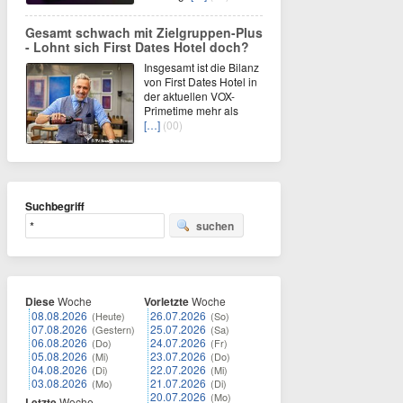
Gesamt schwach mit Zielgruppen-Plus
- Lohnt sich First Dates Hotel doch?
Insgesamt ist die Bilanz
von First Dates Hotel in
der aktuellen VOX-
Primetime mehr als
[…]
(00)
Suchbegriff
suchen
Diese
Woche
Vorletzte
Woche
08.08.2026
26.07.2026
(Heute)
(So)
07.08.2026
25.07.2026
(Gestern)
(Sa)
06.08.2026
24.07.2026
(Do)
(Fr)
05.08.2026
23.07.2026
(Mi)
(Do)
04.08.2026
22.07.2026
(Di)
(Mi)
03.08.2026
21.07.2026
(Mo)
(Di)
20.07.2026
(Mo)
Letzte
Woche