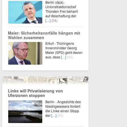
Berlin (dpa) -
Unionsfraktionschef
Thorsten Frei beharrt
auf Abschaffung der
[…]
(04)
Maier: Sicherheitsvorfälle hängen mit
Wahlen zusammen
Erfurt - Thüringens
Innenminister Georg
Maier (SPD) geht davon
aus, dass
[…]
(00)
Linke will Privatisierung von
Uferzonen stoppen
Berlin - Angesichts des
Niedrigwassers fordert
die Linke einen Stopp
der
[…]
(00)