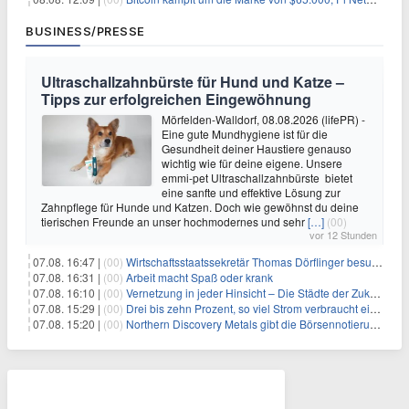
BUSINESS/PRESSE
Ultraschallzahnbürste für Hund und Katze –
Tipps zur erfolgreichen Eingewöhnung
Mörfelden-Walldorf, 08.08.2026 (lifePR) -
Eine gute Mundhygiene ist für die
Gesundheit deiner Haustiere genauso
wichtig wie für deine eigene. Unsere
emmi-pet Ultraschallzahnbürste bietet
eine sanfte und effektive Lösung zur
Zahnpflege für Hunde und Katzen. Doch wie gewöhnst du deine
tierischen Freunde an unser hochmodernes und sehr
[…]
(00)
vor 12 Stunden
07.08. 16:47 |
(00)
Wirtschaftsstaatssekretär Thomas Dörflinger besucht Handwerksbetrieb im Kammerbezirk Freiburg
07.08. 16:31 |
(00)
Arbeit macht Spaß oder krank
07.08. 16:10 |
(00)
Vernetzung in jeder Hinsicht – Die Städte der Zukunft sind grün-blau
07.08. 15:29 |
(00)
Drei bis zehn Prozent, so viel Strom verbraucht ein Aufzug im Gebäude
07.08. 15:20 |
(00)
Northern Discovery Metals gibt die Börsennotierung an der Frankfurter Wertpapierbörse bekannt