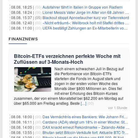
08.08. 18:25 |
(00)
Autofahrer fährt in Italien in Gruppe von Radlern
08.08. 18:24 |
(00)
Lionel Messis Vater Jorge im Alter von 68 Jahren gestorben
08.08. 15:37 |
(05)
Blackout stoppt Apnoetaucher kurz vor Tiefenrekord
08.08. 12:40 |
(00)
«Nicht erträumt»: Wellbrock holt mit Staffel drittes EM-Gold
08.08. 11:00 |
(00)
UEFA bestätigt Zahlungen an Ex-Mitarbeiterin von Infantino
FINANZNEWS
Bitcoin-ETFs verzeichnen perfekte Woche mit
Zuflüssen auf 3-Monats-Hoch
Nach einem schwachen Juli in Bezug auf
die Performance von Bitcoin-ETFs
starteten die Fonds im August stark und
zogen in der ersten vollen Woche des
Monats über $800 Millionen an. Dies fiel
mit einer Erholung des Bitcoin-Kurses
zusammen, der von einem Monatstief bei $62.200 am Montag auf
über $65.000 am Freitag anstieg. Beste
[…]
(00)
vor 1 Stunde
08.08. 18:00 |
(00)
Das Vermächtnis eines Bankiers: Wie Johann Friedrich Städel sein Imperium unsterblich machte
08.08. 16:11 |
(00)
Cardano (ADA) steigt um 18% in einer Woche: Steht ein Kurs von $0,30 bevor?
08.08. 14:00 |
(00)
DAX knackt erneut Rekordmarke – Zalando-Aktie crasht nach Quartalszahlen
08.08. 13:55 |
(00)
Bhutan setzt Bitcoin-Verkäufe fort: Aktuelle BTC-Transaktionen
08.08. 12:09 |
(00)
Bitcoin kämpft um die Marke von $65.000, Pi Network gewinnt an Unterstützung