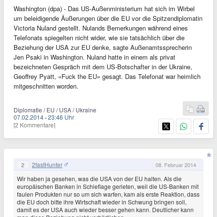
Washington (dpa) - Das US-Außenministerium hat sich im Wirbel
um beleidigende Äußerungen über die EU vor die Spitzendiplomatin
Victoria Nuland gestellt. Nulands Bemerkungen während eines
Telefonats spiegelten nicht wider, wie sie tatsächlich über die
Beziehung der USA zur EU denke, sagte Außenamtssprecherin
Jen Psaki in Washington. Nuland hatte in einem als privat
bezeichneten Gespräch mit dem US-Botschafter in der Ukraine,
Geoffrey Pyatt, «Fuck the EU» gesagt. Das Telefonat war heimlich
mitgeschnitten worden.
Diplomatie / EU / USA / Ukraine
07.02.2014
·
23:46 Uhr
[2 Kommentare]
2fastHunter
2
08. Februar 2014
Wir haben ja gesehen, was die USA von der EU halten. Als die
europäischen Banken in Schieflage gerieten, weil die US-Banken mit
faulen Produkten nur so um sich warfen, kam als erste Reaktion, dass
die EU doch bitte ihre Wirtschaft wieder in Schwung bringen soll,
damit es der USA auch wieder besser gehen kann. Deutlicher kann