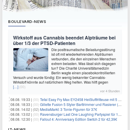
BOULEVARD-NEWS
Wirkstoff aus Cannabis beendet Alpträume bei
über 1/3 der PTSD-Patienten
Die posttraumatische Belastungsstörung
ist oft mit wiederkehrenden Alpträumen
verbunden, die den einzelnen Menschen
extrem belasten. Was lässt sich dagegen
tun? Die Charité Universitätsmedizin
Berlin wagte einen placebokontrollierten
Versuch und wurde fündig: Ein wenig bekannter Cannabis-
Wirkstoff könnte auf natürlichem Weg helfen. Was hilft gegen
[…]
(00)
vor 4 Stunden
08.08. 19:33 |
(00)
Tefal Easy Fry Max EY2458 Heißluftfritteuse mit 5 Litern für 64,99€
08.08. 18:33 |
(00)
Gillette Fusion 5 Styler Barttrimmer und Rasierer (All in One) für 16€
08.08. 14:02 |
(02)
MediaMarkt: 3 Tonie-Figuren für 37€
08.08. 13:02 |
(00)
Ravensburger Last One Laughing Partyspiel für 14,04€
08.08. 12:30 |
(00)
Fallout 4: Anniversary Edition Switch 2 für 42,39€
IT-NEWS