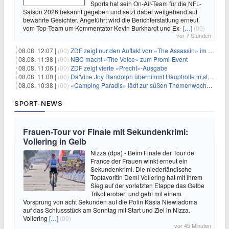
Sports hat sein On-Air-Team für die NFL-
Saison 2026 bekannt gegeben und setzt dabei weitgehend auf
bewährte Gesichter. Angeführt wird die Berichterstattung erneut
vom Top-Team um Kommentator Kevin Burkhardt und Ex-
[…]
(00)
vor 7 Stunden
08.08. 12:07 |
(00)
ZDF zeigt nur den Auftakt von «The Assassin» im Fernsehen
08.08. 11:38 |
(00)
NBC macht «The Voice» zum Promi-Event
08.08. 11:06 |
(00)
ZDF zeigt vierte «Precht»-Ausgabe
08.08. 11:00 |
(00)
Da'Vine Joy Randolph übernimmt Hauptrolle in starbesetzter schwarzer Komödie
08.08. 10:38 |
(00)
«Camping Paradis» lädt zur süßen Themenwoche ein
SPORT-NEWS
Frauen-Tour vor Finale mit Sekundenkrimi:
Vollering in Gelb
Nizza (dpa) - Beim Finale der Tour de
France der Frauen winkt erneut ein
Sekundenkrimi. Die niederländische
Topfavoritin Demi Vollering hat mit ihrem
Sieg auf der vorletzten Etappe das Gelbe
Trikot erobert und geht mit einem
Vorsprung von acht Sekunden auf die Polin Kasia Niewiadoma
auf das Schlussstück am Sonntag mit Start und Ziel in Nizza.
Vollering
[…]
(00)
vor 45 Minuten