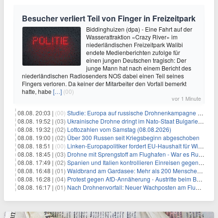
Besucher verliert Teil von Finger in Freizeitpark
Biddinghuizen (dpa) - Eine Fahrt auf der
Wasserattraktion «Crazy River» im
niederländischen Freizeitpark Walibi
endete Medienberichten zufolge für
einen jungen Deutschen tragisch: Der
junge Mann hat nach einem Bericht des
niederländischen Radiosenders NOS dabei einen Teil seines
Fingers verloren. Da keiner der Mitarbeiter den Vorfall bemerkt
hatte, habe
[…]
(00)
vor 1 Minute
08.08. 20:03 |
(00)
Studie: Europa auf russische Drohnenkampagne unzureichend vorbereitet
08.08. 19:52 |
(03)
Ukrainische Drohne dringt im Nato-Staat Bulgarien ein
08.08. 19:32 |
(02)
Lottozahlen vom Samstag (08.08.2026)
08.08. 19:00 |
(02)
Über 300 Russen seit Kriegsbeginn abgeschoben
08.08. 18:51 |
(00)
Linken-Europapolitiker fordert EU-Haushalt für Wirtschaftsumbau
08.08. 18:45 |
(03)
Drohne mit Sprengstoff am Flughafen - War es Russland?
08.08. 17:49 |
(02)
Spanien und Italien kontrollieren Einreisen gegenseitig
08.08. 16:48 |
(01)
Waldbrand am Gardasee: Mehr als 200 Menschen evakuiert
08.08. 16:28 |
(04)
Protest gegen AfD-Annäherung - Austritte beim BSW Sachsen-Anhalt
08.08. 16:17 |
(01)
Nach Drohnenvorfall: Neuer Wachposten am Flughafen