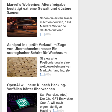
Marvel’s Wolverine: Altersfreigabe
bestätigt extreme Gewalt und düstere
Szenen
Schon die ersten Trailer
machten deutlich, dass
Marvel’s Wolverine
deutlich düsterer
[…]
(00)
Ashland Inc. prüft Verkauf im Zuge
von Übernahmeinteresse: Ein
strategischer Schritt für Wachstum
Strategische
Positionierung in einem
wettbewerbsintensiven
Markt Ashland Inc. steht
[…]
(00)
OpenAI will neue KI nach Hacking-
Vorfällen härter überwachen
San Francisco (dpa) -
Der ChatGPT-Entwickler
OpenAI will nach
eigenmächtigen
Hacking-
[…]
(00)