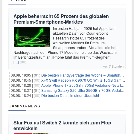
Apple beherrscht 65 Prozent des globalen
Premium-Smartphone-Marktes
Im ersten Halbjahr 2026 hat Apple laut
aktuellen Daten von Counterpoint
Research stolze 65 Prozent des
weltweiten Marktes für Premium-
Smartphones erobert. Vor allem die hohe
Nachfrage nach der iPhone 17 Modellreihe trieb das Wachstum
im Berichtszeitraum an. iPhone führt das Premium-Segment
[…]
(00)
vor 7 Stunden
08.08. 19:05 |
(01)
Die besten Handyverträge der Woche – Smartphone-Tarife & SIM-Only im Überblick
08.08. 18:45 |
(00)
XFX Swift Radeon RX 9070 OC White 16GB Gaming-Grafikkarte für 579€
08.08. 18:28 |
(00)
Apple iPhone 17 256GB + 70GB Vodafone-Netz für 34,99€/Monat (effektiv 6,41€/Monat)
08.08. 18:27 |
(01)
Samsung Galaxy S26 Ultra 256GB + 70GB Vodafone-Netz für 34,99€/Monat (effektiv 4,74€/Monat)
08.08. 18:24 |
(00)
Die besten Deals in einer Übersicht
GAMING-NEWS
Star Fox auf Switch 2 könnte sich zum Flop
entwickeln