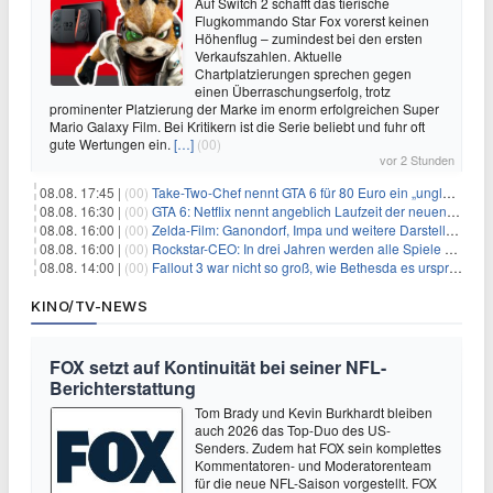
Auf Switch 2 schafft das tierische
Flugkommando Star Fox vorerst keinen
Höhenflug – zumindest bei den ersten
Verkaufszahlen. Aktuelle
Chartplatzierungen sprechen gegen
einen Überraschungserfolg, trotz
prominenter Platzierung der Marke im enorm erfolgreichen Super
Mario Galaxy Film. Bei Kritikern ist die Serie beliebt und fuhr oft
gute Wertungen ein.
[…]
(00)
vor 2 Stunden
08.08. 17:45 |
(00)
Take-Two-Chef nennt GTA 6 für 80 Euro ein „unglaubliches Schnäppchen“
08.08. 16:30 |
(00)
GTA 6: Netflix nennt angeblich Laufzeit der neuen Gameplay-Präsentation
08.08. 16:00 |
(00)
Zelda-Film: Ganondorf, Impa und weitere Darsteller sollen feststehen
08.08. 16:00 |
(00)
Rockstar-CEO: In drei Jahren werden alle Spiele gestreamt
08.08. 14:00 |
(00)
Fallout 3 war nicht so groß, wie Bethesda es ursprünglich wollte
KINO/TV-NEWS
FOX setzt auf Kontinuität bei seiner NFL-
Berichterstattung
Tom Brady und Kevin Burkhardt bleiben
auch 2026 das Top-Duo des US-
Senders. Zudem hat FOX sein komplettes
Kommentatoren- und Moderatorenteam
für die neue NFL-Saison vorgestellt. FOX