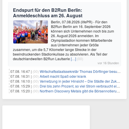
Endspurt für den B2Run Berlin:
Anmeldeschluss am 26. August
Berlin, 07.08.2026 (lifePR) - Für den
B2Run Berlin am 16. September 2026
können sich Unternehmen noch bis zum
26. August 2026 anmelden. Im
Olympiastadion kommen Mitarbeitende
aus Unternehmen jeder Größe
zusammen, um die 5,7 Kilometer lange Strecke in der
beeindruckenden Stadionkulisse zu absolvieren. Als Teil der
deutschlandweiten B2Run Laufserie
[…]
(00)
vor 16 Stunden
07.08. 16:47 |
(00)
Wirtschaftsstaatssekretär Thomas Dörflinger besucht Handwerksbetrieb im Kammerbezirk Freiburg
07.08. 16:31 |
(00)
Arbeit macht Spaß oder krank
07.08. 16:10 |
(00)
Vernetzung in jeder Hinsicht – Die Städte der Zukunft sind grün-blau
07.08. 15:29 |
(00)
Drei bis zehn Prozent, so viel Strom verbraucht ein Aufzug im Gebäude
07.08. 15:20 |
(00)
Northern Discovery Metals gibt die Börsennotierung an der Frankfurter Wertpapierbörse bekannt