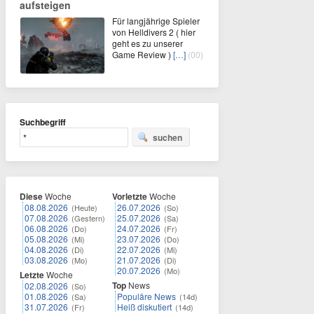
aufsteigen
Für langjährige Spieler
von Helldivers 2 ( hier
geht es zu unserer
Game Review )
[…]
(00)
Suchbegriff
suchen
Diese
Woche
Vorletzte
Woche
08.08.2026
26.07.2026
(Heute)
(So)
07.08.2026
25.07.2026
(Gestern)
(Sa)
06.08.2026
24.07.2026
(Do)
(Fr)
05.08.2026
23.07.2026
(Mi)
(Do)
04.08.2026
22.07.2026
(Di)
(Mi)
03.08.2026
21.07.2026
(Mo)
(Di)
20.07.2026
(Mo)
Letzte
Woche
Top
News
02.08.2026
(So)
01.08.2026
Populäre News
(Sa)
(14d)
31.07.2026
Heiß diskutiert
(Fr)
(14d)