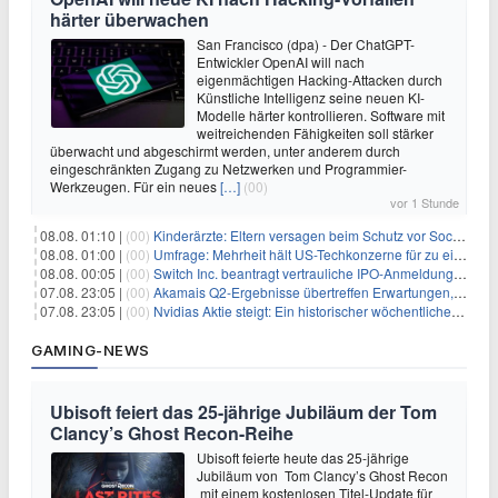
härter überwachen
San Francisco (dpa) - Der ChatGPT-
Entwickler OpenAI will nach
eigenmächtigen Hacking-Attacken durch
Künstliche Intelligenz seine neuen KI-
Modelle härter kontrollieren. Software mit
weitreichenden Fähigkeiten soll stärker
überwacht und abgeschirmt werden, unter anderem durch
eingeschränkten Zugang zu Netzwerken und Programmier-
Werkzeugen. Für ein neues
[…]
(00)
vor 1 Stunde
08.08. 01:10 |
(00)
Kinderärzte: Eltern versagen beim Schutz vor Social Media
08.08. 01:00 |
(00)
Umfrage: Mehrheit hält US-Techkonzerne für zu einflussreich
08.08. 00:05 |
(00)
Switch Inc. beantragt vertrauliche IPO-Anmeldung im Zuge des AI-Booms
07.08. 23:05 |
(00)
Akamais Q2-Ergebnisse übertreffen Erwartungen, doch Aktien fallen: Ein tieferer Blick
07.08. 23:05 |
(00)
Nvidias Aktie steigt: Ein historischer wöchentlicher Anstieg, getrieben von Innovation und Marktnachfrage
GAMING-NEWS
Ubisoft feiert das 25-jährige Jubiläum der Tom
Clancy’s Ghost Recon-Reihe
Ubisoft feierte heute das 25-jährige
Jubiläum von Tom Clancy’s Ghost Recon
mit einem kostenlosen Titel-Update für