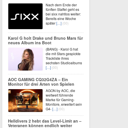
Nach dem Ende der
fünften Staffel geht es
bei sixx nahtlos weiter:
Bereits eine Woche
später
[…]
(00)
Karol G holt Drake und Bruno Mars für
neues Album ins Boot
(BANG) - Karol G hat
die mit Stars gespickte
Trackliste ihres
sechsten Studioalbums
[…]
(00)
AOC GAMING CQ32G4ZA – Ein
Monitor für drei Arten von Spielen
AGON by AOC, die
weltweit führende
Marke für Gaming-
Monitore, erweitert sein
G4-
[…]
(00)
Helldivers 2 hebt das Level-Limit an –
Veteranen können endlich weiter