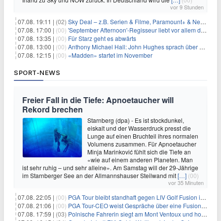
vor 9 Stunden
07.08. 19:11 |
(02)
Sky Deal – z.B. Serien & Filme, Paramount+ & Netflix für 19,99€/Monat
07.08. 17:00 |
(00)
'September Afternoon'-Regisseur liebt vor allem die 'Banalität' in seinen Filmen
07.08. 13:35 |
(00)
Für Starz geht es abwärts
07.08. 13:00 |
(00)
Anthony Michael Hall: John Hughes sprach über eine Fortsetzung von 'The Breakfast Club'
07.08. 12:15 |
(00)
«Madden» startet im November
SPORT-NEWS
Freier Fall in die Tiefe: Apnoetaucher will
Rekord brechen
Starnberg (dpa) - Es ist stockdunkel,
eiskalt und der Wasserdruck presst die
Lunge auf einen Bruchteil ihres normalen
Volumens zusammen. Für Apnoetaucher
Minja Marinković fühlt sich die Tiefe an
«wie auf einem anderen Planeten. Man
ist sehr ruhig – und sehr alleine». Am Samstag will der 29-Jährige
im Starnberger See an der Allmannshauser Steilwand mit
[…]
(00)
vor 35 Minuten
07.08. 22:05 |
(00)
PGA Tour bleibt standhaft gegen LIV Golf Fusion in einem sich wandelnden Sportumfeld
07.08. 21:06 |
(00)
PGA Tour-CEO weist Gespräche über eine Fusion mit LIV Golf zurück und bekräftigt die Wettbewerbslandschaft
07.08. 17:59 |
(03)
Polnische Fahrerin siegt am Mont Ventoux und holt Tour-Gelb