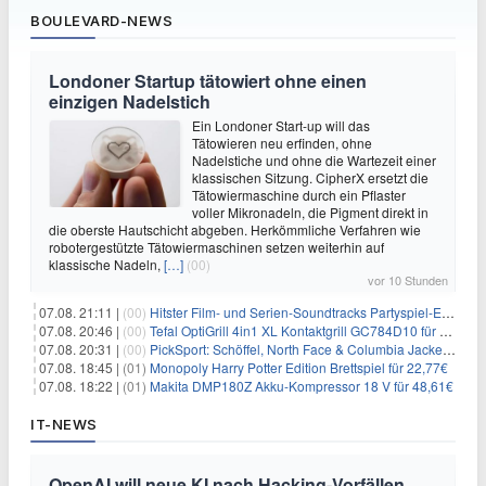
BOULEVARD-NEWS
Londoner Startup tätowiert ohne einen
einzigen Nadelstich
Ein Londoner Start-up will das
Tätowieren neu erfinden, ohne
Nadelstiche und ohne die Wartezeit einer
klassischen Sitzung. CipherX ersetzt die
Tätowiermaschine durch ein Pflaster
voller Mikronadeln, die Pigment direkt in
die oberste Hautschicht abgeben. Herkömmliche Verfahren wie
robotergestützte Tätowiermaschinen setzen weiterhin auf
klassische Nadeln,
[…]
(00)
vor 10 Stunden
07.08. 21:11 |
(00)
Hitster Film- und Serien-Soundtracks Partyspiel-Erweiterung für 6,99€
07.08. 20:46 |
(00)
Tefal OptiGrill 4in1 XL Kontaktgrill GC784D10 für 239,99€
07.08. 20:31 |
(00)
PickSport: Schöffel, North Face & Columbia Jacken ab 39,60€
07.08. 18:45 |
(01)
Monopoly Harry Potter Edition Brettspiel für 22,77€
07.08. 18:22 |
(01)
Makita DMP180Z Akku-Kompressor 18 V für 48,61€
IT-NEWS
OpenAI will neue KI nach Hacking-Vorfällen