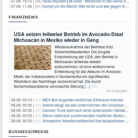
07.08. 16:15 |
(04)
Gose bejubelt EM-Gold - Wellbrock in der Seine ausgebremst
07.08. 11:46 |
(01)
Kampf um die Macht: Wer ist für und wer gegen Infantino?
FINANZNEWS
USA setzen teilweise Betrieb im Avocado-Staat
Michoacán in Mexiko wieder in Gang
Wiederaufnahme der Betriebe trotz
Sicherheitsbedenken Die jüngste
Entscheidung der USA, den Betrieb in
Michoacán teilweise wieder
aufzunehmen, ist eine willkommene
Entwicklung für die Akteure im Avocado-
Markt, der insbesondere in Nordamerika ein signifikantes
Wachstum der Nachfrage verzeichnet hat. Die durch
Sicherheitsprobleme verursachte Störung
[…]
(00)
vor 3 Stunden
08.08. 02:10 |
(00)
MEV-Bot-Angreifer verliert bei Ethereum-Handel
08.08. 00:36 |
(00)
Airbnb steigt, da das Unternehmen die Umsatzprognose anhebt und starkes Wachstum signalisiert
08.08. 00:35 |
(00)
Daimler Truck sieht sich einer potenziellen Geldstrafe von 1 Milliarde Euro aufgrund von EU-Emissionsvorschriften gegenüber
08.08. 00:35 |
(00)
Adnoc sieht sich zunehmenden maritimen Bedrohungen angesichts regionaler Spannungen gegenüber
08.08. 00:35 |
(00)
Schwacher Arbeitsmarktbericht löst beispiellosen Börsenanstieg aus
BUSINESS/PRESSE