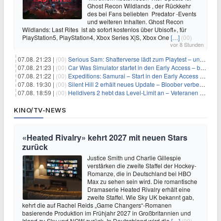
Ghost Recon Wildlands , der Rückkehr
des bei Fans beliebten Predator -Events
und weiteren Inhalten. Ghost Recon
Wildlands: Last Rites ist ab sofort kostenlos über Ubisoft+, für
PlayStation5, PlayStation4, Xbox Series X|S, Xbox One
[…]
(00)
vor 8 Stunden
07.08. 21:23 |
(00)
Serious Sam: Shatterverse lädt zum Playtest – und erscheint schon bald!
07.08. 21:23 |
(00)
Car Was Simulator startet in den Early Access – bald gehts los!
07.08. 21:22 |
(00)
Expeditions: Samurai – Start in den Early Access ab heute im feudalen Japan
07.08. 19:30 |
(00)
Silent Hill 2 erhält neues Update – Bloober verbessert Grafik und Performance
07.08. 18:59 |
(00)
Helldivers 2 hebt das Level-Limit an – Veteranen können endlich weiter aufsteigen
KINO/TV-NEWS
«Heated Rivalry» kehrt 2027 mit neuen Stars
zurück
Justice Smith und Charlie Gillespie
verstärken die zweite Staffel der Hockey-
Romanze, die in Deutschland bei HBO
Max zu sehen sein wird. Die romantische
Dramaserie Heated Rivalry erhält eine
zweite Staffel. Wie Sky UK bekannt gab,
kehrt die auf Rachel Reids „Game Changers“-Romanen
basierende Produktion im Frühjahr 2027 in Großbritannien und
Irland zu Sky und NOW zurück. In Deutschland wird die
[…]
(00)