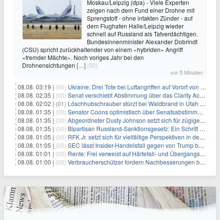
Moskau/Leipzig (dpa) - Viele Experten
zeigen nach dem Fund einer Drohne mit
Sprengstoff - ohne intakten Zünder - auf
dem Flughafen Halle/Leipzig wieder
schnell auf Russland als Tatverdächtigen.
Bundesinnenminister Alexander Dobrindt
(CSU) spricht zurückhaltender von einem «hybriden» Angriff
«fremder Mächte». Noch voriges Jahr bei den
Drohnensichtungen
[…]
(00)
vor 5 Minuten
08.08. 03:19 |
(00)
Ukraine: Drei Tote bei Luftangriffen auf Vorort von Kiew
08.08. 02:35 |
(00)
Senat verschiebt Abstimmung über das Clarity Act: Auswirkungen auf Unternehmen und das Vertrauen der Investoren
08.08. 02:02 |
(01)
Löschhubschrauber stürzt bei Waldbrand in Utah ab
08.08. 01:35 |
(00)
Senator Coons optimistisch über Senatsabstimmungen angesichts von Finanzierungsbedenken
08.08. 01:35 |
(00)
Abgeordneter Dusty Johnson setzt sich für zügige Regierungsfinanzierung angesichts von Shutdown-Risiken ein
08.08. 01:35 |
(00)
Bipartisan Russland-Sanktionsgesetz: Ein Schritt in Richtung Energieunabhängigkeit
08.08. 01:05 |
(00)
RFK Jr. setzt sich für vielfältige Perspektiven in der Gesundheitspolitik beim CDC-Gedenkakt ein
08.08. 01:05 |
(00)
SEC lässt Insider-Handelsfall gegen von Trump begnadigten Manager fallen
08.08. 01:01 |
(00)
Rente: Frei verweist auf Härtefall- und Übergangsregelungen
08.08. 01:00 |
(00)
Verbraucherschützer fordern Nachbesserungen bei Frühstartrente