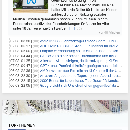
Gerichtsentscheidung im US-
Bundesstaat New Mexico mehr als eine
halbe Milliarde Dollar für Hilfen an Kinder
zahlen, die durch Nutzung sozialer
Medien Schaden genommen haben. Zudem müssen in dem
Bundesstaat zusätzliche Einschränkungen für Nutzer im Alter
unter 18 Jahren eingeführt werden:
[…]
(00)
vor 40 Minuten
07.08. 08:30 |
(00)
Atera 022685 Fahrradträger Strada Sport 3 für 337,48€
07.08. 06:17 |
(00)
AOC GAMING CQ32G4ZA – Ein Monitor für drei Arten von Spielen
07.08. 05:00 |
(00)
Fairplay-Vereinbarung soll Internet-Ausbau beschleunigen
07.08. 04:44 |
(00)
Galaxy Z Fold 8: Kompakt, ausdauernd und fast ohne Falte
07.08. 01:35 |
(00)
Atlassian-Aktien steigen, da Umsatzsprung KI-Sorgen dämpft
07.08. 00:47 |
(00)
GPT-4 baut Persönlichkeitsfragebögen aus beliebigen Texten und sagt Antworten voraus
06.08. 22:36 |
(00)
AMD erweitert das Portfolio an KI-Chips mit der Übernahme von Taalas
06.08. 22:30 |
(04)
Amazon-Angebote des Tages – jeden Abend neue Deals zum Stöbern
06.08. 22:15 |
(02)
200€ Bonus für kostenloses Tide Geschäftskundenkonto
06.08. 22:05 |
(00)
Google sieht sich Unsicherheiten gegenüber, da AI-Pionier Jeff Dean seinen Abschied ankündigt
TOP-THEMEN