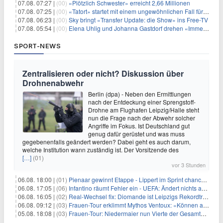
07.08. 07:27 |
(00)
«Plötzlich Schwester» erreicht 2,66 Millionen
07.08. 07:25 |
(00)
«Tatort» startet mit einem ungewöhnlichen Fall für Charlotte Lindholm
07.08. 06:23 |
(00)
Sky bringt «Transfer Update: die Show» ins Free-TV
07.08. 05:54 |
(00)
Elena Uhlig und Johanna Gastdorf drehen «Immer fehlt was»
SPORT-NEWS
Zentralisieren oder nicht? Diskussion über
Drohnenabwehr
Berlin (dpa) - Neben den Ermittlungen
nach der Entdeckung einer Sprengstoff-
Drohne am Flughafen Leipzig/Halle steht
nun die Frage nach der Abwehr solcher
Angriffe im Fokus. Ist Deutschland gut
genug dafür gerüstet und was muss
gegebenenfalls geändert werden? Dabei geht es auch darum,
welche Institution wann zuständig ist. Der Vorsitzende des
[…]
(01)
vor 3 Stunden
06.08. 18:00 |
(01)
Pienaar gewinnt Etappe - Lippert im Sprint chancenlos
06.08. 17:05 |
(06)
Infantino räumt Fehler ein - UEFA: Ändert nichts an Boykott
06.08. 16:05 |
(02)
Real-Wechsel fix: Diomande ist Leipzigs Rekordtransfer
06.08. 09:12 |
(03)
Frauen-Tour erklimmt Mythos Ventoux: «Können alles schaffen»
05.08. 18:08 |
(03)
Frauen-Tour: Niedermaier nun Vierte der Gesamtwertung