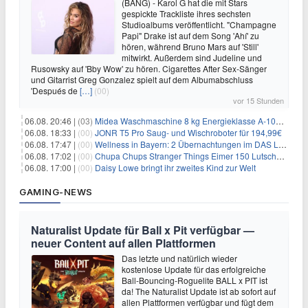
(BANG) - Karol G hat die mit Stars
gespickte Trackliste ihres sechsten
Studioalbums veröffentlicht. "Champagne
Papi" Drake ist auf dem Song 'Ahí' zu
hören, während Bruno Mars auf 'Still'
mitwirkt. Außerdem sind Judeline und
Rusowsky auf 'Bby Wow' zu hören. Cigarettes After Sex-Sänger
und Gitarrist Greg Gonzalez spielt auf dem Albumabschluss
'Después de
[…]
(00)
vor 15 Stunden
06.08. 20:46 |
(03)
Midea Waschmaschine 8 kg Energieklasse A-10% 1400 U/Min für 289,97€
06.08. 18:33 |
(00)
JONR T5 Pro Saug- und Wischroboter für 194,99€
06.08. 17:47 |
(00)
Wellness in Bayern: 2 Übernachtungen im DAS LUDWIG Sports Resort inkl. HP + Wellness ab 174€ p.P.
06.08. 17:02 |
(00)
Chupa Chups Stranger Things Eimer 150 Lutscher für 21,95€
06.08. 17:00 |
(00)
Daisy Lowe bringt ihr zweites Kind zur Welt
GAMING-NEWS
Naturalist Update für Ball x Pit verfügbar —
neuer Content auf allen Plattformen
Das letzte und natürlich wieder
kostenlose Update für das erfolgreiche
Ball-Bouncing-Roguelite BALL x PIT ist
da! The Naturalist Update ist ab sofort auf
allen Plattformen verfügbar und fügt dem