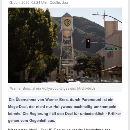
13. Juni 2026, 02:24 Uhr
·
Quelle:
dpa
Foto: Jae C. Hong/AP/dpa
Warner Bros. ist ein Hollywood-Urgestein. (Archivbild)
Die Übernahme von Warner Bros. durch Paramount ist ein
Mega-Deal, der nicht nur Hollywood nachhaltig umkrempeln
könnte. Die Regierung hält den Deal für unbedenklich - Kritiker
gehen vom Gegenteil aus.
Washington (dpa) - Die US-Regierung hat die Übernahme des