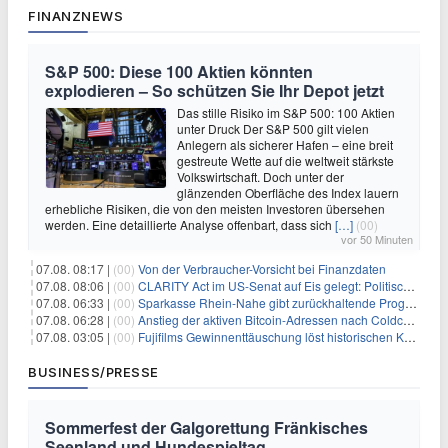
FINANZNEWS
S&P 500: Diese 100 Aktien könnten
explodieren – So schützen Sie Ihr Depot jetzt
Das stille Risiko im S&P 500: 100 Aktien
unter Druck Der S&P 500 gilt vielen
Anlegern als sicherer Hafen – eine breit
gestreute Wette auf die weltweit stärkste
Volkswirtschaft. Doch unter der
glänzenden Oberfläche des Index lauern
erhebliche Risiken, die von den meisten Investoren übersehen
werden. Eine detaillierte Analyse offenbart, dass sich
[…]
(00)
vor 50 Minuten
07.08. 08:17 |
(00)
Von der Verbraucher-Vorsicht bei Finanzdaten
07.08. 08:06 |
(00)
CLARITY Act im US-Senat auf Eis gelegt: Politische Differenzen verzögern Krypto-Gesetzgebung bis September
07.08. 06:33 |
(00)
Sparkasse Rhein-Nahe gibt zurückhaltende Prognose
07.08. 06:28 |
(00)
Anstieg der aktiven Bitcoin-Adressen nach Coldcard-Panik
07.08. 03:05 |
(00)
Fujifilms Gewinnenttäuschung löst historischen Kursrückgang aus
BUSINESS/PRESSE
Sommerfest der Galgorettung Fränkisches
Seenland und Hundespieltag