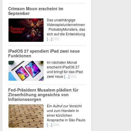
Crimson Moon erscheint im
September
Das unabhängige
Videospielunternehmen
ProbablyMonsters, das
sich auf die Entwicklung
[…]
(00)
iPadOS 27 spendiert iPad zwei neue
Funktionen
Im nächsten Monat
erscheint iPadOS 27
und bringt für das iPad
zwei neue
[…]
(00)
Fed-Präsident Musalem plädiert für
Zinserhöhung angesichts von
Inflationssorgen
Ein Aufruf zur Vorsicht
und zum Handeln In
einer kürzlichen
Ansprache in São Paulo
[…]
(00)