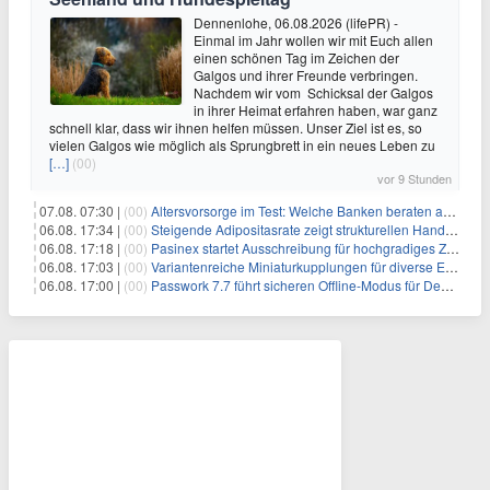
Dennenlohe, 06.08.2026 (lifePR) -
Einmal im Jahr wollen wir mit Euch allen
einen schönen Tag im Zeichen der
Galgos und ihrer Freunde verbringen.
Nachdem wir vom Schicksal der Galgos
in ihrer Heimat erfahren haben, war ganz
schnell klar, dass wir ihnen helfen müssen. Unser Ziel ist es, so
vielen Galgos wie möglich als Sprungbrett in ein neues Leben zu
[…]
(00)
vor 9 Stunden
07.08. 07:30 |
(00)
Altersvorsorge im Test: Welche Banken beraten am besten?
06.08. 17:34 |
(00)
Steigende Adipositasrate zeigt strukturellen Handlungsbedarf bei der Ernährung schulpflichtiger Kinder
06.08. 17:18 |
(00)
Pasinex startet Ausschreibung für hochgradiges Zinksulfidkonzentrat mit Germanium- und Silbergehalten und stellt ein Betriebsupdate bereit
06.08. 17:03 |
(00)
Variantenreiche Miniaturkupplungen für diverse Einsatzbereiche
06.08. 17:00 |
(00)
Passwork 7.7 führt sicheren Offline-Modus für Desktop- und Mobile-Apps ein