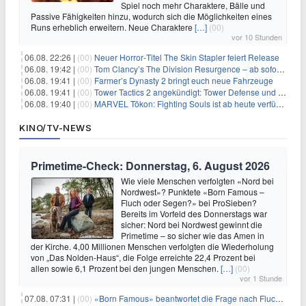
Spiel noch mehr Charaktere, Bälle und
Passive Fähigkeiten hinzu, wodurch sich die Möglichkeiten eines
Runs erheblich erweitern. Neue Charaktere
[…]
(00)
vor 10 Stunden
06.08. 22:26 |
(00)
Neuer Horror‑Titel The Skin Stapler feiert Release
06.08. 19:42 |
(00)
Tom Clancy’s The Division Resurgence – ab sofort für euch verfügbar
06.08. 19:41 |
(00)
Farmer’s Dynasty 2 bringt euch neue Fahrzeuge
06.08. 19:41 |
(00)
Tower Tactics 2 angekündigt: Tower Defense und Deckbuilding Kombo kehrt zurück
06.08. 19:40 |
(00)
MARVEL Tōkon: Fighting Souls ist ab heute verfügbar
KINO/TV-NEWS
Primetime-Check: Donnerstag, 6. August 2026
Wie viele Menschen verfolgten «Nord bei
Nordwest»? Punktete «Born Famous –
Fluch oder Segen?» bei ProSieben?
Bereits im Vorfeld des Donnerstags war
sicher: Nord bei Nordwest gewinnt die
Primetime – so sicher wie das Amen in
der Kirche. 4,00 Millionen Menschen verfolgten die Wiederholung
von „Das Nolden-Haus“, die Folge erreichte 22,4 Prozent bei
allen sowie 6,1 Prozent bei den jungen Menschen.
[…]
(00)
vor 1 Stunde
07.08. 07:31 |
(00)
«Born Famous» beantwortet die Frage nach Fluch oder Segen