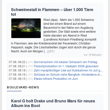
Schweinestall in Flammen – über 1.000 Tiere
tot
Ried (dpa) - Mehr als 1.000 Schweine
sind bei einem Brand auf einem
Bauernhof in der Nähe von Augsburg
gestorben. Der Stall sowie eine weitere
Halle standen am Abend in Ried
(Landkreis Aichach-Friedberg) komplett
in Flammen, wie der Kreisbrandrat der Feuerwehr, Christian
Happach, sagte. Die Löscharbeiten zogen sich durch die ganze
Nacht. Auch am Morgen
[…]
(01)
vor 19 Minuten
07.08. 08:22 |
(00)
Sonnenschein mit lokalen Schauern am Freitag
07.08. 08:21 |
(00)
Fleischproduktion im 1. Halbjahr 2026 gesunken
07.08. 08:18 |
(00)
Zahl mautpflichtiger Lkw auf Autobahnen im Juli gestiegen
07.08. 08:16 |
(00)
Schüsse an Schule nahe Bangkok: mindestens sieben Tote
07.08. 08:15 |
(00)
Etwas höhere Produktion im Juni
BOULEVARD-NEWS
Karol G holt Drake und Bruno Mars für neues
Album ins Boot