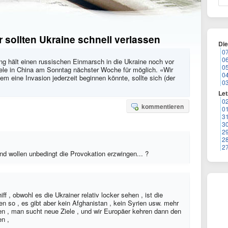
sollten Ukraine schnell verlassen
Di
0
0
ng hält einen russischen Einmarsch in die Ukraine noch vor
0
le in China am Sonntag nächster Woche für möglich. «Wir
0
dem eine Invasion jederzeit beginnen könnte, sollte sich (der
0
Let
0
kommentieren
0
3
3
2
2
2
nd wollen unbedingt die Provokation erzwingen... ?
f , obwohl es die Ukrainer relativ locker sehen , ist die
ren so , es gibt aber kein Afghanistan , kein Syrien usw. mehr
ten , man sucht neue Ziele , und wir Europäer kehren dann den
n ,