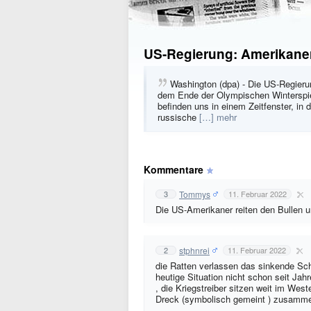
US-Regierung: Amerikaner 
Washington (dpa) - Die US-Regieru
dem Ende der Olympischen Winterspie
befinden uns in einem Zeitfenster, in 
russische
[…] mehr
Kommentare
Tommys
3
11. Februar 2022
Die US-Amerikaner reiten den Bullen u
stphnrei
2
11. Februar 2022
die Ratten verlassen das sinkende Schif
heutige Situation nicht schon seit Jah
, die Kriegstreiber sitzen weit im Wes
Dreck (symbolisch gemeint ) zusamme