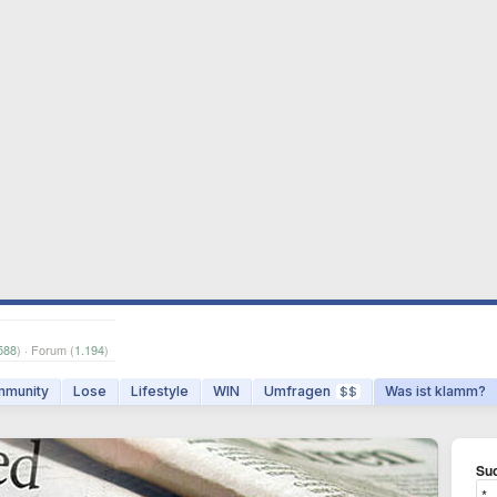
588
) · Forum (
1.194
)
munity
Lose
Lifestyle
WIN
Umfragen
Was ist klamm?
$$
Suc