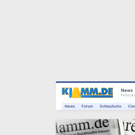
News
Portal (
4.
News
Forum
Schlaufuchs
Com