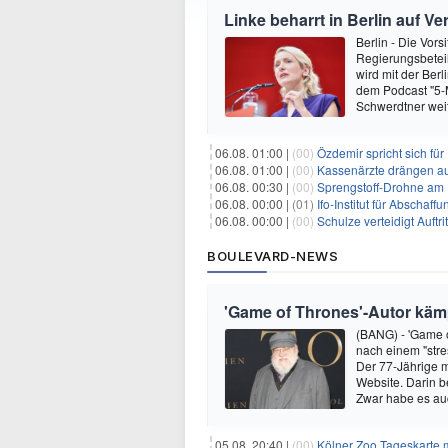
Linke beharrt in Berlin auf V
Berlin - Die Vors
Regierungsbeteil
wird mit der Berl
dem Podcast "5-Mi
Schwerdtner wei
06.08. 01:00 |
(00)
Özdemir spricht sich fü
06.08. 01:00 |
(00)
Kassenärzte drängen au
06.08. 00:30 |
(00)
Sprengstoff-Drohne am
06.08. 00:00 |
(01)
Ifo-Institut für Abscha
06.08. 00:00 |
(00)
Schulze verteidigt Auftri
BOULEVARD-NEWS
'Game of Thrones'-Autor kämp
(BANG) - 'Game o
nach einem "stre
Der 77-Jährige m
Website. Darin b
Zwar habe es au
05.08. 20:40 |
(00)
Kölner Zoo Tageskarte m