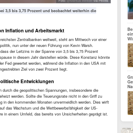
Foto:
@Markus Winkler
via Pexels
bei 3,5 bis 3,75 Prozent und beobachtet weiterhin die
Be
n Inflation und Arbeitsmarkt
ei
Wi
sreichsten Zentralbanken weltweit, steht am Mittwoch vor einer
politik, nun unter der neuen Führung von Kevin Warsh.
dass der Leitzins in der Spanne von 3,5 bis 3,75 Prozent
inspause in diesem Jahr darstellen würde. Diese Konstanz könnte
der Fed gewertet werden, während die Inflation in den USA mit
ngestrebten Ziel von zwei Prozent liegt.
Gr
litische Entwicklungen
Ge
Na
ch durch die geopolitischen Spannungen, insbesondere die
heizt werden. Sollte die Teuerungsrate nicht in den Griff zu
g in den kommenden Monaten unvermeidlich werden. Dies wirft
auf das Wachstum und die Wettbewerbsfähigkeit der US-
e in einem Umfeld, das bereits von Unsicherheiten geprägt ist.