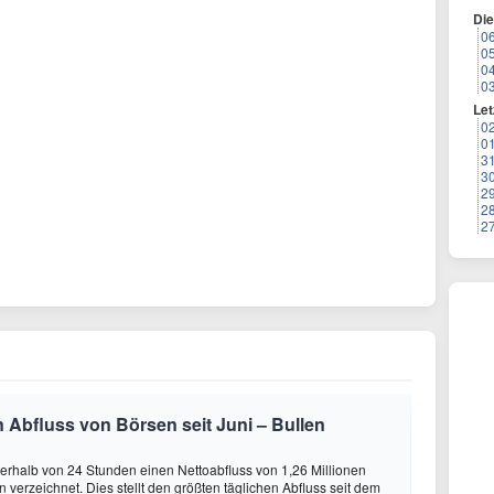
Di
0
0
0
0
Let
0
0
3
3
2
2
2
n Abfluss von Börsen seit Juni – Bullen
nerhalb von 24 Stunden einen Nettoabfluss von 1,26 Millionen
 verzeichnet. Dies stellt den größten täglichen Abfluss seit dem