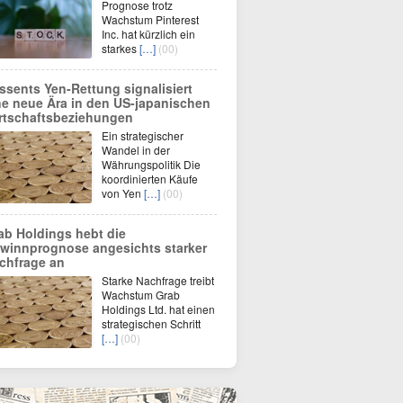
Prognose trotz
Wachstum Pinterest
Inc. hat kürzlich ein
starkes
[…]
(00)
ssents Yen-Rettung signalisiert
ne neue Ära in den US-japanischen
rtschaftsbeziehungen
Ein strategischer
Wandel in der
Währungspolitik Die
koordinierten Käufe
von Yen
[…]
(00)
ab Holdings hebt die
winnprognose angesichts starker
chfrage an
Starke Nachfrage treibt
Wachstum Grab
Holdings Ltd. hat einen
strategischen Schritt
[…]
(00)