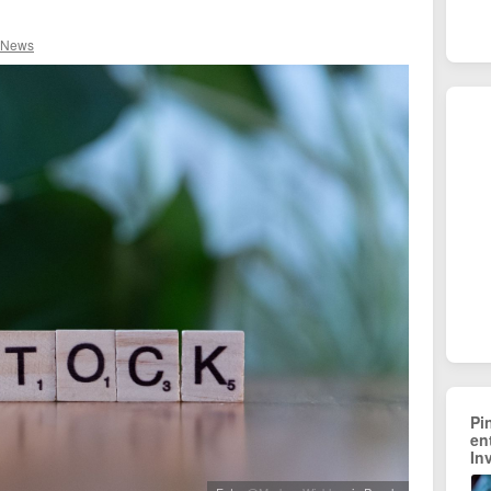
 News
Pi
en
In