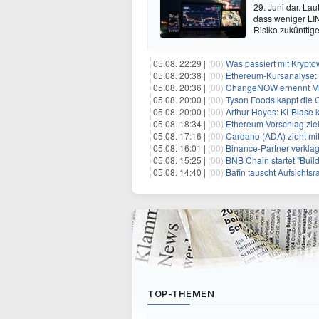
29. Juni dar. La
dass weniger LIN
Risiko zukünftig
05.08. 22:29 |
(00)
Was passiert mit Kryptowä
05.08. 20:38 |
(00)
Ethereum-Kursanalyse: E
05.08. 20:36 |
(00)
ChangeNOW ernennt Mart
05.08. 20:00 |
(00)
Tyson Foods kappt die G
05.08. 20:00 |
(00)
Arthur Hayes: KI-Blase 
05.08. 18:34 |
(00)
Ethereum-Vorschlag zie
05.08. 17:16 |
(00)
Cardano (ADA) zieht mi
05.08. 16:01 |
(00)
Binance-Partner verkla
05.08. 15:25 |
(00)
BNB Chain startet "Build the
05.08. 14:40 |
(00)
Bafin tauscht Aufsichts
TOP-THEMEN