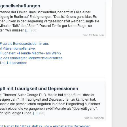
ergesellschaftungen
itzende der Linken, Ines Schwerdtner, beharrt im Falle einer
igung in Berlin auf Enteignungen. "Das ist für uns ganz klar: Es
iner Linken in der Regierung vergesellschaftet werden", sagte sie
nuten-Talk" des "Stern". Das sei für sie gar keine Frage, so
ter. "Wir müssen
[…]
(00)
vor 19 Minuten
r Frau als Bundespräsidentin aus
f Präventionsoffensive
 Flughafen: «Fremde Mächte» am Werk?
ffung des ermäßigten Mehrwertsteuersatzes
tt mit Hallervorden
ft mit Traurigkeit und Depressionen
f Thrones'-Autor George R. R. Martin hat eingeräumt, dass er
ssigen Jahr" mit Traurigkeit und Depressionen zu kämpfen hat.
achte die persönlichen Angaben in einem Blogbeitrag auf seiner
eschreibt er die vergangenen zwölf Monate als "überwältigend".
ch "großartige Dinge,
[…]
(00)
vor 8 Stunden
it Rabatt für 18,49€ statt 29,50€ – einlösbar bis Dezember