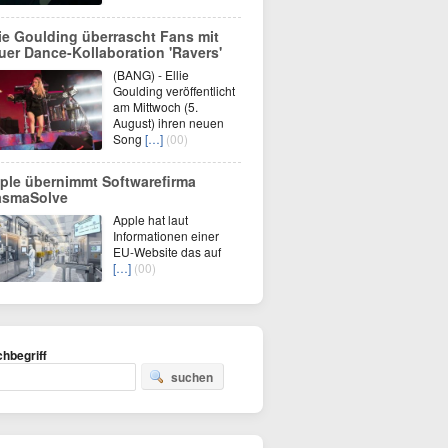
lie Goulding überrascht Fans mit
uer Dance-Kollaboration 'Ravers'
(BANG) - Ellie
Goulding veröffentlicht
am Mittwoch (5.
August) ihren neuen
Song
[…]
(00)
ple übernimmt Softwarefirma
asmaSolve
Apple hat laut
Informationen einer
EU-Website das auf
[…]
(00)
hbegriff
suchen