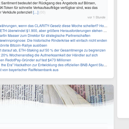
ut Santiment bedeutet der Rückgang des Angebots auf Börsen,
K-Token für schnelle Verkaufsaufträge verfügbar sind, was das
er Verkäufe potenziell
[…]
(00)
vor 1 Stunde
hrungen, wenn das CLARITY-Gesetz diese Woche scheitert? Hougan erklärt
TH überwindet $1.900, aber größere Herausforderungen stehen bevor
in Masser zum Direktor für strategische Partnerschaften
ewinnprognose: Die historische Rinderkrise will einfach nicht enden
könnte Bitcoin-Rallye auslösen
lt darauf ab, ETH-Staking auf 50 % der Gesamtmenge zu begrenzen
t 20% Wochenanstieg die Aufmerksamkeit der Händler auf sich
gen RedotPay-Gründer auf fast $473 Millionen
 Era" Hackathon zur Entwicklung des offiziellen BNB Agent Studio Marktplatzes
rat von bayerischer Raiffeisenbank aus