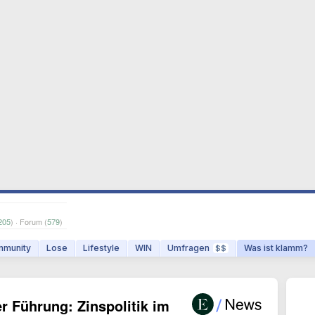
205
) · Forum (
579
)
munity
Lose
Lifestyle
WIN
Umfragen
Was ist klamm?
$$
 Führung: Zinspolitik im