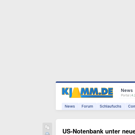
News
Portal (
4.
News
Forum
Schlaufuchs
Com
US-Notenbank unter neuer