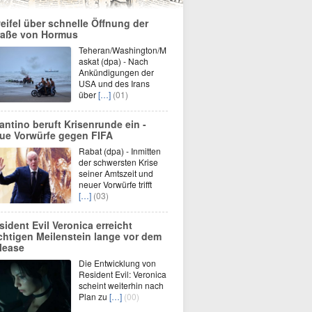
eifel über schnelle Öffnung der
raße von Hormus
Teheran/Washington/M
askat (dpa) - Nach
Ankündigungen der
USA und des Irans
über
[…]
(01)
fantino beruft Krisenrunde ein -
ue Vorwürfe gegen FIFA
Rabat (dpa) - Inmitten
der schwersten Krise
seiner Amtszeit und
neuer Vorwürfe trifft
[…]
(03)
sident Evil Veronica erreicht
chtigen Meilenstein lange vor dem
lease
Die Entwicklung von
Resident Evil: Veronica
scheint weiterhin nach
Plan zu
[…]
(00)