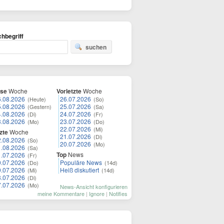
hbegriff
suchen
ese
Woche
Vorletzte
Woche
6.08.2026
26.07.2026
(Heute)
(So)
5.08.2026
25.07.2026
(Gestern)
(Sa)
4.08.2026
24.07.2026
(Di)
(Fr)
3.08.2026
23.07.2026
(Mo)
(Do)
22.07.2026
(Mi)
zte
Woche
21.07.2026
(Di)
2.08.2026
(So)
20.07.2026
(Mo)
1.08.2026
(Sa)
Top
News
1.07.2026
(Fr)
0.07.2026
Populäre News
(Do)
(14d)
9.07.2026
Heiß diskutiert
(Mi)
(14d)
8.07.2026
(Di)
7.07.2026
(Mo)
News-Ansicht konfigurieren
meine Kommentare
|
Ignore
|
Notifies