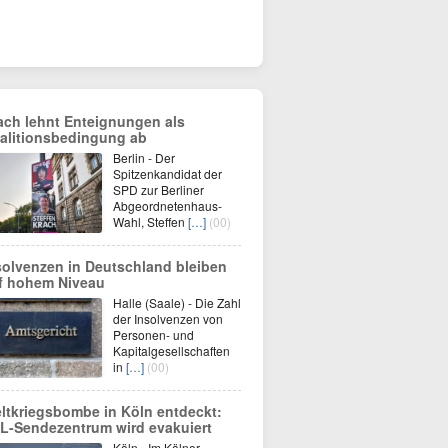
ach lehnt Enteignungen als
alitionsbedingung ab
Berlin - Der
Spitzenkandidat der
SPD zur Berliner
Abgeordnetenhaus-
Wahl, Steffen
[…]
(00)
solvenzen in Deutschland bleiben
f hohem Niveau
Halle (Saale) - Die Zahl
der Insolvenzen von
Personen- und
Kapitalgesellschaften
in
[…]
(00)
ltkriegsbombe in Köln entdeckt:
L-Sendezentrum wird evakuiert
Köln - Im Kölner