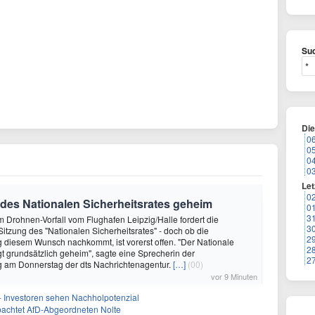
Suc
Di
0
0
0
0
Let
0
des Nationalen Sicherheitsrates geheim
0
3
m Drohnen-Vorfall vom Flughafen Leipzig/Halle fordert die
3
Sitzung des "Nationalen Sicherheitsrates" - doch ob die
2
diesem Wunsch nachkommt, ist vorerst offen. "Der Nationale
2
agt grundsätzlich geheim", sagte eine Sprecherin der
2
 am Donnerstag der dts Nachrichtenagentur.
[…]
(00)
vor 9 Minuten
 - Investoren sehen Nachholpotenzial
achtet AfD-Abgeordneten Nolte