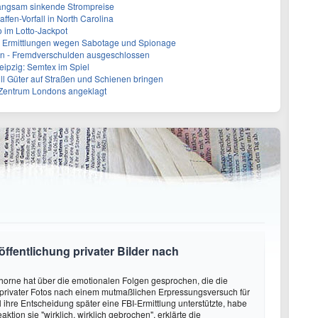
 langsam sinkende Strompreise
ffen-Vorfall in North Carolina
o im Lotto-Jackpot
: Ermittlungen wegen Sabotage und Spionage
en - Fremdverschulden ausgeschlossen
eipzig: Semtex im Spiel
ill Güter auf Straßen und Schienen bringen
 Zentrum Londons angeklagt
öffentlichung privater Bilder nach
horne hat über die emotionalen Folgen gesprochen, die die
 privater Fotos nach einem mutmaßlichen Erpressungsversuch für
l ihre Entscheidung später eine FBI-Ermittlung unterstützte, habe
eaktion sie "wirklich, wirklich gebrochen", erklärte die