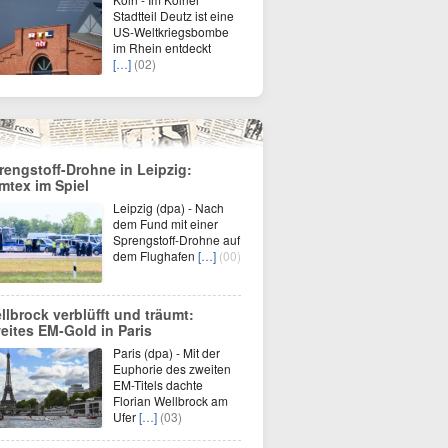
Stadtteil Deutz ist eine
US-Weltkriegsbombe
im Rhein entdeckt
[…]
(02)
rengstoff-Drohne in Leipzig:
mtex im Spiel
Leipzig (dpa) - Nach
dem Fund mit einer
Sprengstoff-Drohne auf
dem Flughafen
[…]
(00)
llbrock verblüfft und träumt:
eites EM-Gold in Paris
Paris (dpa) - Mit der
Euphorie des zweiten
EM-Titels dachte
Florian Wellbrock am
Ufer
[…]
(03)