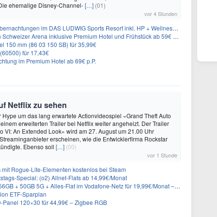
 Die ehemalige Disney-Channel-
[…]
(01)
vor 4 Stunden
nachtungen im DAS LUDWIG Sports Resort inkl. HP + Wellness ab 174€ p.P.
n Schweizer Arena inklusive Premium Hotel und Frühstück ab 59€ p.P.
l 150 mm (86 03 150 SB) für 35,99€
(60500) für 17,43€
chtung im Premium Hotel ab 69€ p.P.
uf Netflix zu sehen
er Hype um das lang erwartete Actionvideospiel «Grand Theft Auto
 einem erweiterten Trailer bei Netflix weiter angeheizt. Der Trailer
to VI: An Extended Look» wird am 27. August um 21.00 Uhr
treaminganbieter erscheinen, wie die Entwicklerfirma Rockstar
ündigte. Ebenso soll
[…]
(00)
vor 1 Stunde
 mit Rogue-Lite-Elementen kostenlos bei Steam
stags-Special: (o2) Allnet-Flats ab 14,99€/Monat
 50GB 5G + Alles-Flat im Vodafone-Netz für 19,99€/Monat – eff. 0,20€/Monat
rion ETF-Sparplan
LED-Panel 120×30 für 44,99€ – Zigbee RGB