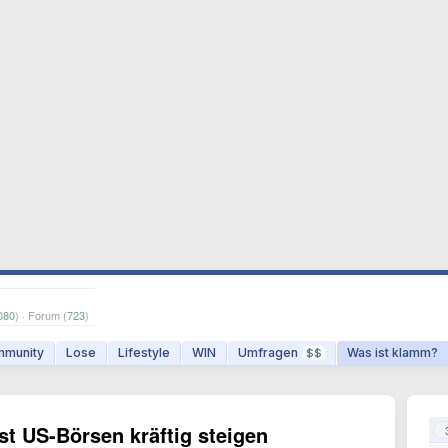
080
) · Forum (
723
)
munity
Lose
Lifestyle
WIN
Umfragen
Was ist klamm?
$$
st US-Börsen kräftig steigen