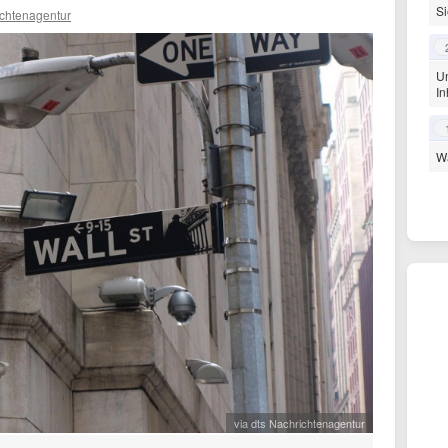
Si
ichtenagentur
Un
In
Wa
via dts Nachrichtenagentur