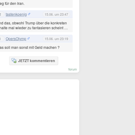
eg für den Iran.
tastenkoenig
2
15.06. um 23:47
d das, obwohl Trump über die konkreten
halte mal wieder zu fantasieren scheint …
OpersOlymp
1
15.06. um 23:19
s soll man sonst mit Geld machen ?
JETZT kommentieren
forum