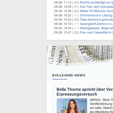
06.08. 17:14 |
(03)
Reiche rechtfertigt nur
06.08. 16:59 |
(01)
Drei Tote nach Schusswa
06.08. 16:28 |
(02)
Weiter 50 Millionen Eur
06.08. 16:23 |
(00)
Drohnenfund in Leipzig
06.08. 16:22 |
(06)
Totes Kleinkind gefund
06.08. 16:18 |
(00)
Sprengstoff-Drohne in L
06.08. 16:04 |
(00)
Niedrigwasser: Bilger w
06.08. 15:47 |
(02)
Frau nach Gewalttat im
BOULEVARD-NEWS
Bella Thorne spricht über Ver
Erpressungsversuch
(BANG) - Bella T
Veröffentlichung
sie hatte. Obwoh
die öffentliche R