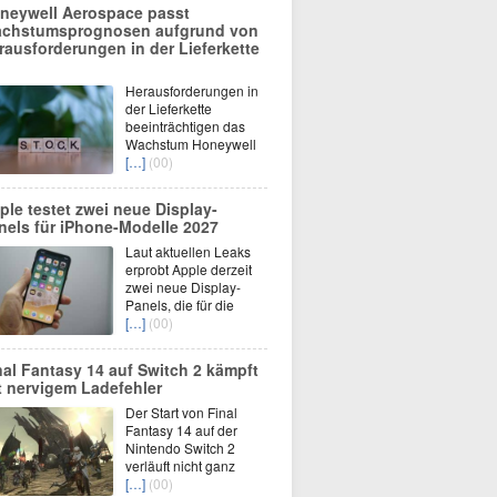
neywell Aerospace passt
chstumsprognosen aufgrund von
rausforderungen in der Lieferkette
Herausforderungen in
der Lieferkette
beeinträchtigen das
Wachstum Honeywell
[…]
(00)
ple testet zwei neue Display-
nels für iPhone-Modelle 2027
Laut aktuellen Leaks
erprobt Apple derzeit
zwei neue Display-
Panels, die für die
[…]
(00)
nal Fantasy 14 auf Switch 2 kämpft
t nervigem Ladefehler
Der Start von Final
Fantasy 14 auf der
Nintendo Switch 2
verläuft nicht ganz
[…]
(00)