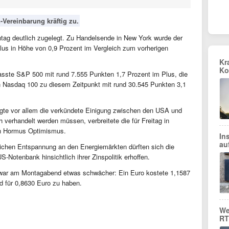
-Vereinbarung kräftig zu.
ag deutlich zugelegt. Zu Handelsende in New York wurde der
lus in Höhe von 0,9 Prozent im Vergleich zum vorherigen
Kr
Ko
asste S&P 500 mit rund 7.555 Punkten 1,7 Prozent im Plus, die
 Nasdaq 100 zu diesem Zeitpunkt mit rund 30.545 Punkten 3,1
rgte vor allem die verkündete Einigung zwischen den USA und
 verhandelt werden müssen, verbreitete die für Freitag in
on Hormus Optimismus.
In
au
ichen Entspannung an den Energiemärkten dürften sich die
-Notenbank hinsichtlich ihrer Zinspolitik erhoffen.
war am Montagabend etwas schwächer: Ein Euro kostete 1,1587
d für 0,8630 Euro zu haben.
We
RT