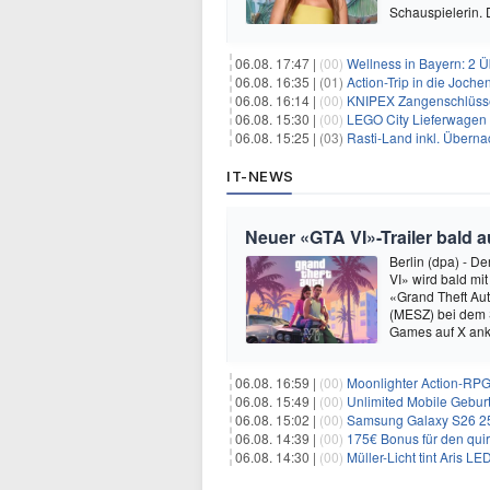
Schauspielerin.
06.08. 17:47 |
(00)
Wellness in Bayern: 2 Über
06.08. 16:35 |
(01)
Action-Trip in die Joche
06.08. 16:14 |
(00)
KNIPEX Zangenschlüsse
06.08. 15:30 |
(00)
LEGO City Lieferwagen 
06.08. 15:25 |
(03)
Rasti-Land inkl. Überna
IT-NEWS
Neuer «GTA VI»-Trailer bald a
Berlin (dpa) - D
VI» wird bald mit
«Grand Theft Au
(MESZ) bei dem S
Games auf X ank
06.08. 16:59 |
(00)
Moonlighter Action-RPG
06.08. 15:49 |
(00)
Unlimited Mobile Geburt
06.08. 15:02 |
(00)
Samsung Galaxy S26 256GB +
06.08. 14:39 |
(00)
175€ Bonus für den qui
06.08. 14:30 |
(00)
Müller-Licht tint Aris 