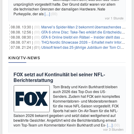
ursprünglich vorgestellt hatte. Der Grund dafür waren vor allem
die technischen Grenzen der damaligen Hardware. Nate
Purkeypile, der als
[…]
(00)
vor 1 Stunde
08.08. 13:30 |
(00)
Marvel’s Spider-Man 2 bekommt überraschendes PS5-Update mit gewünschter Komfortfunktion
08.08. 12:56 |
(00)
GTA 6 ohne Disc: Take-Two erklärt die Entscheidung für Download-Codes
08.08. 08:30 |
(00)
GTA 6 Online bleibt ein Rätsel – Insider stellt das neue Gerücht klar
08.08. 07:41 |
(00)
THQ Nordic Showcase 2026 – Erhaltet mehr Informationen
07.08. 21:24 |
(01)
Ubisoft feiert das 25-jährige Jubiläum der Tom Clancy’s Ghost Recon-Reihe
KINO/TV-NEWS
FOX setzt auf Kontinuität bei seiner NFL-
Berichterstattung
Tom Brady und Kevin Burkhardt bleiben
auch 2026 das Top-Duo des US-
Senders. Zudem hat FOX sein komplettes
Kommentatoren- und Moderatorenteam
für die neue NFL-Saison vorgestellt. FOX
Sports hat sein On-Air-Team für die NFL-
Saison 2026 bekannt gegeben und setzt dabei weitgehend auf
bewährte Gesichter. Angeführt wird die Berichterstattung erneut
vom Top-Team um Kommentator Kevin Burkhardt und Ex-
[…]
(00)
vor 3 Stunden