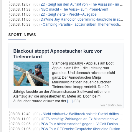
08.08. 12:07 |
(00)
ZDF zeigt nur den Auftakt von «The Assassin» im Fernsehen
08.08. 11:38 |
(00)
NBC macht «The Voice» zum Promi-Event
08.08. 11:06 |
(00)
ZDF zeigt vierte «Precht»-Ausgabe
08.08. 11:00 |
(00)
Da'Vine Joy Randolph übernimmt Hauptrolle in starbesetzter schwarzer Komödie
08.08. 10:38 |
(00)
«Camping Paradis» lädt zur süßen Themenwoche ein
SPORT-NEWS
Blackout stoppt Apnoetaucher kurz vor
Tiefenrekord
Starnberg (dpa/lby) - Applaus am Boot,
Applaus am Ufer – die Leistung war
grandios. Und dennoch reichte es nicht
ganz: Der Apnoetaucher Minja
Marinković hat den neuen deutschen
Tiefenrekord knapp verfehlt. Der 29-
Jährige tauchte an der Allmannshauser Steilwand mit einem
Atemzug auf die angestrebten 85 Meter ab. Doch beim
Auftauchen wurde er kurz vor der
[…]
(03)
vor 18 Minuten
08.08. 12:40 |
(00)
«Nicht erträumt»: Wellbrock holt mit Staffel drittes EM-Gold
08.08. 11:00 |
(00)
UEFA bestätigt Zahlungen an Ex-Mitarbeiterin von Infantino
07.08. 22:05 |
(00)
PGA Tour bleibt standhaft gegen LIV Golf Fusion in einem sich wandelnden Sportumfeld
07.08. 21:06 |
(00)
PGA Tour-CEO weist Gespräche über eine Fusion mit LIV Golf zurück und bekräftigt die Wettbewerbslandschaft