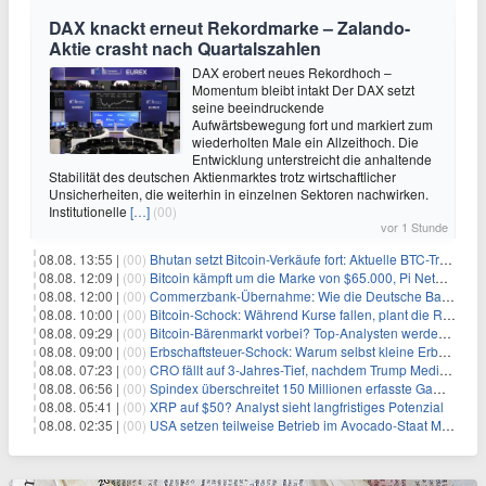
DAX knackt erneut Rekordmarke – Zalando-
Aktie crasht nach Quartalszahlen
DAX erobert neues Rekordhoch –
Momentum bleibt intakt Der DAX setzt
seine beeindruckende
Aufwärtsbewegung fort und markiert zum
wiederholten Male ein Allzeithoch. Die
Entwicklung unterstreicht die anhaltende
Stabilität des deutschen Aktienmarktes trotz wirtschaftlicher
Unsicherheiten, die weiterhin in einzelnen Sektoren nachwirken.
Institutionelle
[…]
(00)
vor 1 Stunde
08.08. 13:55 |
(00)
Bhutan setzt Bitcoin-Verkäufe fort: Aktuelle BTC-Transaktionen
08.08. 12:09 |
(00)
Bitcoin kämpft um die Marke von $65.000, Pi Network gewinnt an Unterstützung
08.08. 12:00 |
(00)
Commerzbank-Übernahme: Wie die Deutsche Bank im Schatten zum großen Gewinner wird
08.08. 10:00 |
(00)
Bitcoin-Schock: Während Kurse fallen, plant die Regierung die Steuer-Bombe
08.08. 09:29 |
(00)
Bitcoin-Bärenmarkt vorbei? Top-Analysten werden optimistisch, aber die Geschichte sagt etwas anderes
08.08. 09:00 |
(00)
Erbschaftsteuer-Schock: Warum selbst kleine Erbschaften den Fiskus Millionen kosten
08.08. 07:23 |
(00)
CRO fällt auf 3-Jahres-Tief, nachdem Trump Media zwei große Crypto.com-Deals storniert
08.08. 06:56 |
(00)
Spindex überschreitet 150 Millionen erfasste Gaming-Ereignisse in Echtzeit-Datenpipeline
08.08. 05:41 |
(00)
XRP auf $50? Analyst sieht langfristiges Potenzial
08.08. 02:35 |
(00)
USA setzen teilweise Betrieb im Avocado-Staat Michoacán in Mexiko wieder in Gang