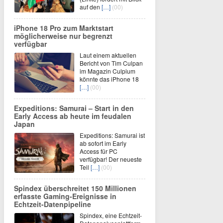
auf den
[…]
(00)
iPhone 18 Pro zum Marktstart
möglicherweise nur begrenzt
verfügbar
Laut einem aktuellen
Bericht von Tim Culpan
im Magazin Culpium
könnte das iPhone 18
[…]
(00)
Expeditions: Samurai – Start in den
Early Access ab heute im feudalen
Japan
Expeditions: Samurai ist
ab sofort im Early
Access für PC
verfügbar! Der neueste
Teil
[…]
(00)
Spindex überschreitet 150 Millionen
erfasste Gaming-Ereignisse in
Echtzeit-Datenpipeline
Spindex, eine Echtzeit-