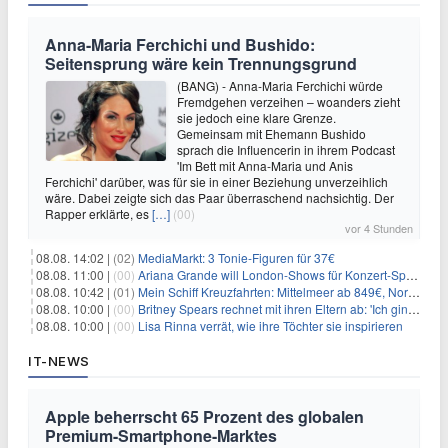
Anna-Maria Ferchichi und Bushido:
Seitensprung wäre kein Trennungsgrund
(BANG) - Anna-Maria Ferchichi würde
Fremdgehen verzeihen – woanders zieht
sie jedoch eine klare Grenze.
Gemeinsam mit Ehemann Bushido
sprach die Influencerin in ihrem Podcast
'Im Bett mit Anna-Maria und Anis
Ferchichi' darüber, was für sie in einer Beziehung unverzeihlich
wäre. Dabei zeigte sich das Paar überraschend nachsichtig. Der
Rapper erklärte, es
[…]
(00)
vor 4 Stunden
08.08. 14:02 |
(02)
MediaMarkt: 3 Tonie-Figuren für 37€
08.08. 11:00 |
(00)
Ariana Grande will London-Shows für Konzert-Special filmen
08.08. 10:42 |
(01)
Mein Schiff Kreuzfahrten: Mittelmeer ab 849€, Norwegen ab 999€ p.P.
08.08. 10:00 |
(00)
Britney Spears rechnet mit ihren Eltern ab: 'Ich ging zwei Monate lang auf die Knie und weinte'
08.08. 10:00 |
(00)
Lisa Rinna verrät, wie ihre Töchter sie inspirieren
IT-NEWS
Apple beherrscht 65 Prozent des globalen
Premium-Smartphone-Marktes