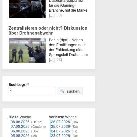
Datenanalyseplattform
für die iGaming-
Branche, hat die Marke
[…]
(00)
Zentralisieren oder nicht? Diskussion
über Drohnenabwehr
Berlin (dpa) - Neben
den Ermittlungen nach
der Entdeckung einer
Sprengstoff-Drohne am
[…]
(03)
Suchbegriff
suchen
Diese
Woche
Vorletzte
Woche
08.08.2026
26.07.2026
(Heute)
(So)
07.08.2026
25.07.2026
(Gestern)
(Sa)
06.08.2026
24.07.2026
(Do)
(Fr)
05.08.2026
23.07.2026
(Mi)
(Do)