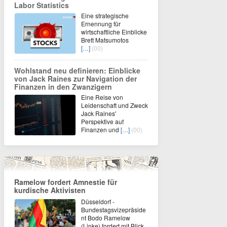
Labor Statistics
Eine strategische
Ernennung für
wirtschaftliche Einblicke
Brett Matsumotos
[…]
(00)
Wohlstand neu definieren: Einblicke
von Jack Raines zur Navigation der
Finanzen in den Zwanzigern
Eine Reise von
Leidenschaft und Zweck
Jack Raines'
Perspektive auf
Finanzen und
[…]
(00)
Ramelow fordert Amnestie für
kurdische Aktivisten
Düsseldorf -
Bundestagsvizepräside
nt Bodo Ramelow
(Linke) fordert mit Blick