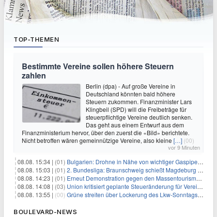
TOP-THEMEN
Bestimmte Vereine sollen höhere Steuern
zahlen
Berlin (dpa) - Auf große Vereine in
Deutschland könnten bald höhere
Steuern zukommen. Finanzminister Lars
Klingbeil (SPD) will die Freibeträge für
steuerpflichtige Vereine deutlich senken.
Das geht aus einem Entwurf aus dem
Finanzministerium hervor, über den zuerst die «Bild» berichtete.
Nicht betroffen wären gemeinnützige Vereine, also kleine
[…]
(00)
vor 9 Minuten
08.08. 15:34 |
(01)
Bulgarien: Drohne in Nähe von wichtiger Gaspipeline explodiert
08.08. 15:03 |
(01)
2. Bundesliga: Braunschweig schießt Magdeburg ab
08.08. 14:23 |
(01)
Erneut Demonstration gegen den Massentourismus auf Mallorca
08.08. 14:08 |
(03)
Union kritisiert geplante Steueränderung für Vereine
08.08. 13:55 |
(00)
Grüne streiten über Lockerung des Lkw-Sonntagsfahrverbots
BOULEVARD-NEWS