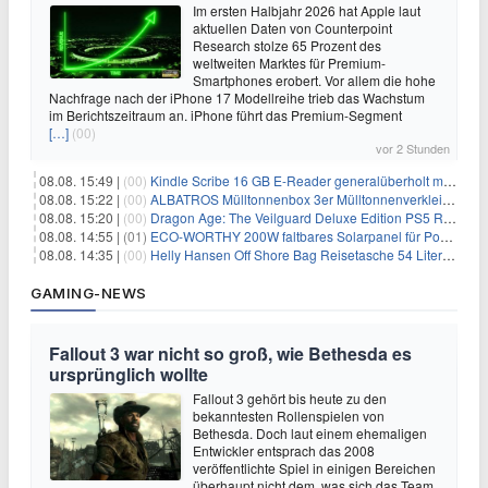
Im ersten Halbjahr 2026 hat Apple laut
aktuellen Daten von Counterpoint
Research stolze 65 Prozent des
weltweiten Marktes für Premium-
Smartphones erobert. Vor allem die hohe
Nachfrage nach der iPhone 17 Modellreihe trieb das Wachstum
im Berichtszeitraum an. iPhone führt das Premium-Segment
[…]
(00)
vor 2 Stunden
08.08. 15:49 |
(00)
Kindle Scribe 16 GB E-Reader generalüberholt mit Eingabestift für 197,99€
08.08. 15:22 |
(00)
ALBATROS Mülltonnenbox 3er Mülltonnenverkleidung aus Metall für 577,15€
08.08. 15:20 |
(00)
Dragon Age: The Veilguard Deluxe Edition PS5 Rollenspiel für 13,76€
08.08. 14:55 |
(01)
ECO-WORTHY 200W faltbares Solarpanel für Powerstation & Camping für 123,99€
08.08. 14:35 |
(00)
Helly Hansen Off Shore Bag Reisetasche 54 Liter für 29,99€
GAMING-NEWS
Fallout 3 war nicht so groß, wie Bethesda es
ursprünglich wollte
Fallout 3 gehört bis heute zu den
bekanntesten Rollenspielen von
Bethesda. Doch laut einem ehemaligen
Entwickler entsprach das 2008
veröffentlichte Spiel in einigen Bereichen
überhaupt nicht dem, was sich das Team