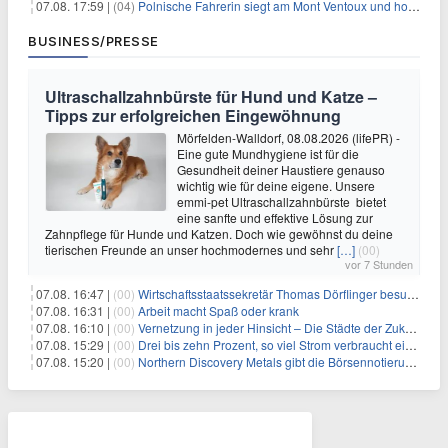
07.08. 17:59 |
(04)
Polnische Fahrerin siegt am Mont Ventoux und holt Tour-Gelb
BUSINESS/PRESSE
Ultraschallzahnbürste für Hund und Katze –
Tipps zur erfolgreichen Eingewöhnung
Mörfelden-Walldorf, 08.08.2026 (lifePR) -
Eine gute Mundhygiene ist für die
Gesundheit deiner Haustiere genauso
wichtig wie für deine eigene. Unsere
emmi-pet Ultraschallzahnbürste bietet
eine sanfte und effektive Lösung zur
Zahnpflege für Hunde und Katzen. Doch wie gewöhnst du deine
tierischen Freunde an unser hochmodernes und sehr
[…]
(00)
vor 7 Stunden
07.08. 16:47 |
(00)
Wirtschaftsstaatssekretär Thomas Dörflinger besucht Handwerksbetrieb im Kammerbezirk Freiburg
07.08. 16:31 |
(00)
Arbeit macht Spaß oder krank
07.08. 16:10 |
(00)
Vernetzung in jeder Hinsicht – Die Städte der Zukunft sind grün-blau
07.08. 15:29 |
(00)
Drei bis zehn Prozent, so viel Strom verbraucht ein Aufzug im Gebäude
07.08. 15:20 |
(00)
Northern Discovery Metals gibt die Börsennotierung an der Frankfurter Wertpapierbörse bekannt