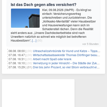
Ist das Dach gegen alles versichert?
Kiel, 09.08.2026 (lifePR) - Es klingt so
einfach: Versicherungsvertrag
unterschreiben und zurücklehnen. Die
„Vollkasko-Mentalität“ vieler Hausbesitzer
und Hausverwaltungen kann sich im
Schadensfall rächen. Denn die Realität
sieht anders aus: „Unsere Dachdeckerbetriebe sind nach
Unwettern natürlich so schnell wie möglich bei betroffenen
Hausbesitzern“,
[…]
(00)
vor 5 Stunden
08.08. 08:00 |
(00)
Ultraschallzahnbürste für Hund und Katze – Tipps zur erfolgreichen Eingewöhnung
07.08. 16:47 |
(00)
Wirtschaftsstaatssekretär Thomas Dörflinger besucht Handwerksbetrieb im Kammerbezirk Freiburg
07.08. 16:31 |
(00)
Arbeit macht Spaß oder krank
07.08. 16:10 |
(00)
Vernetzung in jeder Hinsicht – Die Städte der Zukunft sind grün-blau
07.08. 15:29 |
(01)
Drei bis zehn Prozent, so viel Strom verbraucht ein Aufzug im Gebäude