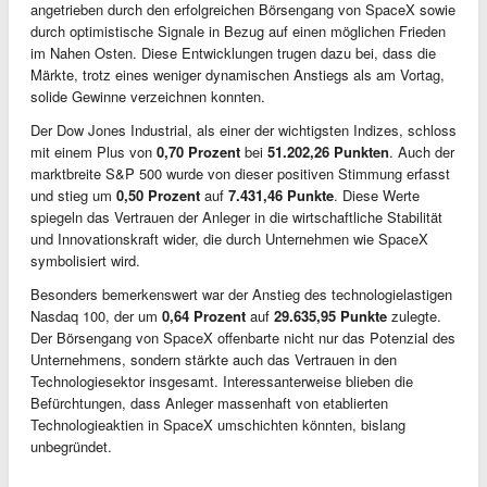
angetrieben durch den erfolgreichen Börsengang von SpaceX sowie
durch optimistische Signale in Bezug auf einen möglichen Frieden
im Nahen Osten. Diese Entwicklungen trugen dazu bei, dass die
Märkte, trotz eines weniger dynamischen Anstiegs als am Vortag,
solide Gewinne verzeichnen konnten.
Der Dow Jones Industrial, als einer der wichtigsten Indizes, schloss
mit einem Plus von
0,70 Prozent
bei
51.202,26 Punkten
. Auch der
marktbreite S&P 500 wurde von dieser positiven Stimmung erfasst
und stieg um
0,50 Prozent
auf
7.431,46 Punkte
. Diese Werte
spiegeln das Vertrauen der Anleger in die wirtschaftliche Stabilität
und Innovationskraft wider, die durch Unternehmen wie SpaceX
symbolisiert wird.
Besonders bemerkenswert war der Anstieg des technologielastigen
Nasdaq 100, der um
0,64 Prozent
auf
29.635,95 Punkte
zulegte.
Der Börsengang von SpaceX offenbarte nicht nur das Potenzial des
Unternehmens, sondern stärkte auch das Vertrauen in den
Technologiesektor insgesamt. Interessanterweise blieben die
Befürchtungen, dass Anleger massenhaft von etablierten
Technologieaktien in SpaceX umschichten könnten, bislang
unbegründet.