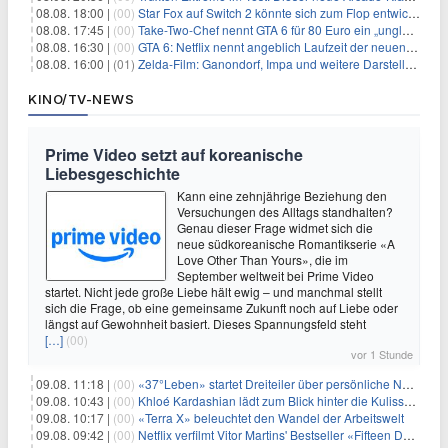
08.08. 18:00 |
(00)
Star Fox auf Switch 2 könnte sich zum Flop entwickeln
08.08. 17:45 |
(00)
Take-Two-Chef nennt GTA 6 für 80 Euro ein „unglaubliches Schnäppchen“
08.08. 16:30 |
(00)
GTA 6: Netflix nennt angeblich Laufzeit der neuen Gameplay-Präsentation
08.08. 16:00 |
(01)
Zelda-Film: Ganondorf, Impa und weitere Darsteller sollen feststehen
KINO/TV-NEWS
Prime Video setzt auf koreanische
Liebesgeschichte
Kann eine zehnjährige Beziehung den
Versuchungen des Alltags standhalten?
Genau dieser Frage widmet sich die
neue südkoreanische Romantikserie «A
Love Other Than Yours», die im
September weltweit bei Prime Video
startet. Nicht jede große Liebe hält ewig – und manchmal stellt
sich die Frage, ob eine gemeinsame Zukunft noch auf Liebe oder
längst auf Gewohnheit basiert. Dieses Spannungsfeld steht
[…]
(00)
vor 1 Stunde
09.08. 11:18 |
(00)
«37°Leben» startet Dreiteiler über persönliche Neuanfänge
09.08. 10:43 |
(00)
Khloé Kardashian lädt zum Blick hinter die Kulissen ihres Freundeskreises
09.08. 10:17 |
(00)
«Terra X» beleuchtet den Wandel der Arbeitswelt
09.08. 09:42 |
(00)
Netflix verfilmt Vitor Martins' Bestseller «Fifteen Days»