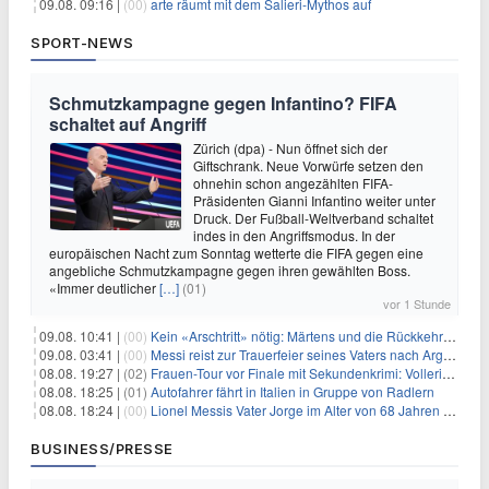
09.08. 09:16 |
(00)
arte räumt mit dem Salieri-Mythos auf
SPORT-NEWS
Schmutzkampagne gegen Infantino? FIFA
schaltet auf Angriff
Zürich (dpa) - Nun öffnet sich der
Giftschrank. Neue Vorwürfe setzen den
ohnehin schon angezählten FIFA-
Präsidenten Gianni Infantino weiter unter
Druck. Der Fußball-Weltverband schaltet
indes in den Angriffsmodus. In der
europäischen Nacht zum Sonntag wetterte die FIFA gegen eine
angebliche Schmutzkampagne gegen ihren gewählten Boss.
«Immer deutlicher
[…]
(01)
vor 1 Stunde
09.08. 10:41 |
(00)
Kein «Arschtritt» nötig: Märtens und die Rückkehr nach Paris
09.08. 03:41 |
(00)
Messi reist zur Trauerfeier seines Vaters nach Argentinien
08.08. 19:27 |
(02)
Frauen-Tour vor Finale mit Sekundenkrimi: Vollering in Gelb
08.08. 18:25 |
(01)
Autofahrer fährt in Italien in Gruppe von Radlern
08.08. 18:24 |
(00)
Lionel Messis Vater Jorge im Alter von 68 Jahren gestorben
BUSINESS/PRESSE