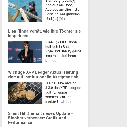
Starnberg (dpa/lby) -
Applaus am Boot,
Applaus am Ufer – die
Leistung war grandios.
Und
[…]
(06)
Lisa Rinna verrät, wie ihre Töchter sie
inspirieren
(BANG) - Lisa Rinna
holt sich in Sachen
Style und Beauty gerne
Inspiration bei ihren
[…]
(00)
Wichtige XRP Ledger Aktualisierung
zielt auf institutionelle Akzeptanz ab
Die neueste Version
3.3.0 des XRP Ledgers
(XRPL) wurde
veröffentlicht und
markiert
[…]
(00)
Silent Hill 2 erhält neues Update –
Bloober verbessert Grafik und
Performance