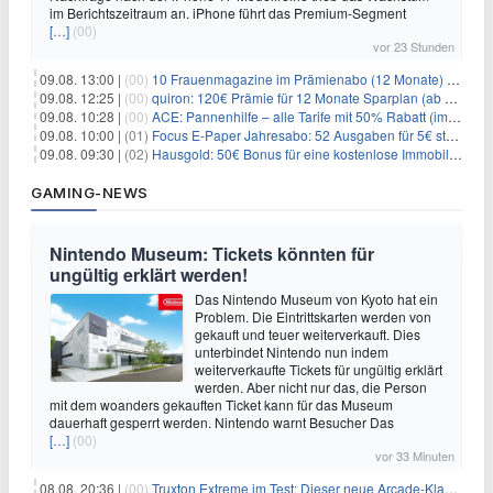
im Berichtszeitraum an. iPhone führt das Premium-Segment
[…]
(00)
vor 23 Stunden
09.08. 13:00 |
(00)
10 Frauenmagazine im Prämienabo (12 Monate) mit Prämien bis zu 225€
09.08. 12:25 |
(00)
quiron: 120€ Prämie für 12 Monate Sparplan (ab 100€/Monat)
09.08. 10:28 |
(00)
ACE: Pannenhilfe – alle Tarife mit 50% Rabatt (im ersten Jahr)
09.08. 10:00 |
(01)
Focus E-Paper Jahresabo: 52 Ausgaben für 5€ statt 207,48€ – per Formular kündbar!
09.08. 09:30 |
(02)
Hausgold: 50€ Bonus für eine kostenlose Immobilienbewertung
GAMING-NEWS
Nintendo Museum: Tickets könnten für
ungültig erklärt werden!
Das Nintendo Museum von Kyoto hat ein
Problem. Die Eintrittskarten werden von
gekauft und teuer weiterverkauft. Dies
unterbindet Nintendo nun indem
weiterverkaufte Tickets für ungültig erklärt
werden. Aber nicht nur das, die Person
mit dem woanders gekauften Ticket kann für das Museum
dauerhaft gesperrt werden. Nintendo warnt Besucher Das
[…]
(00)
vor 33 Minuten
08.08. 20:36 |
(00)
Truxton Extreme im Test: Dieser neue Arcade-Klassiker verzeiht dir gar nichts