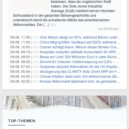
bewiesen, dass sie ungebrochen Kraft
haben. Der Dow Jones Industrial
Average (DJIA) markiert seinen höchsten
Schlussstand in der gesamten Börsengeschichte und
unterstreicht damit die anhaltende Stärke des amerikanischen
Aktienmarktes. Der
[…]
(00)
vor 59 Minuten
09.08. 11:56 |
(00)
Viral Altcoin steigt um 50%, während Bitcoin unter $65.000 fällt
09.08. 11:00 |
(00)
China tätigt größten Goldkauf seit 2023, während Goldpreis um 8% steigt
09.08. 10:00 |
(00)
Cramer schlägt Alarm: Warum dieser Börsen-Crash die beste Einstiegschance seit Monaten ist
09.08. 09:19 |
(00)
Analysten erwarten stärkste Kursumkehr für XRP, während Polymarket skeptisch bleibt
09.08. 09:00 |
(00)
Barça am Limit: 200 Millionen Euro in zwei Stunden – warum dieser Schuldentrip hochgefährlich wird
09.08. 08:00 |
(00)
Schock für Urlauber: Inflationssprung auf 2,8% – Diese Preise explodieren jetzt
09.08. 07:34 |
(00)
Grayscale skizziert Alternativen für die US-Kryptoindustrie ohne CLARITY Act
09.08. 05:49 |
(00)
Verzögerung des CLARITY Acts: Droht XRP ein Fall unter die $1-Marke?
09.08. 04:35 |
(00)
Chinas Inflation lässt nach: Ein willkommenes Zeichen für Investoren angesichts der Folgen des Öl-Schocks
09.08. 02:35 |
(00)
Koreas Aktienmarkt stabilisiert sich, da gehebelte Positionen abgebaut werden
TOP-THEMEN