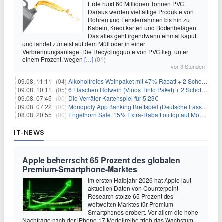
Erde rund 60 Millionen Tonnen PVC.
Daraus werden vielfältige Produkte von
Rohren und Fensterrahmen bis hin zu
Kabeln, Kreditkarten und Bodenbelägen.
Das alles geht irgendwann einmal kaputt
und landet zumeist auf dem Müll oder in einer
Verbrennungsanlage. Die Recyclingquote von PVC liegt unter
einem Prozent, wegen
[…]
(01)
vor 3 Stunden
09.08. 11:11 |
(04)
Alkoholfreies Weinpaket mit 47% Rabatt + 2 Schott Zwiesel Gläser GRATIS für 29,99€
09.08. 10:11 |
(05)
6 Flaschen Rotwein (Vinos Tinto Paket) + 2 Schott Zwiesel Gläser für 25,99€ inkl. Versand
09.08. 07:45 |
(00)
Die Verräter Kartenspiel für 5,23€
09.08. 07:22 |
(00)
Monopoly App Banking Brettspiel (Deutsche Fassung) für 9,84€
08.08. 20:55 |
(00)
Engelhorn Sale: 15% Extra-Rabatt on top auf Mode- und Sport-Artikel
IT-NEWS
Apple beherrscht 65 Prozent des globalen
Premium-Smartphone-Marktes
Im ersten Halbjahr 2026 hat Apple laut
aktuellen Daten von Counterpoint
Research stolze 65 Prozent des
weltweiten Marktes für Premium-
Smartphones erobert. Vor allem die hohe
Nachfrage nach der iPhone 17 Modellreihe trieb das Wachstum