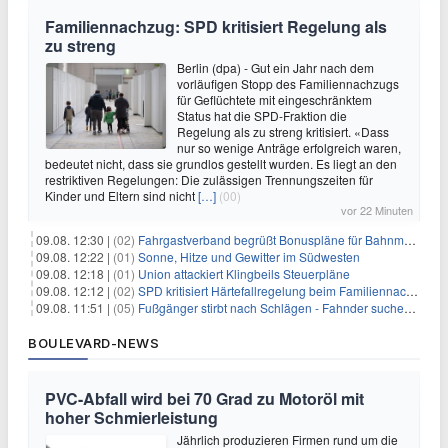
Familiennachzug: SPD kritisiert Regelung als
zu streng
Berlin (dpa) - Gut ein Jahr nach dem
vorläufigen Stopp des Familiennachzugs
für Geflüchtete mit eingeschränktem
Status hat die SPD-Fraktion die
Regelung als zu streng kritisiert. «Dass
nur so wenige Anträge erfolgreich waren,
bedeutet nicht, dass sie grundlos gestellt wurden. Es liegt an den
restriktiven Regelungen: Die zulässigen Trennungszeiten für
Kinder und Eltern sind nicht
[…]
(00)
vor 22 Minuten
09.08. 12:30 |
(02)
Fahrgastverband begrüßt Bonuspläne für Bahnmanager
09.08. 12:22 |
(01)
Sonne, Hitze und Gewitter im Südwesten
09.08. 12:18 |
(01)
Union attackiert Klingbeils Steuerpläne
09.08. 12:12 |
(02)
SPD kritisiert Härtefallregelung beim Familiennachzug als zu streng
09.08. 11:51 |
(05)
Fußgänger stirbt nach Schlägen - Fahnder suchen Autofahrer
BOULEVARD-NEWS
PVC-Abfall wird bei 70 Grad zu Motoröl mit
hoher Schmierleistung
Jährlich produzieren Firmen rund um die