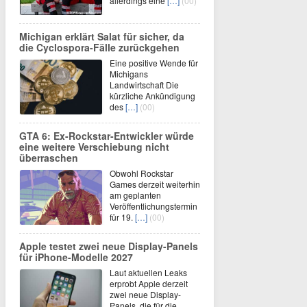
allerdings eine
[…]
(00)
Michigan erklärt Salat für sicher, da
die Cyclospora-Fälle zurückgehen
Eine positive Wende für
Michigans
Landwirtschaft Die
kürzliche Ankündigung
des
[…]
(00)
GTA 6: Ex-Rockstar-Entwickler würde
eine weitere Verschiebung nicht
überraschen
Obwohl Rockstar
Games derzeit weiterhin
am geplanten
Veröffentlichungstermin
für 19.
[…]
(00)
Apple testet zwei neue Display-Panels
für iPhone-Modelle 2027
Laut aktuellen Leaks
erprobt Apple derzeit
zwei neue Display-
Panels, die für die