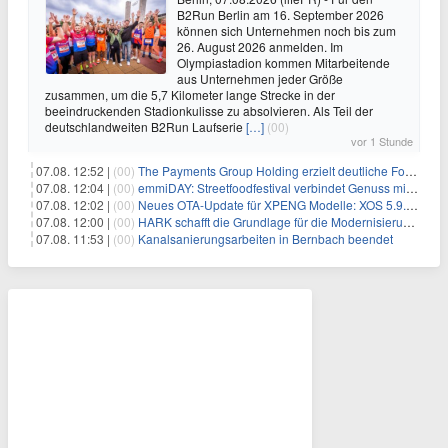
B2Run Berlin am 16. September 2026
können sich Unternehmen noch bis zum
26. August 2026 anmelden. Im
Olympiastadion kommen Mitarbeitende
aus Unternehmen jeder Größe
zusammen, um die 5,7 Kilometer lange Strecke in der
beeindruckenden Stadionkulisse zu absolvieren. Als Teil der
deutschlandweiten B2Run Laufserie
[…]
(00)
vor 1 Stunde
07.08. 12:52 |
(00)
The Payments Group Holding erzielt deutliche Fortschritte bei ihren AI-Projekten
07.08. 12:04 |
(00)
emmiDAY: Streetfoodfestival verbindet Genuss mit Engagement gegen Brustkrebs
07.08. 12:02 |
(00)
Neues OTA-Update für XPENG Modelle: XOS 5.9.5 erweitert Sicherheits-, Lade- und Komfortfunktionen
07.08. 12:00 |
(00)
HARK schafft die Grundlage für die Modernisierung seiner IBM i-Anwendungen
07.08. 11:53 |
(00)
Kanalsanierungsarbeiten in Bernbach beendet