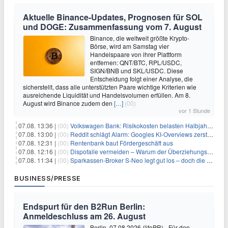
Aktuelle Binance-Updates, Prognosen für SOL
und DOGE: Zusammenfassung vom 7. August
Binance, die weltweit größte Krypto-
Börse, wird am Samstag vier
Handelspaare von ihrer Plattform
entfernen: QNT/BTC, RPL/USDC,
SIGN/BNB und SKL/USDC. Diese
Entscheidung folgt einer Analyse, die
sicherstellt, dass alle unterstützten Paare wichtige Kriterien wie
ausreichende Liquidität und Handelsvolumen erfüllen. Am 8.
August wird Binance zudem den
[…]
(00)
vor 1 Stunde
07.08. 13:36 |
(00)
Volkswagen Bank: Risikokosten belasten Halbjahresergebnis
07.08. 13:00 |
(00)
Reddit schlägt Alarm: Googles KI-Overviews zerstören das Traffic-Geschäftsmodell
07.08. 12:31 |
(00)
Rentenbank baut Fördergeschäft aus
07.08. 12:16 |
(00)
Dispofalle vermeiden – Warum der Überziehungskredit teurer ist als gedacht
07.08. 11:34 |
(00)
Sparkassen-Broker S-Neo legt gut los – doch die Schwachstellen bleiben
BUSINESS/PRESSE
Endspurt für den B2Run Berlin:
Anmeldeschluss am 26. August
Berlin, 07.08.2026 (lifePR) - Für den