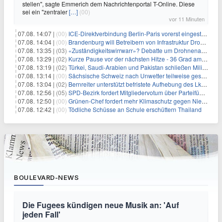
stellen", sagte Emmerich dem Nachrichtenportal T-Online. Diese
sei ein "zentraler
[…]
(00)
vor 11 Minuten
07.08. 14:07 |
(00)
ICE-Direktverbindung Berlin-Paris vorerst eingestellt
07.08. 14:04 |
(00)
Brandenburg will Betreibern von Infrastruktur Drohnenabwehr erlauben
07.08. 13:35 |
(03)
«Zuständigkeitswirrwarr»? Debatte um Drohnenabwehr entbrannt
07.08. 13:29 |
(02)
Kurze Pause vor der nächsten Hitze - 36 Grad am Wochenende
07.08. 13:19 |
(02)
Türkei, Saudi-Arabien und Pakistan schließen Militärpakt
07.08. 13:14 |
(00)
Sächsische Schweiz nach Unwetter teilweise gesperrt
07.08. 13:04 |
(02)
Bernreiter unterstützt befristete Aufhebung des Lkw-Fahrverbots
07.08. 12:56 |
(05)
SPD-Bezirk fordert Mitgliedervotum über Parteiführung
07.08. 12:50 |
(00)
Grünen-Chef fordert mehr Klimaschutz gegen Niedrigwasser
07.08. 12:42 |
(00)
Tödliche Schüsse an Schule erschüttern Thailand
BOULEVARD-NEWS
Die Fugees kündigen neue Musik an: 'Auf
jeden Fall'