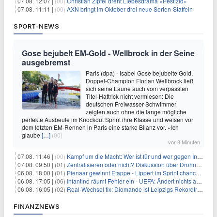
07.08. 12:07 |
(00)
Christian Zipfel dreht Liebesdrama «Pestizid»
07.08. 11:11 |
(00)
AXN bringt im Oktober drei neue Serien-Staffeln
SPORT-NEWS
Gose bejubelt EM-Gold - Wellbrock in der Seine
ausgebremst
Paris (dpa) - Isabel Gose bejubelte Gold,
Doppel-Champion Florian Wellbrock ließ
sich seine Laune auch vom verpassten
Titel-Hattrick nicht vermiesen: Die
deutschen Freiwasser-Schwimmer
zeigten auch ohne die lange mögliche
perfekte Ausbeute im Knockout Sprint ihre Klasse und weisen vor
dem letzten EM-Rennen in Paris eine starke Bilanz vor. «Ich
glaube
[…]
(00)
vor 8 Minuten
07.08. 11:46 |
(00)
Kampf um die Macht: Wer ist für und wer gegen Infantino?
07.08. 09:50 |
(01)
Zentralisieren oder nicht? Diskussion über Drohnenabwehr
06.08. 18:00 |
(01)
Pienaar gewinnt Etappe - Lippert im Sprint chancenlos
06.08. 17:05 |
(06)
Infantino räumt Fehler ein - UEFA: Ändert nichts an Boykott
06.08. 16:05 |
(02)
Real-Wechsel fix: Diomande ist Leipzigs Rekordtransfer
FINANZNEWS