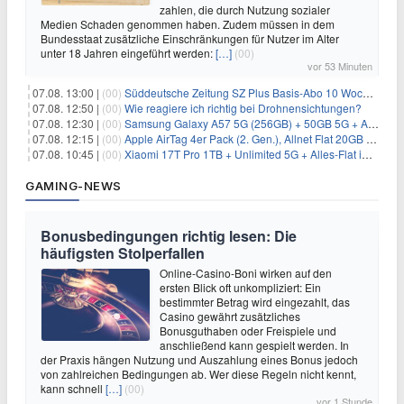
zahlen, die durch Nutzung sozialer
Medien Schaden genommen haben. Zudem müssen in dem
Bundesstaat zusätzliche Einschränkungen für Nutzer im Alter
unter 18 Jahren eingeführt werden:
[…]
(00)
vor 53 Minuten
07.08. 13:00 |
(00)
Süddeutsche Zeitung SZ Plus Basis-Abo 10 Wochen für 10€
07.08. 12:50 |
(00)
Wie reagiere ich richtig bei Drohnensichtungen?
07.08. 12:30 |
(00)
Samsung Galaxy A57 5G (256GB) + 50GB 5G + Alles-Flat im Vodafone-Netz für 19,99€/Monat – eff. 2,36€/Monat
07.08. 12:15 |
(00)
Apple AirTag 4er Pack (2. Gen.), Allnet Flat 20GB 5G im Telekom-Netz für 14,99€/Monat – eff. 2,07€/Monat
07.08. 10:45 |
(00)
Xiaomi 17T Pro 1TB + Unlimited 5G + Alles-Flat im o2 Netz für 29,99€/Monat – eff. 1,15€/Monat
GAMING-NEWS
Bonusbedingungen richtig lesen: Die
häufigsten Stolperfallen
Online-Casino-Boni wirken auf den
ersten Blick oft unkompliziert: Ein
bestimmter Betrag wird eingezahlt, das
Casino gewährt zusätzliches
Bonusguthaben oder Freispiele und
anschließend kann gespielt werden. In
der Praxis hängen Nutzung und Auszahlung eines Bonus jedoch
von zahlreichen Bedingungen ab. Wer diese Regeln nicht kennt,
kann schnell
[…]
(00)
vor 1 Stunde