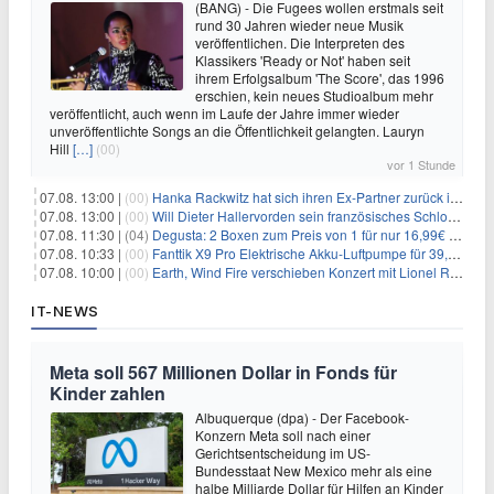
(BANG) - Die Fugees wollen erstmals seit
rund 30 Jahren wieder neue Musik
veröffentlichen. Die Interpreten des
Klassikers 'Ready or Not' haben seit
ihrem Erfolgsalbum 'The Score', das 1996
erschien, kein neues Studioalbum mehr
veröffentlicht, auch wenn im Laufe der Jahre immer wieder
unveröffentlichte Songs an die Öffentlichkeit gelangten. Lauryn
Hill
[…]
(00)
vor 1 Stunde
07.08. 13:00 |
(00)
Hanka Rackwitz hat sich ihren Ex-Partner zurück ins Haus geholt
07.08. 13:00 |
(00)
Will Dieter Hallervorden sein französisches Schloss verkaufen?
07.08. 11:30 |
(04)
Degusta: 2 Boxen zum Preis von 1 für nur 16,99€ inkl. Versand
07.08. 10:33 |
(00)
Fanttik X9 Pro Elektrische Akku-Luftpumpe für 39,99€
07.08. 10:00 |
(00)
Earth, Wind Fire verschieben Konzert mit Lionel Richie nach medizinischem Notfall
IT-NEWS
Meta soll 567 Millionen Dollar in Fonds für
Kinder zahlen
Albuquerque (dpa) - Der Facebook-
Konzern Meta soll nach einer
Gerichtsentscheidung im US-
Bundesstaat New Mexico mehr als eine
halbe Milliarde Dollar für Hilfen an Kinder