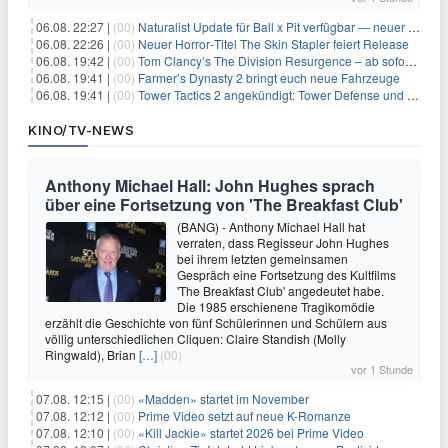
06.08. 22:27 |
(00)
Naturalist Update für Ball x Pit verfügbar — neuer Content auf allen Plattformen
06.08. 22:26 |
(00)
Neuer Horror‑Titel The Skin Stapler feiert Release
06.08. 19:42 |
(00)
Tom Clancy’s The Division Resurgence – ab sofort für euch verfügbar
06.08. 19:41 |
(00)
Farmer’s Dynasty 2 bringt euch neue Fahrzeuge
06.08. 19:41 |
(00)
Tower Tactics 2 angekündigt: Tower Defense und Deckbuilding Kombo kehrt zurück
KINO/TV-NEWS
Anthony Michael Hall: John Hughes sprach
über eine Fortsetzung von 'The Breakfast Club'
(BANG) - Anthony Michael Hall hat
verraten, dass Regisseur John Hughes
bei ihrem letzten gemeinsamen
Gespräch eine Fortsetzung des Kultfilms
'The Breakfast Club' angedeutet habe.
Die 1985 erschienene Tragikomödie
erzählt die Geschichte von fünf Schülerinnen und Schülern aus
völlig unterschiedlichen Cliquen: Claire Standish (Molly
Ringwald), Brian
[…]
(00)
vor 1 Stunde
07.08. 12:15 |
(00)
«Madden» startet im November
07.08. 12:12 |
(00)
Prime Video setzt auf neue K-Romanze
07.08. 12:10 |
(00)
«Kill Jackie» startet 2026 bei Prime Video