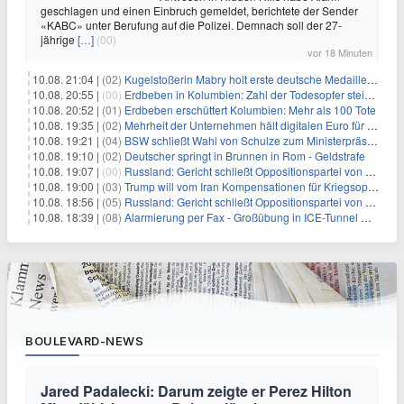
geschlagen und einen Einbruch gemeldet, berichtete der Sender
«KABC» unter Berufung auf die Polizei. Demnach soll der 27-
jährige
[…]
(00)
vor 18 Minuten
10.08. 21:04 |
(02)
Kugelstoßerin Mabry holt erste deutsche Medaille bei EM
10.08. 20:55 |
(00)
Erdbeben in Kolumbien: Zahl der Todesopfer steigt auf über 100
10.08. 20:52 |
(01)
Erdbeben erschüttert Kolumbien: Mehr als 100 Tote
10.08. 19:35 |
(02)
Mehrheit der Unternehmen hält digitalen Euro für überflüssig
10.08. 19:21 |
(04)
BSW schließt Wahl von Schulze zum Ministerpräsidenten aus
10.08. 19:10 |
(02)
Deutscher springt in Brunnen in Rom - Geldstrafe
10.08. 19:07 |
(00)
Russland: Gericht schließt Oppositionspartei von Parlamentswahl aus
10.08. 19:00 |
(03)
Trump will vom Iran Kompensationen für Kriegsopfer verlangen
10.08. 18:56 |
(05)
Russland: Gericht schließt Oppositionspartei von Wahl aus
10.08. 18:39 |
(08)
Alarmierung per Fax - Großübung in ICE-Tunnel mit Problemen
BOULEVARD-NEWS
Jared Padalecki: Darum zeigte er Perez Hilton