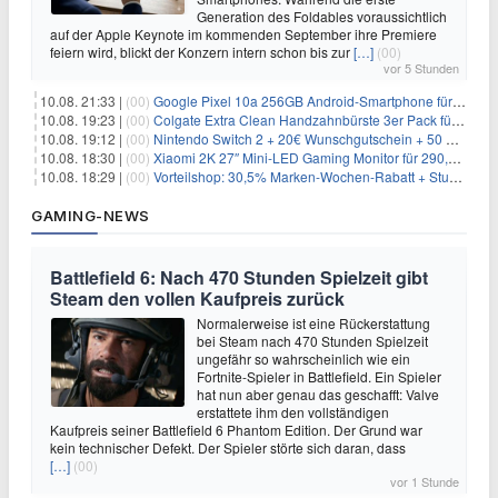
Generation des Foldables voraussichtlich
auf der Apple Keynote im kommenden September ihre Premiere
feiern wird, blickt der Konzern intern schon bis zur
[…]
(00)
vor 5 Stunden
10.08. 21:33 |
(00)
Google Pixel 10a 256GB Android-Smartphone für 449€
10.08. 19:23 |
(00)
Colgate Extra Clean Handzahnbürste 3er Pack für 1,25€
10.08. 19:12 |
(00)
Nintendo Switch 2 + 20€ Wunschgutschein + 50 GB 5G + Alles-Flat im Vodafone-Netz für 19,99€/Monat – eff. 1,03€/Monat
10.08. 18:30 |
(00)
Xiaomi 2K 27″ Mini-LED Gaming Monitor für 290,85€ – 180Hz, HDR1000
10.08. 18:29 |
(00)
Vorteilshop: 30,5% Marken-Wochen-Rabatt + Stubai Funktionsshorts für 34,74€
GAMING-NEWS
Battlefield 6: Nach 470 Stunden Spielzeit gibt
Steam den vollen Kaufpreis zurück
Normalerweise ist eine Rückerstattung
bei Steam nach 470 Stunden Spielzeit
ungefähr so wahrscheinlich wie ein
Fortnite-Spieler in Battlefield. Ein Spieler
hat nun aber genau das geschafft: Valve
erstattete ihm den vollständigen
Kaufpreis seiner Battlefield 6 Phantom Edition. Der Grund war
kein technischer Defekt. Der Spieler störte sich daran, dass
[…]
(00)
vor 1 Stunde