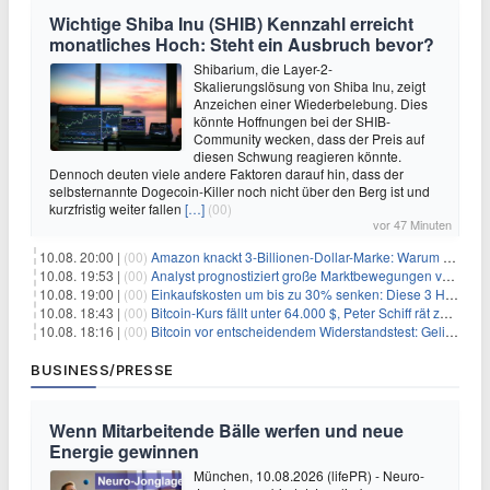
Wichtige Shiba Inu (SHIB) Kennzahl erreicht
monatliches Hoch: Steht ein Ausbruch bevor?
Shibarium, die Layer-2-
Skalierungslösung von Shiba Inu, zeigt
Anzeichen einer Wiederbelebung. Dies
könnte Hoffnungen bei der SHIB-
Community wecken, dass der Preis auf
diesen Schwung reagieren könnte.
Dennoch deuten viele andere Faktoren darauf hin, dass der
selbsternannte Dogecoin-Killer noch nicht über den Berg ist und
kurzfristig weiter fallen
[…]
(00)
vor 47 Minuten
10.08. 20:00 |
(00)
Amazon knackt 3-Billionen-Dollar-Marke: Warum Anleger jetzt nachkaufen
10.08. 19:53 |
(00)
Analyst prognostiziert große Marktbewegungen vor Q4 in ruhigem Kryptomarkt
10.08. 19:00 |
(00)
Einkaufskosten um bis zu 30% senken: Diese 3 Hebel funktionieren wirklich
10.08. 18:43 |
(00)
Bitcoin-Kurs fällt unter 64.000 $, Peter Schiff rät zum Verkauf
10.08. 18:16 |
(00)
Bitcoin vor entscheidendem Widerstandstest: Gelingt der Durchbruch?
BUSINESS/PRESSE
Wenn Mitarbeitende Bälle werfen und neue
Energie gewinnen
München, 10.08.2026 (lifePR) - Neuro-