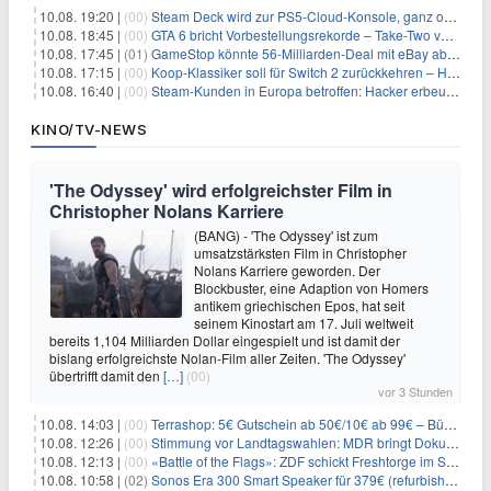
10.08. 19:20 |
(00)
Steam Deck wird zur PS5-Cloud-Konsole, ganz ohne eigener PlayStation 5
10.08. 18:45 |
(00)
GTA 6 bricht Vorbestellungsrekorde – Take-Two verrät trotzdem keine Zahlen
10.08. 17:45 |
(01)
GameStop könnte 56-Milliarden-Deal mit eBay abblasen, doch Ryan Cohen gibt nicht auf
10.08. 17:15 |
(00)
Koop-Klassiker soll für Switch 2 zurückkehren – Händler nennt bereits einen Release-Termin
10.08. 16:40 |
(00)
Steam-Kunden in Europa betroffen: Hacker erbeuten Namen und Adressen bei Valve-Partner
KINO/TV-NEWS
'The Odyssey' wird erfolgreichster Film in
Christopher Nolans Karriere
(BANG) - 'The Odyssey' ist zum
umsatzstärksten Film in Christopher
Nolans Karriere geworden. Der
Blockbuster, eine Adaption von Homers
antikem griechischen Epos, hat seit
seinem Kinostart am 17. Juli weltweit
bereits 1,104 Milliarden Dollar eingespielt und ist damit der
bislang erfolgreichste Nolan-Film aller Zeiten. 'The Odyssey'
übertrifft damit den
[…]
(00)
vor 3 Stunden
10.08. 14:03 |
(00)
Terrashop: 5€ Gutschein ab 50€/10€ ab 99€ – Bücher & Co ab 99 Cent
10.08. 12:26 |
(00)
Stimmung vor Landtagswahlen: MDR bringt Doku «Wut. Hüben wie drüben»
10.08. 12:13 |
(00)
«Battle of the Flags»: ZDF schickt Freshtorge im September On Air
10.08. 10:58 |
(02)
Sonos Era 300 Smart Speaker für 379€ (refurbished 309€) – Dolby Atmos, BT/WLAN, 3D-Audio, schwarz od. weiß