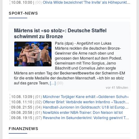
10.08. 10:00 |
(00)
Olivia Wilde bezeichnet 'The Invite' als Höhepunkt ihrer Karriere
SPORT-NEWS
Märtens ist «so stolz»: Deutsche Staffel
schwimmt zu Bronze
Paris (dpa) - Angeführt von Lukas
Märtens reckten die deutschen Bronze-
Gewinner die Arme nach oben und
genossen den Moment auf dem Podest.
Gemeinsam mit Timo Sorgius, Jarno
Bäschnitt und Cornelius Jahn sorgte
Märtens am ersten Tag der Beckenwettbewerbe der Schwimm-EM
für die erste Medaille der deutschen Mannschaft. «Ich bin so stolz
auf das ganze Team,
[…]
(00)
vor 41 Minuten
10.08. 13:09 |
(01)
Münchner Torjäger Kane erhält «Goldenen Schuh»
10.08. 11:10 |
(02)
Offener Brief: Verbände werfen Infantino «Täuschung» vor
09.08. 21:55 |
(04)
Handball-Junioren im Goldrausch: U18 ist Europameister
09.08. 20:58 |
(01)
Nowitzkis erster NBA-Trainer: Don Nelson ist tot
09.08. 19:15 |
(07)
Revanche im Sekundenkrimi: Vollering gewinnt Tour
FINANZNEWS