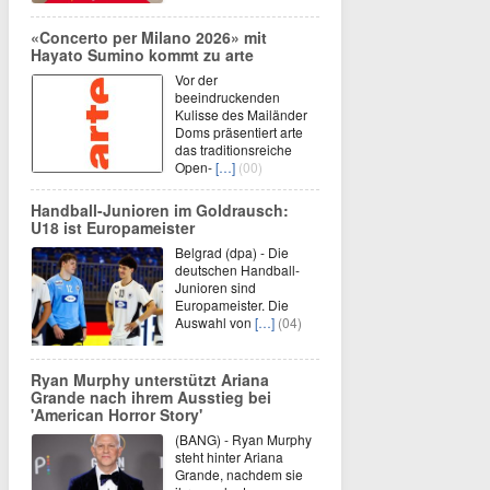
«Concerto per Milano 2026» mit
Hayato Sumino kommt zu arte
Vor der
beeindruckenden
Kulisse des Mailänder
Doms präsentiert arte
das traditionsreiche
Open-
[…]
(00)
Handball-Junioren im Goldrausch:
U18 ist Europameister
Belgrad (dpa) - Die
deutschen Handball-
Junioren sind
Europameister. Die
Auswahl von
[…]
(04)
Ryan Murphy unterstützt Ariana
Grande nach ihrem Ausstieg bei
'American Horror Story'
(BANG) - Ryan Murphy
steht hinter Ariana
Grande, nachdem sie