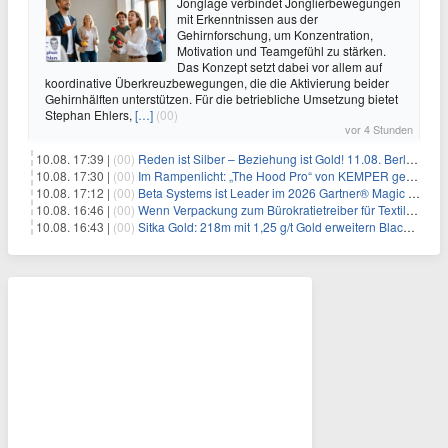
Jonglage verbindet Jonglierbewegungen
mit Erkenntnissen aus der
Gehirnforschung, um Konzentration,
Motivation und Teamgefühl zu stärken.
Das Konzept setzt dabei vor allem auf
koordinative Überkreuzbewegungen, die die Aktivierung beider
Gehirnhälften unterstützen. Für die betriebliche Umsetzung bietet
Stephan Ehlers,
[…]
(00)
vor 4 Stunden
10.08. 17:39 |
(00)
Reden ist Silber – Beziehung ist Gold! 11.08. Berlin – 18:30 Uhr
10.08. 17:30 |
(00)
Im Rampenlicht: „The Hood Pro“ von KEMPER gewinnt den Red Dot Design Award 2026
10.08. 17:12 |
(00)
Beta Systems ist Leader im 2026 Gartner® Magic Quadrant™ für Service Orchestration and Automation Platforms (SOAP)
10.08. 16:46 |
(00)
Wenn Verpackung zum Bürokratietreiber für Textilunternehmen wird
10.08. 16:43 |
(00)
Sitka Gold: 218m mit 1,25 g/t Gold erweitern Blackjack massiv