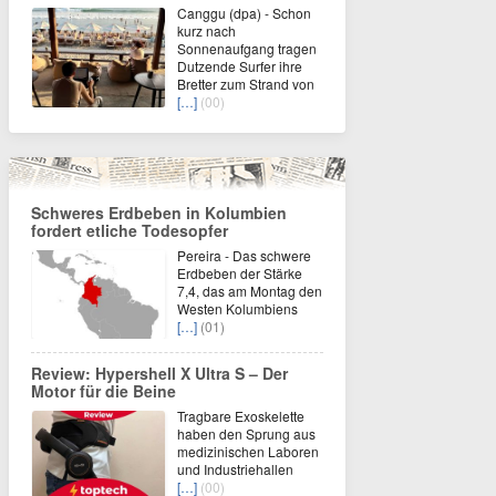
Canggu (dpa) - Schon
kurz nach
Sonnenaufgang tragen
Dutzende Surfer ihre
Bretter zum Strand von
[…]
(00)
Schweres Erdbeben in Kolumbien
fordert etliche Todesopfer
Pereira - Das schwere
Erdbeben der Stärke
7,4, das am Montag den
Westen Kolumbiens
[…]
(01)
Review: Hypershell X Ultra S – Der
Motor für die Beine
Tragbare Exoskelette
haben den Sprung aus
medizinischen Laboren
und Industriehallen
[…]
(00)