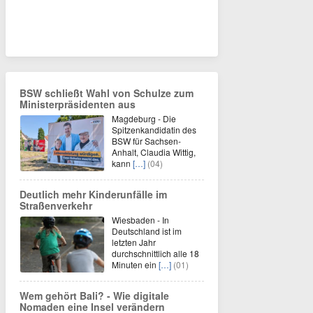
BSW schließt Wahl von Schulze zum
Ministerpräsidenten aus
Magdeburg - Die
Spitzenkandidatin des
BSW für Sachsen-
Anhalt, Claudia Wittig,
kann
[…]
(04)
Deutlich mehr Kinderunfälle im
Straßenverkehr
Wiesbaden - In
Deutschland ist im
letzten Jahr
durchschnittlich alle 18
Minuten ein
[…]
(01)
Wem gehört Bali? - Wie digitale
Nomaden eine Insel verändern