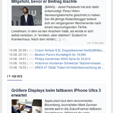
Mitgefühl, bevor er Beitrag löschte
(BANG) - Jared Padalecki hat sich dafür
entschuldigt, Perez Hilton
Genesungswünsche geschickt zu haben.
Der 48-jährige Klatschblogger befand
sich am vergangenen Wochenende nach
einem beunruhigenden TikTok-
Livestream, in dem es den Anschein hatte, als würde er sich
selbst verletzen, in "ernstem, aber stabilem" Zustand im
Krankenhaus. Nach dem Vorfall
[…]
(00)
vor 3 Stunden
10.08. 20:39 |
(00)
Cosori Airfryer 8,5L Doppelkammer-Heißluftfritteuse mit Sichtfenster für 139,94€
10.08. 20:19 |
(00)
Bestron Panini-Kontaktgrill für 19,99€
10.08. 19:57 |
(00)
Philips Handmixer 5000 Serie für 23,91€
10.08. 19:53 |
(00)
Victorinox Huntsman Schweizer Taschenmesser mit 15 Funktionen für 31,65€
10.08. 19:33 |
(00)
AREA 47 Ötztal Ticket mit Hotelübernachtung ab 109€ p.P.
IT-NEWS
Größere Displays beim faltbaren iPhone Ultra 3
erwartet
Apple plant laut dem renommierten
Bloomberg-Journalisten Mark Gurman
bereits weit in die Zukunft seiner faltbaren
Smartphones. Während die erste