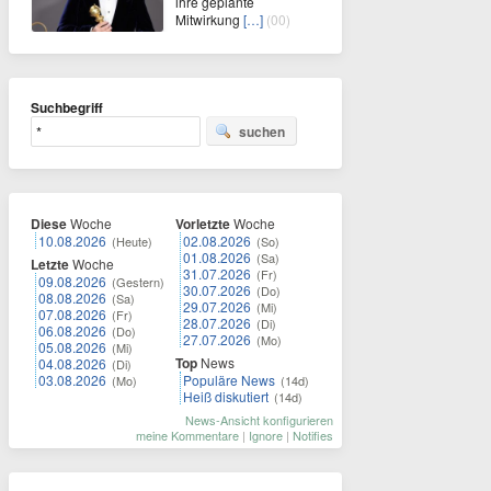
ihre geplante
Mitwirkung
[…]
(00)
Suchbegriff
suchen
Diese
Woche
Vorletzte
Woche
10.08.2026
02.08.2026
(Heute)
(So)
01.08.2026
(Sa)
Letzte
Woche
31.07.2026
(Fr)
09.08.2026
(Gestern)
30.07.2026
(Do)
08.08.2026
(Sa)
29.07.2026
(Mi)
07.08.2026
(Fr)
28.07.2026
(Di)
06.08.2026
(Do)
27.07.2026
(Mo)
05.08.2026
(Mi)
Top
News
04.08.2026
(Di)
03.08.2026
Populäre News
(Mo)
(14d)
Heiß diskutiert
(14d)
News-Ansicht konfigurieren
meine Kommentare
|
Ignore
|
Notifies