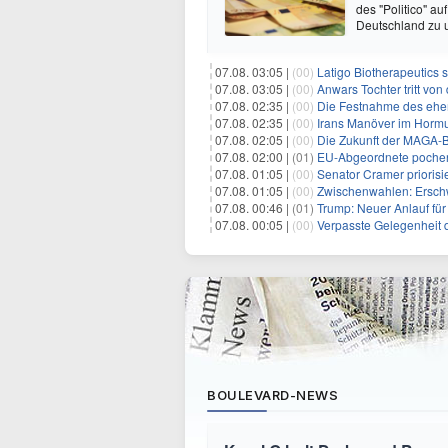
des "Politico" a
Deutschland zu 
07.08. 03:05 |
(00)
Latigo Biotherapeutics sichert sich
07.08. 03:05 |
(00)
Anwars Tochter tritt von
07.08. 02:35 |
(00)
Die Festnahme des ehemaligen Gouvern
07.08. 02:35 |
(00)
Irans Manöver im Hormus
07.08. 02:05 |
(00)
Die Zukunft der MAGA-B
07.08. 02:00 |
(01)
EU-Abgeordnete pochen 
07.08. 01:05 |
(00)
Senator Cramer priorisier
07.08. 01:05 |
(00)
Zwischenwahlen: Erschwinglichkeit
07.08. 00:46 |
(01)
Trump: Neuer Anlauf fü
07.08. 00:05 |
(00)
Verpasste Gelegenheit der Pazif
BOULEVARD-NEWS