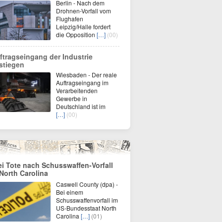
Berlin - Nach dem
Drohnen-Vorfall vom
Flughafen
Leipzig/Halle fordert
die Opposition
[…]
(00)
ftragseingang der Industrie
stiegen
Wiesbaden - Der reale
Auftragseingang im
Verarbeitenden
Gewerbe in
Deutschland ist im
[…]
(00)
ei Tote nach Schusswaffen-Vorfall
 North Carolina
Caswell County (dpa) -
Bei einem
Schusswaffenvorfall im
US-Bundesstaat North
Carolina
[…]
(01)