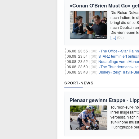
«Conan O'Brien Must Go» geht
Die Reise-Dokuse
nach Indien, in 
bringt die dritt
nach Deutschland
Die vier neuen E
[…]
(00)
06.08. 23:55 |
(00)
«The Office»-Star Rainn
06.08. 23:54 |
(00)
STARZ terminiert britisc
06.08. 23:52 |
(00)
Neuauflage von «Monarc
06.08. 23:50 |
(00)
«The Thundermans» keh
06.08. 23:48 |
(00)
Disney+ zeigt Travis-B
SPORT-NEWS
Pienaar gewinnt Etappe - Lip
Tournon-sur-Rhôn
ihren insgesamt 
verpasst. Nach 
sur-Rhone musste
Fluchtgruppe be