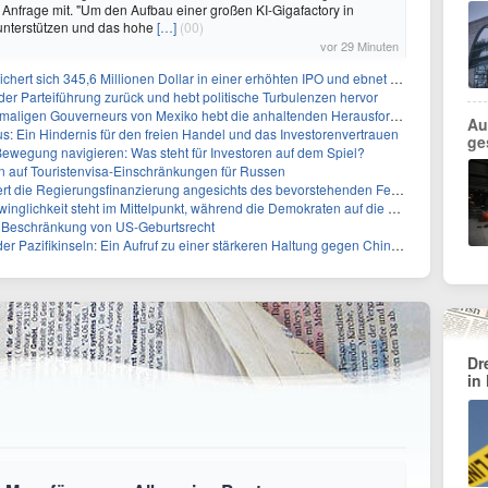
uf Anfrage mit. "Um den Aufbau einer großen KI-Gigafactory in
unterstützen und das hohe
[…]
(00)
vor 29 Minuten
 345,6 Millionen Dollar in einer erhöhten IPO und ebnet den Weg für nicht-opioide Schmerztherapie
 der Parteiführung zurück und hebt politische Turbulenzen hervor
eurs von Mexiko hebt die anhaltenden Herausforderungen in der Governance und im Geschäftsumfeld hervor
Au
: Ein Hindernis für den freien Handel und das Investorenvertrauen
ge
ewegung navigieren: Was steht für Investoren auf dem Spiel?
auf Touristenvisa-Einschränkungen für Russen
t die Regierungsfinanzierung angesichts des bevorstehenden Ferienbeginns
 steht im Mittelpunkt, während die Demokraten auf die Mehrheit im Repräsentantenhaus zielen
r Beschränkung von US-Geburtsrecht
ikinseln: Ein Aufruf zu einer stärkeren Haltung gegen Chinas militärische Provokationen
Dr
in