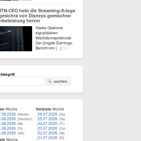
TN-CEO hebt die Streaming-Kriege
gesichts von Disneys gemischter
rbeleistung hervor
Starke Gewinne
signalisieren
Wachstumspotenzial
Der jüngste Earnings-
Bericht von
[…]
(00)
hbegriff
suchen
ese
Woche
Vorletzte
Woche
7.08.2026
26.07.2026
(Heute)
(So)
6.08.2026
25.07.2026
(Gestern)
(Sa)
5.08.2026
24.07.2026
(Mi)
(Fr)
4.08.2026
23.07.2026
(Di)
(Do)
3.08.2026
22.07.2026
(Mo)
(Mi)
21.07.2026
(Di)
zte
Woche