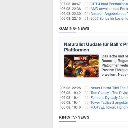
07.08. 00:47 |
(00)
GPT-4 baut Persönlichk
06.08. 22:36 |
(00)
AMD erweitert das Portf
06.08. 22:30 |
(04)
Amazon-Angebote des T
06.08. 22:15 |
(01)
200€ Bonus für kostenl
GAMING-NEWS
Naturalist Update für Ball x P
Plattformen
Das letzte und na
Bouncing-Roguelit
Plattformen verf
Passive Fähigkei
erweitern. Neue
06.08. 22:26 |
(00)
Neuer Horror‑Titel The S
06.08. 19:42 |
(00)
Tom Clancy’s The Divisi
06.08. 19:41 |
(00)
Farmer’s Dynasty 2 bri
06.08. 19:41 |
(00)
Tower Tactics 2 angekü
06.08. 19:40 |
(00)
MARVEL Tōkon: Fighting
KINO/TV-NEWS