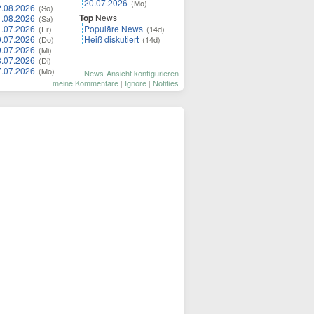
20.07.2026
(Mo)
2.08.2026
(So)
Top
News
1.08.2026
(Sa)
1.07.2026
Populäre News
(Fr)
(14d)
0.07.2026
Heiß diskutiert
(Do)
(14d)
9.07.2026
(Mi)
8.07.2026
(Di)
7.07.2026
(Mo)
News-Ansicht konfigurieren
meine Kommentare
|
Ignore
|
Notifies