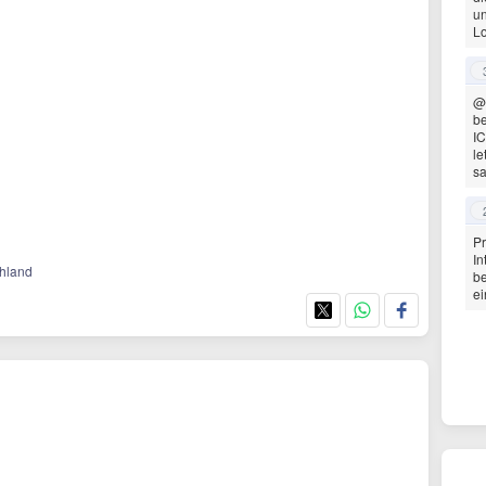
un
Lo
@
be
IC
le
sa
Pr
In
chland
be
ei