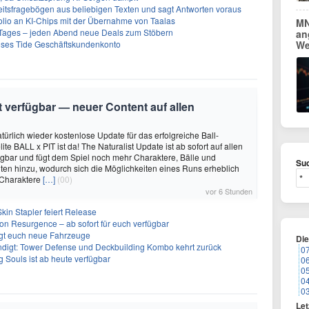
eitsfragebögen aus beliebigen Texten und sagt Antworten voraus
olio an KI-Chips mit der Übernahme von Taalas
MN
ages – jeden Abend neue Deals zum Stöbern
an
oses Tide Geschäftskundenkonto
We
it verfügbar — neuer Content auf allen
türlich wieder kostenlose Update für das erfolgreiche Ball-
e BALL x PIT ist da! The Naturalist Update ist ab sofort auf allen
ügbar und fügt dem Spiel noch mehr Charaktere, Bälle und
Suc
ten hinzu, wodurch sich die Möglichkeiten eines Runs erheblich
 Charaktere
[…]
(00)
vor 6 Stunden
kin Stapler feiert Release
on Resurgence – ab sofort für euch verfügbar
ngt euch neue Fahrzeuge
Di
ndigt: Tower Defense und Deckbuilding Kombo kehrt zurück
0
 Souls ist ab heute verfügbar
0
0
0
0
Let