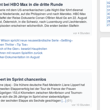
0
 bei HBO Max in die dritte Runde
0
rie mit dem US-amerikanischen Late-Night-Star führt diesmal
3
die Niederlande, auf die Philippinen und nach Marokko. HBO Max
3
2
e Staffel der Reise-Dokuserie Conan O'Brien Must Go am 22. August
2
, Österreich, in die Schweiz, nach Luxemburg und Liechtenstein.
2
pisoden erscheinen wöchentlich. Die ersten beiden Staffeln
vor 4 Stunden
 Wilson spricht neue neuseeländische Serie «Settling»
hen Thriller «Tip Toe»
h of the Glen» besetzt Hauptrollen
ren mit neuem Spielfilm zurück
arker-Dokumentation im August
pert im Sprint chancenlos
e (dpa) - Die frühere deutsche Rad-Meisterin Liane Lippert hat
zweiten Etappenerfolg bei der Tour de France der Frauen
hügeligen 153,4 Kilometern zwischen Montbrison und Tournon-
 sich die 28-Jährige im Sprint einer siebenköpfigen
i der sechsten Etappe als Sechste geschlagen
[…]
(01)
vor 10 Stunden