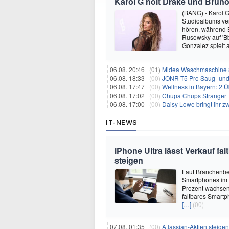
Karol G holt Drake und Bruno
(BANG) - Karol G 
Studioalbums ver
hören, während B
Rusowsky auf 'Bb
Gonzalez spielt
06.08. 20:46 |
(01)
Midea Waschmaschine 8
06.08. 18:33 |
(00)
JONR T5 Pro Saug- und 
06.08. 17:47 |
(00)
Wellness in Bayern: 2 Über
06.08. 17:02 |
(00)
Chupa Chups Stranger T
06.08. 17:00 |
(00)
Daisy Lowe bringt ihr zw
IT-NEWS
iPhone Ultra lässt Verkauf f
steigen
Laut Branchenber
Smartphones im J
Prozent wachsen.
faltbares Smartp
[…]
(00)
07.08. 01:35 |
(00)
Atlassian-Aktien steig