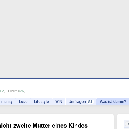
065
) · Forum (
692
)
munity
Lose
Lifestyle
WIN
Umfragen
Was ist klamm?
$$
 nicht zweite Mutter eines Kindes