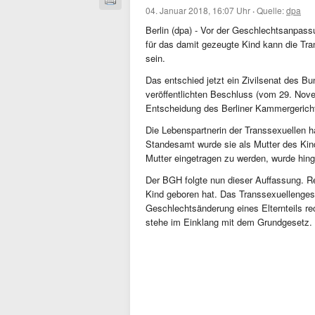
04. Januar 2018, 16:07 Uhr
·
Quelle:
dpa
Berlin (dpa) - Vor der Geschlechtsanpas
für das damit gezeugte Kind kann die Tran
sein.
Das entschied jetzt ein Zivilsenat des B
veröffentlichten Beschluss (vom 29. Nove
Entscheidung des Berliner Kammergericht
Die Lebenspartnerin der Transsexuellen h
Standesamt wurde sie als Mutter des Kin
Mutter eingetragen zu werden, wurde hin
Der BGH folgte nun dieser Auffassung. Re
Kind geboren hat. Das Transsexuellengeset
Geschlechtsänderung eines Elternteils re
stehe im Einklang mit dem Grundgesetz.