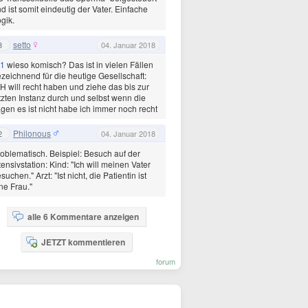
d ist somit eindeutig der Vater. Einfache
gik.
setto
3
04. Januar 2018
1
wieso komisch? Das ist in vielen Fällen
zeichnend für die heutige Gesellschaft:
H will recht haben und ziehe das bis zur
tzten Instanz durch und selbst wenn die
gen es ist nicht habe ich immer noch recht
Philonous
2
04. Januar 2018
oblematisch. Beispiel: Besuch auf der
tensivstation: Kind: "Ich will meinen Vater
suchen." Arzt: "Ist nicht, die Patientin ist
ne Frau."
alle 6 Kommentare anzeigen
JETZT kommentieren
forum