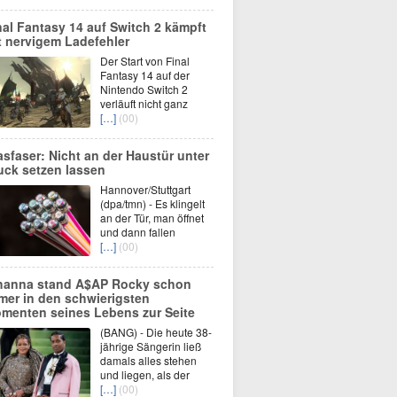
nal Fantasy 14 auf Switch 2 kämpft
t nervigem Ladefehler
Der Start von Final
Fantasy 14 auf der
Nintendo Switch 2
verläuft nicht ganz
[…]
(00)
asfaser: Nicht an der Haustür unter
uck setzen lassen
Hannover/Stuttgart
(dpa/tmn) - Es klingelt
an der Tür, man öffnet
und dann fallen
[…]
(00)
hanna stand A$AP Rocky schon
mer in den schwierigsten
menten seines Lebens zur Seite
(BANG) - Die heute 38-
jährige Sängerin ließ
damals alles stehen
und liegen, als der
[…]
(00)