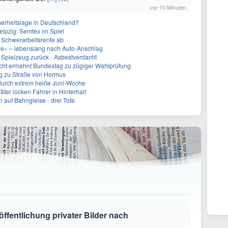
vor 10 Minuten
herheitslage in Deutschland?
eipzig: Semtex im Spiel
 Schwerarbeitsrente ab
me» – lebenslang nach Auto-Anschlag
 Spielzeug zurück - Asbestverdacht
cht ermahnt Bundestag zu zügiger Wahlprüfung
g zu Straße von Hormus
 durch extrem heiße Juni-Woche
ter locken Fahrer in Hinterhalt
 auf Bahngleise - drei Tote
öffentlichung privater Bilder nach