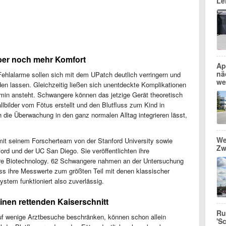
Le
aber noch mehr Komfort
Ap
nä
: Fehlalarme sollen sich mit dem UPatch deutlich verringern und
we
en lassen. Gleichzeitig ließen sich unentdeckte Komplikationen
rmin ansteht. Schwangere können das jetzige Gerät theoretisch
lbilder vom Fötus erstellt und den Blutfluss zum Kind in
 die Überwachung in den ganz normalen Alltag integrieren lässt,
We
mit seinem Forscherteam von der Stanford University sowie
Zw
ord und der UC San Diego. Sie veröffentlichten ihre
re Biotechnology. 62 Schwangere nahmen an der Untersuchung
 dass ihre Messwerte zum größten Teil mit denen klassischer
ystem funktioniert also zuverlässig.
inen rettenden Kaiserschnitt
Ru
 auf wenige Arztbesuche beschränken, können schon allein
'S