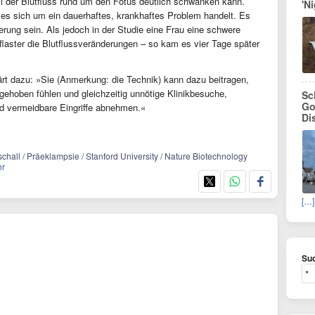
l der Blutfluss rund um den Fötus deutlich schwanken kann.
'N
 es sich um ein dauerhaftes, krankhaftes Problem handelt. Es
ung sein. Als jedoch in der Studie eine Frau eine schwere
laster die Blutflussveränderungen – so kam es vier Tage später
rt dazu: »Sie (Anmerkung: die Technik) kann dazu beitragen,
gehoben fühlen und gleichzeitig unnötige Klinikbesuche,
Sc
Go
nd vermeidbare Eingriffe abnehmen.«
Di
chall / Präeklampsie / Stanford University / Nature Biotechnology
hr
[…]
Suc