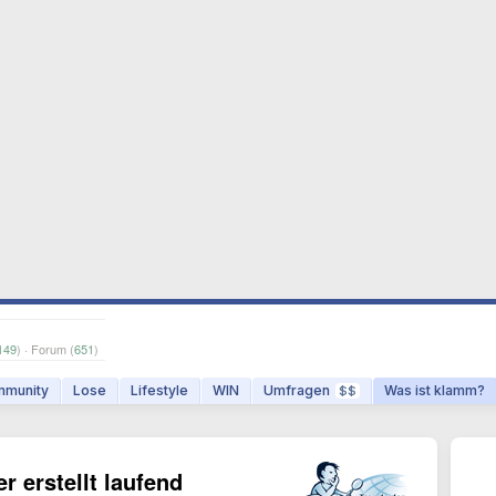
149
) · Forum (
651
)
munity
Lose
Lifestyle
WIN
Umfragen
Was ist klamm?
$$
r erstellt laufend