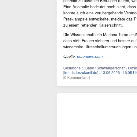
deshalb zu falschen Befunden führen, wei
Eine Anomalie bedeutet noch nicht, dass
könnte auch eine vorübergehende Veränder
Präeklampsie entwickelte, meldete das Pf
zu einem rettenden Kaiserschnitt.
Die Wissenschaftlerin Mariana Tome erklä
dass sich Frauen sicherer und besser auf
wiederholte Ultraschalluntersuchungen u
Quelle:
euronews.com
Gesundheit / Baby / Schwangerschaft / Ultras
[trendsderzukunft.de]
·
13.06.2026
·
16:05 U
[0 Kommentare]