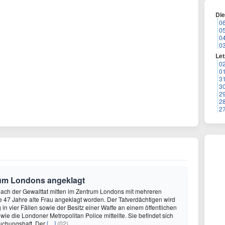
Di
0
0
0
0
Let
0
0
3
3
2
2
2
rum Londons angeklagt
ach der Gewalttat mitten im Zentrum Londons mit mehreren
ine 47 Jahre alte Frau angeklagt worden. Der Tatverdächtigen wird
 in vier Fällen sowie der Besitz einer Waffe an einem öffentlichen
wie die Londoner Metropolitan Police mitteilte. Sie befindet sich
suchungshaft. Der
[…]
(02)