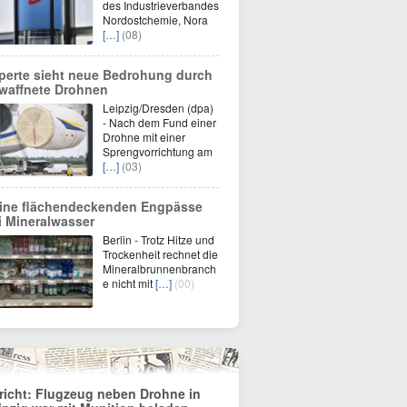
des Industrieverbandes
Nordostchemie, Nora
[…]
(08)
perte sieht neue Bedrohung durch
waffnete Drohnen
Leipzig/Dresden (dpa)
- Nach dem Fund einer
Drohne mit einer
Sprengvorrichtung am
[…]
(03)
ine flächendeckenden Engpässe
i Mineralwasser
Berlin - Trotz Hitze und
Trockenheit rechnet die
Mineralbrunnenbranch
e nicht mit
[…]
(00)
richt: Flugzeug neben Drohne in