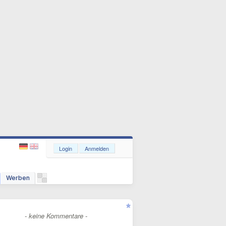
Login
Anmelden
Werben
- keine Kommentare -