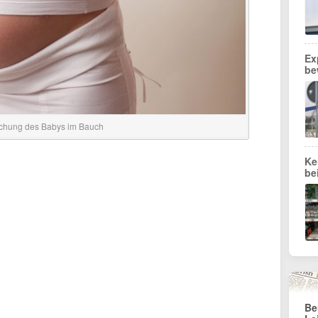
Ex
be
achung des Babys im Bauch
Ke
be
Be