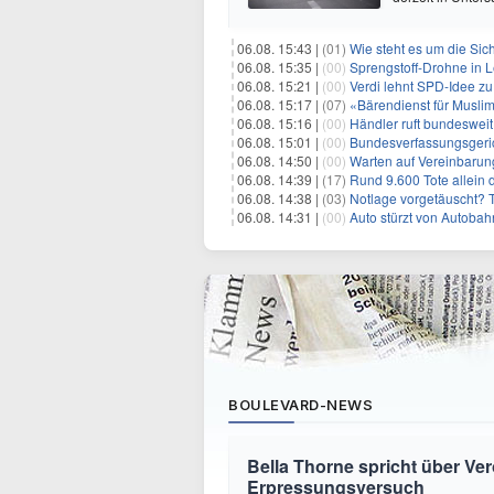
06.08. 15:43 |
(01)
Wie steht es um die Sic
06.08. 15:35 |
(00)
Sprengstoff-Drohne in L
06.08. 15:21 |
(00)
Verdi lehnt SPD-Idee zu
06.08. 15:17 |
(07)
«Bärendienst für Musli
06.08. 15:16 |
(00)
Händler ruft bundesweit
06.08. 15:01 |
(00)
Bundesverfassungsgeri
06.08. 14:50 |
(00)
Warten auf Vereinbarun
06.08. 14:39 |
(17)
Rund 9.600 Tote allein
06.08. 14:38 |
(03)
Notlage vorgetäuscht? Tä
06.08. 14:31 |
(00)
Auto stürzt von Autobahn
BOULEVARD-NEWS
Bella Thorne spricht über Ver
Erpressungsversuch