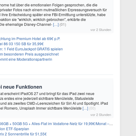
horne hat über die emotionalen Folgen gesprochen, die die
 privater Fotos nach einem mutmaßlichen Erpressungsversuch für
l ihre Entscheidung später eine FBI-Ermittlung unterstützte, habe
eaktion sie "wirklich, wirklich gebrochen", erklärte die
 Die ehemalige Disney-Channel-
[…]
(01)
vor 2 Stunden
chtung im Premium Hotel ab 69€ p.P.
l 86 03 150 SB für 35,99€
: 1 Feld EuroJackpot GRATIS spielen
nem besonderen Preis ausgezeichnet
kommt eine Moderationspartnerin
ei neue Funktionen
t erscheint iPadOS 27 und bringt für das iPad zwei neue
ls erstes eine jederzeit sichtbare Menüleiste, Statusleiste
nd als zweites CMD+Leerezeichen für Siri AI und Spotlight. iPad
niel Romero, Unsplash Immer sichtbare Menüleiste
[…]
(00)
vor 2 Stunden
 50GB 5G + Alles-Flat im Vodafone-Netz für 19,99€/Monat – eff. 0,20€/Monat
rion ETF-Sparplan
ix 2 Sonnenbrille für 51,55€