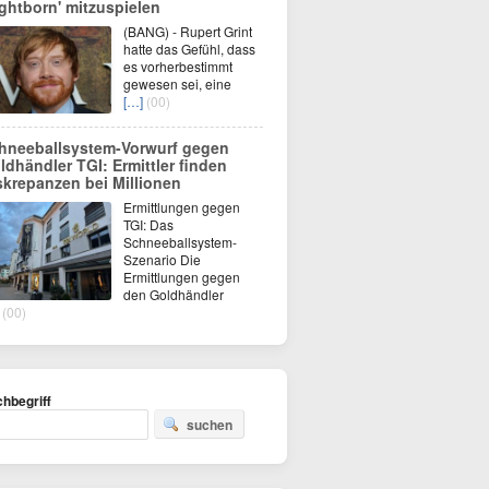
ightborn' mitzuspielen
(BANG) - Rupert Grint
hatte das Gefühl, dass
es vorherbestimmt
gewesen sei, eine
[…]
(00)
hneeballsystem-Vorwurf gegen
ldhändler TGI: Ermittler finden
skrepanzen bei Millionen
Ermittlungen gegen
TGI: Das
Schneeballsystem-
Szenario Die
Ermittlungen gegen
den Goldhändler
(00)
hbegriff
suchen