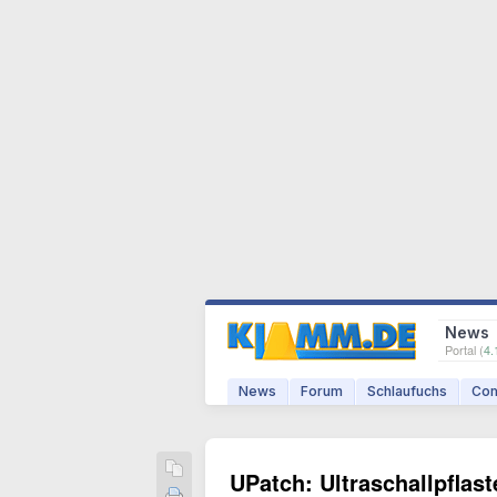
News
Portal (
4.
News
Forum
Schlaufuchs
Com
UPatch: Ultraschallpflaste