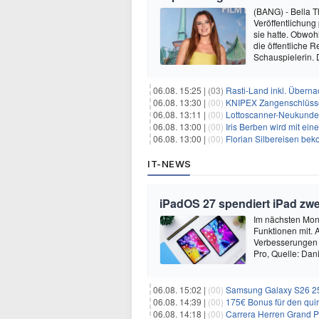
(BANG) - Bella T
Veröffentlichung
sie hatte. Obwoh
die öffentliche R
Schauspielerin.
06.08. 15:25 |
(03)
Rasti-Land inkl. Überna
06.08. 13:30 |
(00)
KNIPEX Zangenschlüsse
06.08. 13:11 |
(00)
Lottoscanner-Neukunden
06.08. 13:00 |
(00)
Iris Berben wird mit ei
06.08. 13:00 |
(00)
Florian Silbereisen be
IT-NEWS
iPadOS 27 spendiert iPad zw
Im nächsten Mona
Funktionen mit. A
Verbesserungen u
Pro, Quelle: Da
06.08. 15:02 |
(00)
Samsung Galaxy S26 256GB +
06.08. 14:39 |
(00)
175€ Bonus für den qui
06.08. 14:18 |
(00)
Carrera Herren Grand Pr