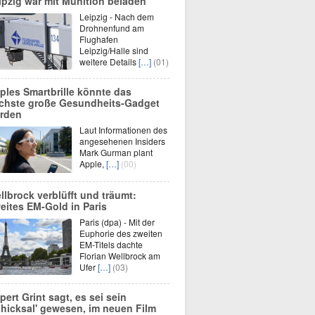
ipzig war mit Munition beladen
Leipzig - Nach dem
Drohnenfund am
Flughafen
Leipzig/Halle sind
weitere Details
[…]
(01)
ples Smartbrille könnte das
chste große Gesundheits-Gadget
rden
Laut Informationen des
angesehenen Insiders
Mark Gurman plant
Apple,
[…]
(00)
llbrock verblüfft und träumt:
eites EM-Gold in Paris
Paris (dpa) - Mit der
Euphorie des zweiten
EM-Titels dachte
Florian Wellbrock am
Ufer
[…]
(03)
pert Grint sagt, es sei sein
chicksal' gewesen, im neuen Film