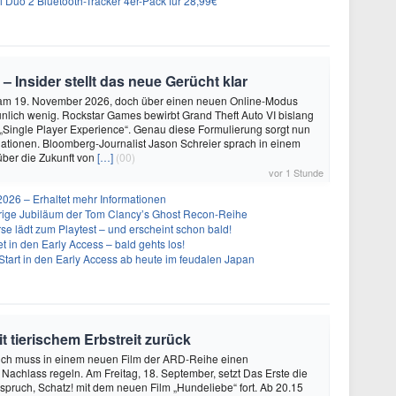
Duo 2 Bluetooth-Tracker 4er-Pack für 28,99€
 – Insider stellt das neue Gerücht klar
 am 19. November 2026, doch über einen neuen Online-Modus
unlich wenig. Rockstar Games bewirbt Grand Theft Auto VI bislang
 „Single Player Experience“. Genau diese Formulierung sorgt nun
lationen. Bloomberg-Journalist Jason Schreier sprach in einem
über die Zukunft von
[…]
(00)
vor 1 Stunde
26 – Erhaltet mehr Informationen
ährige Jubiläum der Tom Clancy’s Ghost Recon-Reihe
se lädt zum Playtest – und erscheint schon bald!
t in den Early Access – bald gehts los!
Start in den Early Access ab heute im feudalen Japan
t tierischem Erbstreit zurück
uch muss in einem neuen Film der ARD-Reihe einen
achlass regeln. Am Freitag, 18. September, setzt Das Erste die
spruch, Schatz! mit dem neuen Film „Hundeliebe“ fort. Ab 20.15