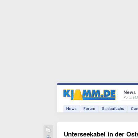
News
Portal (
4.
News
Forum
Schlaufuchs
Com
Unterseekabel in der Os