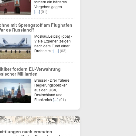
fordern ein härteres
Vorgehen gegen
[…]
(01)
ohne mit Sprengstoff am Flughafen
War es Russland?
Moskau/Leipzig (dpa) -
Viele Experten zeigen
nach dem Fund einer
Drohne mit
[…]
(03)
litiker fordern EU-Verwahrung
ssischer Milliarden
Brüssel - Drei frühere
Regierungspolitiker
aus den USA,
Deutschland und
Frankreich
[…]
(01)
mittlungen nach erneuten