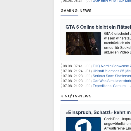
08.08. 08:21 |
(00)
UGREEN FineTrack Mini 
GAMING-NEWS
GTA 6 Online bleibt ein Rätsel
GTA 6 erscheint
wissen wir ersta
ausdrücklich als
erneut für Speku
aktuellen Video 
08.08. 07:41 |
(00)
THQ Nordic Showcase 20
07.08. 21:24 |
(01)
Ubisoft feiert das 25-j
07.08. 21:23 |
(00)
Serious Sam: Shatterver
07.08. 21:23 |
(00)
Car Was Simulator starte
07.08. 21:22 |
(00)
Expeditions: Samurai – 
KINO/TV-NEWS
«Einspruch, Schatz!» kehrt mi
ChrisTine Urspr
ungewöhnlichen N
Anwaltsreihe Ein