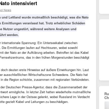
ato intensiviert
ool News
 und Lettland wurde mutmaßlich beschädigt, was die Nato
Ermittlungen veranlasst hat. Trotz erheblicher Schäden
che Nutzer ungestört, während weitere Analysen und
ührt werden.
für internationale Spannung: Ein Unterseekabel zwischen
 Die Ermittlungen laufen auf Hochtouren, wobei sowohl
 der Nato an der Aufklärung arbeiten. Betroffen ist das Kabel
d Fernsehzentrums, das in den frühen Morgenstunden beschädigt
, doch deuten erste Hinweise auf äußere Einwirkungen hin. Laut
der ausschließlichen Wirtschaftszone Schwedens. Die Nato hat
e in die Region schickte, zusammen mit regionalen Verbündeten.
r der Deutschen Presse-Agentur, dass die Zusammenarbeit der
Antwort ermögliche. In letzter Zeit hatten wiederholte mutmaßliche
Ru
chere Lage in der Ostsee gelenkt, wobei Russland im Verdacht
Ch
otte gezielt Kabel und Leitungen zu beschädigen.