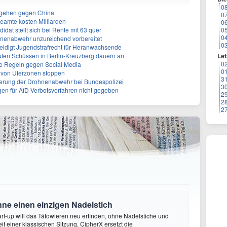
0
rgehen gegen China
0
eamte kosten Milliarden
0
dat stellt sich bei Rente mit 63 quer
0
0
hnenabwehr unzureichend vorbereitet
0
teidigt Jugendstrafrecht für Heranwachsende
uten Schüssen in Berlin-Kreuzberg dauern an
Let
0
rte Regeln gegen Social Media
0
ng von Uferzonen stoppen
3
sierung der Drohnenabwehr bei Bundespolizei
3
gen für AfD-Verbotsverfahren nicht gegeben
2
2
2
hne einen einzigen Nadelstich
rt-up will das Tätowieren neu erfinden, ohne Nadelstiche und
it einer klassischen Sitzung. CipherX ersetzt die