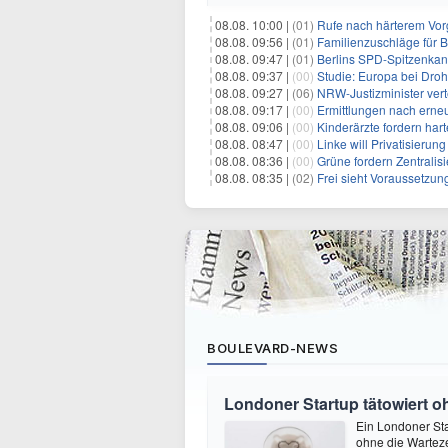
08.08. 10:00 |
(01)
Rufe nach härterem Vo
08.08. 09:56 |
(01)
Familienzuschläge für B
08.08. 09:47 |
(01)
Berlins SPD-Spitzenkandi
08.08. 09:37 |
(00)
Studie: Europa bei Dro
08.08. 09:27 |
(06)
NRW-Justizminister ver
08.08. 09:17 |
(00)
Ermittlungen nach erne
08.08. 09:06 |
(00)
Kinderärzte fordern ha
08.08. 08:47 |
(00)
Linke will Privatisieru
08.08. 08:36 |
(00)
Grüne fordern Zentrali
08.08. 08:35 |
(02)
Frei sieht Voraussetzun
BOULEVARD-NEWS
Londoner Startup tätowiert o
Ein Londoner Sta
ohne die Warteze