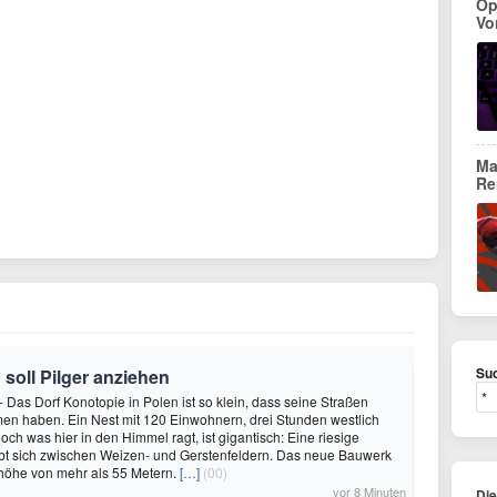
Op
Vo
Ma
Re
Suc
 soll Pilger anziehen
- Das Dorf Konotopie in Polen ist so klein, dass seine Straßen
en haben. Ein Nest mit 120 Einwohnern, drei Stunden westlich
ch was hier in den Himmel ragt, ist gigantisch: Eine riesige
ebt sich zwischen Weizen- und Gerstenfeldern. Das neue Bauwerk
höhe von mehr als 55 Metern.
[…]
(00)
vor 8 Minuten
Di