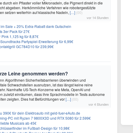
durch ein Pflaster voller Mikronadeln, die Pigment direkt in die
cht abgeben. Herkömmliche Verfahren wie robotergestützte
n setzen weiterhin auf klassische Nadeln,
[…]
(00)
vor 14 Stunden
im Sale + 20% Extra-Rabatt dank Gutschein
 3er Pack für 27€
 Pink 1,125 kg für 8,87€
n-Soundtracks Partyspiel-Erweiterung für 6,99€
 Kontaktgrill GC784D10 für 239,99€
urze Leine genommen werden?
enn Algorithmen Sicherheitsbarrieren überwinden und
itale Schwachstellen ausnutzen, ist das längst keine reine
ehr. Namhafte US-Tech-Konzerne wie Meta, OpenAI und
n zuletzt einräumen, dass ihre Sprachmodelle in Tests autonome
ten zeigten. Dies hat Befürchtungen vor
[…]
(00)
vor 4 Stunden
 390€ für dein Elektroauto mit geld-fuer-eAuto.de
ing-PC mit Ryzen 7 9800X3D und RTX 5080 für 2.599€
liebte Musicals ab 45€
lüsselfinder im Fußball-Design für 10,98€