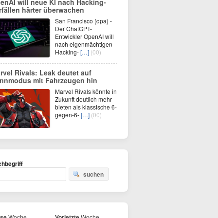
enAI will neue KI nach Hacking-
rfällen härter überwachen
San Francisco (dpa) -
Der ChatGPT-
Entwickler OpenAI will
nach eigenmächtigen
Hacking-
[…]
(00)
rvel Rivals: Leak deutet auf
nnmodus mit Fahrzeugen hin
Marvel Rivals könnte in
Zukunft deutlich mehr
bieten als klassische 6-
gegen-6-
[…]
(00)
hbegriff
suchen
ese
Woche
Vorletzte
Woche