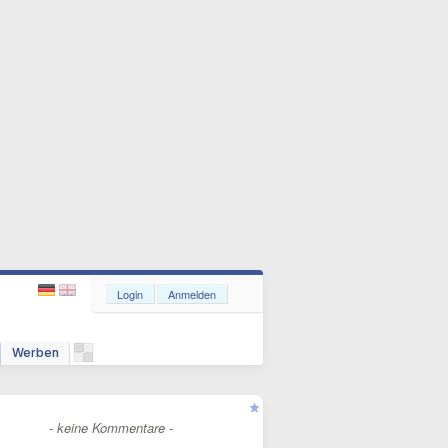
Login
Anmelden
Werben
- keine Kommentare -