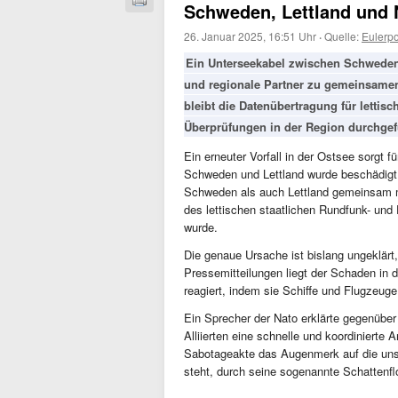
Schweden, Lettland und N
26. Januar 2025, 16:51 Uhr
·
Quelle:
Eulerp
Ein Unterseekabel zwischen Schweden
und regionale Partner zu gemeinsamen 
bleibt die Datenübertragung für lettis
Überprüfungen in der Region durchgef
Ein erneuter Vorfall in der Ostsee sorgt 
Schweden und Lettland wurde beschädigt.
Schweden als auch Lettland gemeinsam mit
des lettischen staatlichen Rundfunk- un
wurde.
Die genaue Ursache ist bislang ungeklärt
Pressemitteilungen liegt der Schaden in 
reagiert, indem sie Schiffe und Flugzeug
Ein Sprecher der Nato erklärte gegenübe
Alliierten eine schnelle und koordinierte 
Sabotageakte das Augenmerk auf die unsi
steht, durch seine sogenannte Schattenfl