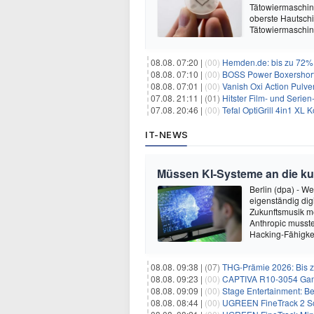
Tätowiermaschine 
oberste Hautschi
Tätowiermaschine
08.08. 07:20 |
(00)
Hemden.de: bis zu 72% 
08.08. 07:10 |
(00)
BOSS Power Boxershorts
08.08. 07:01 |
(00)
Vanish Oxi Action Pulver
07.08. 21:11 |
(01)
Hitster Film- und Serie
07.08. 20:46 |
(00)
Tefal OptiGrill 4in1 XL
IT-NEWS
Müssen KI-Systeme an die k
Berlin (dpa) - W
eigenständig dig
Zukunftsmusik m
Anthropic musste
Hacking-Fähigkei
08.08. 09:38 |
(07)
THG-Prämie 2026: Bis zu
08.08. 09:23 |
(00)
CAPTIVA R10-3054 Gam
08.08. 09:09 |
(00)
Stage Entertainment: Be
08.08. 08:44 |
(00)
UGREEN FineTrack 2 Sch