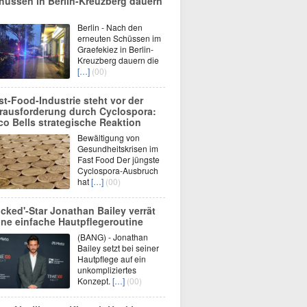
hüssen in Berlin-Kreuzberg dauern
Berlin - Nach den
erneuten Schüssen im
Graefekiez in Berlin-
Kreuzberg dauern die
[…]
(00)
st-Food-Industrie steht vor der
rausforderung durch Cyclospora:
co Bells strategische Reaktion
Bewältigung von
Gesundheitskrisen im
Fast Food Der jüngste
Cyclospora-Ausbruch
hat
[…]
(00)
icked'-Star Jonathan Bailey verrät
ine einfache Hautpflegeroutine
(BANG) - Jonathan
Bailey setzt bei seiner
Hautpflege auf ein
unkompliziertes
Konzept.
[…]
(00)