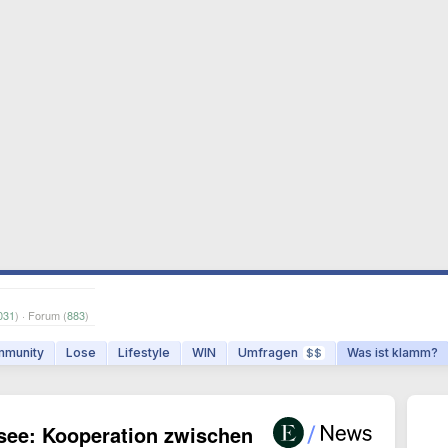
031
) · Forum (
883
)
munity
Lose
Lifestyle
WIN
Umfragen
Was ist klamm?
$$
tsee: Kooperation zwischen