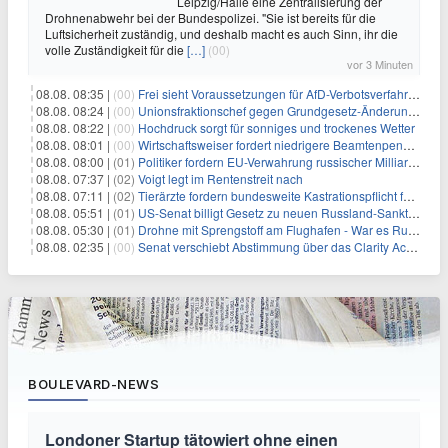
Leipzig/Halle eine Zentralisierung der
Drohnenabwehr bei der Bundespolizei. "Sie ist bereits für die
Luftsicherheit zuständig, und deshalb macht es auch Sinn, ihr die
volle Zuständigkeit für die
[…]
(00)
vor 3 Minuten
08.08. 08:35 |
(00)
Frei sieht Voraussetzungen für AfD-Verbotsverfahren nicht gegeben
08.08. 08:24 |
(00)
Unionsfraktionschef gegen Grundgesetz-Änderung für queere Rechte
08.08. 08:22 |
(00)
Hochdruck sorgt für sonniges und trockenes Wetter
08.08. 08:01 |
(00)
Wirtschaftsweiser fordert niedrigere Beamtenpensionen
08.08. 08:00 |
(01)
Politiker fordern EU-Verwahrung russischer Milliarden
08.08. 07:37 |
(02)
Voigt legt im Rentenstreit nach
08.08. 07:11 |
(02)
Tierärzte fordern bundesweite Kastrationspflicht für Katzen
08.08. 05:51 |
(01)
US-Senat billigt Gesetz zu neuen Russland-Sanktionen
08.08. 05:30 |
(01)
Drohne mit Sprengstoff am Flughafen - War es Russland?
08.08. 02:35 |
(00)
Senat verschiebt Abstimmung über das Clarity Act: Auswirkungen auf Unternehmen und das Vertrauen der Investoren
BOULEVARD-NEWS
Londoner Startup tätowiert ohne einen