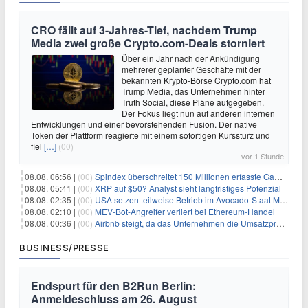
CRO fällt auf 3-Jahres-Tief, nachdem Trump
Media zwei große Crypto.com-Deals storniert
Über ein Jahr nach der Ankündigung
mehrerer geplanter Geschäfte mit der
bekannten Krypto-Börse Crypto.com hat
Trump Media, das Unternehmen hinter
Truth Social, diese Pläne aufgegeben.
Der Fokus liegt nun auf anderen internen
Entwicklungen und einer bevorstehenden Fusion. Der native
Token der Plattform reagierte mit einem sofortigen Kurssturz und
fiel
[…]
(00)
vor 1 Stunde
08.08. 06:56 |
(00)
Spindex überschreitet 150 Millionen erfasste Gaming-Ereignisse in Echtzeit-Datenpipeline
08.08. 05:41 |
(00)
XRP auf $50? Analyst sieht langfristiges Potenzial
08.08. 02:35 |
(00)
USA setzen teilweise Betrieb im Avocado-Staat Michoacán in Mexiko wieder in Gang
08.08. 02:10 |
(00)
MEV-Bot-Angreifer verliert bei Ethereum-Handel
08.08. 00:36 |
(00)
Airbnb steigt, da das Unternehmen die Umsatzprognose anhebt und starkes Wachstum signalisiert
BUSINESS/PRESSE
Endspurt für den B2Run Berlin:
Anmeldeschluss am 26. August