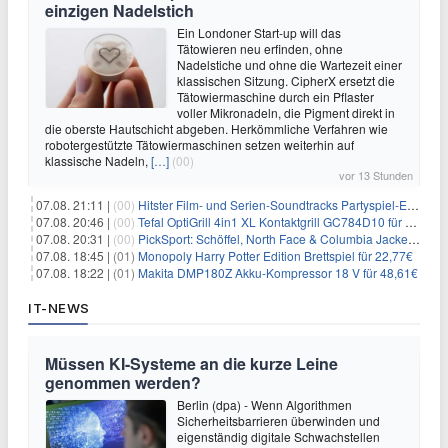
einzigen Nadelstich
Ein Londoner Start-up will das
Tätowieren neu erfinden, ohne
Nadelstiche und ohne die Wartezeit einer
klassischen Sitzung. CipherX ersetzt die
Tätowiermaschine durch ein Pflaster
voller Mikronadeln, die Pigment direkt in
die oberste Hautschicht abgeben. Herkömmliche Verfahren wie
robotergestützte Tätowiermaschinen setzen weiterhin auf
klassische Nadeln,
[…]
(00)
vor 13 Stunden
07.08. 21:11 |
(00)
Hitster Film- und Serien-Soundtracks Partyspiel-Erweiterung für 6,99€
07.08. 20:46 |
(00)
Tefal OptiGrill 4in1 XL Kontaktgrill GC784D10 für 239,99€
07.08. 20:31 |
(00)
PickSport: Schöffel, North Face & Columbia Jacken ab 39,60€
07.08. 18:45 |
(01)
Monopoly Harry Potter Edition Brettspiel für 22,77€
07.08. 18:22 |
(01)
Makita DMP180Z Akku-Kompressor 18 V für 48,61€
IT-NEWS
Müssen KI-Systeme an die kurze Leine
genommen werden?
Berlin (dpa) - Wenn Algorithmen
Sicherheitsbarrieren überwinden und
eigenständig digitale Schwachstellen