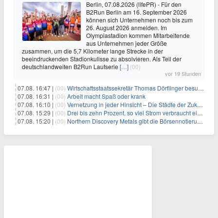
Berlin, 07.08.2026 (lifePR) - Für den
B2Run Berlin am 16. September 2026
können sich Unternehmen noch bis zum
26. August 2026 anmelden. Im
Olympiastadion kommen Mitarbeitende
aus Unternehmen jeder Größe
zusammen, um die 5,7 Kilometer lange Strecke in der
beeindruckenden Stadionkulisse zu absolvieren. Als Teil der
deutschlandweiten B2Run Laufserie
[…]
(00)
vor 19 Stunden
07.08. 16:47 |
(00)
Wirtschaftsstaatssekretär Thomas Dörflinger besucht Handwerksbetrieb im Kammerbezirk Freiburg
07.08. 16:31 |
(00)
Arbeit macht Spaß oder krank
07.08. 16:10 |
(00)
Vernetzung in jeder Hinsicht – Die Städte der Zukunft sind grün-blau
07.08. 15:29 |
(00)
Drei bis zehn Prozent, so viel Strom verbraucht ein Aufzug im Gebäude
07.08. 15:20 |
(00)
Northern Discovery Metals gibt die Börsennotierung an der Frankfurter Wertpapierbörse bekannt