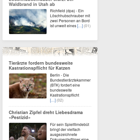
Waldbrand in Utah ab
Richfield (dpa) - Ein
Löschhubschrauber mit
zwei Personen an Bord
ist unweit eines
[…]
(01)
Tierärzte fordern bundesweite
Kastrationspflicht für Katzen
Berlin - Die
Bundestierärztekammer
(BTK) fordert eine
bundesweite
Kastrationspflicht
[…]
(02)
Christian Zipfel dreht Liebesdrama
«Pestizid»
Für sein Spielfilmdebüt
bringt der vielfach
ausgezeichnete
Dokumentarfilmer eine