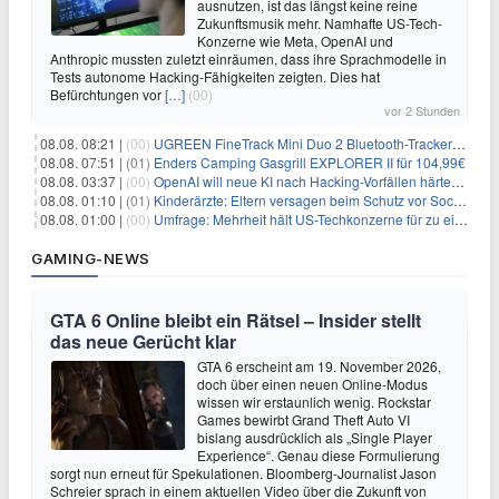
ausnutzen, ist das längst keine reine
Zukunftsmusik mehr. Namhafte US-Tech-
Konzerne wie Meta, OpenAI und
Anthropic mussten zuletzt einräumen, dass ihre Sprachmodelle in
Tests autonome Hacking-Fähigkeiten zeigten. Dies hat
Befürchtungen vor
[…]
(00)
vor 2 Stunden
08.08. 08:21 |
(00)
UGREEN FineTrack Mini Duo 2 Bluetooth-Tracker 4er-Pack für 28,99€
08.08. 07:51 |
(01)
Enders Camping Gasgrill EXPLORER II für 104,99€
08.08. 03:37 |
(00)
OpenAI will neue KI nach Hacking-Vorfällen härter überwachen
08.08. 01:10 |
(01)
Kinderärzte: Eltern versagen beim Schutz vor Social Media
08.08. 01:00 |
(00)
Umfrage: Mehrheit hält US-Techkonzerne für zu einflussreich
GAMING-NEWS
GTA 6 Online bleibt ein Rätsel – Insider stellt
das neue Gerücht klar
GTA 6 erscheint am 19. November 2026,
doch über einen neuen Online-Modus
wissen wir erstaunlich wenig. Rockstar
Games bewirbt Grand Theft Auto VI
bislang ausdrücklich als „Single Player
Experience“. Genau diese Formulierung
sorgt nun erneut für Spekulationen. Bloomberg-Journalist Jason
Schreier sprach in einem aktuellen Video über die Zukunft von