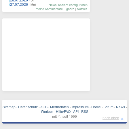
(Di)
27.07.2026
(Mo)
News-Ansicht konfigurieren
meine Kommentare
|
Ignore
|
Notifies
Sitemap
·
Datenschutz
·
AGB
·
Mediadaten
·
Impressum
·
Home
·
Forum
·
News
·
Werben
·
Hilfe/FAQ
·
API
·
RSS
♡
mit
seit 1999
▲
nach oben