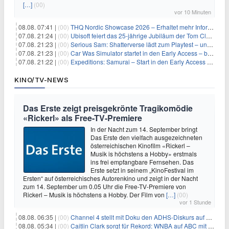
[…]
(00)
vor 10 Minuten
08.08. 07:41 |
(00)
THQ Nordic Showcase 2026 – Erhaltet mehr Informationen
07.08. 21:24 |
(00)
Ubisoft feiert das 25-jährige Jubiläum der Tom Clancy’s Ghost Recon-Reihe
07.08. 21:23 |
(00)
Serious Sam: Shatterverse lädt zum Playtest – und erscheint schon bald!
07.08. 21:23 |
(00)
Car Was Simulator startet in den Early Access – bald gehts los!
07.08. 21:22 |
(00)
Expeditions: Samurai – Start in den Early Access ab heute im feudalen Japan
KINO/TV-NEWS
Das Erste zeigt preisgekrönte Tragikomödie
«Rickerl» als Free-TV-Premiere
In der Nacht zum 14. September bringt
Das Erste den vielfach ausgezeichneten
österreichischen Kinofilm «Rickerl –
Musik is höchstens a Hobby» erstmals
ins frei empfangbare Fernsehen. Das
Erste setzt in seinem „KinoFestival im
Ersten“ auf österreichisches Autorenkino und zeigt in der Nacht
zum 14. September um 0.05 Uhr die Free-TV-Premiere von
Rickerl – Musik is höchstens a Hobby. Der Film von
[…]
(00)
vor 1 Stunde
08.08. 06:35 |
(00)
Channel 4 stellt mit Doku den ADHS-Diskurs auf den Prüfstand
08.08. 05:34 |
(00)
Caitlin Clark sorgt für Rekord: WNBA auf ABC mit 2,5 Millionen Zuschauern