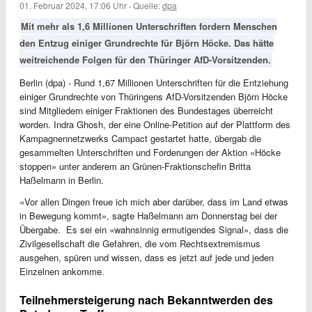
01. Februar 2024, 17:06 Uhr
·
Quelle:
dpa
Mit mehr als 1,6 Millionen Unterschriften fordern Menschen
den Entzug einiger Grundrechte für Björn Höcke. Das hätte
weitreichende Folgen für den Thüringer AfD-Vorsitzenden.
Berlin (dpa) - Rund 1,67 Millionen Unterschriften für die Entziehung
einiger Grundrechte von Thüringens AfD-Vorsitzenden Björn Höcke
sind Mitgliedern einiger Fraktionen des Bundestages überreicht
worden. Indra Ghosh, der eine Online-Petition auf der Plattform des
Kampagnennetzwerks Campact gestartet hatte, übergab die
gesammelten Unterschriften und Forderungen der Aktion «Höcke
stoppen» unter anderem an Grünen-Fraktionschefin Britta
Haßelmann in Berlin.
«Vor allen Dingen freue ich mich aber darüber, dass im Land etwas
in Bewegung kommt», sagte Haßelmann am Donnerstag bei der
Übergabe. Es sei ein «wahnsinnig ermutigendes Signal», dass die
Zivilgesellschaft die Gefahren, die vom Rechtsextremismus
ausgehen, spüren und wissen, dass es jetzt auf jede und jeden
Einzelnen ankomme.
Teilnehmersteigerung nach Bekanntwerden des