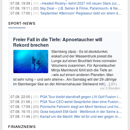
07.08. 19:39 |
(00)
«Heated Rivalry» kehrt 2027 mit neuen Stars zurück
07.08. 19:11 |
(02)
Sky Deal – z.B. Serien & Filme, Paramount+ & Netflix für 19,99€/Monat
07.08. 17:00 |
(00)
'September Afternoon'-Regisseur liebt vor allem die 'Banalität' in seinen Filmen
SPORT-NEWS
Freier Fall in die Tiefe: Apnoetaucher will
Rekord brechen
Starnberg (dpa) - Es ist stockdunkel,
eiskalt und der Wasserdruck presst die
Lunge auf einen Bruchteil ihres normalen
Volumens zusammen. Für Apnoetaucher
Minja Marinković fühlt sich die Tiefe an
«wie auf einem anderen Planeten. Man
ist sehr ruhig – und sehr alleine». Am Samstag will der 29-Jährige
im Starnberger See an der Allmannshauser Steilwand mit
[…]
(01)
vor 3 Stunden
07.08. 22:05 |
(00)
PGA Tour bleibt standhaft gegen LIV Golf Fusion in einem sich wandelnden Sportumfeld
07.08. 21:06 |
(00)
PGA Tour-CEO weist Gespräche über eine Fusion mit LIV Golf zurück und bekräftigt die Wettbewerbslandschaft
07.08. 17:59 |
(03)
Polnische Fahrerin siegt am Mont Ventoux und holt Tour-Gelb
07.08. 16:15 |
(04)
Gose bejubelt EM-Gold - Wellbrock in der Seine ausgebremst
07.08. 11:46 |
(01)
Kampf um die Macht: Wer ist für und wer gegen Infantino?
FINANZNEWS