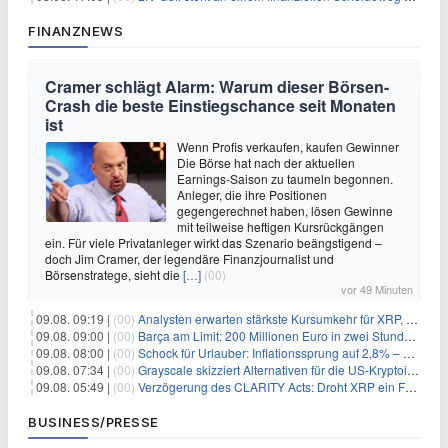
FINANZNEWS
Cramer schlägt Alarm: Warum dieser Börsen-
Crash die beste Einstiegschance seit Monaten
ist
Wenn Profis verkaufen, kaufen Gewinner
Die Börse hat nach der aktuellen
Earnings-Saison zu taumeln begonnen.
Anleger, die ihre Positionen
gegengerechnet haben, lösen Gewinne
mit teilweise heftigen Kursrückgängen
ein. Für viele Privatanleger wirkt das Szenario beängstigend –
doch Jim Cramer, der legendäre Finanzjournalist und
Börsenstratege, sieht die
[…]
(00)
vor 49 Minuten
09.08. 09:19 |
(00)
Analysten erwarten stärkste Kursumkehr für XRP, während Polymarket skeptisch bleibt
09.08. 09:00 |
(00)
Barça am Limit: 200 Millionen Euro in zwei Stunden – warum dieser Schuldentrip hochgefährlich wird
09.08. 08:00 |
(00)
Schock für Urlauber: Inflationssprung auf 2,8% – Diese Preise explodieren jetzt
09.08. 07:34 |
(00)
Grayscale skizziert Alternativen für die US-Kryptoindustrie ohne CLARITY Act
09.08. 05:49 |
(00)
Verzögerung des CLARITY Acts: Droht XRP ein Fall unter die $1-Marke?
BUSINESS/PRESSE