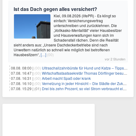
Ist das Dach gegen alles versichert?
Kiel, 09.08.2026 (lifePR) - Es klingt so
einfach: Versicherungsvertrag
unterschreiben und zurücklehnen. Die
„Vollkasko-Mentalität“ vieler Hausbesitzer
und Hausverwaltungen kann sich im
Schadensfall rächen. Denn die Realität
sieht anders aus: „Unsere Dachdeckerbetriebe sind nach
Unwettern natürlich so schnell wie möglich bei betroffenen
Hausbesitzern“,
[…]
(00)
vor 2 Stunden
08.08. 08:00 |
(00)
Ultraschallzahnbürste für Hund und Katze – Tipps zur erfolgreichen Eingewöhnung
07.08. 16:47 |
(00)
Wirtschaftsstaatssekretär Thomas Dörflinger besucht Handwerksbetrieb im Kammerbezirk Freiburg
07.08. 16:31 |
(00)
Arbeit macht Spaß oder krank
07.08. 16:10 |
(00)
Vernetzung in jeder Hinsicht – Die Städte der Zukunft sind grün-blau
07.08. 15:29 |
(01)
Drei bis zehn Prozent, so viel Strom verbraucht ein Aufzug im Gebäude