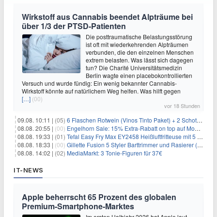
Wirkstoff aus Cannabis beendet Alpträume bei
über 1/3 der PTSD-Patienten
Die posttraumatische Belastungsstörung
ist oft mit wiederkehrenden Alpträumen
verbunden, die den einzelnen Menschen
extrem belasten. Was lässt sich dagegen
tun? Die Charité Universitätsmedizin
Berlin wagte einen placebokontrollierten
Versuch und wurde fündig: Ein wenig bekannter Cannabis-
Wirkstoff könnte auf natürlichem Weg helfen. Was hilft gegen
[…]
(00)
vor 18 Stunden
09.08. 10:11 |
(05)
6 Flaschen Rotwein (Vinos Tinto Paket) + 2 Schott Zwiesel Gläser für 25,99€ inkl. Versand
08.08. 20:55 |
(00)
Engelhorn Sale: 15% Extra-Rabatt on top auf Mode- und Sport-Artikel
08.08. 19:33 |
(01)
Tefal Easy Fry Max EY2458 Heißluftfritteuse mit 5 Litern für 64,99€
08.08. 18:33 |
(00)
Gillette Fusion 5 Styler Barttrimmer und Rasierer (All in One) für 16€
08.08. 14:02 |
(02)
MediaMarkt: 3 Tonie-Figuren für 37€
IT-NEWS
Apple beherrscht 65 Prozent des globalen
Premium-Smartphone-Marktes
Im ersten Halbjahr 2026 hat Apple laut