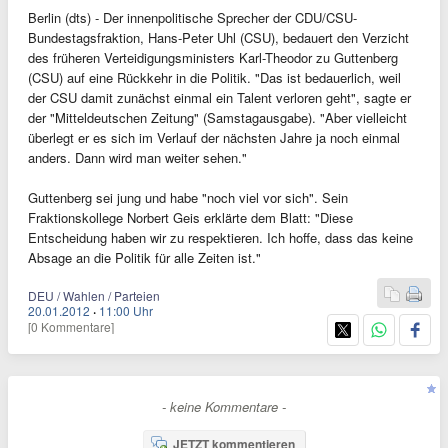
Berlin (dts) - Der innenpolitische Sprecher der CDU/CSU-
Bundestagsfraktion, Hans-Peter Uhl (CSU), bedauert den Verzicht
des früheren Verteidigungsministers Karl-Theodor zu Guttenberg
(CSU) auf eine Rückkehr in die Politik. "Das ist bedauerlich, weil
der CSU damit zunächst einmal ein Talent verloren geht", sagte er
der "Mitteldeutschen Zeitung" (Samstagausgabe). "Aber vielleicht
überlegt er es sich im Verlauf der nächsten Jahre ja noch einmal
anders. Dann wird man weiter sehen."
Guttenberg sei jung und habe "noch viel vor sich". Sein
Fraktionskollege Norbert Geis erklärte dem Blatt: "Diese
Entscheidung haben wir zu respektieren. Ich hoffe, dass das keine
Absage an die Politik für alle Zeiten ist."
DEU / Wahlen / Parteien
20.01.2012
·
11:00 Uhr
[0 Kommentare]
- keine Kommentare -
JETZT kommentieren