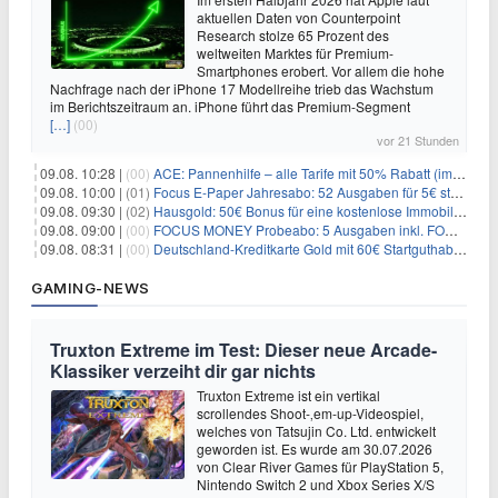
aktuellen Daten von Counterpoint
Research stolze 65 Prozent des
weltweiten Marktes für Premium-
Smartphones erobert. Vor allem die hohe
Nachfrage nach der iPhone 17 Modellreihe trieb das Wachstum
im Berichtszeitraum an. iPhone führt das Premium-Segment
[…]
(00)
vor 21 Stunden
09.08. 10:28 |
(00)
ACE: Pannenhilfe – alle Tarife mit 50% Rabatt (im ersten Jahr)
09.08. 10:00 |
(01)
Focus E-Paper Jahresabo: 52 Ausgaben für 5€ statt 207,48€ – per Formular kündbar!
09.08. 09:30 |
(02)
Hausgold: 50€ Bonus für eine kostenlose Immobilienbewertung
09.08. 09:00 |
(00)
FOCUS MONEY Probeabo: 5 Ausgaben inkl. FOCUS+ Zugang für 5€
09.08. 08:31 |
(00)
Deutschland-Kreditkarte Gold mit 60€ Startguthaben (45€ Gewinn)
GAMING-NEWS
Truxton Extreme im Test: Dieser neue Arcade-
Klassiker verzeiht dir gar nichts
Truxton Extreme ist ein vertikal
scrollendes Shoot-‚em-up-Videospiel,
welches von Tatsujin Co. Ltd. entwickelt
geworden ist. Es wurde am 30.07.2026
von Clear River Games für PlayStation 5,
Nintendo Switch 2 und Xbox Series X/S