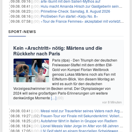
09.08. 09:16 |
(00)
arte räumt mit dem Salieri-Mythos auf
09.08. 08:41 |
(00)
Hulu macht Amanda Hirsch zur Gastgeberin seines Reality-Podcasts
09.08. 08:23 |
(00)
Primetime-Check: Samstag, 8. August 2026
09.08. 08:16 |
(00)
ProSieben Fun startet «Kaiju No. 8»
09.08. 07:58 |
(00)
«Tour de France Femmes» akzeptabel mit vorletzter Etappe
SPORT-NEWS
Kein «Arschtritt» nötig: Märtens und die
Rückkehr nach Paris
Paris (dpa) - Den Triumph der deutschen
Freiwasser-Staffel mit dem dritten EM-
Gold von Kumpel Florian Wellbrock
genoss Lukas Märtens noch als Fan mit
Eiffelturm-Blick. Von diesem Montag an
wird es auch für den deutschen
Vorzeigeschwimmer im Becken ernst. Der Olympiasieger von
2024 will seine großartigen Paris-Erinnerungen um weitere
denkwürdige Momente
[…]
(00)
vor 8 Minuten
09.08. 03:41 |
(00)
Messi reist zur Trauerfeier seines Vaters nach Argentinien
08.08. 19:27 |
(02)
Frauen-Tour vor Finale mit Sekundenkrimi: Vollering in Gelb
08.08. 18:25 |
(01)
Autofahrer fährt in Italien in Gruppe von Radlern
08.08. 18:24 |
(00)
Lionel Messis Vater Jorge im Alter von 68 Jahren gestorben
08.08. 17:05 |
(00)
LIV Golf steht an einem finanziellen Scheideweg auf der Suche nach neuen Investitionen