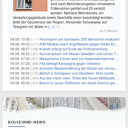
sind nach Behördenangaben mindestens
3 Menschen getötet und 25 verletzt
worden. Mehrere Wohnblocks, ein
Verwaltungsgebäude sowie Geschäfte seien beschädigt worden,
teilte der Gouverneur der Region, Alexander Schuwajew, auf
Telegram mit. Bilder in
[…]
(00)
vor 5 Minuten
09.08. 10:39 |
(00)
Feueralarm am Gardasee: 250 Menschen evakuiert
09.08. 09:32 |
(11)
ISW: Moskau plant Angriffswelle gegen Kiews Energieinfrastruktur
09.08. 08:27 |
(06)
Kubicki drängt auf Ende der Frühverrentung
09.08. 08:22 |
(01)
Sonnenschein mit lokalen Gewittern und hohen Temperaturen
09.08. 07:30 |
(01)
Wasserarme Donau wird zur Asservatenkammer der Geschichte
09.08. 07:26 |
(04)
Fifa beklagt Kampagne gegen Infantino
09.08. 06:20 |
(04)
Schnelle Wiedereröffnung der Straße von Hormus ungewiss
09.08. 06:00 |
(15)
Barfuß in Schlappen und Sandalen: Sind nackte Füße eklig?
09.08. 05:55 |
(04)
Aus drei mach viele: Türkei will neuen Militärpakt erweitern
09.08. 05:05 |
(01)
Brand im Jazan-Raffinerie von Saudi Aramco gelöscht: Auswirkungen auf die Energiemärkte
BOULEVARD-NEWS