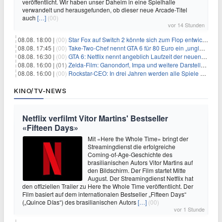
veröffentlicht. Wir haben unser Daheim in eine Spielhalle
verwandelt und herausgefunden, ob dieser neue Arcade-Titel
auch
[…]
(00)
vor 14 Stunden
08.08. 18:00 |
(00)
Star Fox auf Switch 2 könnte sich zum Flop entwickeln
08.08. 17:45 |
(00)
Take-Two-Chef nennt GTA 6 für 80 Euro ein „unglaubliches Schnäppchen“
08.08. 16:30 |
(00)
GTA 6: Netflix nennt angeblich Laufzeit der neuen Gameplay-Präsentation
08.08. 16:00 |
(01)
Zelda-Film: Ganondorf, Impa und weitere Darsteller sollen feststehen
08.08. 16:00 |
(00)
Rockstar-CEO: In drei Jahren werden alle Spiele gestreamt
KINO/TV-NEWS
Netflix verfilmt Vitor Martins' Bestseller
«Fifteen Days»
Mit «Here the Whole Time» bringt der
Streamingdienst die erfolgreiche
Coming-of-Age-Geschichte des
brasilianischen Autors Vitor Martins auf
den Bildschirm. Der Film startet Mitte
August. Der Streamingdienst Netflix hat
den offiziellen Trailer zu Here the Whole Time veröffentlicht. Der
Film basiert auf dem internationalen Bestseller „Fifteen Days“
(„Quince Días“) des brasilianischen Autors
[…]
(00)
vor 1 Stunde