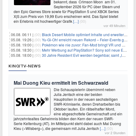
bekannt, dass Crimson Moon am 01.
September 2026 für PC über Steam und
den Epic Games Store sowie für PlayStation 5 und XBOX Series
X|S zum Preis von 19,99 Euro erscheinen wird. Das Spiel bietet
ein Erlebnis mit hochwertiger Grafik
[…]
(00)
vor 49 Minuten
06.08. 06:11 |
(00)
Black Desert Mobile optimiert Inhalte und erweitert Treasure Access
05.08. 19:26 |
(00)
Yu‑Gi‑Oh! erreicht neuen Rekord – Feier‑Events gestartet
05.08. 19:00 |
(00)
Pokémon wie nie zuvor: Fan-Mod bringt VR und Ego-Perspektive nach Kanto
05.08. 18:30 |
(00)
Mehr Werbung auf PlayStation? Sony soll neue Einnahmequellen prüfen
05.08. 18:00 |
(00)
30 Jahre Resident Evil werden begehbar, samt „lebensgroßem Leon“
KINO/TV-NEWS
Mai Duong Kieu ermittelt im Schwarzwald
Die Schauspielerin übernimmt neben
Julia Jentsch eine der beiden
Hauptrollen in der neuen sechsteiligen
SWR-Krimiserie, deren Dreharbeiten bis
Oktober laufen. Ein rätselhafter Mord,
eine abgeschottete Gemeinschaft und ein
jahrzehntealtes Geheimnis bilden den Kern der neuen SWR-
Serie Keltenburg (AT). Im Mittelpunkt steht dabei auch Mai Duong
Kieu («Wilsberg»), die gemeinsam mit Julia Jentsch
[…]
(00)
vor 2 Stunden