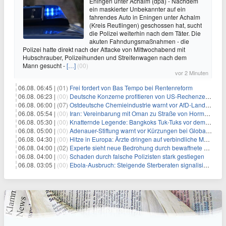
Eningen unter Achalm (dpa) - Nachdem
ein maskierter Unbekannter auf ein
fahrendes Auto in Eningen unter Achalm
(Kreis Reutlingen) geschossen hat, sucht
die Polizei weiterhin nach dem Täter. Die
akuten Fahndungsmaßnahmen - die
Polizei hatte direkt nach der Attacke von Mittwochabend mit
Hubschrauber, Polizeihunden und Streifenwagen nach dem
Mann gesucht -
[…]
(00)
vor 2 Minuten
06.08. 06:45 |
(01)
Frei fordert von Bas Tempo bei Rentenreform
06.08. 06:23 |
(00)
Deutsche Konzerne profitieren von US-Rechenzentrums-Boom
06.08. 06:00 |
(07)
Ostdeutsche Chemieindustrie warnt vor AfD-Landesregierung
06.08. 05:54 |
(00)
Iran: Vereinbarung mit Oman zu Straße von Hormus fast fertig
06.08. 05:30 |
(00)
Knatternde Legende: Bangkoks Tuk-Tuks vor dem Aus?
06.08. 05:00 |
(00)
Adenauer-Stiftung warnt vor Kürzungen bei Globaler Gesundheit
06.08. 04:30 |
(00)
Hitze in Europa: Ärzte dringen auf verbindliche Maßnahmen
06.08. 04:00 |
(02)
Experte sieht neue Bedrohung durch bewaffnete Drohnen
06.08. 04:00 |
(00)
Schaden durch falsche Polizisten stark gestiegen
06.08. 03:05 |
(00)
Ebola-Ausbruch: Steigende Sterberaten signalisieren dringenden Bedarf an verbesserter Gesundheitsinfrastruktur