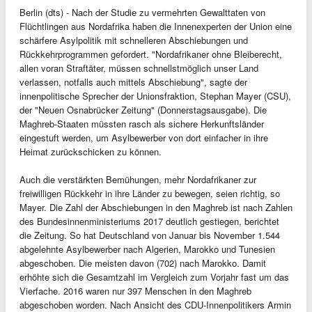
Berlin (dts) - Nach der Studie zu vermehrten Gewalttaten von
Flüchtlingen aus Nordafrika haben die Innenexperten der Union eine
schärfere Asylpolitik mit schnelleren Abschiebungen und
Rückkehrprogrammen gefordert. "Nordafrikaner ohne Bleiberecht,
allen voran Straftäter, müssen schnellstmöglich unser Land
verlassen, notfalls auch mittels Abschiebung", sagte der
innenpolitische Sprecher der Unionsfraktion, Stephan Mayer (CSU),
der "Neuen Osnabrücker Zeitung" (Donnerstagsausgabe). Die
Maghreb-Staaten müssten rasch als sichere Herkunftsländer
eingestuft werden, um Asylbewerber von dort einfacher in ihre
Heimat zurückschicken zu können.
Auch die verstärkten Bemühungen, mehr Nordafrikaner zur
freiwilligen Rückkehr in ihre Länder zu bewegen, seien richtig, so
Mayer. Die Zahl der Abschiebungen in den Maghreb ist nach Zahlen
des Bundesinnenministeriums 2017 deutlich gestiegen, berichtet
die Zeitung. So hat Deutschland von Januar bis November 1.544
abgelehnte Asylbewerber nach Algerien, Marokko und Tunesien
abgeschoben. Die meisten davon (702) nach Marokko. Damit
erhöhte sich die Gesamtzahl im Vergleich zum Vorjahr fast um das
Vierfache. 2016 waren nur 397 Menschen in den Maghreb
abgeschoben worden. Nach Ansicht des CDU-Innenpolitikers Armin