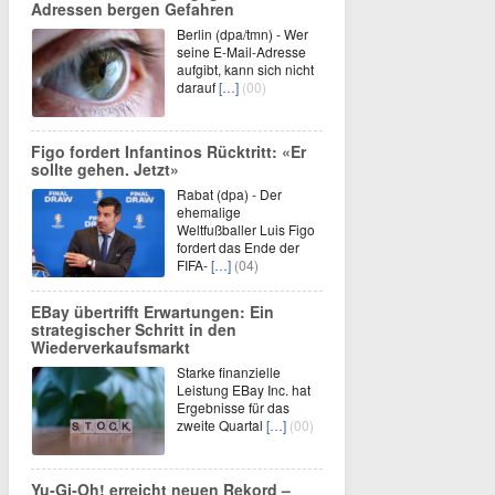
Adressen bergen Gefahren
Berlin (dpa/tmn) - Wer
seine E-Mail-Adresse
aufgibt, kann sich nicht
darauf
[…]
(00)
Figo fordert Infantinos Rücktritt: «Er
sollte gehen. Jetzt»
Rabat (dpa) - Der
ehemalige
Weltfußballer Luis Figo
fordert das Ende der
FIFA-
[…]
(04)
EBay übertrifft Erwartungen: Ein
strategischer Schritt in den
Wiederverkaufsmarkt
Starke finanzielle
Leistung EBay Inc. hat
Ergebnisse für das
zweite Quartal
[…]
(00)
Yu‑Gi‑Oh! erreicht neuen Rekord –