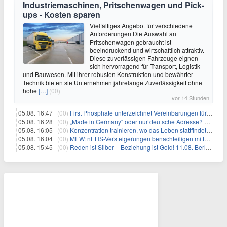
Industriemaschinen, Pritschenwagen und Pick-
ups - Kosten sparen
Vielfältiges Angebot für verschiedene
Anforderungen Die Auswahl an
Pritschenwagen gebraucht ist
beeindruckend und wirtschaftlich attraktiv.
Diese zuverlässigen Fahrzeuge eignen
sich hervorragend für Transport, Logistik
und Bauwesen. Mit ihrer robusten Konstruktion und bewährter
Technik bieten sie Unternehmen jahrelange Zuverlässigkeit ohne
hohe
[…]
(00)
vor 14 Stunden
05.08. 16:47 |
(00)
First Phosphate unterzeichnet Vereinbarungen für nicht zu refundierende Zuwendungen in Höhe von 4,84 Mio. $ von der kanadischen Regierung für Straßeninfrastruktur und Stromübertragungsleitungen
05.08. 16:28 |
(00)
„Made in Germany“ oder nur deutsche Adresse? So erkennen Sie, wo Ihre Leiterplatten wirklich gefertigt werden
05.08. 16:05 |
(00)
Konzentration trainieren, wo das Leben stattfindet: Mobile EEG-Technologie bringt Neurofeedback in den Alltag
05.08. 16:04 |
(00)
MEW: nEHS-Versteigerungen benachteiligen mittelständische Unternehmen
05.08. 15:45 |
(00)
Reden ist Silber – Beziehung ist Gold! 11.08. Berlin – 18:30 Uhr