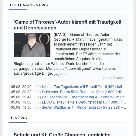
BOULEVARD-NEWS
'Game of Thrones'-Autor kämpft mit Traurigkeit
und Depressionen
(BANG) - 'Game of Thrones'-Autor
George R. R. Martin hat eingeräumt, dass
er nach einem "stressigen Jahr" mit
Traurigkeit und Depressionen zu
kämpfen hat. Der 77-Jährige machte die
persönlichen Angaben in einem
Blogbeitrag auf seiner Website. Darin beschreibt er die
vergangenen zwölf Monate als "überwältigend". Zwar habe es
auch "großartige Dinge,
[…]
(00)
vor 14 Stunden
05.08. 20:40 |
(00)
Kölner Zoo Tageskarte mit Rabatt für 18,49€ statt 29,50€ – einlösbar bis Dezember
05.08. 20:33 |
(00)
Schiesser: Bis zu 50% Rabatt im Sale (~600 Artikel zur Auswahl)
05.08. 19:47 |
(01)
Bali Therme inkl. Übernachtung & Frühstück im Premium Hotel (Bad Oeynhausen) ab 89€ p.P.
05.08. 19:30 |
(00)
LEGO Disney Ferkels Geburtstagsspaß (43305) für 29,10€
05.08. 18:30 |
(00)
deuter Waldfuchs 14 Kinderrucksack für 29,99€ – Amber-maple
IT-NEWS
Schule und KI: Große Chancen, ungleiche