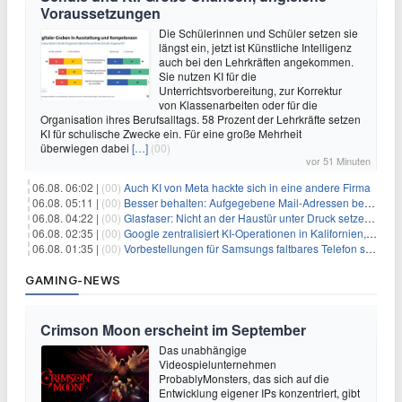
Voraussetzungen
Die Schülerinnen und Schüler setzen sie
längst ein, jetzt ist Künstliche Intelligenz
auch bei den Lehrkräften angekommen.
Sie nutzen KI für die
Unterrichtsvorbereitung, zur Korrektur
von Klassenarbeiten oder für die
Organisation ihres Berufsalltags. 58 Prozent der Lehrkräfte setzen
KI für schulische Zwecke ein. Für eine große Mehrheit
überwiegen dabei
[…]
(00)
vor 51 Minuten
06.08. 06:02 |
(00)
Auch KI von Meta hackte sich in eine andere Firma
06.08. 05:11 |
(00)
Besser behalten: Aufgegebene Mail-Adressen bergen Gefahren
06.08. 04:22 |
(00)
Glasfaser: Nicht an der Haustür unter Druck setzen lassen
06.08. 02:35 |
(00)
Google zentralisiert KI-Operationen in Kalifornien, um Rivale Anthropic und OpenAI zu überholen
06.08. 01:35 |
(00)
Vorbestellungen für Samsungs faltbares Telefon steigen um 30 % in einem wettbewerbsintensiven Markt
GAMING-NEWS
Crimson Moon erscheint im September
Das unabhängige
Videospielunternehmen
ProbablyMonsters, das sich auf die
Entwicklung eigener IPs konzentriert, gibt