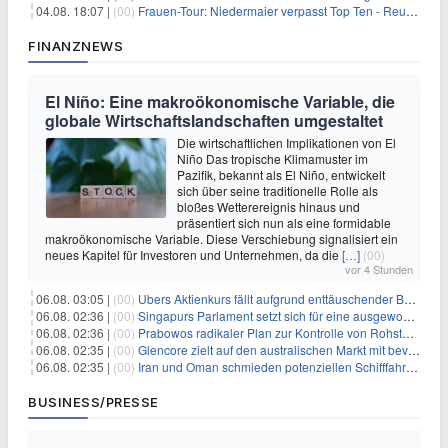
04.08. 18:07 |
(00)
Frauen-Tour: Niedermaier verpasst Top Ten - Reusser siegt
FINANZNEWS
El Niño: Eine makroökonomische Variable, die
globale Wirtschaftslandschaften umgestaltet
Die wirtschaftlichen Implikationen von El
Niño Das tropische Klimamuster im
Pazifik, bekannt als El Niño, entwickelt
sich über seine traditionelle Rolle als
bloßes Wetterereignis hinaus und
präsentiert sich nun als eine formidable
makroökonomische Variable. Diese Verschiebung signalisiert ein
neues Kapitel für Investoren und Unternehmen, da die
[…]
(00)
vor 4 Stunden
06.08. 03:05 |
(00)
Ubers Aktienkurs fällt aufgrund enttäuschender Buchungsprognose
06.08. 02:36 |
(00)
Singapurs Parlament setzt sich für eine ausgewogene wirtschaftliche Zukunft ein
06.08. 02:36 |
(00)
Prabowos radikaler Plan zur Kontrolle von Rohstoffexporten steht vor konkurrierenden Visionen
06.08. 02:35 |
(00)
Glencore zielt auf den australischen Markt mit bevorstehendem Sekundärlisting
06.08. 02:35 |
(00)
Iran und Oman schmieden potenziellen Schifffahrtsvertrag im Hormuskanal
BUSINESS/PRESSE