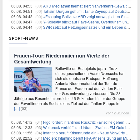
06.08. 04:55 |
(00)
ARD Mediathek thematisiert Nahverkehrs-Gewalt und Soldatinnen
06.08. 04:51 |
(00)
Tahsim Durgun geht mit Tante Zeynep auf Deutschlandreise
06.08. 04:48 |
(00)
«Escaping Bolivia»: ARD zeigt norwegischen Streaminghit
06.08. 04:47 |
(00)
Y-Kollektiv blickt auf Rave-Szene, Overtourism und Pokémon-Kult
06.08. 04:44 |
(00)
SWR setzt auf Rettungseinsätze und ein Leben ohne Smartphone
SPORT-NEWS
Frauen-Tour: Niedermaier nun Vierte der
Gesamtwertung
Belleville-en-Beaujolais (dpa) - Trotz
eines gescheiterten Ausreißversuchs hat
sich die deutsche Radsport-Hoffnung
Antonia Niedermaier bei der Tour de
France der Frauen auf den vierten Platz
der Gesamtwertung verbessert. Die 23-
Jährige aus Rosenheim erreichte 45 Sekunden hinter der Gruppe
der Favoritinnen als Sechste das Ziel auf der fünften Etappe in
[…]
(03)
vor 12 Stunden
05.08. 14:12 |
(04)
Figo fordert Infantinos Rücktritt: «Er sollte gehen. Jetzt»
05.08. 12:33 |
(03)
Wellbrock verblüfft und träumt: Zweites EM-Gold in Paris
05.08. 11:56 |
(04)
Infantino beruft Krisenrunde ein - Neue Vorwürfe gegen FIFA
04.08. 22:52 |
(04)
Medien: Infantino beruft FIFA-Krisensitzung am Mittwoch ein