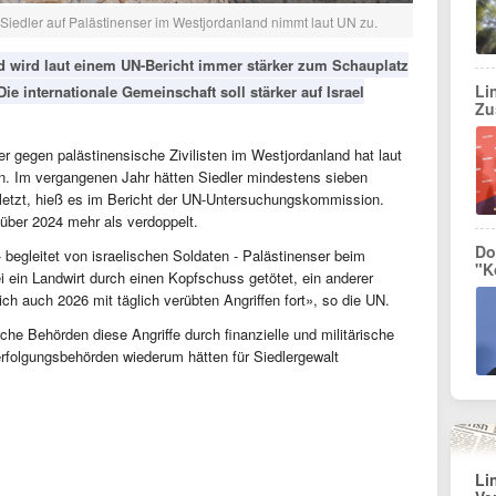
 Siedler auf Palästinenser im Westjordanland nimmt laut UN zu.
nd wird laut einem UN-Bericht immer stärker zum Schauplatz
Li
ie internationale Gemeinschaft soll stärker auf Israel
Zu
ler gegen palästinensische Zivilisten im Westjordanland hat laut
 Im vergangenen Jahr hätten Siedler mindestens sieben
rletzt, hieß es im Bericht der UN-Untersuchungskommission.
über 2024 mehr als verdoppelt.
Do
- begleitet von israelischen Soldaten - Palästinenser beim
"K
ei ein Landwirt durch einen Kopfschuss getötet, ein anderer
ch auch 2026 mit täglich verübten Angriffen fort», so die UN.
che Behörden diese Angriffe durch finanzielle und militärische
verfolgungsbehörden wiederum hätten für Siedlergewalt
Li