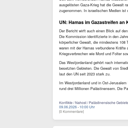
ausgelösten Gaza-Krieg hat die Gewalt ra
zugenommen. In israelischen Medien ist 
UN: Hamas im Gazastreifen an K
Der Bericht wirft auch einen Blick auf de
Die Kommission identifizierte in den Jah
körperlicher Gewalt, die mindestens 108 T
waren mit der Hamas verbundene Kräfte an 
Kriegsverbrechen wie Mord und Folter s
Das Westjordanland gehört nach internati
besetzten Gebieten. Die Gewalt von Siedl
laut den UN seit 2023 stark zu.
Im Westjordanland und in Ost-Jerusalem l
rund drei Millionen Palästinensern. Die P
Konflikte / Nahost / Palästinensische Gebiete
09.06.2026
·
10:00 Uhr
[0 Kommentare]