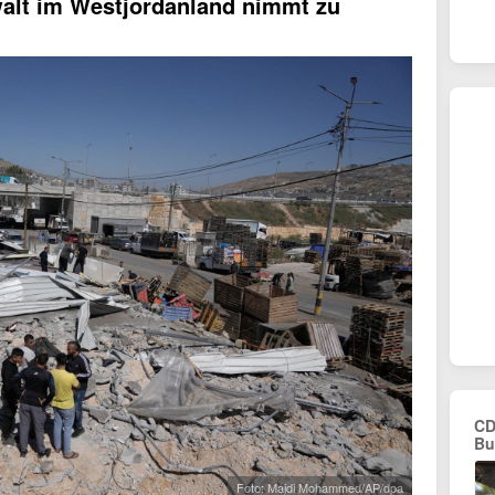
walt im Westjordanland nimmt zu
CD
Bu
Foto: Majdi Mohammed/AP/dpa