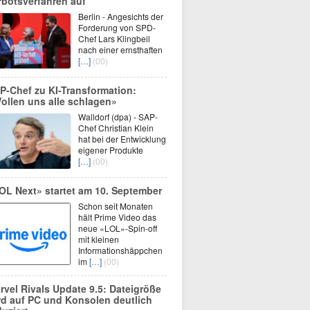
rbotsverfahren auf
Berlin - Angesichts der
Forderung von SPD-
Chef Lars Klingbeil
nach einer ernsthaften
[…]
(00)
P-Chef zu KI-Transformation:
ollen uns alle schlagen»
Walldorf (dpa) - SAP-
Chef Christian Klein
hat bei der Entwicklung
eigener Produkte
[…]
(00)
OL Next» startet am 10. September
Schon seit Monaten
hält Prime Video das
neue «LOL»-Spin-off
mit kleinen
Informationshäppchen
im
[…]
(00)
rvel Rivals Update 9.5: Dateigröße
rd auf PC und Konsolen deutlich