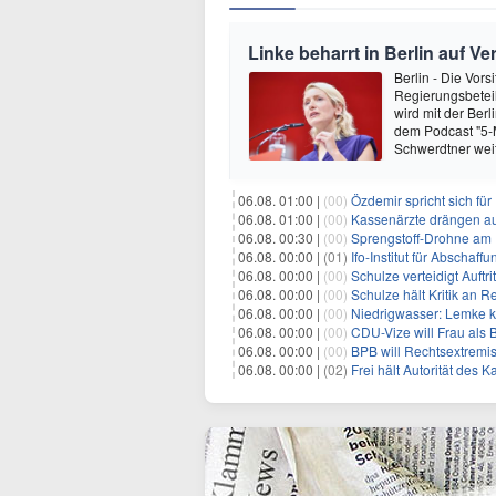
Linke beharrt in Berlin auf V
Berlin - Die Vors
Regierungsbeteil
wird mit der Berl
dem Podcast "5-Mi
Schwerdtner wei
06.08. 01:00 |
(00)
Özdemir spricht sich fü
06.08. 01:00 |
(00)
Kassenärzte drängen au
06.08. 00:30 |
(00)
Sprengstoff-Drohne am
06.08. 00:00 |
(01)
Ifo-Institut für Abscha
06.08. 00:00 |
(00)
Schulze verteidigt Auftri
06.08. 00:00 |
(00)
Schulze hält Kritik an R
06.08. 00:00 |
(00)
Niedrigwasser: Lemke kr
06.08. 00:00 |
(00)
CDU-Vize will Frau als
06.08. 00:00 |
(00)
BPB will Rechtsextremi
06.08. 00:00 |
(02)
Frei hält Autorität des K