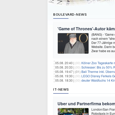
BOULEVARD-NEWS
'Game of Thrones'-Autor kämp
(BANG) - 'Game o
nach einem "stre
Der 77-Jährige m
Website. Darin b
Zwar habe es au
05.08. 20:40 |
(00)
Kölner Zoo Tageskarte m
05.08. 20:33 |
(00)
Schiesser: Bis zu 50% R
05.08. 19:47 |
(01)
Bali Therme inkl. Übern
05.08. 19:30 |
(00)
LEGO Disney Ferkels Ge
05.08. 18:30 |
(00)
deuter Waldfuchs 14 Ki
IT-NEWS
Uber und Partnerfirma beko
London/San Franc
Robotaxis in Eur