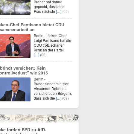
Breher hat darauf
gepocht, dass eine
Frau nächste
[…]
(00)
nken-Chef Pantisano bietet CDU
sammenarbeit an
Berlin - Linken-Chef
Luigi Pantisano hat die
CDU trotz scharfer
Kritik an der Partei
[…]
(03)
brindt versichert: Kein
ontrollverlust" wie 2015
Berlin -
Bundesinnenminister
Alexander Dobrindt
versichert den Bürgern,
dass sich die
[…]
(09)
nke fordert SPD zu AfD-