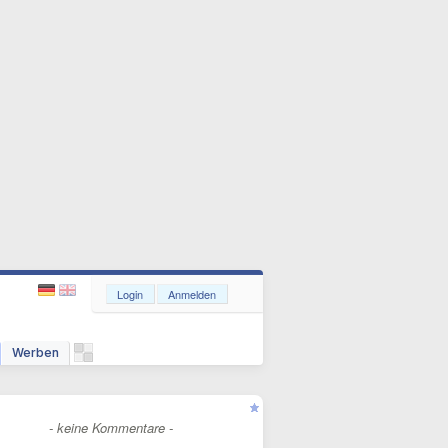
Login
Anmelden
Werben
- keine Kommentare -