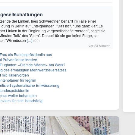
ergesellschaftungen
itzende der Linken, Ines Schwerdtner, beharrt im Falle einer
igung in Berlin auf Enteignungen. "Das ist für uns ganz klar: Es
iner Linken in der Regierung vergesellschaftet werden", sagte sie
nuten-Talk" des "Stern". Das sei für sie gar keine Frage, so
ter. "Wir müssen
[…]
(00)
vor 23 Minuten
r Frau als Bundespräsidentin aus
f Präventionsoffensive
 Flughafen: «Fremde Mächte» am Werk?
ffung des ermäßigten Mehrwertsteuersatzes
tt mit Hallervorden
entenplänen für legitim
itisiert systematische Entwässerung
 Bundespräsidentin
smus weiter behandeln
anzlers für nicht beschädigt