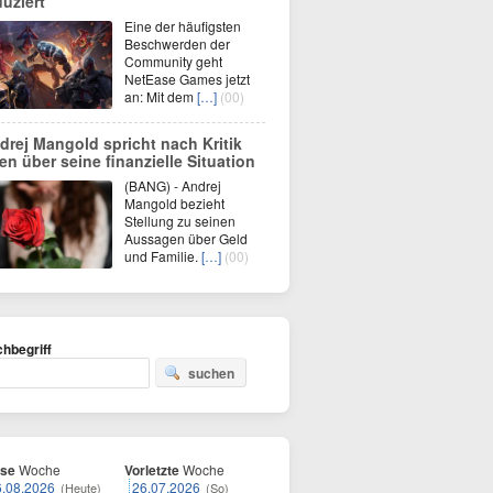
duziert
Eine der häufigsten
Beschwerden der
Community geht
NetEase Games jetzt
an: Mit dem
[…]
(00)
drej Mangold spricht nach Kritik
fen über seine finanzielle Situation
(BANG) - Andrej
Mangold bezieht
Stellung zu seinen
Aussagen über Geld
und Familie.
[…]
(00)
hbegriff
suchen
ese
Woche
Vorletzte
Woche
6.08.2026
26.07.2026
(Heute)
(So)