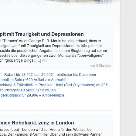
ft mit Traurigkeit und Depressionen
f Thrones'-Autor George R. R. Martin hat eingeräumt, dass er
ssigen Jahr" mit Traurigkeit und Depressionen zu kämpfen hat.
achte die persönlichen Angaben in einem Blogbeitrag auf seiner
eschreibt er die vergangenen zwölf Monate als "überwältigend".
ch "großartige Dinge,
[…]
(00)
vor 8 Stunden
it Rabatt für 18,49€ statt 29,50€ – einlösbar bis Dezember
abatt im Sale (~600 Artikel zur Auswahl)
achtung & Frühstück im Premium Hotel (Bad Oeynhausen) ab 89€ p.P.
burtstagsspaß (43305) für 29,10€
nderrucksack für 29,99€ – Amber-maple
mmen Robotaxi-Lizenz in London
isco (dpa) - London wird zur Arena für den Wettlauf bei
opa. Der Fahrdienst-Vermittler Uber und sein Software-Partner