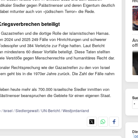
re
dikaler Siedler gegen Palästinenser und deren Eigentum deutlich
dabei mitunter auch von «jüdischem Terror» die Rede.
riegsverbrechen beteiligt
n Gazastreifen und die dortige Rolle der islamistischen Hamas.
ren 2024 und 2025 249 Fälle von Hinrichtungen und schwerer
An
of
odesopfer und 384 Verletzte zur Folge hatten. Laut Bericht
mindestens 60 dieser Vorfälle beteiligt. Diese Taten stellten
owie Verstöße gegen Menschenrechte und humanitäres Recht dar.
onaler Rechtsprechung wie der Gazastreifen zu den von Israel
ern geht bis in die 1970er Jahre zurück. Die Zahl der Fälle nahm
eben heute mehr als 700.000 israelische Siedler inmitten von
alästinenser beanspruchen die Gebiete für einen eigenen Staat.
Suc
 / Israel / Siedlergewalt / UN-Bericht / Westjordanland
Di
0