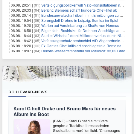
06.08. 20:51 |
(01)
Verteidigungspolitiker will Nato-Konsultationen nach Drohnenfund
06.08. 20:33 |
(04)
Bericht: Siemens schafft hunderte Chef-Titel ab
06.08. 20:14 |
(01)
Bundesanwaltschaft übernimmt Ermittlungen zu Drohnenvorfall
06.08. 19:54 |
(06)
Sprengstoff-Drohne in Leipzig: Semtex im Spiel
06.08. 19:20 |
(03)
Warten auf Vereinbarung zu Straße von Hormus
06.08. 18:58 |
(04)
Bilger sieht Restrisiko für Drohnen-Anschläge an Flughäfen
06.08. 18:44 |
(03)
Studie: Wirtschaft droht Milliardenverlust durch Niedrigwasser
06.08. 18:42 |
(05)
Verfassungsschutz beobachtet AfD-Abgeordneten Nolte
06.08. 18:20 |
(00)
Ex-Caritas-Chef kritisiert abschlagsfreie Rente nach 45 Jahren
06.08. 18:07 |
(04)
Rekord-Wassertemperatur vor Mallorca: 33,02 Grad
BOULEVARD-NEWS
Karol G holt Drake und Bruno Mars für neues
Album ins Boot
(BANG) - Karol G hat die mit Stars
gespickte Trackliste ihres sechsten
Studioalbums veröffentlicht. "Champagne