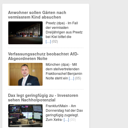
Anwohner sollen Gärten nach
vermisstem Kind absuchen
Preetz (dpa) - Im Fall
der vermissten
Dreijährigen aus Preetz
bei Kiel bittet die
[…]
(02)
Verfassungsschutz beobachtet AfD-
Abgeordneten Nolte
München (dpa) - Mit
dem stellvertretenden
Fraktionschef Benjamin
Nolte steht ein
[…]
(05)
Dax legt geringfügig zu - Investoren
sehen Nachholpotenzial
Frankfurt/Main - Am
Donnerstag hat der Dax
geringfügig zugelegt.
Zum Xetra-
[…]
(00)