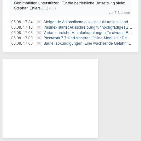
Gehirnhälften unterstützen. Für die betriebliche Umsetzung bietet
Stephan Ehlers,
[…]
(00)
vor 7 Stunden
06.08. 17:34 |
(00)
Steigende Adipositasrate zeigt strukturellen Handlungsbedarf bei der Ernährung schulpflichtiger Kinder
06.08. 17:18 |
(00)
Pasinex startet Ausschreibung für hochgradiges Zinksulfidkonzentrat mit Germanium- und Silbergehalten und stellt ein Betriebsupdate bereit
06.08. 17:03 |
(00)
Variantenreiche Miniaturkupplungen für diverse Einsatzbereiche
06.08. 17:00 |
(00)
Passwork 7.7 führt sicheren Offline-Modus für Desktop- und Mobile-Apps ein
06.08. 17:00 |
(00)
Bauteilabkündigungen: Eine wachsende Gefahr für industrielle Elektroniksysteme