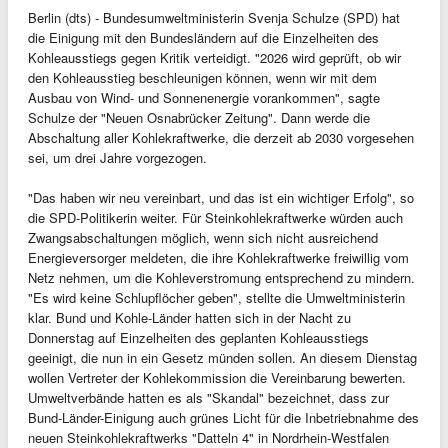
Berlin (dts) - Bundesumweltministerin Svenja Schulze (SPD) hat
die Einigung mit den Bundesländern auf die Einzelheiten des
Kohleausstiegs gegen Kritik verteidigt. "2026 wird geprüft, ob wir
den Kohleausstieg beschleunigen können, wenn wir mit dem
Ausbau von Wind- und Sonnenenergie vorankommen", sagte
Schulze der "Neuen Osnabrücker Zeitung". Dann werde die
Abschaltung aller Kohlekraftwerke, die derzeit ab 2030 vorgesehen
sei, um drei Jahre vorgezogen.
"Das haben wir neu vereinbart, und das ist ein wichtiger Erfolg", so
die SPD-Politikerin weiter. Für Steinkohlekraftwerke würden auch
Zwangsabschaltungen möglich, wenn sich nicht ausreichend
Energieversorger meldeten, die ihre Kohlekraftwerke freiwillig vom
Netz nehmen, um die Kohleverstromung entsprechend zu mindern.
"Es wird keine Schlupflöcher geben", stellte die Umweltministerin
klar. Bund und Kohle-Länder hatten sich in der Nacht zu
Donnerstag auf Einzelheiten des geplanten Kohleausstiegs
geeinigt, die nun in ein Gesetz münden sollen. An diesem Dienstag
wollen Vertreter der Kohlekommission die Vereinbarung bewerten.
Umweltverbände hatten es als "Skandal" bezeichnet, dass zur
Bund-Länder-Einigung auch grünes Licht für die Inbetriebnahme des
neuen Steinkohlekraftwerks "Datteln 4" in Nordrhein-Westfalen