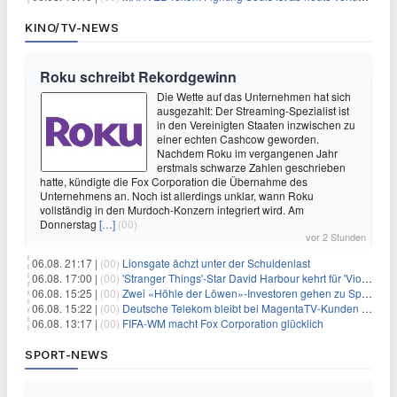
KINO/TV-NEWS
Roku schreibt Rekordgewinn
Die Wette auf das Unternehmen hat sich
ausgezahlt: Der Streaming-Spezialist ist
in den Vereinigten Staaten inzwischen zu
einer echten Cashcow geworden.
Nachdem Roku im vergangenen Jahr
erstmals schwarze Zahlen geschrieben
hatte, kündigte die Fox Corporation die Übernahme des
Unternehmens an. Noch ist allerdings unklar, wann Roku
vollständig in den Murdoch-Konzern integriert wird. Am
Donnerstag
[…]
(00)
vor 2 Stunden
06.08. 21:17 |
(00)
Lionsgate ächzt unter der Schuldenlast
06.08. 17:00 |
(00)
'Stranger Things'-Star David Harbour kehrt für 'Violent Night 2' zurück – Kristen Bell stößt zur Besetzung
06.08. 15:25 |
(00)
Zwei «Höhle der Löwen»-Investoren gehen zu Springer
06.08. 15:22 |
(00)
Deutsche Telekom bleibt bei MagentaTV-Kunden vage
06.08. 13:17 |
(00)
FIFA-WM macht Fox Corporation glücklich
SPORT-NEWS