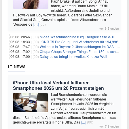
Papi" Drake ist auf dem Song 'Ahí' zu
hören, während Bruno Mars auf 'Still'
mitwirkt. Außerdem sind Judeline und
Rusowsky auf 'Bby Wow' zu hören. Cigarettes After Sex-Sänger
und Gitarrist Greg Gonzalez spielt auf dem Albumabschluss
'Después de
[…]
(00)
vor 6 Stunden
06.08. 20:46 |
(00)
Midea Waschmaschine 8 kg Energieklasse A-10% 1400 U/Min für 289,97€
06.08. 18:33 |
(00)
JONR T5 Pro Saug- und Wischroboter für 194,99€
06.08. 17:47 |
(00)
Wellness in Bayern: 2 Übernachtungen im DAS LUDWIG Sports Resort inkl. HP + Wellness ab 174€ p.P.
06.08. 17:02 |
(00)
Chupa Chups Stranger Things Eimer 150 Lutscher für 21,95€
06.08. 17:00 |
(00)
Daisy Lowe bringt ihr zweites Kind zur Welt
IT-NEWS
iPhone Ultra lässt Verkauf faltbarer
Smartphones 2026 um 20 Prozent steigen
Laut Branchenberichten werden die
weltweiten Auslieferungen faltbarer
Smartphones im Jahr 2026 im Vergleich
zum Vorjahr voraussichtlich um 20
Prozent wachsen. Hauptverantwortlich für
diesen Schub dürfte Apples erstes faltbares Smartphone sein: das
gerüchteweise erwartete iPhone Ultra. Das
[…]
(00)
vor 7 Stunden