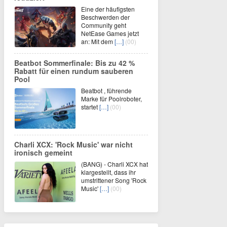
Eine der häufigsten
Beschwerden der
Community geht
NetEase Games jetzt
an: Mit dem
[…]
(00)
Beatbot Sommerfinale: Bis zu 42 %
Rabatt für einen rundum sauberen
Pool
Beatbot , führende
Marke für Poolroboter,
startet
[…]
(00)
Charli XCX: 'Rock Music' war nicht
ironisch gemeint
(BANG) - Charli XCX hat
klargestellt, dass ihr
umstrittener Song 'Rock
Music'
[…]
(00)