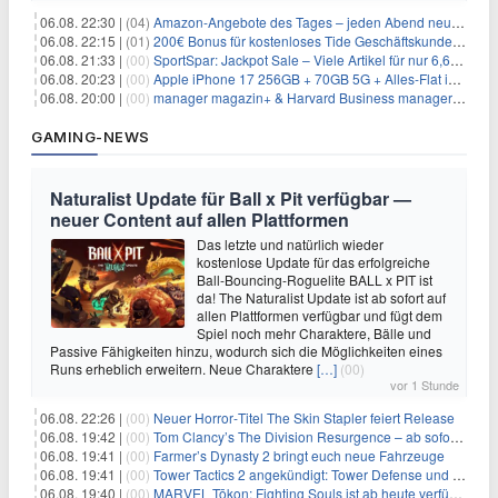
06.08. 22:30 |
(04)
Amazon-Angebote des Tages – jeden Abend neue Deals zum Stöbern
06.08. 22:15 |
(01)
200€ Bonus für kostenloses Tide Geschäftskundenkonto
06.08. 21:33 |
(00)
SportSpar: Jackpot Sale – Viele Artikel für nur 6,66€ – nur 48 Stunden
06.08. 20:23 |
(00)
Apple iPhone 17 256GB + 70GB 5G + Alles-Flat im Vodafone-Netz für 34,99€/Monat – eff. 4,65€/Monat
06.08. 20:00 |
(00)
manager magazin+ & Harvard Business manager+ Digital-Kombi-Abo 1 Monat kostenlos
GAMING-NEWS
Naturalist Update für Ball x Pit verfügbar —
neuer Content auf allen Plattformen
Das letzte und natürlich wieder
kostenlose Update für das erfolgreiche
Ball-Bouncing-Roguelite BALL x PIT ist
da! The Naturalist Update ist ab sofort auf
allen Plattformen verfügbar und fügt dem
Spiel noch mehr Charaktere, Bälle und
Passive Fähigkeiten hinzu, wodurch sich die Möglichkeiten eines
Runs erheblich erweitern. Neue Charaktere
[…]
(00)
vor 1 Stunde
06.08. 22:26 |
(00)
Neuer Horror‑Titel The Skin Stapler feiert Release
06.08. 19:42 |
(00)
Tom Clancy’s The Division Resurgence – ab sofort für euch verfügbar
06.08. 19:41 |
(00)
Farmer’s Dynasty 2 bringt euch neue Fahrzeuge
06.08. 19:41 |
(00)
Tower Tactics 2 angekündigt: Tower Defense und Deckbuilding Kombo kehrt zurück
06.08. 19:40 |
(00)
MARVEL Tōkon: Fighting Souls ist ab heute verfügbar