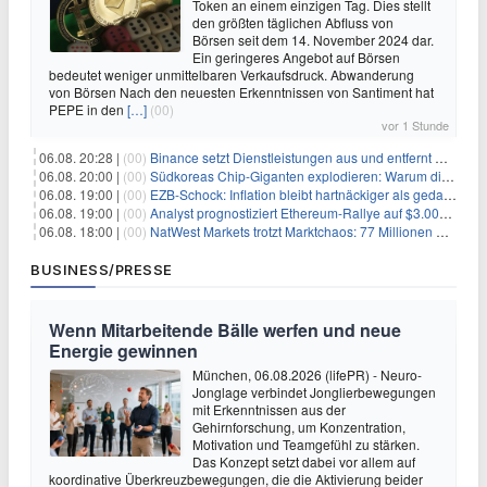
Token an einem einzigen Tag. Dies stellt
den größten täglichen Abfluss von
Börsen seit dem 14. November 2024 dar.
Ein geringeres Angebot auf Börsen
bedeutet weniger unmittelbaren Verkaufsdruck. Abwanderung
von Börsen Nach den neuesten Erkenntnissen von Santiment hat
PEPE in den
[…]
(00)
vor 1 Stunde
06.08. 20:28 |
(00)
Binance setzt Dienstleistungen aus und entfernt mehrere Krypto-Paare: Wer ist betroffen?
06.08. 20:00 |
(00)
Südkoreas Chip-Giganten explodieren: Warum dieser Rekord-Tag die KI-Branche erschüttert
06.08. 19:00 |
(00)
EZB-Schock: Inflation bleibt hartnäckiger als gedacht – 2027 wird zum kritischen Test
06.08. 19:00 |
(00)
Analyst prognostiziert Ethereum-Rallye auf $3.000 nach entscheidendem On-Chain-Ausbruch
06.08. 18:00 |
(00)
NatWest Markets trotzt Marktchaos: 77 Millionen Pfund Gewinn im ersten Halbjahr
BUSINESS/PRESSE
Wenn Mitarbeitende Bälle werfen und neue
Energie gewinnen
München, 06.08.2026 (lifePR) - Neuro-
Jonglage verbindet Jonglierbewegungen
mit Erkenntnissen aus der
Gehirnforschung, um Konzentration,
Motivation und Teamgefühl zu stärken.
Das Konzept setzt dabei vor allem auf
koordinative Überkreuzbewegungen, die die Aktivierung beider