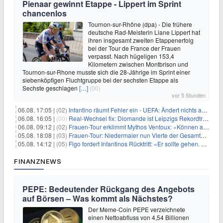
Pienaar gewinnt Etappe - Lippert im Sprint
chancenlos
Tournon-sur-Rhône (dpa) - Die frühere
deutsche Rad-Meisterin Liane Lippert hat
ihren insgesamt zweiten Etappenerfolg
bei der Tour de France der Frauen
verpasst. Nach hügeligen 153,4
Kilometern zwischen Montbrison und
Tournon-sur-Rhone musste sich die 28-Jährige im Sprint einer
siebenköpfigen Fluchtgruppe bei der sechsten Etappe als
Sechste geschlagen
[…]
(00)
vor 5 Stunden
06.08. 17:05 |
(02)
Infantino räumt Fehler ein - UEFA: Ändert nichts an Boykott
06.08. 16:05 |
(00)
Real-Wechsel fix: Diomande ist Leipzigs Rekordtransfer
06.08. 09:12 |
(02)
Frauen-Tour erklimmt Mythos Ventoux: «Können alles schaffen»
05.08. 18:08 |
(03)
Frauen-Tour: Niedermaier nun Vierte der Gesamtwertung
05.08. 14:12 |
(05)
Figo fordert Infantinos Rücktritt: «Er sollte gehen. Jetzt»
FINANZNEWS
PEPE: Bedeutender Rückgang des Angebots
auf Börsen – Was kommt als Nächstes?
Der Meme-Coin PEPE verzeichnete
einen Nettoabfluss von 4,54 Billionen