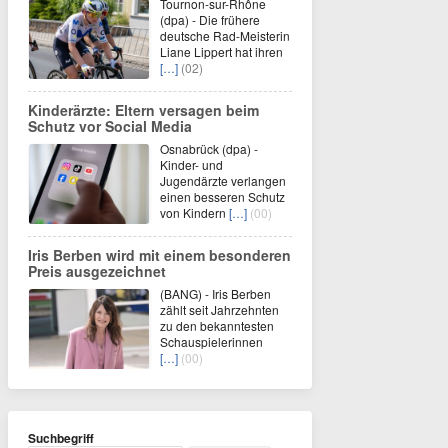
Tournon-sur-Rhône
(dpa) - Die frühere
deutsche Rad-Meisterin
Liane Lippert hat ihren
[…]
(02)
Kinderärzte: Eltern versagen beim
Schutz vor Social Media
Osnabrück (dpa) -
Kinder- und
Jugendärzte verlangen
einen besseren Schutz
von Kindern
[…]
(00)
Iris Berben wird mit einem besonderen
Preis ausgezeichnet
(BANG) - Iris Berben
zählt seit Jahrzehnten
zu den bekanntesten
Schauspielerinnen
[…]
(00)
Suchbegriff