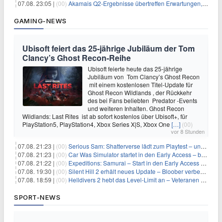
07.08. 23:05 |
(00)
Akamais Q2-Ergebnisse übertreffen Erwartungen, doch Aktien fallen: Ein tieferer Blick
GAMING-NEWS
Ubisoft feiert das 25-jährige Jubiläum der Tom
Clancy’s Ghost Recon-Reihe
Ubisoft feierte heute das 25-jährige
Jubiläum von Tom Clancy’s Ghost Recon
mit einem kostenlosen Titel-Update für
Ghost Recon Wildlands , der Rückkehr
des bei Fans beliebten Predator -Events
und weiteren Inhalten. Ghost Recon
Wildlands: Last Rites ist ab sofort kostenlos über Ubisoft+, für
PlayStation5, PlayStation4, Xbox Series X|S, Xbox One
[…]
(00)
vor 8 Stunden
07.08. 21:23 |
(00)
Serious Sam: Shatterverse lädt zum Playtest – und erscheint schon bald!
07.08. 21:23 |
(00)
Car Was Simulator startet in den Early Access – bald gehts los!
07.08. 21:22 |
(00)
Expeditions: Samurai – Start in den Early Access ab heute im feudalen Japan
07.08. 19:30 |
(00)
Silent Hill 2 erhält neues Update – Bloober verbessert Grafik und Performance
07.08. 18:59 |
(00)
Helldivers 2 hebt das Level-Limit an – Veteranen können endlich weiter aufsteigen
SPORT-NEWS