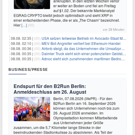
anknüpfen. In den letzten Wochen verlor
er weiter an Boden und fiel am Freitag
auf $1,02. Der bekannte Marktanalyst
EGRAG CRYPTO bleibt jedoch optimistisch und sieht XRP in
einer entscheidenden Phase, die er als „The Chasm“ bezeichnet.
Hier
[…]
(00)
vor 28 Minuten
08.08. 02:35 |
(00)
USA setzen teilweise Betrieb im Avocado-Staat Michoacán in Mexiko wieder in Gang
08.08. 02:10 |
(00)
MEV-Bot-Angreifer verliert bei Ethereum-Handel
08.08. 00:36 |
(00)
Airbnb steigt, da das Unternehmen die Umsatzprognose anhebt und starkes Wachstum signalisiert
08.08. 00:35 |
(00)
Daimler Truck sieht sich einer potenziellen Geldstrafe von 1 Milliarde Euro aufgrund von EU-Emissionsvorschriften gegenüber
08.08. 00:35 |
(00)
Adnoc sieht sich zunehmenden maritimen Bedrohungen angesichts regionaler Spannungen gegenüber
BUSINESS/PRESSE
Endspurt für den B2Run Berlin:
Anmeldeschluss am 26. August
Berlin, 07.08.2026 (lifePR) - Für den
B2Run Berlin am 16. September 2026
können sich Unternehmen noch bis zum
26. August 2026 anmelden. Im
Olympiastadion kommen Mitarbeitende
aus Unternehmen jeder Größe
zusammen, um die 5,7 Kilometer lange Strecke in der
beeindruckenden Stadionkulisse zu absolvieren. Als Teil der