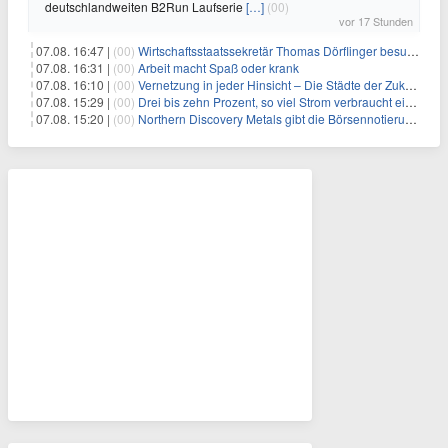
deutschlandweiten B2Run Laufserie
[…]
(00)
vor 17 Stunden
07.08. 16:47 |
(00)
Wirtschaftsstaatssekretär Thomas Dörflinger besucht Handwerksbetrieb im Kammerbezirk Freiburg
07.08. 16:31 |
(00)
Arbeit macht Spaß oder krank
07.08. 16:10 |
(00)
Vernetzung in jeder Hinsicht – Die Städte der Zukunft sind grün-blau
07.08. 15:29 |
(00)
Drei bis zehn Prozent, so viel Strom verbraucht ein Aufzug im Gebäude
07.08. 15:20 |
(00)
Northern Discovery Metals gibt die Börsennotierung an der Frankfurter Wertpapierbörse bekannt