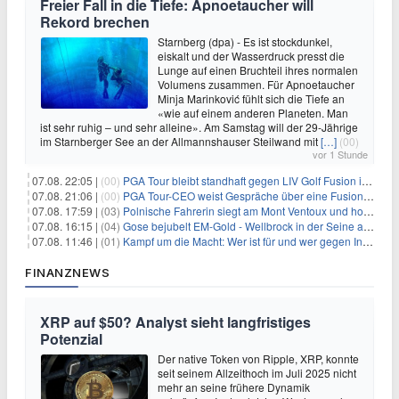
Freier Fall in die Tiefe: Apnoetaucher will
Rekord brechen
Starnberg (dpa) - Es ist stockdunkel,
eiskalt und der Wasserdruck presst die
Lunge auf einen Bruchteil ihres normalen
Volumens zusammen. Für Apnoetaucher
Minja Marinković fühlt sich die Tiefe an
«wie auf einem anderen Planeten. Man
ist sehr ruhig – und sehr alleine». Am Samstag will der 29-Jährige
im Starnberger See an der Allmannshauser Steilwand mit
[…]
(00)
vor 1 Stunde
07.08. 22:05 |
(00)
PGA Tour bleibt standhaft gegen LIV Golf Fusion in einem sich wandelnden Sportumfeld
07.08. 21:06 |
(00)
PGA Tour-CEO weist Gespräche über eine Fusion mit LIV Golf zurück und bekräftigt die Wettbewerbslandschaft
07.08. 17:59 |
(03)
Polnische Fahrerin siegt am Mont Ventoux und holt Tour-Gelb
07.08. 16:15 |
(04)
Gose bejubelt EM-Gold - Wellbrock in der Seine ausgebremst
07.08. 11:46 |
(01)
Kampf um die Macht: Wer ist für und wer gegen Infantino?
FINANZNEWS
XRP auf $50? Analyst sieht langfristiges
Potenzial
Der native Token von Ripple, XRP, konnte
seit seinem Allzeithoch im Juli 2025 nicht
mehr an seine frühere Dynamik