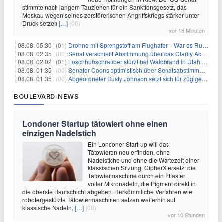
stimmte nach langem Tauziehen für ein Sanktionsgesetz, das
Moskau wegen seines zerstörerischen Angriffskriegs stärker unter
Druck setzen
[…]
(00)
vor 18 Minuten
08.08. 05:30 |
(01)
Drohne mit Sprengstoff am Flughafen - War es Russland?
08.08. 02:35 |
(00)
Senat verschiebt Abstimmung über das Clarity Act: Auswirkungen auf Unternehmen und das Vertrauen der Investoren
08.08. 02:02 |
(01)
Löschhubschrauber stürzt bei Waldbrand in Utah ab
08.08. 01:35 |
(00)
Senator Coons optimistisch über Senatsabstimmungen angesichts von Finanzierungsbedenken
08.08. 01:35 |
(00)
Abgeordneter Dusty Johnson setzt sich für zügige Regierungsfinanzierung angesichts von Shutdown-Risiken ein
BOULEVARD-NEWS
Londoner Startup tätowiert ohne einen
einzigen Nadelstich
Ein Londoner Start-up will das
Tätowieren neu erfinden, ohne
Nadelstiche und ohne die Wartezeit einer
klassischen Sitzung. CipherX ersetzt die
Tätowiermaschine durch ein Pflaster
voller Mikronadeln, die Pigment direkt in
die oberste Hautschicht abgeben. Herkömmliche Verfahren wie
robotergestützte Tätowiermaschinen setzen weiterhin auf
klassische Nadeln,
[…]
(00)
vor 10 Stunden