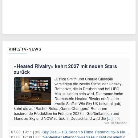
KINO/TV-NEWS
«Heated Rivalry» kehrt 2027 mit neuen Stars
zurück
Justice Smith und Charlie Gillespie
verstärken die zweite Staffel der Hockey-
Romanze, die in Deutschland bei HBO
Max zu sehen sein wird. Die romantische
Dramaserie Heated Rivalry erhält eine
zweite Staffel. Wie Sky UK bekannt gab,
kehrt die auf Rachel Reids „Game Changers“-Romanen
basierende Produktion im Frühjahr 2027 in Großbritannien und
Irland zu Sky und NOW zurück. In Deutschland wird die
[…]
(00)
vor 10 Stunden
07.08. 19:11 |
(02)
Sky Deal – z.B. Serien & Filme, Paramount+ & Netflix für 19,99€/Monat
07.08. 17:00 |
(00)
'September Afternoon'-Regisseur liebt vor allem die 'Banalität' in seinen Filmen