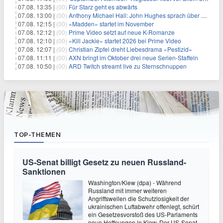
07.08. 13:35 |
(00)
Für Starz geht es abwärts
07.08. 13:00 |
(00)
Anthony Michael Hall: John Hughes sprach über eine Fortsetzung von 'The Breakfast Club'
07.08. 12:15 |
(00)
«Madden» startet im November
07.08. 12:12 |
(00)
Prime Video setzt auf neue K-Romanze
07.08. 12:10 |
(00)
«Kill Jackie» startet 2026 bei Prime Video
07.08. 12:07 |
(00)
Christian Zipfel dreht Liebesdrama «Pestizid»
07.08. 11:11 |
(00)
AXN bringt im Oktober drei neue Serien-Staffeln
07.08. 10:50 |
(00)
ARD Twitch streamt live zu Sternschnuppen
TOP-THEMEN
US-Senat billigt Gesetz zu neuen Russland-
Sanktionen
Washington/Kiew (dpa) - Während
Russland mit immer weiteren
Angriffswellen die Schutzlosigkeit der
ukrainischen Luftabwehr offenlegt, schürt
ein Gesetzesvorstoß des US-Parlaments
neue Hoffnungen in Kiew. Der US-Senat