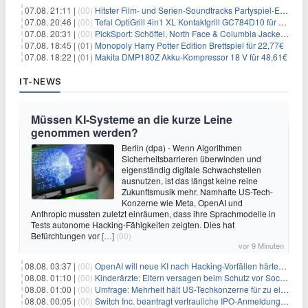
07.08. 21:11 |
(00)
Hitster Film- und Serien-Soundtracks Partyspiel-Erweiterung für 6,99€
07.08. 20:46 |
(00)
Tefal OptiGrill 4in1 XL Kontaktgrill GC784D10 für 239,99€
07.08. 20:31 |
(00)
PickSport: Schöffel, North Face & Columbia Jacken ab 39,60€
07.08. 18:45 |
(01)
Monopoly Harry Potter Edition Brettspiel für 22,77€
07.08. 18:22 |
(01)
Makita DMP180Z Akku-Kompressor 18 V für 48,61€
IT-NEWS
Müssen KI-Systeme an die kurze Leine
genommen werden?
Berlin (dpa) - Wenn Algorithmen
Sicherheitsbarrieren überwinden und
eigenständig digitale Schwachstellen
ausnutzen, ist das längst keine reine
Zukunftsmusik mehr. Namhafte US-Tech-
Konzerne wie Meta, OpenAI und
Anthropic mussten zuletzt einräumen, dass ihre Sprachmodelle in
Tests autonome Hacking-Fähigkeiten zeigten. Dies hat
Befürchtungen vor
[…]
(00)
vor 9 Minuten
08.08. 03:37 |
(00)
OpenAI will neue KI nach Hacking-Vorfällen härter überwachen
08.08. 01:10 |
(00)
Kinderärzte: Eltern versagen beim Schutz vor Social Media
08.08. 01:00 |
(00)
Umfrage: Mehrheit hält US-Techkonzerne für zu einflussreich
08.08. 00:05 |
(00)
Switch Inc. beantragt vertrauliche IPO-Anmeldung im Zuge des AI-Booms