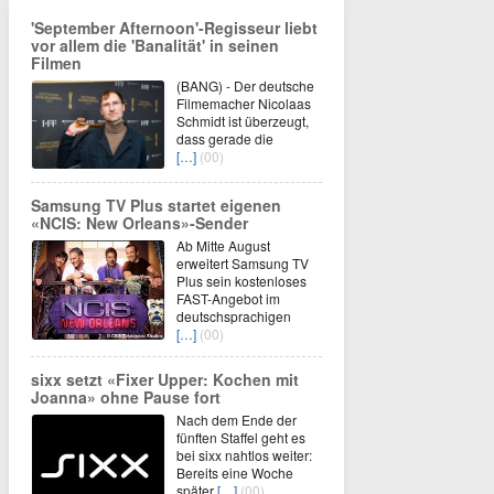
'September Afternoon'-Regisseur liebt
vor allem die 'Banalität' in seinen
Filmen
(BANG) - Der deutsche
Filmemacher Nicolaas
Schmidt ist überzeugt,
dass gerade die
[…]
(00)
Samsung TV Plus startet eigenen
«NCIS: New Orleans»-Sender
Ab Mitte August
erweitert Samsung TV
Plus sein kostenloses
FAST-Angebot im
deutschsprachigen
[…]
(00)
sixx setzt «Fixer Upper: Kochen mit
Joanna» ohne Pause fort
Nach dem Ende der
fünften Staffel geht es
bei sixx nahtlos weiter:
Bereits eine Woche
später
[…]
(00)