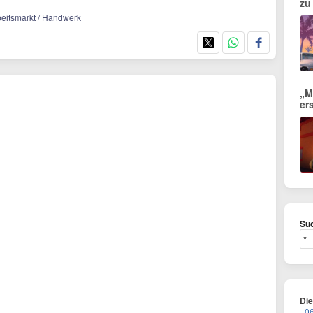
zu
beitsmarkt / Handwerk
„M
er
Suc
Di
0