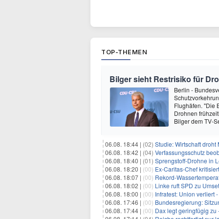
TOP-THEMEN
Bilger sieht Restrisiko für 
Berlin - Bundesve
Schutzvorkehrun
Flughäfen. "Die
Drohnen frühzeit
Bilger dem TV-S
06.08. 18:44 |
(02)
Studie: Wirtschaft droht
06.08. 18:42 |
(04)
Verfassungsschutz beob
06.08. 18:40 |
(01)
Sprengstoff-Drohne in L
06.08. 18:20 |
(00)
Ex-Caritas-Chef kritisi
06.08. 18:07 |
(00)
Rekord-Wassertemperatu
06.08. 18:02 |
(00)
Linke ruft SPD zu Umse
06.08. 18:00 |
(00)
Infratest: Union verlier
06.08. 17:46 |
(00)
Bundesregierung: Sitzu
06.08. 17:44 |
(00)
Dax legt geringfügig zu
06.08. 17:14 |
(04)
Reiche rechtfertigt nur