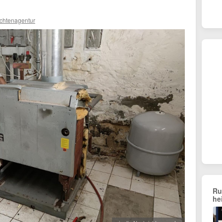
ichtenagentur
Ru
he