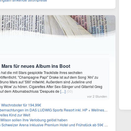
 Mars für neues Album ins Boot
hat die mit Stars gespickte Trackliste ihres sechsten
öffentlicht. "Champagne Papi" Drake ist auf dem Song 'Ahí' zu
runo Mars auf 'Still' mitwirkt. Außerdem sind Judeline und
y Wow' zu hören. Cigarettes After Sex-Sänger und Gitarrist Greg
 auf dem Albumabschluss 'Después de
[…]
(00)
vor 2 Stunden
Wischroboter für 194,99€
nachtungen im DAS LUDWIG Sports Resort inkl. HP + Wellness ab 174€ p.P.
eites Kind zur Welt
Wilson sollen ihre Verlobung gelöst haben
n Schweizer Arena inklusive Premium Hotel und Frühstück ab 59€ p.P.