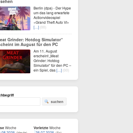
 sehen
Berlin (dpa) - Der Hype
um das lang erwartete
Actionvideospiel
«Grand Theft Auto VI»
[…]
(00)
eat Grinder: Hotdog Simulator“
scheint im August für den PC
Am 11. August
erscheint „Meat
Grinder: Hotdog
Simulator“ für den PC –
ein Spiel, das
[…]
(00)
hbegriff
suchen
ese
Woche
Vorletzte
Woche
6.08.2026
26.07.2026
(Heute)
(So)