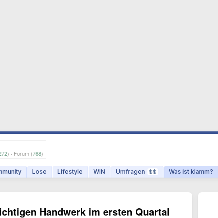
272
) · Forum (
768
)
munity
Lose
Lifestyle
WIN
Umfragen
Was ist klamm?
$$
ichtigen Handwerk im ersten Quartal