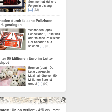
Sommer hat tödliche
Folgen in bislang
[…]
(22)
haden durch falsche Polizisten
ark gestiegen
Wiesbaden (dpa) -
Schockanruf, Enkeltrick
oder falsche Polizisten:
Der Schaden aus
solchen
[…]
(00)
iter 50 Millionen Euro im Lotto-
ckpot
Bremen (dpa) - Der
Lotto-Jackpot in
Maximalhöhe von 50
Millionen Euro ist
erneut
[…]
(02)
fratest: Union verliert - AfD erklimmt