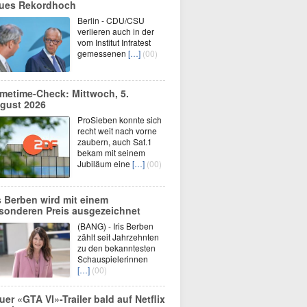
ues Rekordhoch
Berlin - CDU/CSU
verlieren auch in der
vom Institut Infratest
gemessenen
[…]
(00)
imetime-Check: Mittwoch, 5.
gust 2026
ProSieben konnte sich
recht weit nach vorne
zaubern, auch Sat.1
bekam mit seinem
Jubiläum eine
[…]
(00)
is Berben wird mit einem
sonderen Preis ausgezeichnet
(BANG) - Iris Berben
zählt seit Jahrzehnten
zu den bekanntesten
Schauspielerinnen
[…]
(00)
uer «GTA VI»-Trailer bald auf Netflix