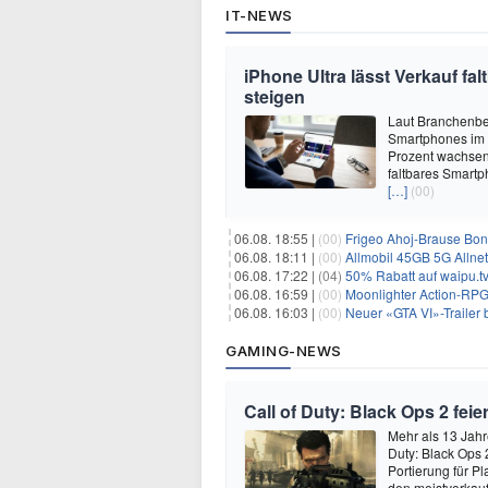
IT-NEWS
iPhone Ultra lässt Verkauf f
steigen
Laut Branchenber
Smartphones im J
Prozent wachsen.
faltbares Smartp
[…]
(00)
06.08. 18:55 |
(00)
Frigeo Ahoj-Brause Bonb
06.08. 18:11 |
(00)
Allmobil 45GB 5G Allnet-F
06.08. 17:22 |
(04)
50% Rabatt auf waipu.tv 
06.08. 16:59 |
(00)
Moonlighter Action-RPG
06.08. 16:03 |
(00)
Neuer «GTA VI»-Trailer b
GAMING-NEWS
Call of Duty: Black Ops 2 fe
Mehr als 13 Jahr
Duty: Black Ops 
Portierung für P
den meistverkau