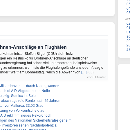
0
0
0
Let
0
0
3
3
2
2
Drohnen-Anschläge an Flughäfen
2
rkehrsminister Steffen Bilger (CDU) sieht trotz
gen ein Restrisiko für Drohnen-Anschläge an deutschen
 Bundesregierung hat schon viel unternommen, beispielsweise
ig zu erkennen, wenn sie die Flughafengelände ansteuern", sagte
ender "Welt" am Donnerstag. "Auch die Abwehr von
[…]
(00)
vor 8 Minuten
 Milliardenverlust durch Niedrigwasser
achtet AfD-Abgeordneten Nolte
eipzig: Semtex im Spiel
ert abschlagsfreie Rente nach 45 Jahren
r vor Mallorca: 33,02 Grad
tzung von Volksentscheid auf
t - AfD erklimmt neues Rekordhoch
ngen des Nationalen Sicherheitsrates geheim
 - Investoren sehen Nachholpotenzial
 langsam sinkende Strompreise