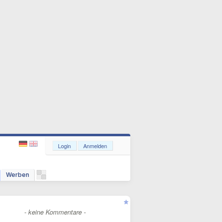
Login
Anmelden
Werben
- keine Kommentare -