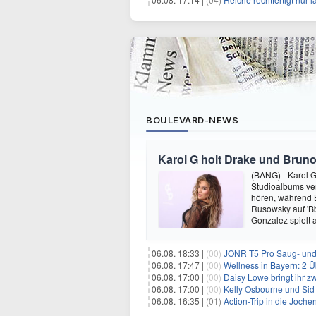
BOULEVARD-NEWS
Karol G holt Drake und Bruno
(BANG) - Karol G 
Studioalbums ver
hören, während B
Rusowsky auf 'Bb
Gonzalez spielt
06.08. 18:33 |
(00)
JONR T5 Pro Saug- und 
06.08. 17:47 |
(00)
Wellness in Bayern: 2 Über
06.08. 17:00 |
(00)
Daisy Lowe bringt ihr zw
06.08. 17:00 |
(00)
Kelly Osbourne und Sid 
06.08. 16:35 |
(01)
Action-Trip in die Joche