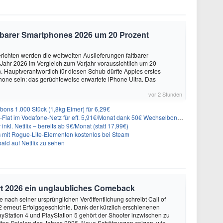
altbarer Smartphones 2026 um 20 Prozent
ichten werden die weltweiten Auslieferungen faltbarer
ahr 2026 im Vergleich zum Vorjahr voraussichtlich um 20
 Hauptverantwortlich für diesen Schub dürfte Apples erstes
hone sein: das gerüchteweise erwartete iPhone Ultra. Das
vor 2 Stunden
ons 1.000 Stück (1,8kg Eimer) für 6,29€
lat im Vodafone-Netz für eff. 5,91€/Monat dank 50€ Wechselbonus + 0€ AG
inkl. Netflix – bereits ab 9€/Monat (statt 17,99€)
 mit Rogue-Lite-Elementen kostenlos bei Steam
ald auf Netflix zu sehen
iert 2026 ein unglaubliches Comeback
e nach seiner ursprünglichen Veröffentlichung schreibt Call of
2 erneut Erfolgsgeschichte. Dank der kürzlich erschienenen
layStation 4 und PlayStation 5 gehört der Shooter inzwischen zu
ften Spielen des Jahres 2026. Neue Schätzungen zeigen, wie