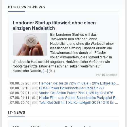
BOULEVARD-NEWS
Londoner Startup tätowiert ohne einen
einzigen Nadelstich
Ein Londoner Start-up will das
Tätowieren neu erfinden, ohne
Nadelstiche und ohne die Wartezeit einer
klassischen Sitzung. CipherX ersetzt die
Tätowiermaschine durch ein Pflaster
voller Mikronadeln, die Pigment direkt in
die oberste Hautschicht abgeben. Herkömmliche Verfahren wie
robotergestützte Tätowiermaschinen setzen weiterhin auf
klassische Nadeln,
[…]
(01)
vor 15 Stunden
08.08. 07:20 |
(00)
Hemden.de: bis zu 72% im Sale + 20% Extra-Rabatt dank Gutschein
08.08. 07:10 |
(00)
BOSS Power Boxershorts 3er Pack für 27€
08.08. 07:01 |
(00)
Vanish Oxi Action Pulver Pink 1,125 kg für 8,87€
07.08. 21:11 |
(01)
Hitster Film- und Serien-Soundtracks Partyspiel-Erweiterung für 6,99€
07.08. 20:46 |
(00)
Tefal OptiGrill 4in1 XL Kontaktgrill GC784D10 für 239,99€
IT-NEWS