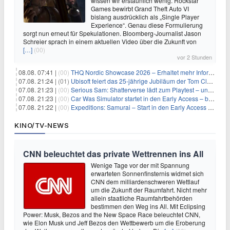
wissen wir erstaunlich wenig. Rockstar
Games bewirbt Grand Theft Auto VI
bislang ausdrücklich als „Single Player
Experience“. Genau diese Formulierung
sorgt nun erneut für Spekulationen. Bloomberg-Journalist Jason
Schreier sprach in einem aktuellen Video über die Zukunft von
[…]
(00)
vor 2 Stunden
08.08. 07:41 |
(00)
THQ Nordic Showcase 2026 – Erhaltet mehr Informationen
07.08. 21:24 |
(01)
Ubisoft feiert das 25-jährige Jubiläum der Tom Clancy’s Ghost Recon-Reihe
07.08. 21:23 |
(00)
Serious Sam: Shatterverse lädt zum Playtest – und erscheint schon bald!
07.08. 21:23 |
(00)
Car Was Simulator startet in den Early Access – bald gehts los!
07.08. 21:22 |
(00)
Expeditions: Samurai – Start in den Early Access ab heute im feudalen Japan
KINO/TV-NEWS
CNN beleuchtet das private Wettrennen ins All
Wenige Tage vor der mit Spannung
erwarteten Sonnenfinsternis widmet sich
CNN dem milliardenschweren Wettlauf
um die Zukunft der Raumfahrt. Nicht mehr
allein staatliche Raumfahrtbehörden
bestimmen den Weg ins All. Mit Eclipsing
Power: Musk, Bezos and the New Space Race beleuchtet CNN,
wie Elon Musk und Jeff Bezos den Wettbewerb um die Eroberung