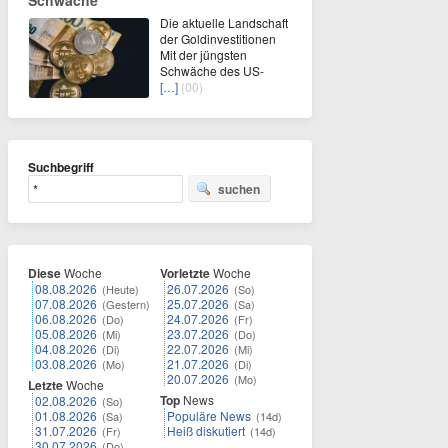
Schwäche
Die aktuelle Landschaft
der Goldinvestitionen
Mit der jüngsten
Schwäche des US-
[…]
(00)
Suchbegriff
suchen
Diese
Woche
Vorletzte
Woche
08.08.2026
26.07.2026
(Heute)
(So)
07.08.2026
25.07.2026
(Gestern)
(Sa)
06.08.2026
24.07.2026
(Do)
(Fr)
05.08.2026
23.07.2026
(Mi)
(Do)
04.08.2026
22.07.2026
(Di)
(Mi)
03.08.2026
21.07.2026
(Mo)
(Di)
20.07.2026
(Mo)
Letzte
Woche
Top
News
02.08.2026
(So)
01.08.2026
Populäre News
(Sa)
(14d)
31.07.2026
Heiß diskutiert
(Fr)
(14d)
30.07.2026
(Do)