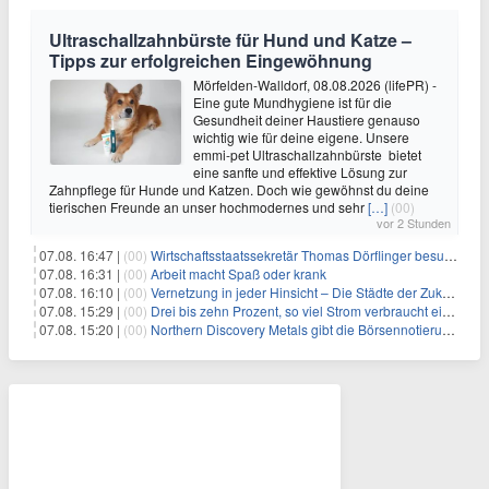
Ultraschallzahnbürste für Hund und Katze –
Tipps zur erfolgreichen Eingewöhnung
Mörfelden-Walldorf, 08.08.2026 (lifePR) -
Eine gute Mundhygiene ist für die
Gesundheit deiner Haustiere genauso
wichtig wie für deine eigene. Unsere
emmi-pet Ultraschallzahnbürste bietet
eine sanfte und effektive Lösung zur
Zahnpflege für Hunde und Katzen. Doch wie gewöhnst du deine
tierischen Freunde an unser hochmodernes und sehr
[…]
(00)
vor 2 Stunden
07.08. 16:47 |
(00)
Wirtschaftsstaatssekretär Thomas Dörflinger besucht Handwerksbetrieb im Kammerbezirk Freiburg
07.08. 16:31 |
(00)
Arbeit macht Spaß oder krank
07.08. 16:10 |
(00)
Vernetzung in jeder Hinsicht – Die Städte der Zukunft sind grün-blau
07.08. 15:29 |
(00)
Drei bis zehn Prozent, so viel Strom verbraucht ein Aufzug im Gebäude
07.08. 15:20 |
(00)
Northern Discovery Metals gibt die Börsennotierung an der Frankfurter Wertpapierbörse bekannt