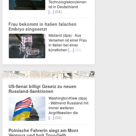
Technologiekonzernen
ist in Deutschland
[…]
(04)
Frau bekommt in Italien falschen
Embryo eingesetzt
Mailand (dpa) - Aus
Versehen ist einer Frau
in Italien bei einer
künstlichen
[…]
(00)
US-Senat billigt Gesetz zu neuen
Russland-Sanktionen
Washington/Kiew (dpa)
- Während Russland mit
immer weiteren
Angriffswellen die
[…]
(02)
Polnische Fahrerin siegt am Mont
Ventoux und holt Tour-Gelb