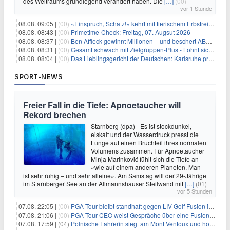
des Weltraums grundlegend verändert haben. Die
[…]
(00)
vor 1 Stunde
08.08. 09:05 |
(00)
«Einspruch, Schatz!» kehrt mit tierischem Erbstreit zurück
08.08. 08:43 |
(00)
Primetime-Check: Freitag, 07. Augsut 2026
08.08. 08:37 |
(00)
Ben Affleck gewinnt Millionen – und beschert ABC Top-Quoten
08.08. 08:31 |
(00)
Gesamt schwach mit Zielgruppen-Plus - Lohnt sich First Dates Hotel doch?
08.08. 08:04 |
(00)
Das Lieblingsgericht der Deutschen: Karlsruhe prägt seit 75 Jahren die Republik
SPORT-NEWS
Freier Fall in die Tiefe: Apnoetaucher will
Rekord brechen
Starnberg (dpa) - Es ist stockdunkel,
eiskalt und der Wasserdruck presst die
Lunge auf einen Bruchteil ihres normalen
Volumens zusammen. Für Apnoetaucher
Minja Marinković fühlt sich die Tiefe an
«wie auf einem anderen Planeten. Man
ist sehr ruhig – und sehr alleine». Am Samstag will der 29-Jährige
im Starnberger See an der Allmannshauser Steilwand mit
[…]
(01)
vor 5 Stunden
07.08. 22:05 |
(00)
PGA Tour bleibt standhaft gegen LIV Golf Fusion in einem sich wandelnden Sportumfeld
07.08. 21:06 |
(00)
PGA Tour-CEO weist Gespräche über eine Fusion mit LIV Golf zurück und bekräftigt die Wettbewerbslandschaft
07.08. 17:59 |
(04)
Polnische Fahrerin siegt am Mont Ventoux und holt Tour-Gelb