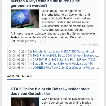
Müssen KI-Systeme an die kurze Leine
genommen werden?
Berlin (dpa) - Wenn Algorithmen
Sicherheitsbarrieren überwinden und
eigenständig digitale Schwachstellen
ausnutzen, ist das längst keine reine
Zukunftsmusik mehr. Namhafte US-Tech-
Konzerne wie Meta, OpenAI und
Anthropic mussten zuletzt einräumen, dass ihre Sprachmodelle in
Tests autonome Hacking-Fähigkeiten zeigten. Dies hat
Befürchtungen vor
[…]
(00)
vor 4 Stunden
08.08. 10:22 |
(02)
Zeitschriften ab je nur 6,95€/7,95€ Versand – teilweise selbstkündigend!
08.08. 09:38 |
(07)
THG-Prämie 2026: Bis zu 390€ für dein Elektroauto mit geld-fuer-eAuto.de
08.08. 09:23 |
(00)
CAPTIVA R10-3054 Gaming-PC mit Ryzen 7 9800X3D und RTX 5080 für 2.599€
08.08. 09:09 |
(00)
Stage Entertainment: Beliebte Musicals ab 45€
08.08. 08:44 |
(00)
UGREEN FineTrack 2 Schlüsselfinder im Fußball-Design für 10,98€
GAMING-NEWS
GTA 6 Online bleibt ein Rätsel – Insider stellt
das neue Gerücht klar
GTA 6 erscheint am 19. November 2026,
doch über einen neuen Online-Modus