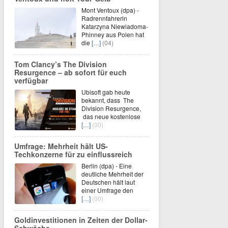
Mont Ventoux (dpa) -
Radrennfahrerin
Katarzyna Niewiadoma-
Phinney aus Polen hat
die
[…]
(04)
Tom Clancy’s The Division
Resurgence – ab sofort für euch
verfügbar
Ubisoft gab heute
bekannt, dass The
Division Resurgence,
das neue kostenlose
[…]
(00)
Umfrage: Mehrheit hält US-
Techkonzerne für zu einflussreich
Berlin (dpa) - Eine
deutliche Mehrheit der
Deutschen hält laut
einer Umfrage den
[…]
(00)
Goldinvestitionen in Zeiten der Dollar-