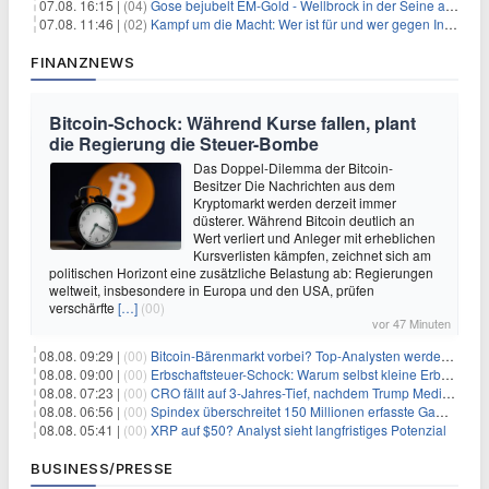
07.08. 16:15 |
(04)
Gose bejubelt EM-Gold - Wellbrock in der Seine ausgebremst
07.08. 11:46 |
(02)
Kampf um die Macht: Wer ist für und wer gegen Infantino?
FINANZNEWS
Bitcoin-Schock: Während Kurse fallen, plant
die Regierung die Steuer-Bombe
Das Doppel-Dilemma der Bitcoin-
Besitzer Die Nachrichten aus dem
Kryptomarkt werden derzeit immer
düsterer. Während Bitcoin deutlich an
Wert verliert und Anleger mit erheblichen
Kursverlisten kämpfen, zeichnet sich am
politischen Horizont eine zusätzliche Belastung ab: Regierungen
weltweit, insbesondere in Europa und den USA, prüfen
verschärfte
[…]
(00)
vor 47 Minuten
08.08. 09:29 |
(00)
Bitcoin-Bärenmarkt vorbei? Top-Analysten werden optimistisch, aber die Geschichte sagt etwas anderes
08.08. 09:00 |
(00)
Erbschaftsteuer-Schock: Warum selbst kleine Erbschaften den Fiskus Millionen kosten
08.08. 07:23 |
(00)
CRO fällt auf 3-Jahres-Tief, nachdem Trump Media zwei große Crypto.com-Deals storniert
08.08. 06:56 |
(00)
Spindex überschreitet 150 Millionen erfasste Gaming-Ereignisse in Echtzeit-Datenpipeline
08.08. 05:41 |
(00)
XRP auf $50? Analyst sieht langfristiges Potenzial
BUSINESS/PRESSE