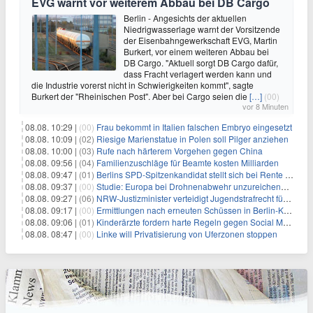
EVG warnt vor weiterem Abbau bei DB Cargo
Berlin - Angesichts der aktuellen
Niedrigwasserlage warnt der Vorsitzende
der Eisenbahngewerkschaft EVG, Martin
Burkert, vor einem weiteren Abbau bei
DB Cargo. "Aktuell sorgt DB Cargo dafür,
dass Fracht verlagert werden kann und
die Industrie vorerst nicht in Schwierigkeiten kommt", sagte
Burkert der "Rheinischen Post". Aber bei Cargo seien die
[…]
(00)
vor 8 Minuten
08.08. 10:29 |
(00)
Frau bekommt in Italien falschen Embryo eingesetzt
08.08. 10:09 |
(02)
Riesige Marienstatue in Polen soll Pilger anziehen
08.08. 10:00 |
(03)
Rufe nach härterem Vorgehen gegen China
08.08. 09:56 |
(04)
Familienzuschläge für Beamte kosten Milliarden
08.08. 09:47 |
(01)
Berlins SPD-Spitzenkandidat stellt sich bei Rente mit 63 quer
08.08. 09:37 |
(00)
Studie: Europa bei Drohnenabwehr unzureichend vorbereitet
08.08. 09:27 |
(06)
NRW-Justizminister verteidigt Jugendstrafrecht für Heranwachsende
08.08. 09:17 |
(00)
Ermittlungen nach erneuten Schüssen in Berlin-Kreuzberg dauern an
08.08. 09:06 |
(01)
Kinderärzte fordern harte Regeln gegen Social Media
08.08. 08:47 |
(00)
Linke will Privatisierung von Uferzonen stoppen