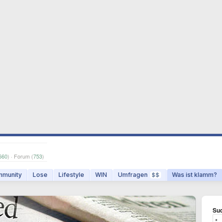
660
) · Forum (
753
)
munity
Lose
Lifestyle
WIN
Umfragen
Was ist klamm?
$$
Suc