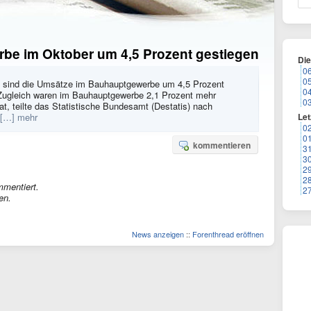
be im Oktober um 4,5 Prozent gestiegen
Di
0
0
7 sind die Umsätze im Bauhauptgewerbe um 4,5 Prozent
0
Zugleich waren im Bauhauptgewerbe 2,1 Prozent mehr
0
at, teilte das Statistische Bundesamt (Destatis) nach
[…] mehr
Let
0
0
kommentieren
3
3
2
2
mmentiert.
2
en.
News anzeigen
::
Forenthread eröffnen