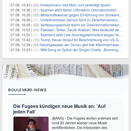
07.08. 16:43 |
(02)
Kretschmann lobt Merz und verteidigt Spahn
07.08. 16:36 |
(01)
Spanien stellt Italien Ultimatum: Grenzkontrollen beenden
07.08. 16:26 |
(03)
Wirtschaftsweiser gegen Einführung von Schwerarbeiter-Rente
07.08. 16:06 |
(00)
Undefinierbarer Geruch führt zu Zwischenlandung von Flieger
07.08. 16:06 |
(02)
Verfassungsschutz warnt vor Desinformationskampagne gegen Merz
07.08. 15:52 |
(03)
Pakistan, Türkei, Saudi-Arabien: Was bedeutet der neue Pakt?
07.08. 15:50 |
(00)
Saarland setzt Lkw-Sonntagsfahrverbot wegen Niedrigwasser aus
07.08. 15:42 |
(10)
Trump: Neuer Anlauf für Beschränkung von US-Geburtsrecht
07.08. 15:39 |
(04)
Niedrigwasser der Donau gibt tote Wehrmachtssoldaten frei
07.08. 15:33 |
(00)
WM-Song an Spitze der Single-Charts - Blumengarten auf Platz zwei
BOULEVARD-NEWS
Die Fugees kündigen neue Musik an: 'Auf
jeden Fall'
(BANG) - Die Fugees wollen erstmals seit
rund 30 Jahren wieder neue Musik
veröffentlichen. Die Interpreten des