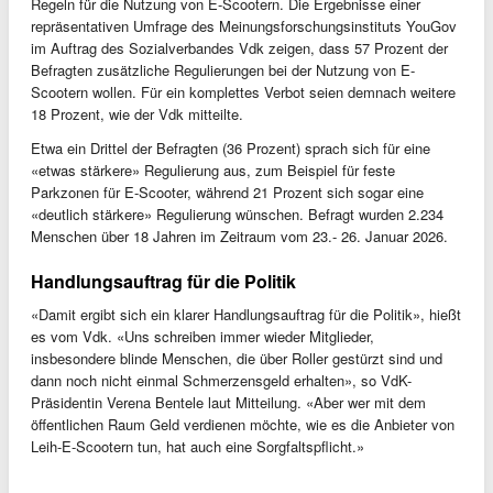
Regeln für die Nutzung von E-Scootern. Die Ergebnisse einer
repräsentativen Umfrage des Meinungsforschungsinstituts YouGov
im Auftrag des Sozialverbandes Vdk zeigen, dass 57 Prozent der
Befragten zusätzliche Regulierungen bei der Nutzung von E-
Scootern wollen. Für ein komplettes Verbot seien demnach weitere
18 Prozent, wie der Vdk mitteilte.
Etwa ein Drittel der Befragten (36 Prozent) sprach sich für eine
«etwas stärkere» Regulierung aus, zum Beispiel für feste
Parkzonen für E-Scooter, während 21 Prozent sich sogar eine
«deutlich stärkere» Regulierung wünschen. Befragt wurden 2.234
Menschen über 18 Jahren im Zeitraum vom 23.- 26. Januar 2026.
Handlungsauftrag für die Politik
«Damit ergibt sich ein klarer Handlungsauftrag für die Politik», hießt
es vom Vdk. «Uns schreiben immer wieder Mitglieder,
insbesondere blinde Menschen, die über Roller gestürzt sind und
dann noch nicht einmal Schmerzensgeld erhalten», so VdK-
Präsidentin Verena Bentele laut Mitteilung. «Aber wer mit dem
öffentlichen Raum Geld verdienen möchte, wie es die Anbieter von
Leih-E-Scootern tun, hat auch eine Sorgfaltspflicht.»