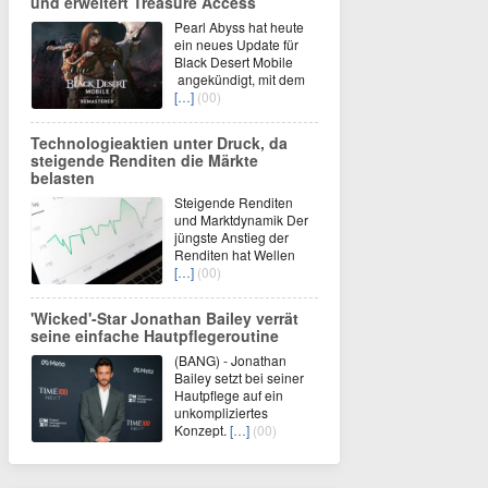
und erweitert Treasure Access
Pearl Abyss hat heute
ein neues Update für
Black Desert Mobile
angekündigt, mit dem
[…]
(00)
Technologieaktien unter Druck, da
steigende Renditen die Märkte
belasten
Steigende Renditen
und Marktdynamik Der
jüngste Anstieg der
Renditen hat Wellen
[…]
(00)
'Wicked'-Star Jonathan Bailey verrät
seine einfache Hautpflegeroutine
(BANG) - Jonathan
Bailey setzt bei seiner
Hautpflege auf ein
unkompliziertes
Konzept.
[…]
(00)