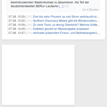
beeindruckenden Stadionkulisse zu absolvieren. Als Teil der
deutschlandweiten B2Run Laufserie
[…]
(00)
vor 4 Stunden
07.08. 15:29 |
(00)
Drei bis zehn Prozent, so viel Strom verbraucht ein Aufzug im Gebäude
07.08. 15:20 |
(00)
Northern Discovery Metals gibt die Börsennotierung an der Frankfurter Wertpapierbörse bekannt
07.08. 15:09 |
(00)
Zu viele Tools, zu wenig Überblick? Welche Software IT-Dienstleister wirklich brauchen
07.08. 14:09 |
(00)
Detektor gezielt an Messaufgabe anpassen
07.08. 13:47 |
(00)
Heliostar präsentiert Finanz- und Betriebsergebnis für das zweite Quartal 2026 mit Goldproduktion und Barreserven in Rekordhöhe