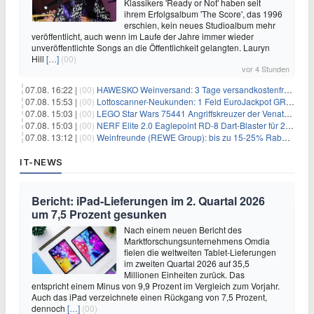
Klassikers 'Ready or Not' haben seit
ihrem Erfolgsalbum 'The Score', das 1996
erschien, kein neues Studioalbum mehr
veröffentlicht, auch wenn im Laufe der Jahre immer wieder
unveröffentlichte Songs an die Öffentlichkeit gelangten. Lauryn
Hill
[…]
(00)
vor 4 Stunden
07.08. 16:22 |
(00)
HAWESKO Weinversand: 3 Tage versandkostenfrei bestellen (MBW 25€)
07.08. 15:53 |
(00)
Lottoscanner-Neukunden: 1 Feld EuroJackpot GRATIS spielen
07.08. 15:03 |
(00)
LEGO Star Wars 75441 Angriffskreuzer der Venator-Klasse für 50,25€
07.08. 15:03 |
(00)
NERF Elite 2.0 Eaglepoint RD-8 Dart-Blaster für 20,49€
07.08. 13:12 |
(00)
Weinfreunde (REWE Group): bis zu 15-25% Rabatt je nach Anzahl der Flaschen
IT-NEWS
Bericht: iPad-Lieferungen im 2. Quartal 2026
um 7,5 Prozent gesunken
Nach einem neuen Bericht des
Marktforschungsunternehmens Omdia
fielen die weltweiten Tablet-Lieferungen
im zweiten Quartal 2026 auf 35,5
Millionen Einheiten zurück. Das
entspricht einem Minus von 9,9 Prozent im Vergleich zum Vorjahr.
Auch das iPad verzeichnete einen Rückgang von 7,5 Prozent,
dennoch
[…]
(00)