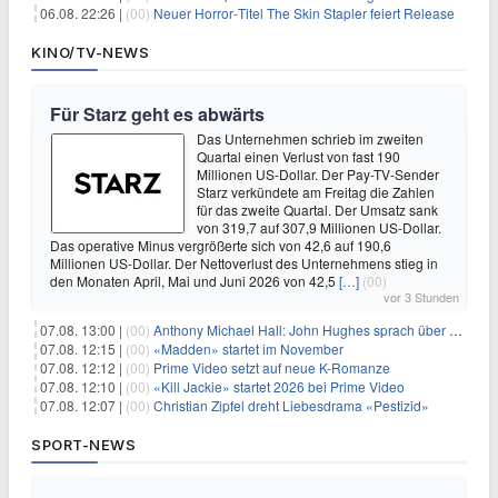
06.08. 22:26 |
(00)
Neuer Horror‑Titel The Skin Stapler feiert Release
KINO/TV-NEWS
Für Starz geht es abwärts
Das Unternehmen schrieb im zweiten
Quartal einen Verlust von fast 190
Millionen US-Dollar. Der Pay-TV-Sender
Starz verkündete am Freitag die Zahlen
für das zweite Quartal. Der Umsatz sank
von 319,7 auf 307,9 Millionen US-Dollar.
Das operative Minus vergrößerte sich von 42,6 auf 190,6
Millionen US-Dollar. Der Nettoverlust des Unternehmens stieg in
den Monaten April, Mai und Juni 2026 von 42,5
[…]
(00)
vor 3 Stunden
07.08. 13:00 |
(00)
Anthony Michael Hall: John Hughes sprach über eine Fortsetzung von 'The Breakfast Club'
07.08. 12:15 |
(00)
«Madden» startet im November
07.08. 12:12 |
(00)
Prime Video setzt auf neue K-Romanze
07.08. 12:10 |
(00)
«Kill Jackie» startet 2026 bei Prime Video
07.08. 12:07 |
(00)
Christian Zipfel dreht Liebesdrama «Pestizid»
SPORT-NEWS