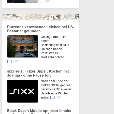
[…]
(00)
Dutzende verwesende Leichen bei US-
Bestatter gefunden
Chicago (dpa) - In
einem
Bestattungsinstitut in
Chicago haben
Polizisten US-
Medienberichten
[…]
(00)
sixx setzt «Fixer Upper: Kochen mit
Joanna» ohne Pause fort
Nach dem Ende der
fünften Staffel geht es
bei sixx nahtlos weiter:
Bereits eine Woche
später
[…]
(00)
Black Desert Mobile optimiert Inhalte