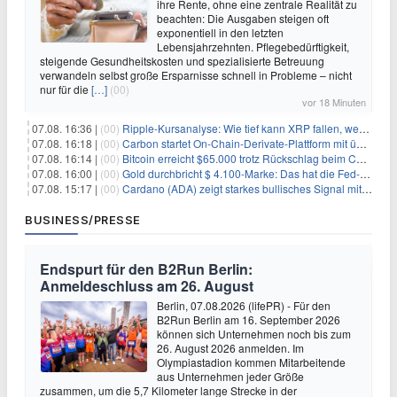
ihre Rente, ohne eine zentrale Realität zu
beachten: Die Ausgaben steigen oft
exponentiell in den letzten
Lebensjahrzehnten. Pflegebedürftigkeit,
steigende Gesundheitskosten und spezialisierte Betreuung
verwandeln selbst große Ersparnisse schnell in Probleme – nicht
nur für die
[…]
(00)
vor 18 Minuten
07.08. 16:36 |
(00)
Ripple-Kursanalyse: Wie tief kann XRP fallen, wenn die $1-Unterstützung am Wochenende verloren geht?
07.08. 16:18 |
(00)
Carbon startet On-Chain-Derivate-Plattform mit über 950 Märkten in einem Konto
07.08. 16:14 |
(00)
Bitcoin erreicht $65.000 trotz Rückschlag beim CLARITY Act und fehlendem US-Iran-Abkommen
07.08. 16:00 |
(00)
Gold durchbricht $ 4.100-Marke: Das hat die Fed-Entscheidung ausgelöst
07.08. 15:17 |
(00)
Cardano (ADA) zeigt starkes bullisches Signal mit Potenzial für 200% Kursanstieg
BUSINESS/PRESSE
Endspurt für den B2Run Berlin:
Anmeldeschluss am 26. August
Berlin, 07.08.2026 (lifePR) - Für den
B2Run Berlin am 16. September 2026
können sich Unternehmen noch bis zum
26. August 2026 anmelden. Im
Olympiastadion kommen Mitarbeitende
aus Unternehmen jeder Größe
zusammen, um die 5,7 Kilometer lange Strecke in der