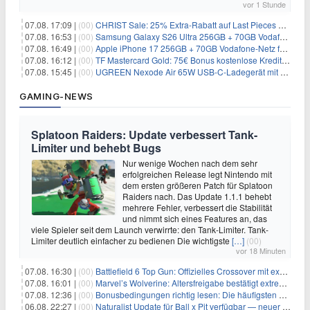
vor 1 Stunde
07.08. 17:09 |
(00)
CHRIST Sale: 25% Extra-Rabatt auf Last Pieces bei Schmuck & Uhren
07.08. 16:53 |
(00)
Samsung Galaxy S26 Ultra 256GB + 70GB Vodafone-Netz für 34,99€/Monat (effektiv 4,74€/Monat)
07.08. 16:49 |
(00)
Apple iPhone 17 256GB + 70GB Vodafone-Netz für 34,99€/Monat (effektiv 6,41€/Monat)
07.08. 16:12 |
(00)
TF Mastercard Gold: 75€ Bonus kostenlose Kreditkarte ohne Fremdwährungsgebühren
07.08. 15:45 |
(00)
UGREEN Nexode Air 65W USB-C-Ladegerät mit GaN-Technik für 24,99€
GAMING-NEWS
Splatoon Raiders: Update verbessert Tank-
Limiter und behebt Bugs
Nur wenige Wochen nach dem sehr
erfolgreichen Release legt Nintendo mit
dem ersten größeren Patch für Splatoon
Raiders nach. Das Update 1.1.1 behebt
mehrere Fehler, verbessert die Stabilität
und nimmt sich eines Features an, das
viele Spieler seit dem Launch verwirrte: den Tank-Limiter. Tank-
Limiter deutlich einfacher zu bedienen Die wichtigste
[…]
(00)
vor 18 Minuten
07.08. 16:30 |
(00)
Battlefield 6 Top Gun: Offizielles Crossover mit exklusiven Inhalten angekündigt
07.08. 16:01 |
(00)
Marvel’s Wolverine: Altersfreigabe bestätigt extreme Gewalt und düstere Szenen
07.08. 12:36 |
(00)
Bonusbedingungen richtig lesen: Die häufigsten Stolperfallen
06.08. 22:27 |
(00)
Naturalist Update für Ball x Pit verfügbar — neuer Content auf allen Plattformen