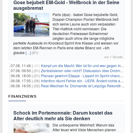
Gose bejubelt EM-Gold - Wellbrock in der Seine
ausgebremst
Paris (dpa) - Isabel Gose bejubelte Gold,
Doppel-Champion Florian Wellbrock ließ
sich seine Laune auch vom verpassten
Titel-Hattrick nicht vermiesen: Die
deutschen Freiwasser-Schwimmer
zeigten auch ohne die lange mögliche
perfekte Ausbeute im Knockout Sprint ihre Klasse und weisen vor
dem letzten EM-Rennen in Paris eine starke Bilanz vor. «Ich
glaube
[…]
(01)
vor 1 Stunde
07.08. 11:46 |
(00)
Kampf um die Macht: Wer ist für und wer gegen Infantino?
07.08. 09:50 |
(01)
Zentralisieren oder nicht? Diskussion über Drohnenabwehr
06.08. 18:00 |
(01)
Pienaar gewinnt Etappe - Lippert im Sprint chancenlos
06.08. 17:05 |
(06)
Infantino räumt Fehler ein - UEFA: Ändert nichts an Boykott
06.08. 16:05 |
(02)
Real-Wechsel fix: Diomande ist Leipzigs Rekordtransfer
FINANZNEWS
Schock im Portemonnaie: Darum kostet das
Alter deutlich mehr als Sie denken
Die unbequeme Wahrheit: Warum das
Alter teuer wird Viele Menschen planen