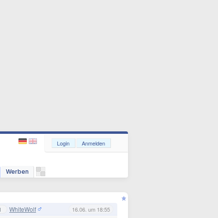
Login
Anmelden
Werben
WhiteWolf
1
16.06. um 18:55