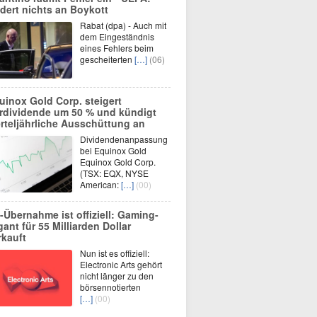
dert nichts an Boykott
Rabat (dpa) - Auch mit
dem Eingeständnis
eines Fehlers beim
gescheiterten
[…]
(06)
uinox Gold Corp. steigert
rdividende um 50 % und kündigt
erteljährliche Ausschüttung an
Dividendenanpassung
bei Equinox Gold
Equinox Gold Corp.
(TSX: EQX, NYSE
American:
[…]
(00)
-Übernahme ist offiziell: Gaming-
gant für 55 Milliarden Dollar
rkauft
Nun ist es offiziell:
Electronic Arts gehört
nicht länger zu den
börsennotierten
[…]
(00)