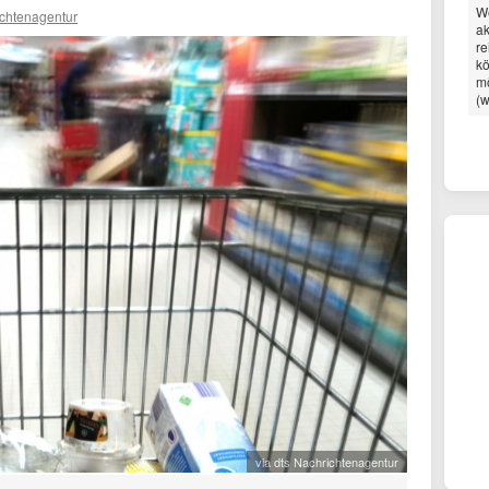
We
ichtenagentur
ak
re
kö
mö
(w
via dts Nachrichtenagentur