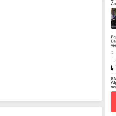
Än
Eq
Ba
vi
EA
Gi
ve