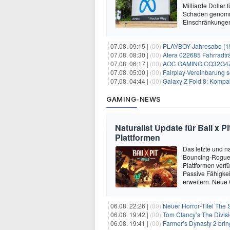
Milliarde Dollar 
Schaden genomm
Einschränkungen 
07.08. 09:15 |
(00)
PLAYBOY Jahresabo (15
07.08. 08:30 |
(00)
Atera 022685 Fahrradträ
07.08. 06:17 |
(00)
AOC GAMING CQ32G4ZA –
07.08. 05:00 |
(00)
Fairplay-Vereinbarung s
07.08. 04:44 |
(00)
Galaxy Z Fold 8: Kompak
GAMING-NEWS
Naturalist Update für Ball x P
Plattformen
Das letzte und na
Bouncing-Roguelit
Plattformen verf
Passive Fähigkei
erweitern. Neue
06.08. 22:26 |
(00)
Neuer Horror‑Titel The S
06.08. 19:42 |
(00)
Tom Clancy’s The Divisi
06.08. 19:41 |
(00)
Farmer’s Dynasty 2 bri