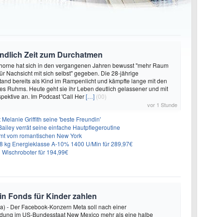
endlich Zeit zum Durchatmen
Thorne hat sich in den vergangenen Jahren bewusst "mehr Raum
r Nachsicht mit sich selbst" gegeben. Die 28-jährige
tand bereits als Kind im Rampenlicht und kämpfte lange mit den
es Ruhms. Heute geht sie ihr Leben deutlich gelassener und mit
pektive an. Im Podcast 'Call Her
[…]
(00)
vor 1 Stunde
Melanie Griffith seine 'beste Freundin'
Bailey verrät seine einfache Hautpflegeroutine
mt vom romantischen New York
 kg Energieklasse A-10% 1400 U/Min für 289,97€
Wischroboter für 194,99€
 in Fonds für Kinder zahlen
a) - Der Facebook-Konzern Meta soll nach einer
idung im US-Bundesstaat New Mexico mehr als eine halbe