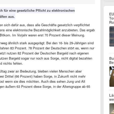
 für eine gesetzliche Pflicht zu elektronischen
EU
ften aus.
To
Ru
n sich dafür aus, dass alle Geschäfte gesetzlich verpflichtet
ens eine elektronische Bezahlmöglichkeit anzubieten. Das ergab
itkom. Im Vorjahr waren erst 70 Prozent dieser Meinung.
nweg ähnlich stark ausgeprägt: Bei den 16- bis 29-Jährigen sind
 Jahren 83 Prozent. 78 Prozent der Deutschen stört es, wenn nur
jetzt nutzen 82 Prozent der Deutschen Bargeld nach eigenen
utzen Bargeld sogar nur noch aus Sorge, nicht digital bezahlen
Bu
Be
 nichts fehlen.
lltag zwar an Bedeutung, bleiben vielen Menschen aber
wei Drittel (66 Prozent) haben Sorge, in Zukunft nicht mehr
lbst wenn sie dies möchten. Auch dies sehen Jung und Alt
rigen äußern 63 Prozent diese Sorge, in der Altersgruppe ab 65
Lä
we