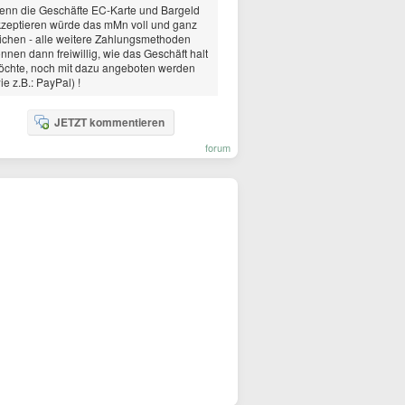
nn die Geschäfte EC-Karte und Bargeld
zeptieren würde das mMn voll und ganz
ichen - alle weitere Zahlungsmethoden
nnen dann freiwillig, wie das Geschäft halt
chte, noch mit dazu angeboten werden
ie z.B.: PayPal) !
JETZT kommentieren
forum