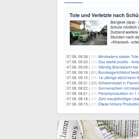
Tote und Verletzte nach Sch
Bangkok (dpa) - 
Schule nördlich
Dutzend weitere 
Stunden nach der 
«Khaosod» unter
07.08. 09:38 |
(00)
Mindestens sieben Tote
07.08. 09:33 |
(00)
Dax startet positiv - An
07.08. 09:26 |
(00)
Ständig Brandalarm bei
07.08. 09:18 |
(01)
Bundesgerichtshof bestä
07.08. 09:15 |
(00)
14-Jährige stürzt beim K
07.08. 08:31 |
(02)
Schweinestall in Flamme
07.08. 08:22 |
(00)
Sonnenschein mit lokal
07.08. 08:21 |
(00)
Fleischproduktion im 1
07.08. 08:18 |
(00)
Zahl mautpflichtiger Lk
07.08. 08:15 |
(00)
Etwas höhere Produktio