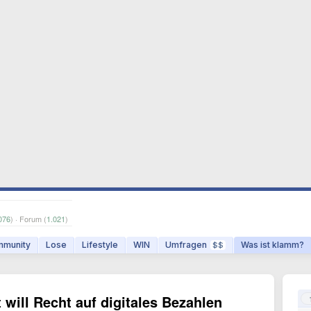
076
) · Forum (
1.021
)
munity
Lose
Lifestyle
WIN
Umfragen
Was ist klamm?
$$
will Recht auf digitales Bezahlen