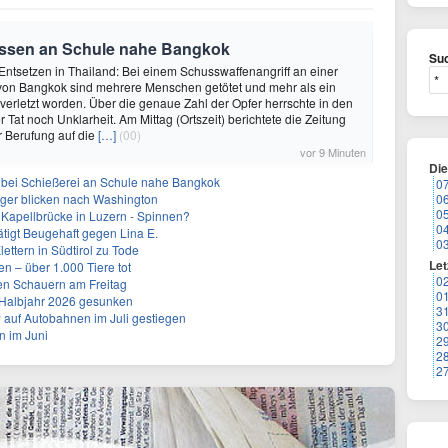
üssen an Schule nahe Bangkok
Suc
Entsetzen in Thailand: Bei einem Schusswaffenangriff an einer
 von Bangkok sind mehrere Menschen getötet und mehr als ein
verletzt worden. Über die genaue Zahl der Opfer herrschte in den
Tat noch Unklarheit. Am Mittag (Ortszeit) berichtete die Zeitung
 Berufung auf die
[…]
(00)
vor 9 Minuten
Di
 bei Schießerei an Schule nahe Bangkok
0
leger blicken nach Washington
0
0
 Kapellbrücke in Luzern - Spinnen?
0
tigt Beugehaft gegen Lina E.
0
lettern in Südtirol zu Tode
Let
n – über 1.000 Tiere tot
0
en Schauern am Freitag
0
. Halbjahr 2026 gesunken
3
w auf Autobahnen im Juli gestiegen
3
n im Juni
2
2
2