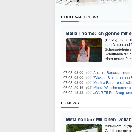
BOULEVARD-NEWS
Bella Thorne: Ich gönne mir 
(BANG) - Bella 
zum Atmen und fü
Schauspielerin s
Schattenseiten d
einer neuen Pers
07.08. 08:00 |
(00)
Antonio Banderas nennt 
07.08. 08:00 |
(00)
'Wicked'-Star Jonathan 
07.08. 08:00 |
(00)
Monica Barbaro schwär
06.08. 20:46 |
(03)
Midea Waschmaschine 8
06.08. 18:33 |
(00)
JONR T5 Pro Saug- und 
IT-NEWS
Meta soll 567 Millionen Dollar
Albuquerque (dp
Gerichtsentsche