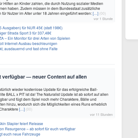
für Hilfen an Kinder zahlen, die durch Nutzung sozialer Medien
en haben. Zudem müssen in dem Bundesstaat zusätzliche
für Nutzer im Alter unter 18 Jahren eingeführt werden:
[…]
(00)
vor 1 Stunde
 Ausgaben) für NUR 45€ (statt 198€)
ger Strada Sport 3 für 337,48€
 Ein Monitor für drei Arten von Spielen
oll Internet-Ausbau beschleunigen
t, ausdauernd und fast ohne Falte
it verfügbar — neuer Content auf allen
türlich wieder kostenlose Update für das erfolgreiche Ball-
e BALL x PIT ist da! The Naturalist Update ist ab sofort auf allen
ügbar und fügt dem Spiel noch mehr Charaktere, Bälle und
ten hinzu, wodurch sich die Möglichkeiten eines Runs erheblich
 Charaktere
[…]
(00)
vor 11 Stunden
kin Stapler feiert Release
on Resurgence – ab sofort für euch verfügbar
ngt euch neue Fahrzeuge