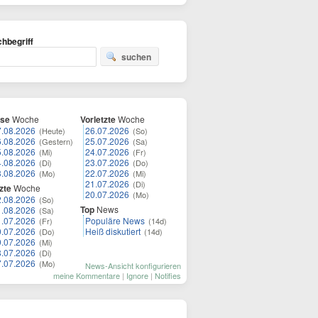
hbegriff
suchen
ese
Woche
Vorletzte
Woche
7.08.2026
26.07.2026
(Heute)
(So)
6.08.2026
25.07.2026
(Gestern)
(Sa)
5.08.2026
24.07.2026
(Mi)
(Fr)
4.08.2026
23.07.2026
(Di)
(Do)
3.08.2026
22.07.2026
(Mo)
(Mi)
21.07.2026
(Di)
zte
Woche
20.07.2026
(Mo)
2.08.2026
(So)
Top
News
1.08.2026
(Sa)
1.07.2026
Populäre News
(Fr)
(14d)
0.07.2026
Heiß diskutiert
(Do)
(14d)
9.07.2026
(Mi)
8.07.2026
(Di)
7.07.2026
(Mo)
News-Ansicht konfigurieren
meine Kommentare
|
Ignore
|
Notifies