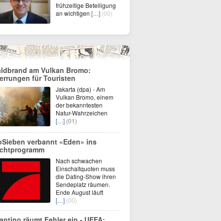
frühzeitige Beteiligung
an wichtigen
[…]
(00)
ldbrand am Vulkan Bromo:
errungen für Touristen
Jakarta (dpa) - Am
Vulkan Bromo, einem
der bekanntesten
Natur-Wahrzeichen
[…]
(01)
oSieben verbannt «Eden» ins
chtprogramm
Nach schwachen
Einschaltquoten muss
die Dating-Show ihren
Sendeplatz räumen.
Ende August läuft
[…]
(00)
fantino räumt Fehler ein - UEFA: