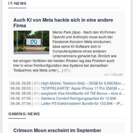
IT-NEWS
Auch KI von Meta hackte sich in eine andere
Firma
Menlo Park (dpa) - Nach den KI-Firmen
OpenAI und Anthropic muss auch der
Facebook-Konzern Meta einräumen,
dass seine KI-Software sich in
Computersysteme eines anderen
Unternehmens gehackt hat. Ähnlich wie
bei einigen Vorfällen der beiden Rivalen lag das Problem auch
hier in einer Fehlkonfiguration des Systems bei demselben
Testpartner, wie Meta unter
[…]
(01)
vor 1 Stunde
06.08. 09:26 |
(01)
High-Mobile: Telekom-Netz – 30GB für 9,99€/Monat / 80GB für 12,49€/Monat / 100GB für 19,99€/Monat (auch mtl. kündbar)
06.08. 09:03 |
(00)
*DOPPELKARTE* Apple iPhone 17 Pro 256GB + 80€ Online Bonus + 50GB 5G + Alles-Flat im Telekom-Netz für 44,94€/Monat – eff. 4,40€/Monat
06.08. 08:39 |
(01)
easybank Visa Kreditkarte mit 75€ Bonus – eine der besten Kreditkarten
06.08. 07:05 |
(00)
Gardena Comfort Reinigungsspritze für 12,89€
06.08. 07:04 |
(00)
Laifen P3 Elektrorasierer Bundle für 152,99€ – IPX7, 2×12.000 Schnitte/min, USB-C, 0,055mm Scherfolie
GAMING-NEWS
Crimson Moon erscheint im September