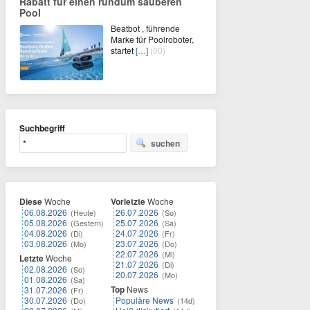
Rabatt für einen rundum sauberen
Pool
Beatbot , führende
Marke für Poolroboter,
startet
[…]
(00)
Suchbegriff
suchen
Diese
Woche
Vorletzte
Woche
06.08.2026
26.07.2026
(Heute)
(So)
05.08.2026
25.07.2026
(Gestern)
(Sa)
04.08.2026
24.07.2026
(Di)
(Fr)
03.08.2026
23.07.2026
(Mo)
(Do)
22.07.2026
(Mi)
Letzte
Woche
21.07.2026
(Di)
02.08.2026
(So)
20.07.2026
(Mo)
01.08.2026
(Sa)
Top
News
31.07.2026
(Fr)
30.07.2026
Populäre News
(Do)
(14d)