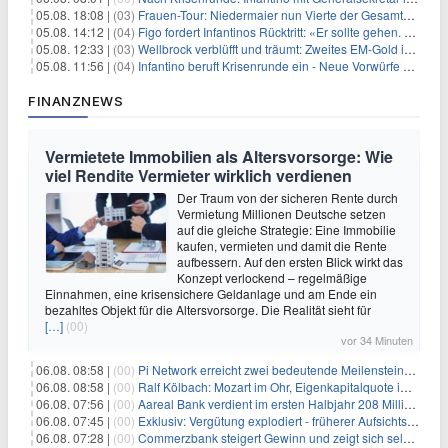
05.08. 18:08 |
(03)
Frauen-Tour: Niedermaier nun Vierte der Gesamtwertung
05.08. 14:12 |
(04)
Figo fordert Infantinos Rücktritt: «Er sollte gehen. Jetzt»
05.08. 12:33 |
(03)
Wellbrock verblüfft und träumt: Zweites EM-Gold in Paris
05.08. 11:56 |
(04)
Infantino beruft Krisenrunde ein - Neue Vorwürfe gegen FIFA
FINANZNEWS
Vermietete Immobilien als Altersvorsorge: Wie
viel Rendite Vermieter wirklich verdienen
Der Traum von der sicheren Rente durch
Vermietung Millionen Deutsche setzen
auf die gleiche Strategie: Eine Immobilie
kaufen, vermieten und damit die Rente
aufbessern. Auf den ersten Blick wirkt das
Konzept verlockend – regelmäßige
Einnahmen, eine krisensichere Geldanlage und am Ende ein
bezahltes Objekt für die Altersvorsorge. Die Realität sieht für
[…]
(00)
vor 34 Minuten
06.08. 08:58 |
(00)
Pi Network erreicht zwei bedeutende Meilensteine in einer Rallye
06.08. 08:58 |
(00)
Ralf Kölbach: Mozart im Ohr, Eigenkapitalquote im Blick - wie dieser Denker die Westerwald Bank führt
06.08. 07:56 |
(00)
Aareal Bank verdient im ersten Halbjahr 208 Millionen Euro
06.08. 07:45 |
(00)
Exklusiv: Vergütung explodiert - früherer Aufsichtsratschef gibt aus Protest Ehrentitel ab
06.08. 07:28 |
(00)
Commerzbank steigert Gewinn und zeigt sich selbstbewusst gegenüber Unicredit