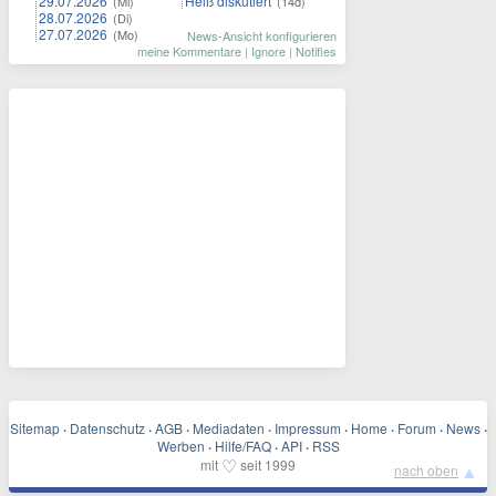
29.07.2026
Heiß diskutiert
(Mi)
(14d)
28.07.2026
(Di)
27.07.2026
(Mo)
News-Ansicht konfigurieren
meine Kommentare
|
Ignore
|
Notifies
Sitemap
·
Datenschutz
·
AGB
·
Mediadaten
·
Impressum
·
Home
·
Forum
·
News
·
Werben
·
Hilfe/FAQ
·
API
·
RSS
♡
mit
seit 1999
▲
nach oben