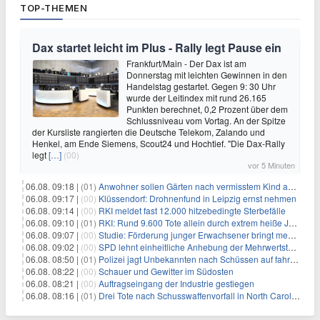
TOP-THEMEN
Dax startet leicht im Plus - Rally legt Pause ein
Frankfurt/Main - Der Dax ist am
Donnerstag mit leichten Gewinnen in den
Handelstag gestartet. Gegen 9: 30 Uhr
wurde der Leitindex mit rund 26.165
Punkten berechnet, 0,2 Prozent über dem
Schlussniveau vom Vortag. An der Spitze
der Kursliste rangierten die Deutsche Telekom, Zalando und
Henkel, am Ende Siemens, Scout24 und Hochtief. "Die Dax-Rally
legt
[…]
(00)
vor 5 Minuten
06.08. 09:18 |
(01)
Anwohner sollen Gärten nach vermisstem Kind absuchen
06.08. 09:17 |
(00)
Klüssendorf: Drohnenfund in Leipzig ernst nehmen
06.08. 09:14 |
(00)
RKI meldet fast 12.000 hitzebedingte Sterbefälle
06.08. 09:10 |
(01)
RKI: Rund 9.600 Tote allein durch extrem heiße Juni-Woche
06.08. 09:07 |
(00)
Studie: Förderung junger Erwachsener bringt mehr als bei Älteren
06.08. 09:02 |
(00)
SPD lehnt einheitliche Anhebung der Mehrwertsteuer ab
06.08. 08:50 |
(01)
Polizei jagt Unbekannten nach Schüssen auf fahrendes Auto
06.08. 08:22 |
(00)
Schauer und Gewitter im Südosten
06.08. 08:21 |
(00)
Auftragseingang der Industrie gestiegen
06.08. 08:16 |
(01)
Drei Tote nach Schusswaffenvorfall in North Carolina