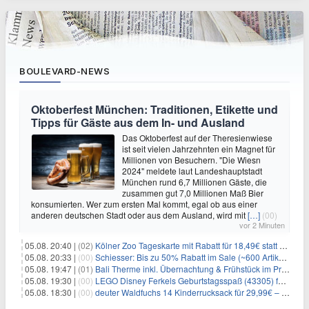
BOULEVARD-NEWS
Oktoberfest München: Traditionen, Etikette und
Tipps für Gäste aus dem In- und Ausland
Das Oktoberfest auf der Theresienwiese
ist seit vielen Jahrzehnten ein Magnet für
Millionen von Besuchern. "Die Wiesn
2024" meldete laut Landeshauptstadt
München rund 6,7 Millionen Gäste, die
zusammen gut 7,0 Millionen Maß Bier
konsumierten. Wer zum ersten Mal kommt, egal ob aus einer
anderen deutschen Stadt oder aus dem Ausland, wird mit
[…]
(00)
vor 2 Minuten
05.08. 20:40 |
(02)
Kölner Zoo Tageskarte mit Rabatt für 18,49€ statt 29,50€ – einlösbar bis Dezember
05.08. 20:33 |
(00)
Schiesser: Bis zu 50% Rabatt im Sale (~600 Artikel zur Auswahl)
05.08. 19:47 |
(01)
Bali Therme inkl. Übernachtung & Frühstück im Premium Hotel (Bad Oeynhausen) ab 89€ p.P.
05.08. 19:30 |
(00)
LEGO Disney Ferkels Geburtstagsspaß (43305) für 29,10€
05.08. 18:30 |
(00)
deuter Waldfuchs 14 Kinderrucksack für 29,99€ – Amber-maple