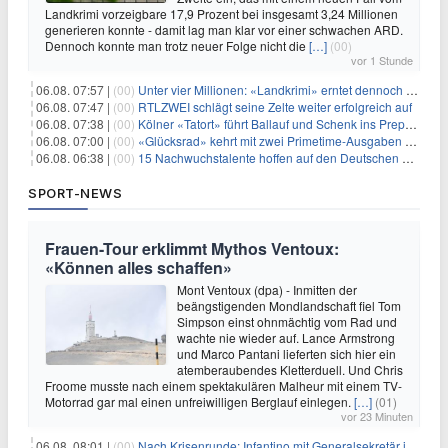
Landkrimi vorzeigbare 17,9 Prozent bei insgesamt 3,24 Millionen
generieren konnte - damit lag man klar vor einer schwachen ARD.
Dennoch konnte man trotz neuer Folge nicht die
[…]
(00)
vor 1 Stunde
06.08. 07:57 |
(00)
Unter vier Millionen: «Landkrimi» erntet dennoch Primetime-Führung
06.08. 07:47 |
(00)
RTLZWEI schlägt seine Zelte weiter erfolgreich auf
06.08. 07:38 |
(00)
Kölner «Tatort» führt Ballauf und Schenk ins Prepper-Milieu
06.08. 07:00 |
(00)
«Glücksrad» kehrt mit zwei Primetime-Ausgaben zurück
06.08. 06:38 |
(00)
15 Nachwuchstalente hoffen auf den Deutschen Radiopreis
SPORT-NEWS
Frauen-Tour erklimmt Mythos Ventoux:
«Können alles schaffen»
Mont Ventoux (dpa) - Inmitten der
beängstigenden Mondlandschaft fiel Tom
Simpson einst ohnmächtig vom Rad und
wachte nie wieder auf. Lance Armstrong
und Marco Pantani lieferten sich hier ein
atemberaubendes Kletterduell. Und Chris
Froome musste nach einem spektakulären Malheur mit einem TV-
Motorrad gar mal einen unfreiwilligen Berglauf einlegen.
[…]
(01)
vor 23 Minuten
06.08. 08:01 |
(00)
Nach Krisenrunde: Infantino mit Generalsekretär im Stadion