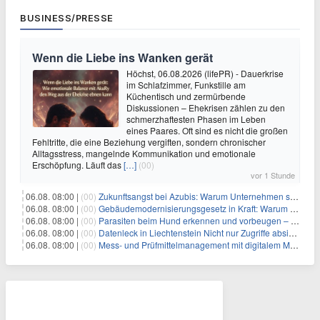
BUSINESS/PRESSE
Wenn die Liebe ins Wanken gerät
Höchst, 06.08.2026 (lifePR) - Dauerkrise
im Schlafzimmer, Funkstille am
Küchentisch und zermürbende
Diskussionen – Ehekrisen zählen zu den
schmerzhaftesten Phasen im Leben
eines Paares. Oft sind es nicht die großen
Fehltritte, die eine Beziehung vergiften, sondern chronischer
Alltagsstress, mangelnde Kommunikation und emotionale
Erschöpfung. Läuft das
[…]
(00)
vor 1 Stunde
06.08. 08:00 |
(00)
Zukunftsangst bei Azubis: Warum Unternehmen schnelle Erfolgserlebnisse ermöglichen sollten
06.08. 08:00 |
(00)
Gebäudemodernisierungsgesetz in Kraft: Warum in Hamburg trotzdem eigene Regeln gelten
06.08. 08:00 |
(00)
Parasiten beim Hund erkennen und vorbeugen – Die wichtigsten Tipps
06.08. 08:00 |
(00)
Datenleck in Liechtenstein Nicht nur Zugriffe absichern, sondern sensible Daten selbst schützen
06.08. 08:00 |
(00)
Mess- und Prüfmittelmanagement mit digitalem Management im Griff