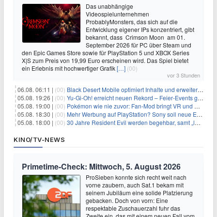
Das unabhängige
Videospielunternehmen
ProbablyMonsters, das sich auf die
Entwicklung eigener IPs konzentriert, gibt
bekannt, dass Crimson Moon am 01.
September 2026 für PC über Steam und
den Epic Games Store sowie für PlayStation 5 und XBOX Series
X|S zum Preis von 19,99 Euro erscheinen wird. Das Spiel bietet
ein Erlebnis mit hochwertiger Grafik
[…]
(00)
vor 3 Stunden
06.08. 06:11 |
(00)
Black Desert Mobile optimiert Inhalte und erweitert Treasure Access
05.08. 19:26 |
(00)
Yu‑Gi‑Oh! erreicht neuen Rekord – Feier‑Events gestartet
05.08. 19:00 |
(00)
Pokémon wie nie zuvor: Fan-Mod bringt VR und Ego-Perspektive nach Kanto
05.08. 18:30 |
(00)
Mehr Werbung auf PlayStation? Sony soll neue Einnahmequellen prüfen
05.08. 18:00 |
(00)
30 Jahre Resident Evil werden begehbar, samt „lebensgroßem Leon“
KINO/TV-NEWS
Primetime-Check: Mittwoch, 5. August 2026
ProSieben konnte sich recht weit nach
vorne zaubern, auch Sat.1 bekam mit
seinem Jubiläum eine solide Platzierung
gebacken. Doch von vorn: Eine
respektable Zuschauerzahl fuhr das
Zweite ein, das mit einem neuen Fall vom