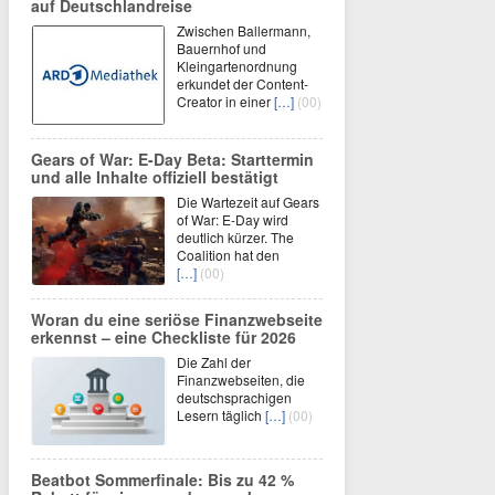
auf Deutschlandreise
Zwischen Ballermann,
Bauernhof und
Kleingartenordnung
erkundet der Content-
Creator in einer
[…]
(00)
Gears of War: E-Day Beta: Starttermin
und alle Inhalte offiziell bestätigt
Die Wartezeit auf Gears
of War: E-Day wird
deutlich kürzer. The
Coalition hat den
[…]
(00)
Woran du eine seriöse Finanzwebseite
erkennst – eine Checkliste für 2026
Die Zahl der
Finanzwebseiten, die
deutschsprachigen
Lesern täglich
[…]
(00)
Beatbot Sommerfinale: Bis zu 42 %