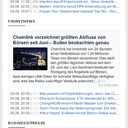
05.08. 11:56 |
(04)
Infantino beruft Krisenrunde ein - Neue Vorwürfe gegen FIFA
04.08. 22:52 |
(04)
Medien: Infantino beruft FIFA-Krisensitzung am Mittwoch ein
04.08. 18:07 |
(00)
Frauen-Tour: Niedermaier verpasst Top Ten - Reusser siegt
FINANZNEWS
Chainlink verzeichnet größten Abfluss von
Börsen seit Juni – Bullen beobachten genau
Chainlink hat innerhalb von 24 Stunden
einen Nettoabfluss von 1,26 Millionen
Token von Börsen verzeichnet. Dies stellt
den größten täglichen Abfluss seit dem
29. Juni dar. Laut Santiment bedeutet der
Rückgang des Angebots auf Börsen,
dass weniger LINK-Token für schnelle Verkaufsaufträge verfügbar
sind, was das Risiko zukünftiger Verkäufe potenziell
[…]
(00)
vor 3 Stunden
05.08. 22:29 |
(00)
Was passiert mit Kryptowährungen, wenn das CLARITY-Gesetz diese Woche scheitert? Hougan erklärt
05.08. 20:38 |
(00)
Ethereum-Kursanalyse: ETH überwindet $1.900, aber größere Herausforderungen stehen bevor
05.08. 20:36 |
(00)
ChangeNOW ernennt Martin Masser zum Direktor für strategische Partnerschaften
05.08. 20:00 |
(00)
Tyson Foods kappt die Gewinnprognose: Die historische Rinderkrise will einfach nicht enden
05.08. 20:00 |
(00)
Arthur Hayes: KI-Blase könnte Bitcoin-Rallye auslösen
BUSINESS/PRESSE