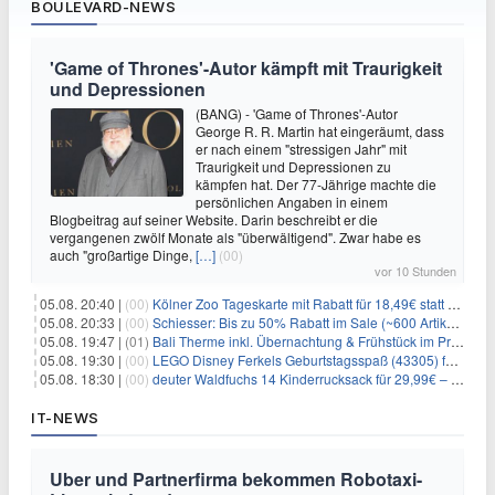
BOULEVARD-NEWS
'Game of Thrones'-Autor kämpft mit Traurigkeit
und Depressionen
(BANG) - 'Game of Thrones'-Autor
George R. R. Martin hat eingeräumt, dass
er nach einem "stressigen Jahr" mit
Traurigkeit und Depressionen zu
kämpfen hat. Der 77-Jährige machte die
persönlichen Angaben in einem
Blogbeitrag auf seiner Website. Darin beschreibt er die
vergangenen zwölf Monate als "überwältigend". Zwar habe es
auch "großartige Dinge,
[…]
(00)
vor 10 Stunden
05.08. 20:40 |
(00)
Kölner Zoo Tageskarte mit Rabatt für 18,49€ statt 29,50€ – einlösbar bis Dezember
05.08. 20:33 |
(00)
Schiesser: Bis zu 50% Rabatt im Sale (~600 Artikel zur Auswahl)
05.08. 19:47 |
(01)
Bali Therme inkl. Übernachtung & Frühstück im Premium Hotel (Bad Oeynhausen) ab 89€ p.P.
05.08. 19:30 |
(00)
LEGO Disney Ferkels Geburtstagsspaß (43305) für 29,10€
05.08. 18:30 |
(00)
deuter Waldfuchs 14 Kinderrucksack für 29,99€ – Amber-maple
IT-NEWS
Uber und Partnerfirma bekommen Robotaxi-