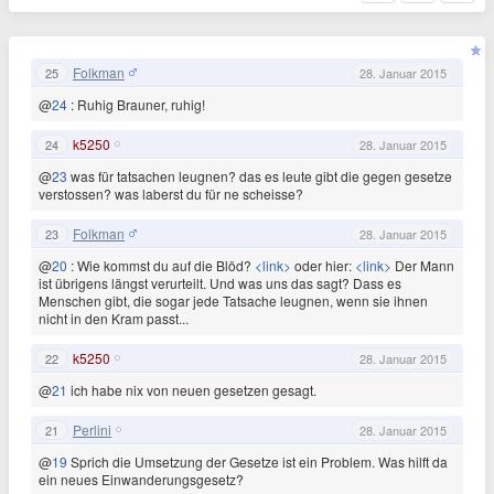
Folkman
25
28. Januar 2015
@
24
: Ruhig Brauner, ruhig!
k5250
24
28. Januar 2015
@
23
was für tatsachen leugnen? das es leute gibt die gegen gesetze
verstossen? was laberst du für ne scheisse?
Folkman
23
28. Januar 2015
@
20
: Wie kommst du auf die Blöd?
<link>
oder hier:
<link>
Der Mann
ist übrigens längst verurteilt. Und was uns das sagt? Dass es
Menschen gibt, die sogar jede Tatsache leugnen, wenn sie ihnen
nicht in den Kram passt...
k5250
22
28. Januar 2015
@
21
ich habe nix von neuen gesetzen gesagt.
Perlini
21
28. Januar 2015
@
19
Sprich die Umsetzung der Gesetze ist ein Problem. Was hilft da
ein neues Einwanderungsgesetz?