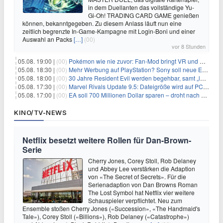
in dem Duellanten das vollständige Yu-
Gi-Oh! TRADING CARD GAME genießen
können, bekanntgegeben. Zu diesem Anlass läuft nun eine
zeitlich begrenzte In-Game-Kampagne mit Login-Boni und einer
Auswahl an Packs
[…]
(00)
vor 8 Stunden
05.08. 19:00 |
(00)
Pokémon wie nie zuvor: Fan-Mod bringt VR und Ego-Perspektive nach Kanto
05.08. 18:30 |
(00)
Mehr Werbung auf PlayStation? Sony soll neue Einnahmequellen prüfen
05.08. 18:00 |
(00)
30 Jahre Resident Evil werden begehbar, samt „lebensgroßem Leon“
05.08. 17:30 |
(00)
Marvel Rivals Update 9.5: Dateigröße wird auf PC und Konsolen deutlich reduziert
05.08. 17:00 |
(00)
EA soll 700 Millionen Dollar sparen – droht nach der Übernahme die nächste Entlassungswelle?
KINO/TV-NEWS
Netflix besetzt weitere Rollen für Dan-Brown-
Serie
Cherry Jones, Corey Stoll, Rob Delaney
und Abbey Lee verstärken die Adaption
von «The Secret of Secrets». Für die
Serienadaption von Dan Browns Roman
The Lost Symbol hat Netflix vier weitere
Schauspieler verpflichtet. Neu zum
Ensemble stoßen Cherry Jones («Succession», «The Handmaid's
Tale»), Corey Stoll («Billions»), Rob Delaney («Catastrophe»)