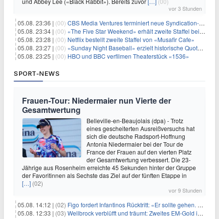
und Abbey Lee («Black Rabbit»). Bereits zuvor
[…]
(00)
vor 3 Stunden
05.08. 23:36 |
(00)
CBS Media Ventures terminiert neue Syndication-Formate
05.08. 23:34 |
(00)
«The Five Star Weekend» erhält zweite Staffel bei Peacock
05.08. 23:28 |
(00)
Netflix bestellt zweite Staffel von «Musafir Cafe»
05.08. 23:27 |
(00)
«Sunday Night Baseball» erzielt historische Quotenserie für NBC
05.08. 23:25 |
(00)
HBO und BBC verfilmen Theaterstück «1536»
SPORT-NEWS
Frauen-Tour: Niedermaier nun Vierte der
Gesamtwertung
Belleville-en-Beaujolais (dpa) - Trotz
eines gescheiterten Ausreißversuchs hat
sich die deutsche Radsport-Hoffnung
Antonia Niedermaier bei der Tour de
France der Frauen auf den vierten Platz
der Gesamtwertung verbessert. Die 23-
Jährige aus Rosenheim erreichte 45 Sekunden hinter der Gruppe
der Favoritinnen als Sechste das Ziel auf der fünften Etappe in
[…]
(02)
vor 9 Stunden
05.08. 14:12 |
(02)
Figo fordert Infantinos Rücktritt: «Er sollte gehen. Jetzt»
05.08. 12:33 |
(03)
Wellbrock verblüfft und träumt: Zweites EM-Gold in Paris