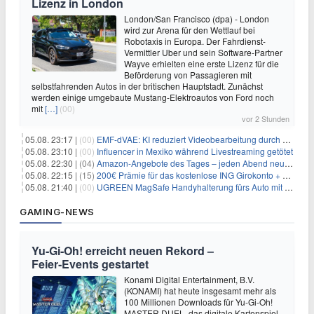
Lizenz in London
London/San Francisco (dpa) - London
wird zur Arena für den Wettlauf bei
Robotaxis in Europa. Der Fahrdienst-
Vermittler Uber und sein Software-Partner
Wayve erhielten eine erste Lizenz für die
Beförderung von Passagieren mit
selbstfahrenden Autos in der britischen Hauptstadt. Zunächst
werden einige umgebaute Mustang-Elektroautos von Ford noch
mit
[…]
(00)
vor 2 Stunden
05.08. 23:17 |
(00)
EMF-dVAE: KI reduziert Videobearbeitung durch audio-gesteuerte Bildauswahl um 65%
05.08. 23:10 |
(00)
Influencer in Mexiko während Livestreaming getötet
05.08. 22:30 |
(04)
Amazon-Angebote des Tages – jeden Abend neue Deals zum Stöbern
05.08. 22:15 |
(15)
200€ Prämie für das kostenlose ING Girokonto + gratis Visa + 3,75% Zinsen
05.08. 21:40 |
(00)
UGREEN MagSafe Handyhalterung fürs Auto mit 20 N52-Magneten für 7,96€
GAMING-NEWS
Yu‑Gi‑Oh! erreicht neuen Rekord –
Feier‑Events gestartet
Konami Digital Entertainment, B.V.
(KONAMI) hat heute insgesamt mehr als
100 Millionen Downloads für Yu-Gi-Oh!
MASTER DUEL, das digitale Kartenspiel,