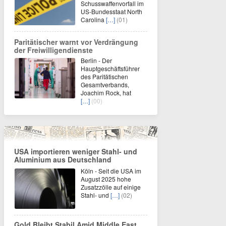
Schusswaffenvorfall im
US-Bundesstaat North
Carolina
[…]
(01)
Paritätischer warnt vor Verdrängung
der Freiwilligendienste
Berlin - Der
Hauptgeschäftsführer
des Paritätischen
Gesamtverbands,
Joachim Rock, hat
[…]
(00)
USA importieren weniger Stahl- und
Aluminium aus Deutschland
Köln - Seit die USA im
August 2025 hohe
Zusatzzölle auf einige
Stahl- und
[…]
(02)
Gold Bleibt Stabil Amid Middle East