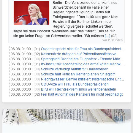
Berlin - Die Vorsitzende der Linken, Ines
Schwerdtner, beharrt im Falle einer
Regierungsbeteiligung in Berlin auf
Enteignungen. "Das ist für uns ganz klar:
Es wird mit der Berliner Linken in der
Regierung vergesellschaftet werden",
sagte sie dem Podcast "5-Minuten-Talk" des "Stern". Das sei für
sie gar keine Frage, so Schwerdtner weiter. "Wir müssen
[…]
(02)
vor 2 Stunden
06.08. 01:00 |
(01)
Özdemir spricht sich für Frau als Bundespräsidentin aus
06.08. 01:00 |
(02)
Kassenärzte drängen auf Präventionsoffensive
06.08. 00:30 |
(00)
Sprengstoff-Drohne am Flughafen: «Fremde Mächte» am Werk?
06.08. 00:00 |
(01)
Ifo-Institut für Abschaffung des ermäßigten Mehrwertsteuersatzes
06.08. 00:00 |
(00)
Schulze verteidigt Auftritt mit Hallervorden
06.08. 00:00 |
(00)
Schulze hält Kritik an Rentenplänen für legitim
06.08. 00:00 |
(00)
Niedrigwasser: Lemke kritisiert systematische Entwässerung
06.08. 00:00 |
(00)
CDU-Vize will Frau als Bundespräsidentin
06.08. 00:00 |
(00)
BPB will Rechtsextremismus weiter behandeln
06.08. 00:00 |
(02)
Frei hält Autorität des Kanzlers für nicht beschädigt