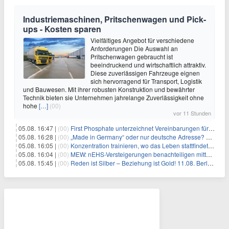
Industriemaschinen, Pritschenwagen und Pick-
ups - Kosten sparen
Vielfältiges Angebot für verschiedene
Anforderungen Die Auswahl an
Pritschenwagen gebraucht ist
beeindruckend und wirtschaftlich attraktiv.
Diese zuverlässigen Fahrzeuge eignen
sich hervorragend für Transport, Logistik
und Bauwesen. Mit ihrer robusten Konstruktion und bewährter
Technik bieten sie Unternehmen jahrelange Zuverlässigkeit ohne
hohe
[…]
(00)
vor 11 Stunden
05.08. 16:47 |
(00)
First Phosphate unterzeichnet Vereinbarungen für nicht zu refundierende Zuwendungen in Höhe von 4,84 Mio. $ von der kanadischen Regierung für Straßeninfrastruktur und Stromübertragungsleitungen
05.08. 16:28 |
(00)
„Made in Germany“ oder nur deutsche Adresse? So erkennen Sie, wo Ihre Leiterplatten wirklich gefertigt werden
05.08. 16:05 |
(00)
Konzentration trainieren, wo das Leben stattfindet: Mobile EEG-Technologie bringt Neurofeedback in den Alltag
05.08. 16:04 |
(00)
MEW: nEHS-Versteigerungen benachteiligen mittelständische Unternehmen
05.08. 15:45 |
(00)
Reden ist Silber – Beziehung ist Gold! 11.08. Berlin – 18:30 Uhr