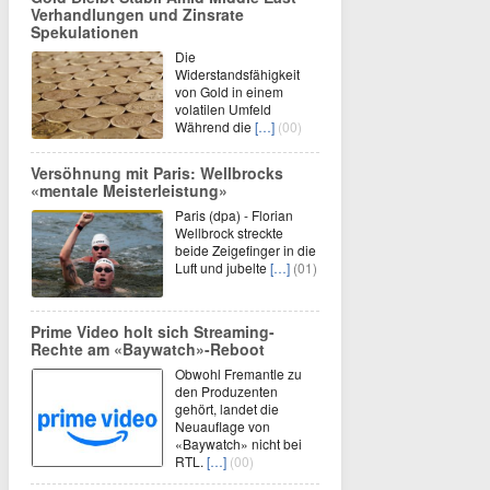
Verhandlungen und Zinsrate
Spekulationen
Die
Widerstandsfähigkeit
von Gold in einem
volatilen Umfeld
Während die
[…]
(00)
Versöhnung mit Paris: Wellbrocks
«mentale Meisterleistung»
Paris (dpa) - Florian
Wellbrock streckte
beide Zeigefinger in die
Luft und jubelte
[…]
(01)
Prime Video holt sich Streaming-
Rechte am «Baywatch»-Reboot
Obwohl Fremantle zu
den Produzenten
gehört, landet die
Neuauflage von
«Baywatch» nicht bei
RTL.
[…]
(00)