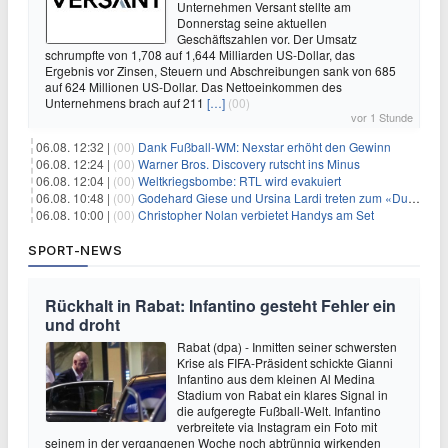
Unternehmen Versant stellte am
Donnerstag seine aktuellen
Geschäftszahlen vor. Der Umsatz
schrumpfte von 1,708 auf 1,644 Milliarden US-Dollar, das
Ergebnis vor Zinsen, Steuern und Abschreibungen sank von 685
auf 624 Millionen US-Dollar. Das Nettoeinkommen des
Unternehmens brach auf 211
[…]
(00)
vor 1 Stunde
06.08. 12:32 |
(00)
Dank Fußball-WM: Nexstar erhöht den Gewinn
06.08. 12:24 |
(00)
Warner Bros. Discovery rutscht ins Minus
06.08. 12:04 |
(00)
Weltkriegsbombe: RTL wird evakuiert
06.08. 10:48 |
(00)
Godehard Giese und Ursina Lardi treten zum «Duell» an
06.08. 10:00 |
(00)
Christopher Nolan verbietet Handys am Set
SPORT-NEWS
Rückhalt in Rabat: Infantino gesteht Fehler ein
und droht
Rabat (dpa) - Inmitten seiner schwersten
Krise als FIFA-Präsident schickte Gianni
Infantino aus dem kleinen Al Medina
Stadium von Rabat ein klares Signal in
die aufgeregte Fußball-Welt. Infantino
verbreitete via Instagram ein Foto mit
seinem in der vergangenen Woche noch abtrünnig wirkenden