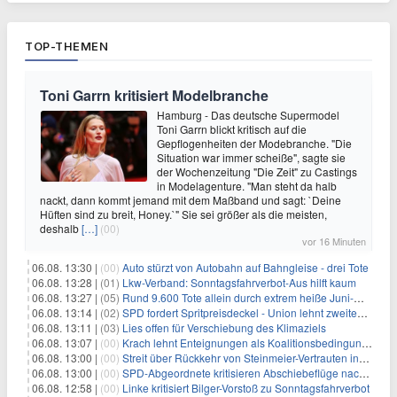
TOP-THEMEN
Toni Garrn kritisiert Modelbranche
Hamburg - Das deutsche Supermodel
Toni Garrn blickt kritisch auf die
Gepflogenheiten der Modebranche. "Die
Situation war immer scheiße", sagte sie
der Wochenzeitung "Die Zeit" zu Castings
in Modelagenture. "Man steht da halb
nackt, dann kommt jemand mit dem Maßband und sagt: `Deine
Hüften sind zu breit, Honey.`" Sie sei größer als die meisten,
deshalb
[…]
(00)
vor 16 Minuten
06.08. 13:30 |
(00)
Auto stürzt von Autobahn auf Bahngleise - drei Tote
06.08. 13:28 |
(01)
Lkw-Verband: Sonntagsfahrverbot-Aus hilft kaum
06.08. 13:27 |
(05)
Rund 9.600 Tote allein durch extrem heiße Juni-Woche
06.08. 13:14 |
(02)
SPD fordert Spritpreisdeckel - Union lehnt zweiten Tankrabatt ab
06.08. 13:11 |
(03)
Lies offen für Verschiebung des Klimaziels
06.08. 13:07 |
(00)
Krach lehnt Enteignungen als Koalitionsbedingung ab
06.08. 13:00 |
(00)
Streit über Rückkehr von Steinmeier-Vertrauten ins Auswärtige Amt
06.08. 13:00 |
(00)
SPD-Abgeordnete kritisieren Abschiebeflüge nach Afghanistan
06.08. 12:58 |
(00)
Linke kritisiert Bilger-Vorstoß zu Sonntagsfahrverbot