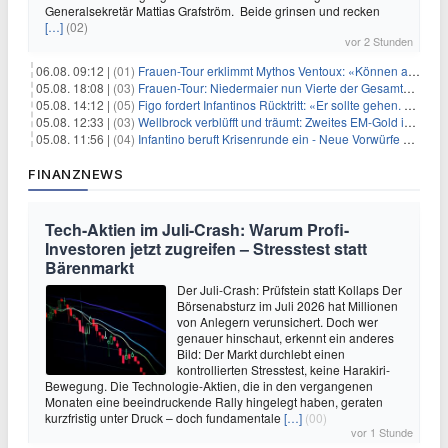
Generalsekretär Mattias Grafström. Beide grinsen und recken
[…]
(02)
vor 2 Stunden
06.08. 09:12 |
(01)
Frauen-Tour erklimmt Mythos Ventoux: «Können alles schaffen»
05.08. 18:08 |
(03)
Frauen-Tour: Niedermaier nun Vierte der Gesamtwertung
05.08. 14:12 |
(05)
Figo fordert Infantinos Rücktritt: «Er sollte gehen. Jetzt»
05.08. 12:33 |
(03)
Wellbrock verblüfft und träumt: Zweites EM-Gold in Paris
05.08. 11:56 |
(04)
Infantino beruft Krisenrunde ein - Neue Vorwürfe gegen FIFA
FINANZNEWS
Tech-Aktien im Juli-Crash: Warum Profi-
Investoren jetzt zugreifen – Stresstest statt
Bärenmarkt
Der Juli-Crash: Prüfstein statt Kollaps Der
Börsenabsturz im Juli 2026 hat Millionen
von Anlegern verunsichert. Doch wer
genauer hinschaut, erkennt ein anderes
Bild: Der Markt durchlebt einen
kontrollierten Stresstest, keine Harakiri-
Bewegung. Die Technologie-Aktien, die in den vergangenen
Monaten eine beeindruckende Rally hingelegt haben, geraten
kurzfristig unter Druck – doch fundamentale
[…]
(00)
vor 1 Stunde