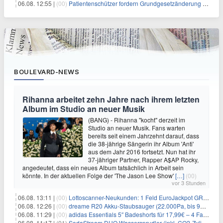
06.08. 12:55 |
(00)
Patientenschützer fordern Grundgesetzänderung für Hitzeschutz
BOULEVARD-NEWS
Rihanna arbeitet zehn Jahre nach ihrem letzten
Album im Studio an neuer Musik
(BANG) - Rihanna "kocht" derzeit im
Studio an neuer Musik. Fans warten
bereits seit einem Jahrzehnt darauf, dass
die 38-jährige Sängerin ihr Album 'Anti'
aus dem Jahr 2016 fortsetzt. Nun hat ihr
37-jähriger Partner, Rapper A$AP Rocky,
angedeutet, dass ein neues Album tatsächlich in Arbeit sein
könnte. In der aktuellen Folge der 'The Jason Lee Show'
[…]
(00)
vor 3 Stunden
06.08. 13:11 |
(00)
Lottoscanner-Neukunden: 1 Feld EuroJackpot GRATIS spielen
06.08. 12:26 |
(00)
dreame R20 Akku-Staubsauger (22.000Pa, bis 90 Min. Laufzeit) für 169€
06.08. 11:29 |
(00)
adidas Essentials 5″ Badeshorts für 17,99€ – 4 Farben
06.08. 11:17 |
(01)
SodaStream DUO Wassersprudler (inkl. CO2-Zylinder) für 94€