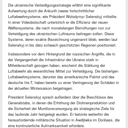
Die ukrainische Verteidigungsstrategie erfährt eine signifikante
Aufwertung durch die Ankunft zweier fortschrittlicher
Luftabwehrsysteme, wie Präsident Wolodymyr Selenskyj mitteilte.
In einer Videobotschaft unterstrich er die Effizienz der neuen
Waffensysteme, die nach monatelangen Bemühungen nun zur
Verteidigung des ukrainischen Luftraums beitragen sollen. Diese
Systeme, deren exakte Bezeichnung ungenannt blieb, werden laut
Selenskyj in bis dato schwach geschützten Regionen positioniert.
Insbesondere vor dem Hintergrund der russischen Angriffe, die in
der Vergangenheit die Infrastruktur der Ukraine stark in
Mitleidenschaft gezogen haben, erscheint die Stärkung der
Luftabwehr als wesentliches Mittel zur Verteidigung. Die bisherigen
Luftabwehrsysteme, darunter das amerikanische Patriot und das
deutsche Iris-T, haben bereits zu einer Verringerung der Schäden in
der aktuellen Wintersaison beigetragen.
President Selenskyj sprach außerdem über die Beschlüsse des
Generalstabs, in denen die Erhöhung der Drohnenproduktion und
die Sicherheit der Munitionsversorgung als strategische Ziele für
das laufende Jahr festgelegt wurden. Er betonte weiterhin die
herausfordernde militärische Situation in Awdijiwka im Donbass, die
eine kontinuierliche Aufmerksamkeit erfordere.