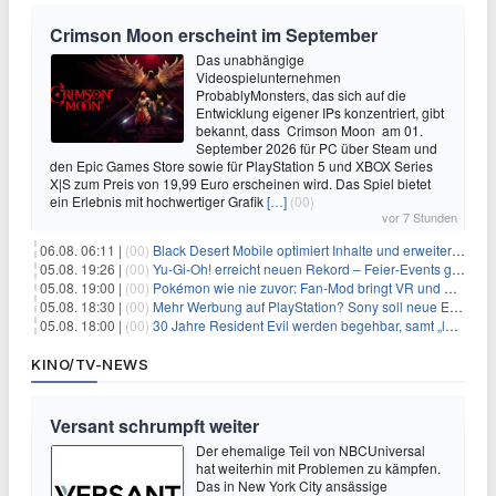
Crimson Moon erscheint im September
Das unabhängige
Videospielunternehmen
ProbablyMonsters, das sich auf die
Entwicklung eigener IPs konzentriert, gibt
bekannt, dass Crimson Moon am 01.
September 2026 für PC über Steam und
den Epic Games Store sowie für PlayStation 5 und XBOX Series
X|S zum Preis von 19,99 Euro erscheinen wird. Das Spiel bietet
ein Erlebnis mit hochwertiger Grafik
[…]
(00)
vor 7 Stunden
06.08. 06:11 |
(00)
Black Desert Mobile optimiert Inhalte und erweitert Treasure Access
05.08. 19:26 |
(00)
Yu‑Gi‑Oh! erreicht neuen Rekord – Feier‑Events gestartet
05.08. 19:00 |
(00)
Pokémon wie nie zuvor: Fan-Mod bringt VR und Ego-Perspektive nach Kanto
05.08. 18:30 |
(00)
Mehr Werbung auf PlayStation? Sony soll neue Einnahmequellen prüfen
05.08. 18:00 |
(00)
30 Jahre Resident Evil werden begehbar, samt „lebensgroßem Leon“
KINO/TV-NEWS
Versant schrumpft weiter
Der ehemalige Teil von NBCUniversal
hat weiterhin mit Problemen zu kämpfen.
Das in New York City ansässige