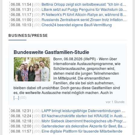
06.08. 11:54 |
(00)
Bettina Orlopp zeigt sich selbstbewusst: "Ich bin die Vorstandsvorsitzende"
06.08. 11:31 |
(00)
LBank setzt auf Pudgy Penguins für Wachstum über den Handel hinaus
06.08. 11:17 |
(00)
Pi Network's PI führt Altcoin-Rallye an, während Bitcoin $65.000 anpeilt
06.08. 11:00 |
(00)
Russlands Zentralbank senkt Zinsen trotz Inflations-Schock – ein riskantes Spiel
06.08. 10:13 |
(00)
Check24 beendet eigene Baufi-Vermittlung
BUSINESS/PRESSE
Bundesweite Gastfamilien-Studie
Bonn, 06.08.2026 (lifePR) - Wenn über
internationale Austauschprogramme, wie
Schüleraustausche, gesprochen wird,
stehen meist die jungen Teilnehmenden
im Mittelpunkt. Die ehrenamtlichen
Familien, die sie bei sich aufnehmen,
bleiben dabei oft unsichtbar. Doch genau diese Gastfamilien sind
es, die weltweite Austausche meist möglich machen. Auch in
[…]
(00)
vor 1 Stunde
06.08. 12:31 |
(00)
LAPP bringt leistungsfähige Datenverbindungen auf die Schiene
06.08. 12:24 |
(00)
Elf Nachwuchskräfte starten bei KRAUSE in Ausbildung und Jahrespraktikum
06.08. 12:18 |
(00)
Mohr Siebeck übernimmt theologisches utb-Programm und die Zeitschrift für Neues Testament (ZNT) von Narr Francke Attempto
06.08. 12:00 |
(00)
Gartenstecker als dekorative Akzente für Beet, Balkon und Terrasse | KNOBLOCH
06.08. 11:57 |
(00)
Eine digitale Plattform für tausende Mitarbeitende