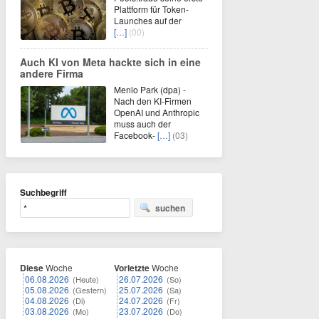
Plattform für Token-
Launches auf der
[…]
(00)
Auch KI von Meta hackte sich in eine
andere Firma
Menlo Park (dpa) -
Nach den KI-Firmen
OpenAI und Anthropic
muss auch der
Facebook-
[…]
(03)
Suchbegriff
suchen
Diese
Woche
Vorletzte
Woche
06.08.2026
26.07.2026
(Heute)
(So)
05.08.2026
25.07.2026
(Gestern)
(Sa)
04.08.2026
24.07.2026
(Di)
(Fr)
03.08.2026
23.07.2026
(Mo)
(Do)