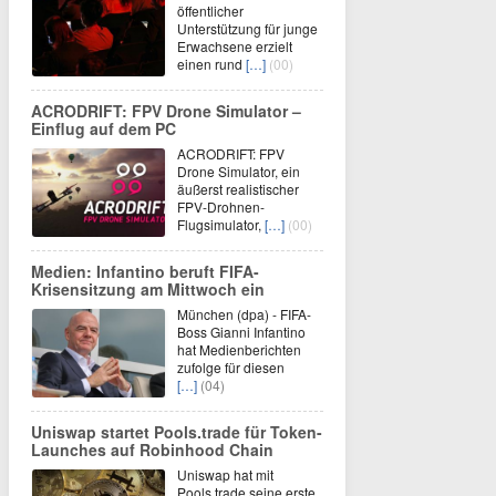
öffentlicher
Unterstützung für junge
Erwachsene erzielt
einen rund
[…]
(00)
ACRODRIFT: FPV Drone Simulator –
Einflug auf dem PC
ACRODRIFT: FPV
Drone Simulator, ein
äußerst realistischer
FPV-Drohnen-
Flugsimulator,
[…]
(00)
Medien: Infantino beruft FIFA-
Krisensitzung am Mittwoch ein
München (dpa) - FIFA-
Boss Gianni Infantino
hat Medienberichten
zufolge für diesen
[…]
(04)
Uniswap startet Pools.trade für Token-
Launches auf Robinhood Chain
Uniswap hat mit
Pools.trade seine erste