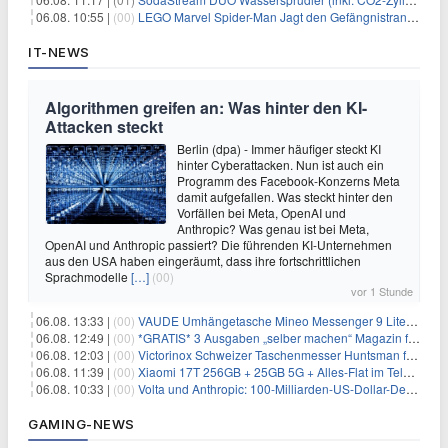
06.08. 10:55 |
(00)
LEGO Marvel Spider-Man Jagt den Gefängnistransporter (76349) für 32,99€
IT-NEWS
Algorithmen greifen an: Was hinter den KI-
Attacken steckt
Berlin (dpa) - Immer häufiger steckt KI
hinter Cyberattacken. Nun ist auch ein
Programm des Facebook-Konzerns Meta
damit aufgefallen. Was steckt hinter den
Vorfällen bei Meta, OpenAI und
Anthropic? Was genau ist bei Meta,
OpenAI und Anthropic passiert? Die führenden KI-Unternehmen
aus den USA haben eingeräumt, dass ihre fortschrittlichen
Sprachmodelle
[…]
(00)
vor 1 Stunde
06.08. 13:33 |
(00)
VAUDE Umhängetasche Mineo Messenger 9 Liter für 26,89€
06.08. 12:49 |
(00)
*GRATIS* 3 Ausgaben „selber machen“ Magazin für 0€ (statt 13,35€)
06.08. 12:03 |
(00)
Victorinox Schweizer Taschenmesser Huntsman für 32,99€
06.08. 11:39 |
(00)
Xiaomi 17T 256GB + 25GB 5G + Alles-Flat im Telekom-Netz für 9,99€/Monat
06.08. 10:33 |
(00)
Volta und Anthropic: 100-Milliarden-US-Dollar-Deal für KI-Rechenleistung
GAMING-NEWS