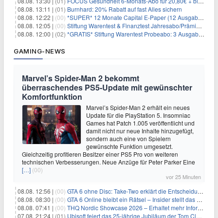
08.08. 13:30 |
(01)
FOCUS Gesundheit 6-Monats-Abo für 20,80€ + bis zu 20€ Prämie
08.08. 13:11 |
(01)
Burnhard: 20% Rabatt auf fast Alles sichern
08.08. 12:22 |
(00)
*SUPER* 12 Monate Capital E-Paper (12 Ausgaben) für NUR 7€ (statt 80,04€)
08.08. 12:05 |
(00)
Stiftung Warentest & Finanztest Jahresabo/Prämienabo für 35€ + Buchprämie
08.08. 12:00 |
(02)
*GRATIS* Stiftung Warentest Probeabo: 3 Ausgaben gratis im Wert von 25,20€
GAMING-NEWS
Marvel’s Spider-Man 2 bekommt
überraschendes PS5-Update mit gewünschter
Komfortfunktion
Marvel’s Spider-Man 2 erhält ein neues
Update für die PlayStation 5. Insomniac
Games hat Patch 1.005 veröffentlicht und
damit nicht nur neue Inhalte hinzugefügt,
sondern auch eine von Spielern
gewünschte Funktion umgesetzt.
Gleichzeitig profitieren Besitzer einer PS5 Pro von weiteren
technischen Verbesserungen. Neue Anzüge für Peter Parker Eine
[…]
(00)
vor 25 Minuten
08.08. 12:56 |
(00)
GTA 6 ohne Disc: Take-Two erklärt die Entscheidung für Download-Codes
08.08. 08:30 |
(00)
GTA 6 Online bleibt ein Rätsel – Insider stellt das neue Gerücht klar
08.08. 07:41 |
(00)
THQ Nordic Showcase 2026 – Erhaltet mehr Informationen
07.08. 21:24 |
(01)
Ubisoft feiert das 25-jährige Jubiläum der Tom Clancy’s Ghost Recon-Reihe