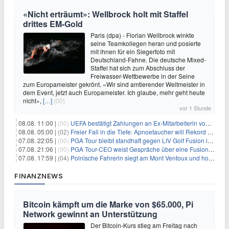
«Nicht erträumt»: Wellbrock holt mit Staffel
drittes EM-Gold
Paris (dpa) - Florian Wellbrock winkte
seine Teamkollegen heran und posierte
mit ihnen für ein Siegerfoto mit
Deutschland-Fahne. Die deutsche Mixed-
Staffel hat sich zum Abschluss der
Freiwasser-Wettbewerbe in der Seine
zum Europameister gekrönt. «Wir sind amtierender Weltmeister in
dem Event, jetzt auch Europameister. Ich glaube, mehr geht heute
nicht»,
[…]
(00)
vor 1 Stunde
08.08. 11:00 |
(00)
UEFA bestätigt Zahlungen an Ex-Mitarbeiterin von Infantino
08.08. 05:00 |
(02)
Freier Fall in die Tiefe: Apnoetaucher will Rekord brechen
07.08. 22:05 |
(00)
PGA Tour bleibt standhaft gegen LIV Golf Fusion in einem sich wandelnden Sportumfeld
07.08. 21:06 |
(00)
PGA Tour-CEO weist Gespräche über eine Fusion mit LIV Golf zurück und bekräftigt die Wettbewerbslandschaft
07.08. 17:59 |
(04)
Polnische Fahrerin siegt am Mont Ventoux und holt Tour-Gelb
FINANZNEWS
Bitcoin kämpft um die Marke von $65.000, Pi
Network gewinnt an Unterstützung
Der Bitcoin-Kurs stieg am Freitag nach