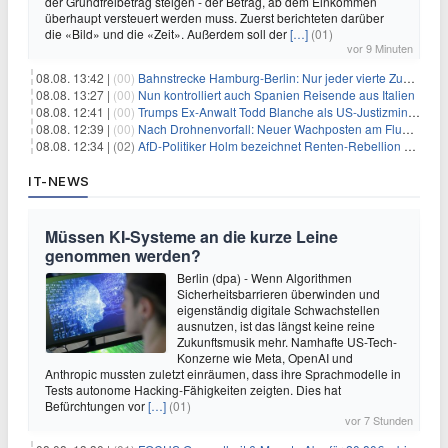
der Grundfreibetrag steigen - der Betrag, ab dem Einkommen
überhaupt versteuert werden muss. Zuerst berichteten darüber
die «Bild» und die «Zeit». Außerdem soll der
[…]
(01)
vor 9 Minuten
08.08. 13:42 |
(00)
Bahnstrecke Hamburg-Berlin: Nur jeder vierte Zug pünktlich
08.08. 13:27 |
(00)
Nun kontrolliert auch Spanien Reisende aus Italien
08.08. 12:41 |
(00)
Trumps Ex-Anwalt Todd Blanche als US-Justizminister bestätigt
08.08. 12:39 |
(00)
Nach Drohnenvorfall: Neuer Wachposten am Flughafen
08.08. 12:34 |
(02)
AfD-Politiker Holm bezeichnet Renten-Rebellion als "Rollenspiel"
IT-NEWS
Müssen KI-Systeme an die kurze Leine
genommen werden?
Berlin (dpa) - Wenn Algorithmen
Sicherheitsbarrieren überwinden und
eigenständig digitale Schwachstellen
ausnutzen, ist das längst keine reine
Zukunftsmusik mehr. Namhafte US-Tech-
Konzerne wie Meta, OpenAI und
Anthropic mussten zuletzt einräumen, dass ihre Sprachmodelle in
Tests autonome Hacking-Fähigkeiten zeigten. Dies hat
Befürchtungen vor
[…]
(01)
vor 7 Stunden