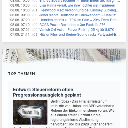
08.08. 10:00 |
(00)
Britney Spears rechnet mit ihren Eltern ab: 'Ich ging zwei Monate lang auf die Knie und weinte'
08.08. 10:00 |
(00)
Lisa Rinna verrät, wie ihre Töchter sie inspirieren
08.08. 10:00 |
(01)
Fleetwood Mac: Versöhnung bei Lindsey Buckingham und Stevie Nicks
08.08. 09:38 |
(00)
Jeder siebte Deutsche will auswandern – Realität sieht oft anders aus
08.08. 07:20 |
(00)
Hemden.de: bis zu 72% im Sale + 20% Extra-Rabatt dank Gutschein
08.08. 07:10 |
(00)
BOSS Power Boxershorts 3er Pack für 27€
08.08. 07:01 |
(00)
Vanish Oxi Action Pulver Pink 1,125 kg für 8,87€
07.08. 21:11 |
(01)
Hitster Film- und Serien-Soundtracks Partyspiel-Erweiterung für 6,99€
TOP-THEMEN
Entwurf: Steuerreform ohne
Progressionsausgleich geplant
Berlin (dpa) - Das Finanzministerium
treibt die von Union und SPD vereinbarte
Reform der Einkommensteuer voran. Wie
aus einem ersten Entwurf für die
regierungsinterne Abstimmung
hervorgeht, soll bis 2028 unter anderem