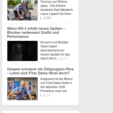
Tournon-sur-Rhône
(dpa) - Die frühere
deutsche Rad-Meisterin
Liane Lippert hat ihren
[…]
(02)
Silent Hill 2 erhält neues Update –
Bloober verbessert Grafik und
Performance
Konami und Bloober
Team haben
überraschend ein
neues Update für das
Silent Hill 2
[…]
(00)
Gesamt schwach mit Zielgruppen-Plus
- Lohnt sich First Dates Hotel doch?
Insgesamt ist die Bilanz
von First Dates Hotel in
der aktuellen VOX-
Primetime mehr als
[…]
(00)