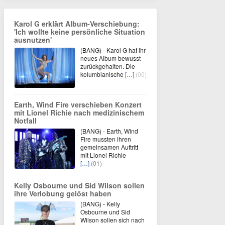
Karol G erklärt Album-Verschiebung:
'Ich wollte keine persönliche Situation
ausnutzen'
(BANG) - Karol G hat ihr
neues Album bewusst
zurückgehalten. Die
kolumbianische
[…]
(00)
Earth, Wind Fire verschieben Konzert
mit Lionel Richie nach medizinischem
Notfall
(BANG) - Earth, Wind
Fire mussten ihren
gemeinsamen Auftritt
mit Lionel Richie
[…]
(01)
Kelly Osbourne und Sid Wilson sollen
ihre Verlobung gelöst haben
(BANG) - Kelly
Osbourne und Sid
Wilson sollen sich nach