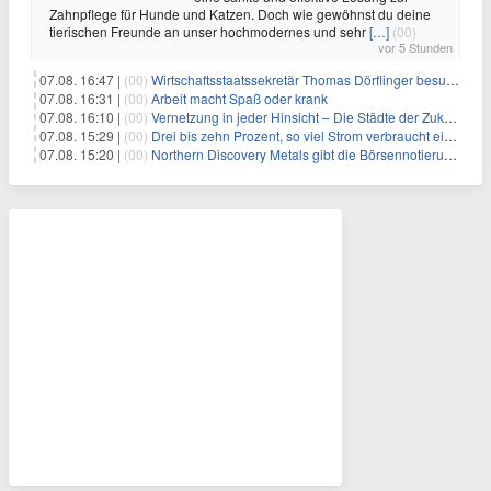
Zahnpflege für Hunde und Katzen. Doch wie gewöhnst du deine
tierischen Freunde an unser hochmodernes und sehr
[…]
(00)
vor 5 Stunden
07.08. 16:47 |
(00)
Wirtschaftsstaatssekretär Thomas Dörflinger besucht Handwerksbetrieb im Kammerbezirk Freiburg
07.08. 16:31 |
(00)
Arbeit macht Spaß oder krank
07.08. 16:10 |
(00)
Vernetzung in jeder Hinsicht – Die Städte der Zukunft sind grün-blau
07.08. 15:29 |
(00)
Drei bis zehn Prozent, so viel Strom verbraucht ein Aufzug im Gebäude
07.08. 15:20 |
(00)
Northern Discovery Metals gibt die Börsennotierung an der Frankfurter Wertpapierbörse bekannt