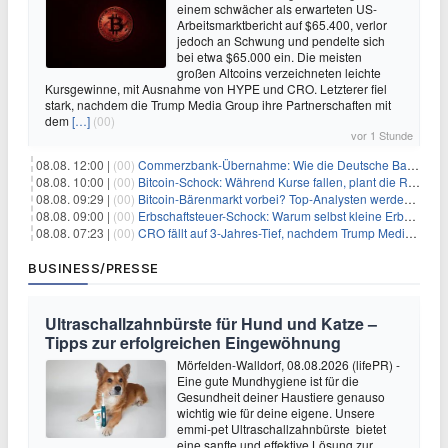
einem schwächer als erwarteten US-
Arbeitsmarktbericht auf $65.400, verlor
jedoch an Schwung und pendelte sich
bei etwa $65.000 ein. Die meisten
großen Altcoins verzeichneten leichte
Kursgewinne, mit Ausnahme von HYPE und CRO. Letzterer fiel
stark, nachdem die Trump Media Group ihre Partnerschaften mit
dem
[…]
(00)
vor 1 Stunde
08.08. 12:00 |
(00)
Commerzbank-Übernahme: Wie die Deutsche Bank im Schatten zum großen Gewinner wird
08.08. 10:00 |
(00)
Bitcoin-Schock: Während Kurse fallen, plant die Regierung die Steuer-Bombe
08.08. 09:29 |
(00)
Bitcoin-Bärenmarkt vorbei? Top-Analysten werden optimistisch, aber die Geschichte sagt etwas anderes
08.08. 09:00 |
(00)
Erbschaftsteuer-Schock: Warum selbst kleine Erbschaften den Fiskus Millionen kosten
08.08. 07:23 |
(00)
CRO fällt auf 3-Jahres-Tief, nachdem Trump Media zwei große Crypto.com-Deals storniert
BUSINESS/PRESSE
Ultraschallzahnbürste für Hund und Katze –
Tipps zur erfolgreichen Eingewöhnung
Mörfelden-Walldorf, 08.08.2026 (lifePR) -
Eine gute Mundhygiene ist für die
Gesundheit deiner Haustiere genauso
wichtig wie für deine eigene. Unsere
emmi-pet Ultraschallzahnbürste bietet
eine sanfte und effektive Lösung zur