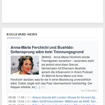
BOULEVARD-NEWS
Anna-Maria Ferchichi und Bushido:
Seitensprung wäre kein Trennungsgrund
(BANG) - Anna-Maria Ferchichi würde
Fremdgehen verzeihen – woanders zieht
sie jedoch eine klare Grenze.
Gemeinsam mit Ehemann Bushido
sprach die Influencerin in ihrem Podcast
'Im Bett mit Anna-Maria und Anis
Ferchichi' darüber, was für sie in einer Beziehung unverzeihlich
wäre. Dabei zeigte sich das Paar überraschend nachsichtig. Der
Rapper erklärte, es
[…]
(00)
vor 2 Stunden
08.08. 11:00 |
(00)
Ariana Grande will London-Shows für Konzert-Special filmen
08.08. 10:42 |
(01)
Mein Schiff Kreuzfahrten: Mittelmeer ab 849€, Norwegen ab 999€ p.P.