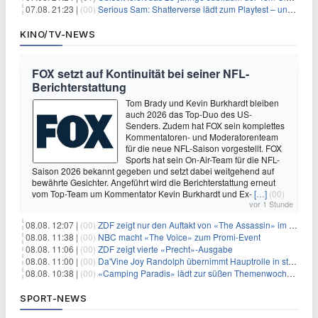
07.08. 21:23 |
(00)
Serious Sam: Shatterverse lädt zum Playtest – und erscheint schon bald!
KINO/TV-NEWS
FOX setzt auf Kontinuität bei seiner NFL-
Berichterstattung
Tom Brady und Kevin Burkhardt bleiben
auch 2026 das Top-Duo des US-
Senders. Zudem hat FOX sein komplettes
Kommentatoren- und Moderatorenteam
für die neue NFL-Saison vorgestellt. FOX
Sports hat sein On-Air-Team für die NFL-
Saison 2026 bekannt gegeben und setzt dabei weitgehend auf
bewährte Gesichter. Angeführt wird die Berichterstattung erneut
vom Top-Team um Kommentator Kevin Burkhardt und Ex-
[…]
(00)
vor 1 Stunde
08.08. 12:07 |
(00)
ZDF zeigt nur den Auftakt von «The Assassin» im Fernsehen
08.08. 11:38 |
(00)
NBC macht «The Voice» zum Promi-Event
08.08. 11:06 |
(00)
ZDF zeigt vierte «Precht»-Ausgabe
08.08. 11:00 |
(00)
Da'Vine Joy Randolph übernimmt Hauptrolle in starbesetzter schwarzer Komödie
08.08. 10:38 |
(00)
«Camping Paradis» lädt zur süßen Themenwoche ein
SPORT-NEWS