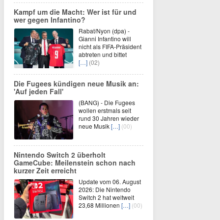
Kampf um die Macht: Wer ist für und
wer gegen Infantino?
Rabat/Nyon (dpa) -
Gianni Infantino will
nicht als FIFA-Präsident
abtreten und bittet
[…]
(02)
Die Fugees kündigen neue Musik an:
'Auf jeden Fall'
(BANG) - Die Fugees
wollen erstmals seit
rund 30 Jahren wieder
neue Musik
[…]
(00)
Nintendo Switch 2 überholt
GameCube: Meilenstein schon nach
kurzer Zeit erreicht
Update vom 06. August
2026: Die Nintendo
Switch 2 hat weltweit
23,68 Millionen
[…]
(00)