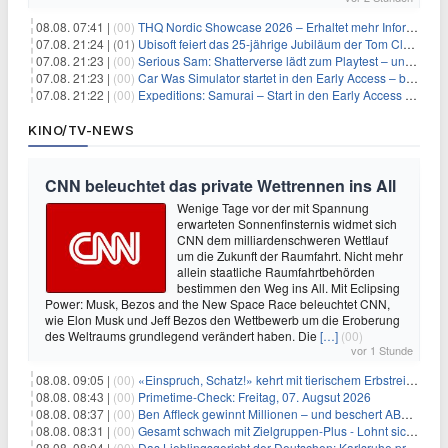
08.08. 07:41 |
(00)
THQ Nordic Showcase 2026 – Erhaltet mehr Informationen
07.08. 21:24 |
(01)
Ubisoft feiert das 25-jährige Jubiläum der Tom Clancy’s Ghost Recon-Reihe
07.08. 21:23 |
(00)
Serious Sam: Shatterverse lädt zum Playtest – und erscheint schon bald!
07.08. 21:23 |
(00)
Car Was Simulator startet in den Early Access – bald gehts los!
07.08. 21:22 |
(00)
Expeditions: Samurai – Start in den Early Access ab heute im feudalen Japan
KINO/TV-NEWS
CNN beleuchtet das private Wettrennen ins All
Wenige Tage vor der mit Spannung
erwarteten Sonnenfinsternis widmet sich
CNN dem milliardenschweren Wettlauf
um die Zukunft der Raumfahrt. Nicht mehr
allein staatliche Raumfahrtbehörden
bestimmen den Weg ins All. Mit Eclipsing
Power: Musk, Bezos and the New Space Race beleuchtet CNN,
wie Elon Musk und Jeff Bezos den Wettbewerb um die Eroberung
des Weltraums grundlegend verändert haben. Die
[…]
(00)
vor 1 Stunde
08.08. 09:05 |
(00)
«Einspruch, Schatz!» kehrt mit tierischem Erbstreit zurück
08.08. 08:43 |
(00)
Primetime-Check: Freitag, 07. Augsut 2026
08.08. 08:37 |
(00)
Ben Affleck gewinnt Millionen – und beschert ABC Top-Quoten
08.08. 08:31 |
(00)
Gesamt schwach mit Zielgruppen-Plus - Lohnt sich First Dates Hotel doch?
08.08. 08:04 |
(00)
Das Lieblingsgericht der Deutschen: Karlsruhe prägt seit 75 Jahren die Republik