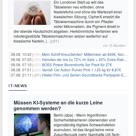
Ein Londoner Start-up will das
Tätowieren neu erfinden, ohne
Nadelstiche und ohne die Wartezeit einer
klassischen Sitzung. CipherX ersetzt die
Tätowiermaschine durch ein Pflaster
voller Mikronadeln, die Pigment direkt in
die oberste Hautschicht abgeben. Herkömmliche Verfahren wie
robotergestützte Tätowiermaschinen setzen weiterhin auf
klassische Nadeln,
[…]
(01)
vor 15 Stunden
08.08. 10:42 |
(00)
Mein Schiff Kreuzfahrten: Mittelmeer ab 849€, Norwegen ab 999€ p.P.
08.08. 07:20 |
(00)
Hemden.de: bis zu 72% im Sale + 20% Extra-Rabatt dank Gutschein
08.08. 07:10 |
(00)
BOSS Power Boxershorts 3er Pack für 27€
08.08. 07:01 |
(00)
Vanish Oxi Action Pulver Pink 1,125 kg für 8,87€
07.08. 21:11 |
(01)
Hitster Film- und Serien-Soundtracks Partyspiel-Erweiterung für 6,99€
IT-NEWS
Müssen KI-Systeme an die kurze Leine
genommen werden?
Berlin (dpa) - Wenn Algorithmen
Sicherheitsbarrieren überwinden und
eigenständig digitale Schwachstellen
ausnutzen, ist das längst keine reine
Zukunftsmusik mehr. Namhafte US-Tech-