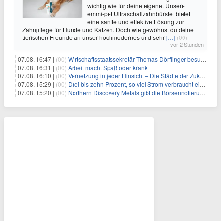
wichtig wie für deine eigene. Unsere
emmi-pet Ultraschallzahnbürste bietet
eine sanfte und effektive Lösung zur
Zahnpflege für Hunde und Katzen. Doch wie gewöhnst du deine
tierischen Freunde an unser hochmodernes und sehr
[…]
(00)
vor 2 Stunden
07.08. 16:47 |
(00)
Wirtschaftsstaatssekretär Thomas Dörflinger besucht Handwerksbetrieb im Kammerbezirk Freiburg
07.08. 16:31 |
(00)
Arbeit macht Spaß oder krank
07.08. 16:10 |
(00)
Vernetzung in jeder Hinsicht – Die Städte der Zukunft sind grün-blau
07.08. 15:29 |
(00)
Drei bis zehn Prozent, so viel Strom verbraucht ein Aufzug im Gebäude
07.08. 15:20 |
(00)
Northern Discovery Metals gibt die Börsennotierung an der Frankfurter Wertpapierbörse bekannt