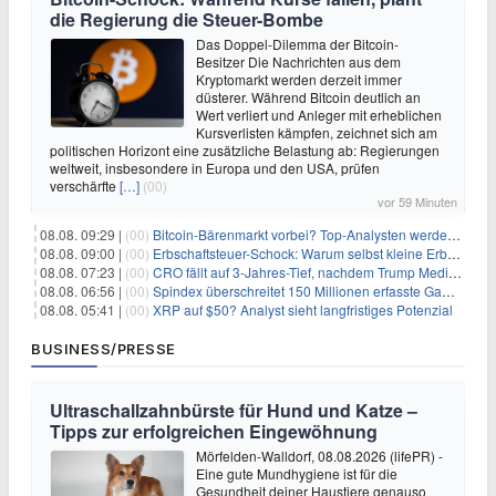
die Regierung die Steuer-Bombe
Das Doppel-Dilemma der Bitcoin-
Besitzer Die Nachrichten aus dem
Kryptomarkt werden derzeit immer
düsterer. Während Bitcoin deutlich an
Wert verliert und Anleger mit erheblichen
Kursverlisten kämpfen, zeichnet sich am
politischen Horizont eine zusätzliche Belastung ab: Regierungen
weltweit, insbesondere in Europa und den USA, prüfen
verschärfte
[…]
(00)
vor 59 Minuten
08.08. 09:29 |
(00)
Bitcoin-Bärenmarkt vorbei? Top-Analysten werden optimistisch, aber die Geschichte sagt etwas anderes
08.08. 09:00 |
(00)
Erbschaftsteuer-Schock: Warum selbst kleine Erbschaften den Fiskus Millionen kosten
08.08. 07:23 |
(00)
CRO fällt auf 3-Jahres-Tief, nachdem Trump Media zwei große Crypto.com-Deals storniert
08.08. 06:56 |
(00)
Spindex überschreitet 150 Millionen erfasste Gaming-Ereignisse in Echtzeit-Datenpipeline
08.08. 05:41 |
(00)
XRP auf $50? Analyst sieht langfristiges Potenzial
BUSINESS/PRESSE
Ultraschallzahnbürste für Hund und Katze –
Tipps zur erfolgreichen Eingewöhnung
Mörfelden-Walldorf, 08.08.2026 (lifePR) -
Eine gute Mundhygiene ist für die
Gesundheit deiner Haustiere genauso