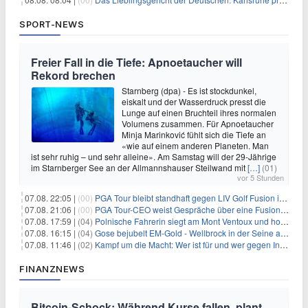
SPORT-NEWS
Freier Fall in die Tiefe: Apnoetaucher will
Rekord brechen
Starnberg (dpa) - Es ist stockdunkel,
eiskalt und der Wasserdruck presst die
Lunge auf einen Bruchteil ihres normalen
Volumens zusammen. Für Apnoetaucher
Minja Marinković fühlt sich die Tiefe an
«wie auf einem anderen Planeten. Man
ist sehr ruhig – und sehr alleine». Am Samstag will der 29-Jährige
im Starnberger See an der Allmannshauser Steilwand mit
[…]
(01)
vor 5 Stunden
07.08. 22:05 |
(00)
PGA Tour bleibt standhaft gegen LIV Golf Fusion in einem sich wandelnden Sportumfeld
07.08. 21:06 |
(00)
PGA Tour-CEO weist Gespräche über eine Fusion mit LIV Golf zurück und bekräftigt die Wettbewerbslandschaft
07.08. 17:59 |
(04)
Polnische Fahrerin siegt am Mont Ventoux und holt Tour-Gelb
07.08. 16:15 |
(04)
Gose bejubelt EM-Gold - Wellbrock in der Seine ausgebremst
07.08. 11:46 |
(02)
Kampf um die Macht: Wer ist für und wer gegen Infantino?
FINANZNEWS
Bitcoin-Schock: Während Kurse fallen, plant