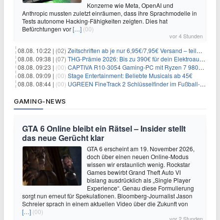
Konzerne wie Meta, OpenAI und
Anthropic mussten zuletzt einräumen, dass ihre Sprachmodelle in
Tests autonome Hacking-Fähigkeiten zeigten. Dies hat
Befürchtungen vor
[…]
(00)
vor 4 Stunden
08.08. 10:22 |
(02)
Zeitschriften ab je nur 6,95€/7,95€ Versand – teilweise selbstkündigend!
08.08. 09:38 |
(07)
THG-Prämie 2026: Bis zu 390€ für dein Elektroauto mit geld-fuer-eAuto.de
08.08. 09:23 |
(00)
CAPTIVA R10-3054 Gaming-PC mit Ryzen 7 9800X3D und RTX 5080 für 2.599€
08.08. 09:09 |
(00)
Stage Entertainment: Beliebte Musicals ab 45€
08.08. 08:44 |
(00)
UGREEN FineTrack 2 Schlüsselfinder im Fußball-Design für 10,98€
GAMING-NEWS
GTA 6 Online bleibt ein Rätsel – Insider stellt
das neue Gerücht klar
GTA 6 erscheint am 19. November 2026,
doch über einen neuen Online-Modus
wissen wir erstaunlich wenig. Rockstar
Games bewirbt Grand Theft Auto VI
bislang ausdrücklich als „Single Player
Experience“. Genau diese Formulierung
sorgt nun erneut für Spekulationen. Bloomberg-Journalist Jason
Schreier sprach in einem aktuellen Video über die Zukunft von
[…]
(00)
vor 2 Stunden