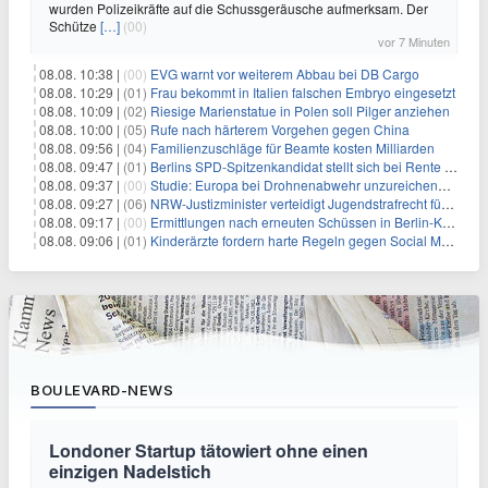
wurden Polizeikräfte auf die Schussgeräusche aufmerksam. Der
Schütze
[…]
(00)
vor 7 Minuten
08.08. 10:38 |
(00)
EVG warnt vor weiterem Abbau bei DB Cargo
08.08. 10:29 |
(01)
Frau bekommt in Italien falschen Embryo eingesetzt
08.08. 10:09 |
(02)
Riesige Marienstatue in Polen soll Pilger anziehen
08.08. 10:00 |
(05)
Rufe nach härterem Vorgehen gegen China
08.08. 09:56 |
(04)
Familienzuschläge für Beamte kosten Milliarden
08.08. 09:47 |
(01)
Berlins SPD-Spitzenkandidat stellt sich bei Rente mit 63 quer
08.08. 09:37 |
(00)
Studie: Europa bei Drohnenabwehr unzureichend vorbereitet
08.08. 09:27 |
(06)
NRW-Justizminister verteidigt Jugendstrafrecht für Heranwachsende
08.08. 09:17 |
(00)
Ermittlungen nach erneuten Schüssen in Berlin-Kreuzberg dauern an
08.08. 09:06 |
(01)
Kinderärzte fordern harte Regeln gegen Social Media
BOULEVARD-NEWS
Londoner Startup tätowiert ohne einen
einzigen Nadelstich