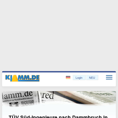
Login
NEU
TÜV Süd-Ingenieure nach Dammbruch in