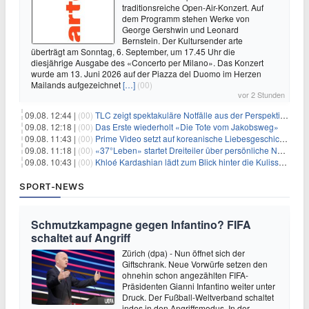
traditionsreiche Open-Air-Konzert. Auf
dem Programm stehen Werke von
George Gershwin und Leonard
Bernstein. Der Kultursender arte
überträgt am Sonntag, 6. September, um 17.45 Uhr die
diesjährige Ausgabe des «Concerto per Milano». Das Konzert
wurde am 13. Juni 2026 auf der Piazza del Duomo im Herzen
Mailands aufgezeichnet
[…]
(00)
vor 2 Stunden
09.08. 12:44 |
(00)
TLC zeigt spektakuläre Notfälle aus der Perspektive der Patienten
09.08. 12:18 |
(00)
Das Erste wiederholt «Die Tote vom Jakobsweg»
09.08. 11:43 |
(00)
Prime Video setzt auf koreanische Liebesgeschichte
09.08. 11:18 |
(00)
«37°Leben» startet Dreiteiler über persönliche Neuanfänge
09.08. 10:43 |
(00)
Khloé Kardashian lädt zum Blick hinter die Kulissen ihres Freundeskreises
SPORT-NEWS
Schmutzkampagne gegen Infantino? FIFA
schaltet auf Angriff
Zürich (dpa) - Nun öffnet sich der
Giftschrank. Neue Vorwürfe setzen den
ohnehin schon angezählten FIFA-
Präsidenten Gianni Infantino weiter unter
Druck. Der Fußball-Weltverband schaltet
indes in den Angriffsmodus. In der