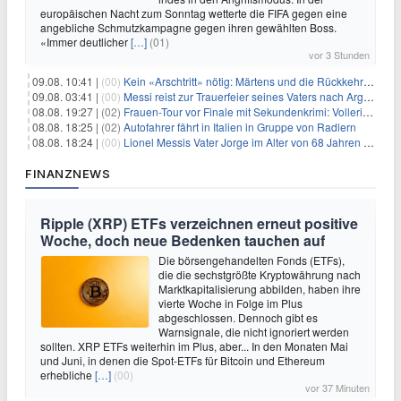
europäischen Nacht zum Sonntag wetterte die FIFA gegen eine
angebliche Schmutzkampagne gegen ihren gewählten Boss.
«Immer deutlicher
[…]
(01)
vor 3 Stunden
09.08. 10:41 |
(00)
Kein «Arschtritt» nötig: Märtens und die Rückkehr nach Paris
09.08. 03:41 |
(00)
Messi reist zur Trauerfeier seines Vaters nach Argentinien
08.08. 19:27 |
(02)
Frauen-Tour vor Finale mit Sekundenkrimi: Vollering in Gelb
08.08. 18:25 |
(02)
Autofahrer fährt in Italien in Gruppe von Radlern
08.08. 18:24 |
(00)
Lionel Messis Vater Jorge im Alter von 68 Jahren gestorben
FINANZNEWS
Ripple (XRP) ETFs verzeichnen erneut positive
Woche, doch neue Bedenken tauchen auf
Die börsengehandelten Fonds (ETFs),
die die sechstgrößte Kryptowährung nach
Marktkapitalisierung abbilden, haben ihre
vierte Woche in Folge im Plus
abgeschlossen. Dennoch gibt es
Warnsignale, die nicht ignoriert werden
sollten. XRP ETFs weiterhin im Plus, aber... In den Monaten Mai
und Juni, in denen die Spot-ETFs für Bitcoin und Ethereum
erhebliche
[…]
(00)
vor 37 Minuten