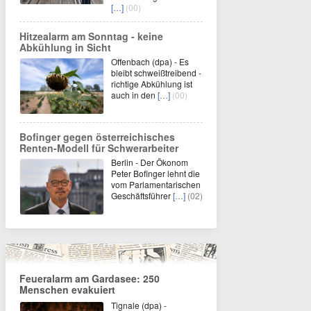
[…]
(00)
Hitzealarm am Sonntag - keine
Abkühlung in Sicht
Offenbach (dpa) - Es
bleibt schweißtreibend -
richtige Abkühlung ist
auch in den
[…]
(00)
Bofinger gegen österreichisches
Renten-Modell für Schwerarbeiter
Berlin - Der Ökonom
Peter Bofinger lehnt die
vom Parlamentarischen
Geschäftsführer
[…]
(02)
Feueralarm am Gardasee: 250
Menschen evakuiert
Tignale (dpa) -