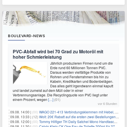
BOULEVARD-NEWS
PVC-Abfall wird bei 70 Grad zu Motoröl mit
hoher Schmierleistung
Jährlich produzieren Firmen rund um die
Erde rund 60 Millionen Tonnen PVC.
Daraus werden vielfältige Produkte von
Rohren und Fensterrahmen bis hin zu
Kabeln, Kreditkarten und Bodenbelägen.
Das alles geht irgendwann einmal kaputt
und landet zumeist auf dem Müll oder in einer
Verbrennungsanlage. Die Recyclingquote von PVC liegt unter
einem Prozent, wegen
[…]
(01)
vor 6 Stunden
09.08. 14:00 |
(00)
WAGO 221-413 Verbindungsklemmen mit Hebel, 50 Stück für 14,99€
09.08. 13:33 |
(12)
Wolt: 20€ Rabatt auf die ersten zwei Bestellungen für Neukunden
09.08. 12:00 |
(00)
Tommy Hilfiger TH Daily Satchel Mono Handtasche für 73,97€
09.08. 11:30 |
(00)
Calvin Klein CK One Eau de Toilette 200ml für 27,99€