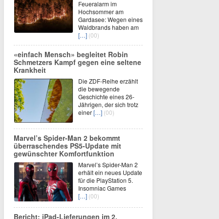
Feueralarm im
Hochsommer am
Gardasee: Wegen eines
Waldbrands haben am
[…]
(00)
«einfach Mensch» begleitet Robin
Schmetzers Kampf gegen eine seltene
Krankheit
Die ZDF-Reihe erzählt
die bewegende
Geschichte eines 26-
Jährigen, der sich trotz
einer
[…]
(00)
Marvel’s Spider-Man 2 bekommt
überraschendes PS5-Update mit
gewünschter Komfortfunktion
Marvel’s Spider-Man 2
erhält ein neues Update
für die PlayStation 5.
Insomniac Games
[…]
(00)
Bericht: iPad-Lieferungen im 2.