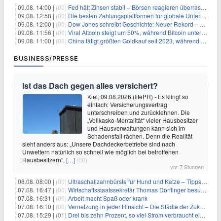
09.08. 14:00 |
(00)
Fed hält Zinsen stabil – Börsen reagieren überraschend volatil
09.08. 12:58 |
(00)
Die besten Zahlungsplattformen für globale Unternehmen im Jahr 2026
09.08. 12:00 |
(00)
Dow Jones schreibt Geschichte: Neuer Rekord – und Amazon knackt die nächste Billionen-Marke
09.08. 11:56 |
(00)
Viral Altcoin steigt um 50%, während Bitcoin unter $65.000 fällt
09.08. 11:00 |
(00)
China tätigt größten Goldkauf seit 2023, während Goldpreis um 8% steigt
BUSINESS/PRESSE
Ist das Dach gegen alles versichert?
Kiel, 09.08.2026 (lifePR) - Es klingt so
einfach: Versicherungsvertrag
unterschreiben und zurücklehnen. Die
„Vollkasko-Mentalität“ vieler Hausbesitzer
und Hausverwaltungen kann sich im
Schadensfall rächen. Denn die Realität
sieht anders aus: „Unsere Dachdeckerbetriebe sind nach
Unwettern natürlich so schnell wie möglich bei betroffenen
Hausbesitzern“,
[…]
(00)
vor 7 Stunden
08.08. 08:00 |
(00)
Ultraschallzahnbürste für Hund und Katze – Tipps zur erfolgreichen Eingewöhnung
07.08. 16:47 |
(00)
Wirtschaftsstaatssekretär Thomas Dörflinger besucht Handwerksbetrieb im Kammerbezirk Freiburg
07.08. 16:31 |
(00)
Arbeit macht Spaß oder krank
07.08. 16:10 |
(00)
Vernetzung in jeder Hinsicht – Die Städte der Zukunft sind grün-blau
07.08. 15:29 |
(01)
Drei bis zehn Prozent, so viel Strom verbraucht ein Aufzug im Gebäude