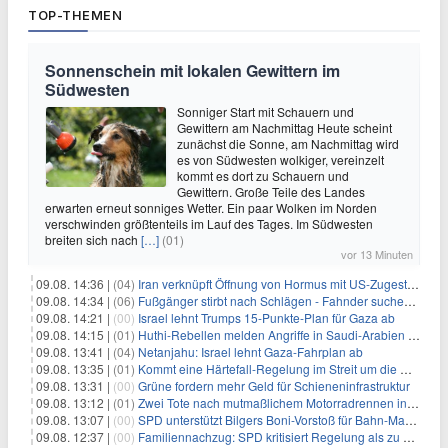
TOP-THEMEN
Sonnenschein mit lokalen Gewittern im
Südwesten
Sonniger Start mit Schauern und
Gewittern am Nachmittag Heute scheint
zunächst die Sonne, am Nachmittag wird
es von Südwesten wolkiger, vereinzelt
kommt es dort zu Schauern und
Gewittern. Große Teile des Landes
erwarten erneut sonniges Wetter. Ein paar Wolken im Norden
verschwinden größtenteils im Lauf des Tages. Im Südwesten
breiten sich nach
[…]
(01)
vor 13 Minuten
09.08. 14:36 |
(04)
Iran verknüpft Öffnung von Hormus mit US-Zugeständnissen
09.08. 14:34 |
(06)
Fußgänger stirbt nach Schlägen - Fahnder suchen Autofahrer
09.08. 14:21 |
(00)
Israel lehnt Trumps 15-Punkte-Plan für Gaza ab
09.08. 14:15 |
(01)
Huthi-Rebellen melden Angriffe in Saudi-Arabien und im Jemen
09.08. 13:41 |
(04)
Netanjahu: Israel lehnt Gaza-Fahrplan ab
09.08. 13:35 |
(01)
Kommt eine Härtefall-Regelung im Streit um die Rente mit 63?
09.08. 13:31 |
(00)
Grüne fordern mehr Geld für Schieneninfrastruktur
09.08. 13:12 |
(01)
Zwei Tote nach mutmaßlichem Motorradrennen in Köln
09.08. 13:07 |
(00)
SPD unterstützt Bilgers Boni-Vorstoß für Bahn-Manager
09.08. 12:37 |
(00)
Familiennachzug: SPD kritisiert Regelung als zu streng