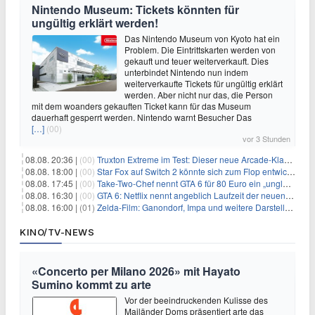
Nintendo Museum: Tickets könnten für
ungültig erklärt werden!
Das Nintendo Museum von Kyoto hat ein
Problem. Die Eintrittskarten werden von
gekauft und teuer weiterverkauft. Dies
unterbindet Nintendo nun indem
weiterverkaufte Tickets für ungültig erklärt
werden. Aber nicht nur das, die Person
mit dem woanders gekauften Ticket kann für das Museum
dauerhaft gesperrt werden. Nintendo warnt Besucher Das
[…]
(00)
vor 3 Stunden
08.08. 20:36 |
(00)
Truxton Extreme im Test: Dieser neue Arcade-Klassiker verzeiht dir gar nichts
08.08. 18:00 |
(00)
Star Fox auf Switch 2 könnte sich zum Flop entwickeln
08.08. 17:45 |
(00)
Take-Two-Chef nennt GTA 6 für 80 Euro ein „unglaubliches Schnäppchen“
08.08. 16:30 |
(00)
GTA 6: Netflix nennt angeblich Laufzeit der neuen Gameplay-Präsentation
08.08. 16:00 |
(01)
Zelda-Film: Ganondorf, Impa und weitere Darsteller sollen feststehen
KINO/TV-NEWS
«Concerto per Milano 2026» mit Hayato
Sumino kommt zu arte
Vor der beeindruckenden Kulisse des
Mailänder Doms präsentiert arte das