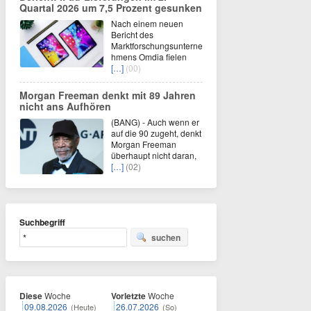
Quartal 2026 um 7,5 Prozent gesunken
Nach einem neuen
Bericht des
Marktforschungsunterne
hmens Omdia fielen
[…]
(00)
Morgan Freeman denkt mit 89 Jahren
nicht ans Aufhören
(BANG) - Auch wenn er
auf die 90 zugeht, denkt
Morgan Freeman
überhaupt nicht daran,
[…]
(02)
Suchbegriff
suchen
Diese
Woche
Vorletzte
Woche
09.08.2026
26.07.2026
(Heute)
(So)