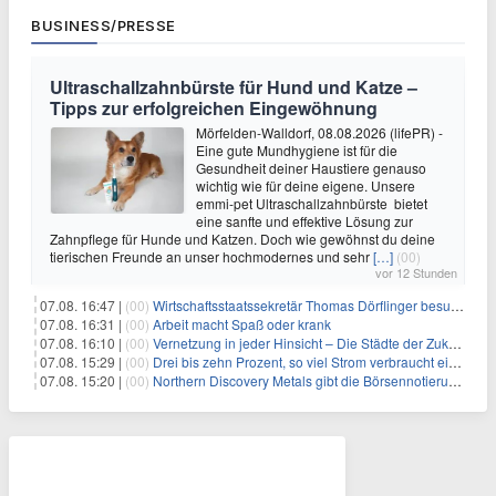
BUSINESS/PRESSE
Ultraschallzahnbürste für Hund und Katze –
Tipps zur erfolgreichen Eingewöhnung
Mörfelden-Walldorf, 08.08.2026 (lifePR) -
Eine gute Mundhygiene ist für die
Gesundheit deiner Haustiere genauso
wichtig wie für deine eigene. Unsere
emmi-pet Ultraschallzahnbürste bietet
eine sanfte und effektive Lösung zur
Zahnpflege für Hunde und Katzen. Doch wie gewöhnst du deine
tierischen Freunde an unser hochmodernes und sehr
[…]
(00)
vor 12 Stunden
07.08. 16:47 |
(00)
Wirtschaftsstaatssekretär Thomas Dörflinger besucht Handwerksbetrieb im Kammerbezirk Freiburg
07.08. 16:31 |
(00)
Arbeit macht Spaß oder krank
07.08. 16:10 |
(00)
Vernetzung in jeder Hinsicht – Die Städte der Zukunft sind grün-blau
07.08. 15:29 |
(00)
Drei bis zehn Prozent, so viel Strom verbraucht ein Aufzug im Gebäude
07.08. 15:20 |
(00)
Northern Discovery Metals gibt die Börsennotierung an der Frankfurter Wertpapierbörse bekannt