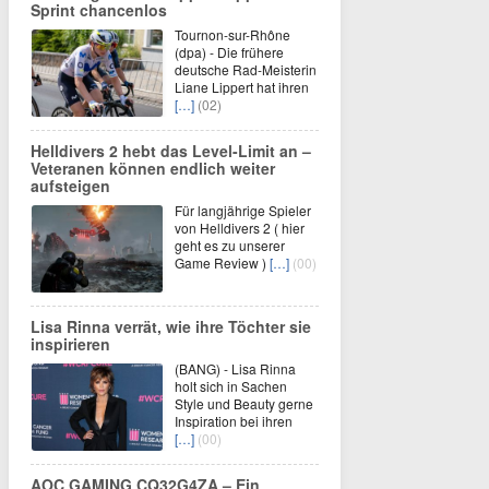
Sprint chancenlos
Tournon-sur-Rhône
(dpa) - Die frühere
deutsche Rad-Meisterin
Liane Lippert hat ihren
[…]
(02)
Helldivers 2 hebt das Level-Limit an –
Veteranen können endlich weiter
aufsteigen
Für langjährige Spieler
von Helldivers 2 ( hier
geht es zu unserer
Game Review )
[…]
(00)
Lisa Rinna verrät, wie ihre Töchter sie
inspirieren
(BANG) - Lisa Rinna
holt sich in Sachen
Style und Beauty gerne
Inspiration bei ihren
[…]
(00)
AOC GAMING CQ32G4ZA – Ein