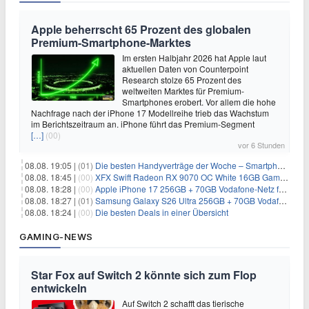
Apple beherrscht 65 Prozent des globalen
Premium-Smartphone-Marktes
Im ersten Halbjahr 2026 hat Apple laut
aktuellen Daten von Counterpoint
Research stolze 65 Prozent des
weltweiten Marktes für Premium-
Smartphones erobert. Vor allem die hohe
Nachfrage nach der iPhone 17 Modellreihe trieb das Wachstum
im Berichtszeitraum an. iPhone führt das Premium-Segment
[…]
(00)
vor 6 Stunden
08.08. 19:05 |
(01)
Die besten Handyverträge der Woche – Smartphone-Tarife & SIM-Only im Überblick
08.08. 18:45 |
(00)
XFX Swift Radeon RX 9070 OC White 16GB Gaming-Grafikkarte für 579€
08.08. 18:28 |
(00)
Apple iPhone 17 256GB + 70GB Vodafone-Netz für 34,99€/Monat (effektiv 6,41€/Monat)
08.08. 18:27 |
(01)
Samsung Galaxy S26 Ultra 256GB + 70GB Vodafone-Netz für 34,99€/Monat (effektiv 4,74€/Monat)
08.08. 18:24 |
(00)
Die besten Deals in einer Übersicht
GAMING-NEWS
Star Fox auf Switch 2 könnte sich zum Flop
entwickeln
Auf Switch 2 schafft das tierische