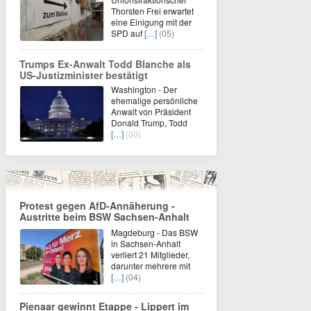
Thorsten Frei erwartet
eine Einigung mit der
SPD auf
[…]
(05)
Trumps Ex-Anwalt Todd Blanche als
US-Justizminister bestätigt
Washington - Der
ehemalige persönliche
Anwalt von Präsident
Donald Trump, Todd
[…]
(00)
Protest gegen AfD-Annäherung -
Austritte beim BSW Sachsen-Anhalt
Magdeburg - Das BSW
in Sachsen-Anhalt
verliert 21 Mitglieder,
darunter mehrere mit
[…]
(04)
Pienaar gewinnt Etappe - Lippert im