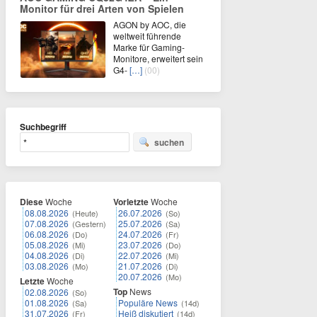
Monitor für drei Arten von Spielen
AGON by AOC, die
weltweit führende
Marke für Gaming-
Monitore, erweitert sein
G4-
[…]
(00)
Suchbegriff
suchen
Diese
Woche
Vorletzte
Woche
08.08.2026
26.07.2026
(Heute)
(So)
07.08.2026
25.07.2026
(Gestern)
(Sa)
06.08.2026
24.07.2026
(Do)
(Fr)
05.08.2026
23.07.2026
(Mi)
(Do)
04.08.2026
22.07.2026
(Di)
(Mi)
03.08.2026
21.07.2026
(Mo)
(Di)
20.07.2026
(Mo)
Letzte
Woche
Top
News
02.08.2026
(So)
01.08.2026
Populäre News
(Sa)
(14d)
31.07.2026
Heiß diskutiert
(Fr)
(14d)