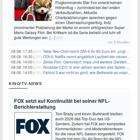
Flugkommando Star Fox vorerst keinen
Höhenflug – zumindest bei den ersten
Verkaufszahlen. Aktuelle
Chartplatzierungen sprechen gegen
einen Überraschungserfolg, trotz
prominenter Platzierung der Marke im enorm erfolgreichen Super
Mario Galaxy Film. Bei Kritikern ist die Serie beliebt und fuhr oft
gute Wertungen ein.
[…]
(00)
vor 2 Stunden
08.08. 17:45 |
(00)
Take-Two-Chef nennt GTA 6 für 80 Euro ein „unglaubliches Schnäppchen“
08.08. 16:30 |
(00)
GTA 6: Netflix nennt angeblich Laufzeit der neuen Gameplay-Präsentation
08.08. 16:00 |
(00)
Zelda-Film: Ganondorf, Impa und weitere Darsteller sollen feststehen
08.08. 16:00 |
(00)
Rockstar-CEO: In drei Jahren werden alle Spiele gestreamt
08.08. 14:00 |
(00)
Fallout 3 war nicht so groß, wie Bethesda es ursprünglich wollte
KINO/TV-NEWS
FOX setzt auf Kontinuität bei seiner NFL-
Berichterstattung
Tom Brady und Kevin Burkhardt bleiben
auch 2026 das Top-Duo des US-
Senders. Zudem hat FOX sein komplettes
Kommentatoren- und Moderatorenteam
für die neue NFL-Saison vorgestellt. FOX
Sports hat sein On-Air-Team für die NFL-