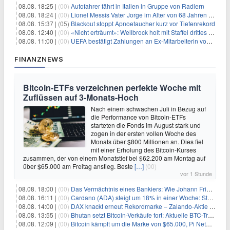
08.08. 18:25 |
(00)
Autofahrer fährt in Italien in Gruppe von Radlern
08.08. 18:24 |
(00)
Lionel Messis Vater Jorge im Alter von 68 Jahren gestorben
08.08. 15:37 |
(05)
Blackout stoppt Apnoetaucher kurz vor Tiefenrekord
08.08. 12:40 |
(00)
«Nicht erträumt»: Wellbrock holt mit Staffel drittes EM-Gold
08.08. 11:00 |
(00)
UEFA bestätigt Zahlungen an Ex-Mitarbeiterin von Infantino
FINANZNEWS
Bitcoin-ETFs verzeichnen perfekte Woche mit
Zuflüssen auf 3-Monats-Hoch
Nach einem schwachen Juli in Bezug auf
die Performance von Bitcoin-ETFs
starteten die Fonds im August stark und
zogen in der ersten vollen Woche des
Monats über $800 Millionen an. Dies fiel
mit einer Erholung des Bitcoin-Kurses
zusammen, der von einem Monatstief bei $62.200 am Montag auf
über $65.000 am Freitag anstieg. Beste
[…]
(00)
vor 1 Stunde
08.08. 18:00 |
(00)
Das Vermächtnis eines Bankiers: Wie Johann Friedrich Städel sein Imperium unsterblich machte
08.08. 16:11 |
(00)
Cardano (ADA) steigt um 18% in einer Woche: Steht ein Kurs von $0,30 bevor?
08.08. 14:00 |
(00)
DAX knackt erneut Rekordmarke – Zalando-Aktie crasht nach Quartalszahlen
08.08. 13:55 |
(00)
Bhutan setzt Bitcoin-Verkäufe fort: Aktuelle BTC-Transaktionen
08.08. 12:09 |
(00)
Bitcoin kämpft um die Marke von $65.000, Pi Network gewinnt an Unterstützung