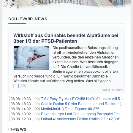
BOULEVARD-NEWS
Wirkstoff aus Cannabis beendet Alpträume bei
über 1/3 der PTSD-Patienten
Die posttraumatische Belastungsstörung
ist oft mit wiederkehrenden Alpträumen
verbunden, die den einzelnen Menschen
extrem belasten. Was lässt sich dagegen
tun? Die Charité Universitätsmedizin
Berlin wagte einen placebokontrollierten
Versuch und wurde fündig: Ein wenig bekannter Cannabis-
Wirkstoff könnte auf natürlichem Weg helfen. Was hilft gegen
[…]
(00)
vor 3 Stunden
08.08. 19:33 |
(00)
Tefal Easy Fry Max EY2458 Heißluftfritteuse mit 5 Litern für 64,99€
08.08. 18:33 |
(00)
Gillette Fusion 5 Styler Barttrimmer und Rasierer (All in One) für 16€
08.08. 14:02 |
(02)
MediaMarkt: 3 Tonie-Figuren für 37€
08.08. 13:02 |
(00)
Ravensburger Last One Laughing Partyspiel für 14,04€
08.08. 12:30 |
(00)
Fallout 4: Anniversary Edition Switch 2 für 42,39€
IT-NEWS