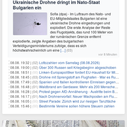
Ukrainische Drohne dringt im Nato-Staat
Bulgarien ein
Sofia (dpa) - Im Luftraum des Nato- und
EU-Mitgliedstaates Bulgarien ist eine
ukrainische Drohne eingedrungen und
explodiert. Die erste Analyse der Reste
des Flugobjekts, das rund 100 Meter von
der rumänischen Grenze entfernt
explodierte, zeigte Angaben des bulgarischen
Verteidigungsministeriums zufolge, dass es sich
höchstwahrscheinlich um eine
[…]
(03)
vor 8 Minuten
08.08. 19:32 |
(02)
Lottozahlen vom Samstag (08.08.2026)
08.08. 19:00 |
(02)
Über 300 Russen seit Kriegsbeginn abgeschoben
08.08. 18:51 |
(00)
Linken-Europapolitiker fordert EU-Haushalt für Wirtschaftsumbau
08.08. 18:45 |
(03)
Drohne mit Sprengstoff am Flughafen - War es Russland?
08.08. 17:49 |
(02)
Spanien und Italien kontrollieren Einreisen gegenseitig
08.08. 16:48 |
(01)
Waldbrand am Gardasee: Mehr als 200 Menschen evakuiert
08.08. 16:28 |
(04)
Protest gegen AfD-Annäherung - Austritte beim BSW Sachsen-Anhalt
08.08. 16:17 |
(01)
Nach Drohnenvorfall: Neuer Wachposten am Flughafen
08.08. 16:05 |
(00)
Street Parade: Zürich wird zur riesigen Tanzfläche
08.08. 15:46 |
(00)
Bestimmte Vereine sollen höhere Steuern zahlen