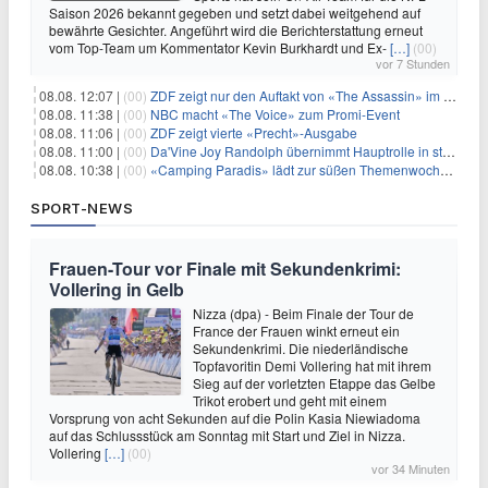
Saison 2026 bekannt gegeben und setzt dabei weitgehend auf
bewährte Gesichter. Angeführt wird die Berichterstattung erneut
vom Top-Team um Kommentator Kevin Burkhardt und Ex-
[…]
(00)
vor 7 Stunden
08.08. 12:07 |
(00)
ZDF zeigt nur den Auftakt von «The Assassin» im Fernsehen
08.08. 11:38 |
(00)
NBC macht «The Voice» zum Promi-Event
08.08. 11:06 |
(00)
ZDF zeigt vierte «Precht»-Ausgabe
08.08. 11:00 |
(00)
Da'Vine Joy Randolph übernimmt Hauptrolle in starbesetzter schwarzer Komödie
08.08. 10:38 |
(00)
«Camping Paradis» lädt zur süßen Themenwoche ein
SPORT-NEWS
Frauen-Tour vor Finale mit Sekundenkrimi:
Vollering in Gelb
Nizza (dpa) - Beim Finale der Tour de
France der Frauen winkt erneut ein
Sekundenkrimi. Die niederländische
Topfavoritin Demi Vollering hat mit ihrem
Sieg auf der vorletzten Etappe das Gelbe
Trikot erobert und geht mit einem
Vorsprung von acht Sekunden auf die Polin Kasia Niewiadoma
auf das Schlussstück am Sonntag mit Start und Ziel in Nizza.
Vollering
[…]
(00)
vor 34 Minuten