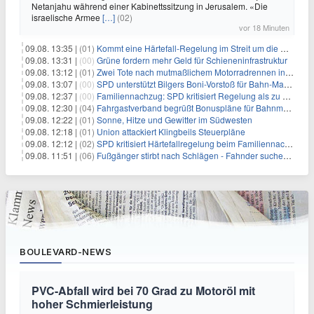
Netanjahu während einer Kabinettssitzung in Jerusalem. «Die
israelische Armee
[…]
(02)
vor 18 Minuten
09.08. 13:35 |
(01)
Kommt eine Härtefall-Regelung im Streit um die Rente mit 63?
09.08. 13:31 |
(00)
Grüne fordern mehr Geld für Schieneninfrastruktur
09.08. 13:12 |
(01)
Zwei Tote nach mutmaßlichem Motorradrennen in Köln
09.08. 13:07 |
(00)
SPD unterstützt Bilgers Boni-Vorstoß für Bahn-Manager
09.08. 12:37 |
(00)
Familiennachzug: SPD kritisiert Regelung als zu streng
09.08. 12:30 |
(04)
Fahrgastverband begrüßt Bonuspläne für Bahnmanager
09.08. 12:22 |
(01)
Sonne, Hitze und Gewitter im Südwesten
09.08. 12:18 |
(01)
Union attackiert Klingbeils Steuerpläne
09.08. 12:12 |
(02)
SPD kritisiert Härtefallregelung beim Familiennachzug als zu streng
09.08. 11:51 |
(06)
Fußgänger stirbt nach Schlägen - Fahnder suchen Autofahrer
BOULEVARD-NEWS
PVC-Abfall wird bei 70 Grad zu Motoröl mit
hoher Schmierleistung