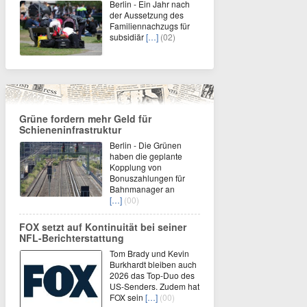
Berlin - Ein Jahr nach
der Aussetzung des
Familiennachzugs für
subsidiär
[…]
(02)
Grüne fordern mehr Geld für
Schieneninfrastruktur
Berlin - Die Grünen
haben die geplante
Kopplung von
Bonuszahlungen für
Bahnmanager an
[…]
(00)
FOX setzt auf Kontinuität bei seiner
NFL-Berichterstattung
Tom Brady und Kevin
Burkhardt bleiben auch
2026 das Top-Duo des
US-Senders. Zudem hat
FOX sein
[…]
(00)