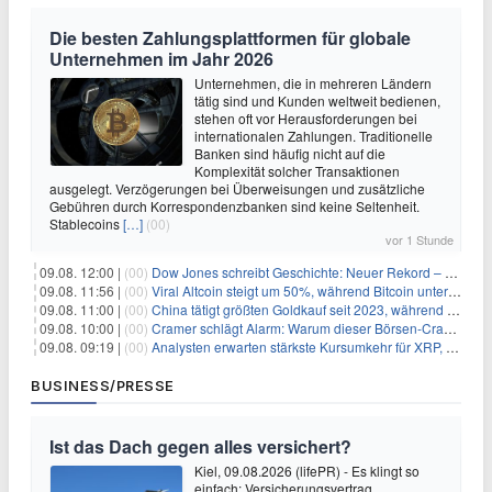
Die besten Zahlungsplattformen für globale
Unternehmen im Jahr 2026
Unternehmen, die in mehreren Ländern
tätig sind und Kunden weltweit bedienen,
stehen oft vor Herausforderungen bei
internationalen Zahlungen. Traditionelle
Banken sind häufig nicht auf die
Komplexität solcher Transaktionen
ausgelegt. Verzögerungen bei Überweisungen und zusätzliche
Gebühren durch Korrespondenzbanken sind keine Seltenheit.
Stablecoins
[…]
(00)
vor 1 Stunde
09.08. 12:00 |
(00)
Dow Jones schreibt Geschichte: Neuer Rekord – und Amazon knackt die nächste Billionen-Marke
09.08. 11:56 |
(00)
Viral Altcoin steigt um 50%, während Bitcoin unter $65.000 fällt
09.08. 11:00 |
(00)
China tätigt größten Goldkauf seit 2023, während Goldpreis um 8% steigt
09.08. 10:00 |
(00)
Cramer schlägt Alarm: Warum dieser Börsen-Crash die beste Einstiegschance seit Monaten ist
09.08. 09:19 |
(00)
Analysten erwarten stärkste Kursumkehr für XRP, während Polymarket skeptisch bleibt
BUSINESS/PRESSE
Ist das Dach gegen alles versichert?
Kiel, 09.08.2026 (lifePR) - Es klingt so
einfach: Versicherungsvertrag