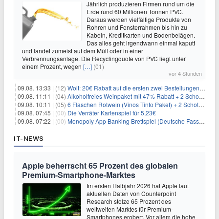
Jährlich produzieren Firmen rund um die
Erde rund 60 Millionen Tonnen PVC.
Daraus werden vielfältige Produkte von
Rohren und Fensterrahmen bis hin zu
Kabeln, Kreditkarten und Bodenbelägen.
Das alles geht irgendwann einmal kaputt
und landet zumeist auf dem Müll oder in einer
Verbrennungsanlage. Die Recyclingquote von PVC liegt unter
einem Prozent, wegen
[…]
(01)
vor 4 Stunden
09.08. 13:33 |
(12)
Wolt: 20€ Rabatt auf die ersten zwei Bestellungen für Neukunden
09.08. 11:11 |
(04)
Alkoholfreies Weinpaket mit 47% Rabatt + 2 Schott Zwiesel Gläser GRATIS für 29,99€
09.08. 10:11 |
(05)
6 Flaschen Rotwein (Vinos Tinto Paket) + 2 Schott Zwiesel Gläser für 25,99€ inkl. Versand
09.08. 07:45 |
(00)
Die Verräter Kartenspiel für 5,23€
09.08. 07:22 |
(00)
Monopoly App Banking Brettspiel (Deutsche Fassung) für 9,84€
IT-NEWS
Apple beherrscht 65 Prozent des globalen
Premium-Smartphone-Marktes
Im ersten Halbjahr 2026 hat Apple laut
aktuellen Daten von Counterpoint
Research stolze 65 Prozent des
weltweiten Marktes für Premium-
Smartphones erobert. Vor allem die hohe