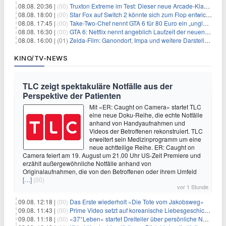
08.08. 20:36 |
(00)
Truxton Extreme im Test: Dieser neue Arcade-Klassiker verzeiht dir gar nichts
08.08. 18:00 |
(00)
Star Fox auf Switch 2 könnte sich zum Flop entwickeln
08.08. 17:45 |
(00)
Take-Two-Chef nennt GTA 6 für 80 Euro ein „unglaubliches Schnäppchen“
08.08. 16:30 |
(00)
GTA 6: Netflix nennt angeblich Laufzeit der neuen Gameplay-Präsentation
08.08. 16:00 |
(01)
Zelda-Film: Ganondorf, Impa und weitere Darsteller sollen feststehen
KINO/TV-NEWS
TLC zeigt spektakuläre Notfälle aus der
Perspektive der Patienten
Mit «ER: Caught on Camera» startet TLC
eine neue Doku-Reihe, die echte Notfälle
anhand von Handyaufnahmen und
Videos der Betroffenen rekonstruiert. TLC
erweitert sein Medizinprogramm um eine
neue achtteilige Reihe. ER: Caught on
Camera feiert am 19. August um 21.00 Uhr US-Zeit Premiere und
erzählt außergewöhnliche Notfälle anhand von
Originalaufnahmen, die von den Betroffenen oder ihrem Umfeld
[…]
(00)
vor 1 Stunde
09.08. 12:18 |
(00)
Das Erste wiederholt «Die Tote vom Jakobsweg»
09.08. 11:43 |
(00)
Prime Video setzt auf koreanische Liebesgeschichte
09.08. 11:18 |
(00)
«37°Leben» startet Dreiteiler über persönliche Neuanfänge