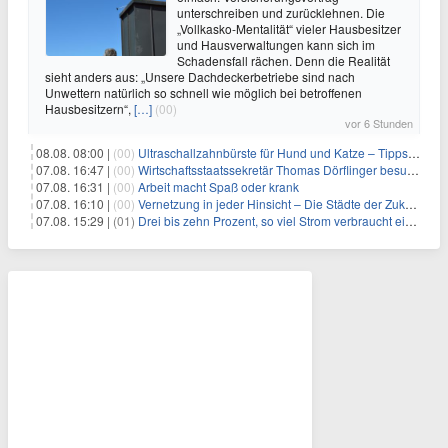
unterschreiben und zurücklehnen. Die
„Vollkasko-Mentalität“ vieler Hausbesitzer
und Hausverwaltungen kann sich im
Schadensfall rächen. Denn die Realität
sieht anders aus: „Unsere Dachdeckerbetriebe sind nach
Unwettern natürlich so schnell wie möglich bei betroffenen
Hausbesitzern“,
[…]
(00)
vor 6 Stunden
08.08. 08:00 |
(00)
Ultraschallzahnbürste für Hund und Katze – Tipps zur erfolgreichen Eingewöhnung
07.08. 16:47 |
(00)
Wirtschaftsstaatssekretär Thomas Dörflinger besucht Handwerksbetrieb im Kammerbezirk Freiburg
07.08. 16:31 |
(00)
Arbeit macht Spaß oder krank
07.08. 16:10 |
(00)
Vernetzung in jeder Hinsicht – Die Städte der Zukunft sind grün-blau
07.08. 15:29 |
(01)
Drei bis zehn Prozent, so viel Strom verbraucht ein Aufzug im Gebäude