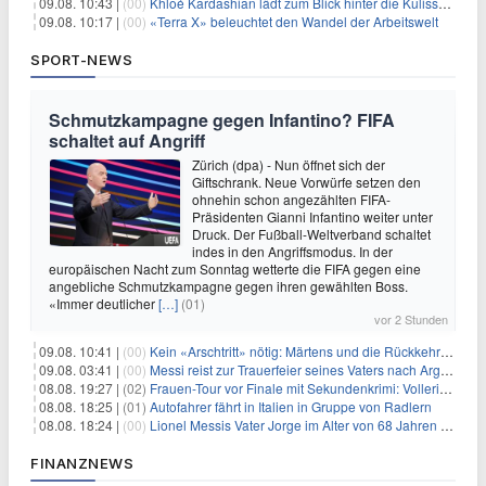
09.08. 10:43 |
(00)
Khloé Kardashian lädt zum Blick hinter die Kulissen ihres Freundeskreises
09.08. 10:17 |
(00)
«Terra X» beleuchtet den Wandel der Arbeitswelt
SPORT-NEWS
Schmutzkampagne gegen Infantino? FIFA
schaltet auf Angriff
Zürich (dpa) - Nun öffnet sich der
Giftschrank. Neue Vorwürfe setzen den
ohnehin schon angezählten FIFA-
Präsidenten Gianni Infantino weiter unter
Druck. Der Fußball-Weltverband schaltet
indes in den Angriffsmodus. In der
europäischen Nacht zum Sonntag wetterte die FIFA gegen eine
angebliche Schmutzkampagne gegen ihren gewählten Boss.
«Immer deutlicher
[…]
(01)
vor 2 Stunden
09.08. 10:41 |
(00)
Kein «Arschtritt» nötig: Märtens und die Rückkehr nach Paris
09.08. 03:41 |
(00)
Messi reist zur Trauerfeier seines Vaters nach Argentinien
08.08. 19:27 |
(02)
Frauen-Tour vor Finale mit Sekundenkrimi: Vollering in Gelb
08.08. 18:25 |
(01)
Autofahrer fährt in Italien in Gruppe von Radlern
08.08. 18:24 |
(00)
Lionel Messis Vater Jorge im Alter von 68 Jahren gestorben
FINANZNEWS