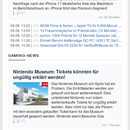
Nachfrage nach der iPhone 17 Modellreihe trieb das Wachstum
im Berichtszeitraum an. iPhone führt das Premium-Segment
[…]
(00)
vor 24 Stunden
09.08. 13:22 |
(00)
WOW Filme & Serien + Apple TV für 9,95€/Monat // Alles von WOW (Filme, Serien, Live-Sport) für 34,97€/Monat
09.08. 13:00 |
(00)
10 Frauenmagazine im Prämienabo (12 Monate) mit Prämien bis zu 225€
09.08. 12:25 |
(00)
quiron: 120€ Prämie für 12 Monate Sparplan (ab 100€/Monat)
09.08. 11:00 |
(00)
Einhell Benzin-Kettensäge GC-PC 1435 I TC Set für 99,99€
09.08. 10:30 |
(00)
Silvercrest SHLFS 2200 A1 Heißluftfritteuse für 79,99€ – Grill & Räucherfunktion
GAMING-NEWS
Nintendo Museum: Tickets könnten für
ungültig erklärt werden!
Das Nintendo Museum von Kyoto hat ein
Problem. Die Eintrittskarten werden von
gekauft und teuer weiterverkauft. Dies
unterbindet Nintendo nun indem
weiterverkaufte Tickets für ungültig erklärt
werden. Aber nicht nur das, die Person
mit dem woanders gekauften Ticket kann für das Museum
dauerhaft gesperrt werden. Nintendo warnt Besucher Das
[…]
(00)
vor 1 Stunde