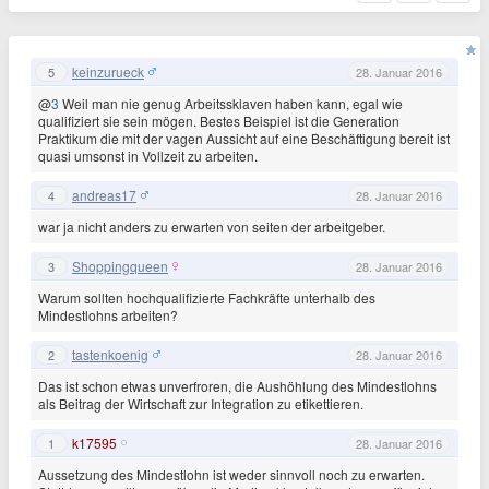
keinzurueck
5
28. Januar 2016
@
3
Weil man nie genug Arbeitssklaven haben kann, egal wie
qualifiziert sie sein mögen. Bestes Beispiel ist die Generation
Praktikum die mit der vagen Aussicht auf eine Beschäftigung bereit ist
quasi umsonst in Vollzeit zu arbeiten.
andreas17
4
28. Januar 2016
war ja nicht anders zu erwarten von seiten der arbeitgeber.
Shoppingqueen
3
28. Januar 2016
Warum sollten hochqualifizierte Fachkräfte unterhalb des
Mindestlohns arbeiten?
tastenkoenig
2
28. Januar 2016
Das ist schon etwas unverfroren, die Aushöhlung des Mindestlohns
als Beitrag der Wirtschaft zur Integration zu etikettieren.
k17595
1
28. Januar 2016
Aussetzung des Mindestlohn ist weder sinnvoll noch zu erwarten.