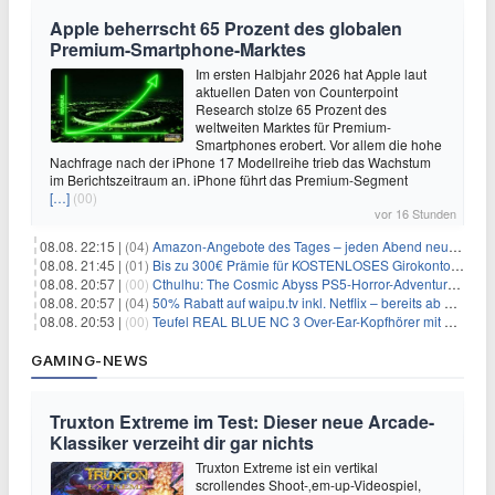
Apple beherrscht 65 Prozent des globalen
Premium-Smartphone-Marktes
Im ersten Halbjahr 2026 hat Apple laut
aktuellen Daten von Counterpoint
Research stolze 65 Prozent des
weltweiten Marktes für Premium-
Smartphones erobert. Vor allem die hohe
Nachfrage nach der iPhone 17 Modellreihe trieb das Wachstum
im Berichtszeitraum an. iPhone führt das Premium-Segment
[…]
(00)
vor 16 Stunden
08.08. 22:15 |
(04)
Amazon-Angebote des Tages – jeden Abend neue Deals zum Stöbern
08.08. 21:45 |
(01)
Bis zu 300€ Prämie für KOSTENLOSES Girokonto bei der Santander – 50€ schon nach 1 Woche!
08.08. 20:57 |
(00)
Cthulhu: The Cosmic Abyss PS5-Horror-Adventure für 27,99€
08.08. 20:57 |
(04)
50% Rabatt auf waipu.tv inkl. Netflix – bereits ab 9€/Monat (statt 17,99€)
08.08. 20:53 |
(00)
Teufel REAL BLUE NC 3 Over-Ear-Kopfhörer mit ANC für 149,99€
GAMING-NEWS
Truxton Extreme im Test: Dieser neue Arcade-
Klassiker verzeiht dir gar nichts
Truxton Extreme ist ein vertikal
scrollendes Shoot-‚em-up-Videospiel,