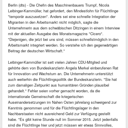
Berlin (dts) - Die Chefin des Maschinenbauers Trumpf, Nicola
Leibinger-Kammüller, hat gefordert, den Mindestlohn für Flüchtlinge
"temporär auszusetzen". Anders sei eine schnelle Integration der
Migranten in den Arbeitsmarkt nicht möglich, sagte die
Unternehmerin aus dem schwäbischen Ditzingen in einem Interview
mit der aktuellen Ausgabe des Monatsmagazins "Cicero".
"Diejenigen, die jetzt bei uns sind, müssen schnellstmöglich in den
Arbeitsmarkt integriert werden. So verstehe ich den gegenwärtigen
Beitrag der deutschen Wirtschaft."
Leibinger-Kammüller ist seit vielen Jahren CDU-Mitglied und
gehörte dem von Bundeskanzlerin Angela Merkel einberufenen Rat
für Innovation und Wachstum an. Die Unternehmerin unterstützt
auch weiterhin die Flüchtlingspolitik der Bundeskanzlerin. "Sie hat
zum damaligen Zeitpunkt aus humanitären Gründen plausibel
gehandelt." Fehler seien vorher gemacht worden, da die
internationale Gemeinschaft die kriegerischen
Auseinandersetzungen im Nahen Osten jahrelang schweigend zur
Kenntnis genommen und für die Flüchtlingslager in den
Nachbarstaaten nicht ausreichend Geld zur Verfügung gestellt
habe. "Es gibt keine Stunde null im Sommer 2015. Jetzt jedenfalls
sind die Flüchtlinge hier und jetzt müssen wir etwas Sinnvolles,