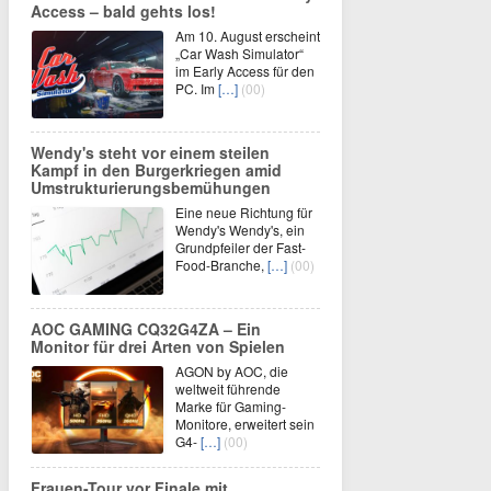
Access – bald gehts los!
Am 10. August erscheint
„Car Wash Simulator“
im Early Access für den
PC. Im
[…]
(00)
Wendy's steht vor einem steilen
Kampf in den Burgerkriegen amid
Umstrukturierungsbemühungen
Eine neue Richtung für
Wendy's Wendy's, ein
Grundpfeiler der Fast-
Food-Branche,
[…]
(00)
AOC GAMING CQ32G4ZA – Ein
Monitor für drei Arten von Spielen
AGON by AOC, die
weltweit führende
Marke für Gaming-
Monitore, erweitert sein
G4-
[…]
(00)
Frauen-Tour vor Finale mit