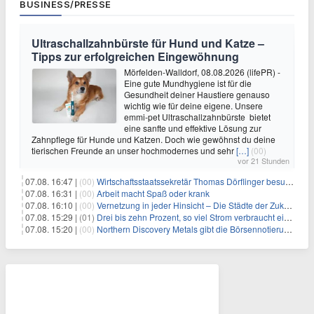
BUSINESS/PRESSE
Ultraschallzahnbürste für Hund und Katze –
Tipps zur erfolgreichen Eingewöhnung
Mörfelden-Walldorf, 08.08.2026 (lifePR) -
Eine gute Mundhygiene ist für die
Gesundheit deiner Haustiere genauso
wichtig wie für deine eigene. Unsere
emmi-pet Ultraschallzahnbürste bietet
eine sanfte und effektive Lösung zur
Zahnpflege für Hunde und Katzen. Doch wie gewöhnst du deine
tierischen Freunde an unser hochmodernes und sehr
[…]
(00)
vor 21 Stunden
07.08. 16:47 |
(00)
Wirtschaftsstaatssekretär Thomas Dörflinger besucht Handwerksbetrieb im Kammerbezirk Freiburg
07.08. 16:31 |
(00)
Arbeit macht Spaß oder krank
07.08. 16:10 |
(00)
Vernetzung in jeder Hinsicht – Die Städte der Zukunft sind grün-blau
07.08. 15:29 |
(01)
Drei bis zehn Prozent, so viel Strom verbraucht ein Aufzug im Gebäude
07.08. 15:20 |
(00)
Northern Discovery Metals gibt die Börsennotierung an der Frankfurter Wertpapierbörse bekannt