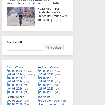
Sekundenkrimi: Vollering in Gelb
Nizza (dpa) - Beim
Finale der Tour de
France der Frauen winkt
erneut ein
[…]
(02)
Suchbegriff
suchen
Diese
Woche
Vorletzte
Woche
09.08.2026
26.07.2026
(Heute)
(So)
08.08.2026
25.07.2026
(Gestern)
(Sa)
07.08.2026
24.07.2026
(Fr)
(Fr)
06.08.2026
23.07.2026
(Do)
(Do)
05.08.2026
22.07.2026
(Mi)
(Mi)
04.08.2026
21.07.2026
(Di)
(Di)
03.08.2026
20.07.2026
(Mo)
(Mo)
Letzte
Woche
Top
News
02.08.2026
Populäre News
(So)
(14d)
01.08.2026
Heiß diskutiert
(Sa)
(14d)