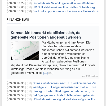
08.08. 18:24 |
(00)
Lionel Messis Vater Jorge im Alter von 68 Jahren gestorben
08.08. 17:05 |
(00)
LIV Golf steht an einem finanziellen Scheideweg auf der Suche nach neuen Investitionen
08.08. 15:37 |
(06)
Blackout stoppt Apnoetaucher kurz vor Tiefenrekord
FINANZNEWS
Koreas Aktienmarkt stabilisiert sich, da
gehebelte Positionen abgebaut werden
Marktturbulenzen und ihre Folgen Die
jüngsten Turbulenzen auf dem
südkoreanischen Aktienmarkt waren von
einem historischen Verkaufsdruck
geprägt, der effektiv eine signifikante
Anzahl von gehebelten Positionen
abgebaut hat. Diese Korrekturphase, obwohl schmerzhaft für viele
kurzfristige Trader, könnte letztendlich den Weg für ein
gesünderes Marktumfeld
[…]
(00)
vor 2 Stunden
09.08. 04:35 |
(00)
Chinas Inflation lässt nach: Ein willkommenes Zeichen für Investoren angesichts der Folgen des Öl-Schocks
09.08. 01:38 |
(00)
Wichtige XRP Ledger Aktualisierung zielt auf institutionelle Akzeptanz ab
09.08. 01:35 |
(00)
Pentagon fordert Rüstungsunternehmen auf, Produktion angesichts eskalierender globaler Spannungen zu steigern
08.08. 22:54 |
(00)
Betrüger geben sich als EU-Regulierungsbehörden aus, um Krypto-Nutzer nach MiCA-Deadline ins Visier zu nehmen
08.08. 22:35 |
(00)
US-Inflationsindex signalisiert eine mögliche Abschwächung der Inflationsdruck