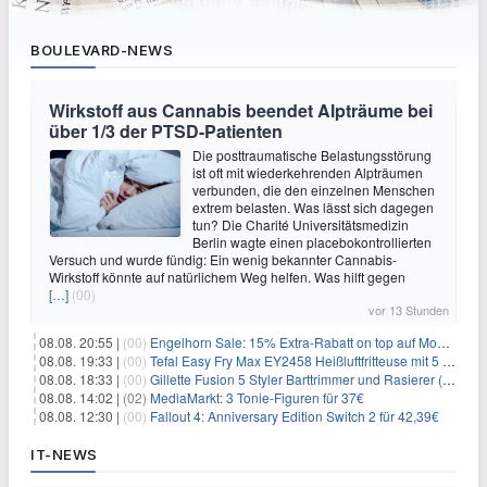
BOULEVARD-NEWS
Wirkstoff aus Cannabis beendet Alpträume bei
über 1/3 der PTSD-Patienten
Die posttraumatische Belastungsstörung
ist oft mit wiederkehrenden Alpträumen
verbunden, die den einzelnen Menschen
extrem belasten. Was lässt sich dagegen
tun? Die Charité Universitätsmedizin
Berlin wagte einen placebokontrollierten
Versuch und wurde fündig: Ein wenig bekannter Cannabis-
Wirkstoff könnte auf natürlichem Weg helfen. Was hilft gegen
[…]
(00)
vor 13 Stunden
08.08. 20:55 |
(00)
Engelhorn Sale: 15% Extra-Rabatt on top auf Mode- und Sport-Artikel
08.08. 19:33 |
(00)
Tefal Easy Fry Max EY2458 Heißluftfritteuse mit 5 Litern für 64,99€
08.08. 18:33 |
(00)
Gillette Fusion 5 Styler Barttrimmer und Rasierer (All in One) für 16€
08.08. 14:02 |
(02)
MediaMarkt: 3 Tonie-Figuren für 37€
08.08. 12:30 |
(00)
Fallout 4: Anniversary Edition Switch 2 für 42,39€
IT-NEWS