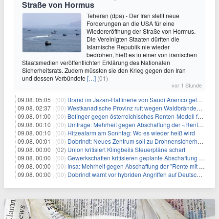
Straße von Hormus
Teheran (dpa) - Der Iran stellt neue
Forderungen an die USA für eine
Wiedereröffnung der Straße von Hormus.
Die Vereinigten Staaten dürften die
Islamische Republik nie wieder
bedrohen, hieß es in einer von iranischen
Staatsmedien veröffentlichten Erklärung des Nationalen
Sicherheitsrats. Zudem müssten sie den Krieg gegen den Iran
und dessen Verbündete
[…]
(01)
vor 1 Stunde
09.08. 05:05 |
(00)
Brand im Jazan-Raffinerie von Saudi Aramco gelöscht: Auswirkungen auf die Energiemärkte
09.08. 02:37 |
(00)
Westkanadische Provinz ruft wegen Waldbränden Notstand aus
09.08. 01:00 |
(00)
Bofinger gegen österreichisches Renten-Modell für Schwerarbeiter
09.08. 00:10 |
(00)
Umfrage: Mehrheit gegen Abschaffung der «Rente mit 63»
09.08. 00:10 |
(00)
Hitzealarm am Sonntag: Wo es wieder heiß wird
09.08. 00:01 |
(00)
Dobrindt: Neues Zentrum soll zu Drohnensicherheit forschen
09.08. 00:00 |
(02)
Union kritisiert Klingbeils Steuerpläne scharf
09.08. 00:00 |
(00)
Gewerkschaften kritisieren geplante Abschaffung der "Rente mit 63"
09.08. 00:00 |
(00)
Insa: Mehrheit gegen Abschaffung der "Rente mit 63"
09.08. 00:00 |
(00)
Dobrindt warnt vor hybriden Angriffen auf Deutschland