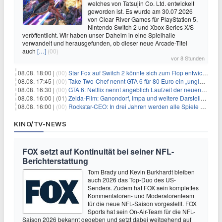
welches von Tatsujin Co. Ltd. entwickelt
geworden ist. Es wurde am 30.07.2026
von Clear River Games für PlayStation 5,
Nintendo Switch 2 und Xbox Series X/S
veröffentlicht. Wir haben unser Daheim in eine Spielhalle
verwandelt und herausgefunden, ob dieser neue Arcade-Titel
auch
[…]
(00)
vor 8 Stunden
08.08. 18:00 |
(00)
Star Fox auf Switch 2 könnte sich zum Flop entwickeln
08.08. 17:45 |
(00)
Take-Two-Chef nennt GTA 6 für 80 Euro ein „unglaubliches Schnäppchen“
08.08. 16:30 |
(00)
GTA 6: Netflix nennt angeblich Laufzeit der neuen Gameplay-Präsentation
08.08. 16:00 |
(01)
Zelda-Film: Ganondorf, Impa und weitere Darsteller sollen feststehen
08.08. 16:00 |
(00)
Rockstar-CEO: In drei Jahren werden alle Spiele gestreamt
KINO/TV-NEWS
FOX setzt auf Kontinuität bei seiner NFL-
Berichterstattung
Tom Brady und Kevin Burkhardt bleiben
auch 2026 das Top-Duo des US-
Senders. Zudem hat FOX sein komplettes
Kommentatoren- und Moderatorenteam
für die neue NFL-Saison vorgestellt. FOX
Sports hat sein On-Air-Team für die NFL-
Saison 2026 bekannt gegeben und setzt dabei weitgehend auf