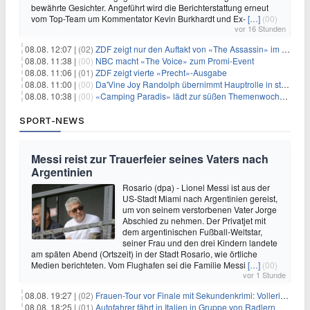
bewährte Gesichter. Angeführt wird die Berichterstattung erneut
vom Top-Team um Kommentator Kevin Burkhardt und Ex-
[…]
(00)
vor 16 Stunden
08.08. 12:07 |
(02)
ZDF zeigt nur den Auftakt von «The Assassin» im Fernsehen
08.08. 11:38 |
(00)
NBC macht «The Voice» zum Promi-Event
08.08. 11:06 |
(01)
ZDF zeigt vierte «Precht»-Ausgabe
08.08. 11:00 |
(00)
Da'Vine Joy Randolph übernimmt Hauptrolle in starbesetzter schwarzer Komödie
08.08. 10:38 |
(00)
«Camping Paradis» lädt zur süßen Themenwoche ein
SPORT-NEWS
Messi reist zur Trauerfeier seines Vaters nach
Argentinien
Rosario (dpa) - Lionel Messi ist aus der
US-Stadt Miami nach Argentinien gereist,
um von seinem verstorbenen Vater Jorge
Abschied zu nehmen. Der Privatjet mit
dem argentinischen Fußball-Weltstar,
seiner Frau und den drei Kindern landete
am späten Abend (Ortszeit) in der Stadt Rosario, wie örtliche
Medien berichteten. Vom Flughafen sei die Familie Messi
[…]
(00)
vor 1 Stunde
08.08. 19:27 |
(02)
Frauen-Tour vor Finale mit Sekundenkrimi: Vollering in Gelb
08.08. 18:25 |
(01)
Autofahrer fährt in Italien in Gruppe von Radlern