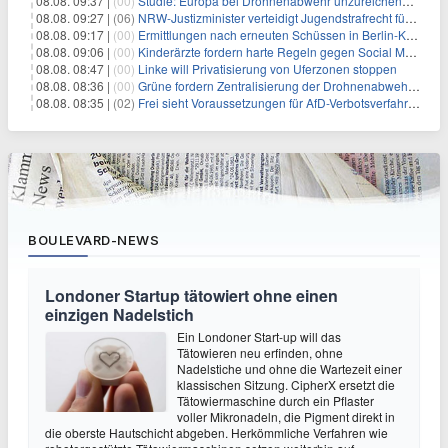
08.08. 09:37 |
(00)
Studie: Europa bei Drohnenabwehr unzureichend vorbereitet
08.08. 09:27 |
(06)
NRW-Justizminister verteidigt Jugendstrafrecht für Heranwachsende
08.08. 09:17 |
(00)
Ermittlungen nach erneuten Schüssen in Berlin-Kreuzberg dauern an
08.08. 09:06 |
(00)
Kinderärzte fordern harte Regeln gegen Social Media
08.08. 08:47 |
(00)
Linke will Privatisierung von Uferzonen stoppen
08.08. 08:36 |
(00)
Grüne fordern Zentralisierung der Drohnenabwehr bei Bundespolizei
08.08. 08:35 |
(02)
Frei sieht Voraussetzungen für AfD-Verbotsverfahren nicht gegeben
BOULEVARD-NEWS
Londoner Startup tätowiert ohne einen
einzigen Nadelstich
Ein Londoner Start-up will das
Tätowieren neu erfinden, ohne
Nadelstiche und ohne die Wartezeit einer
klassischen Sitzung. CipherX ersetzt die
Tätowiermaschine durch ein Pflaster
voller Mikronadeln, die Pigment direkt in
die oberste Hautschicht abgeben. Herkömmliche Verfahren wie