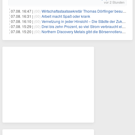
vor 2 Stunden
07.08. 16:47 |
(00)
Wirtschaftsstaatssekretär Thomas Dörflinger besucht Handwerksbetrieb im Kammerbezirk Freiburg
07.08. 16:31 |
(00)
Arbeit macht Spaß oder krank
07.08. 16:10 |
(00)
Vernetzung in jeder Hinsicht – Die Städte der Zukunft sind grün-blau
07.08. 15:29 |
(00)
Drei bis zehn Prozent, so viel Strom verbraucht ein Aufzug im Gebäude
07.08. 15:20 |
(00)
Northern Discovery Metals gibt die Börsennotierung an der Frankfurter Wertpapierbörse bekannt