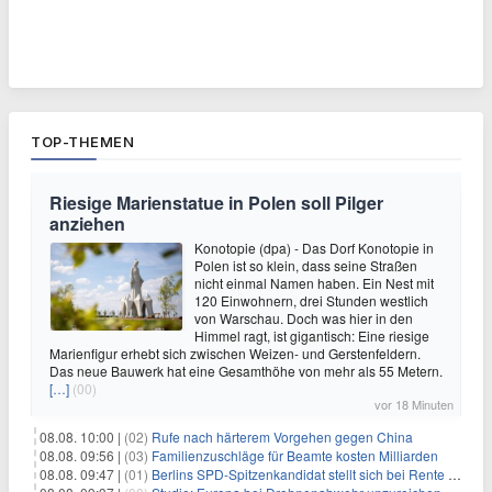
TOP-THEMEN
Riesige Marienstatue in Polen soll Pilger
anziehen
Konotopie (dpa) - Das Dorf Konotopie in
Polen ist so klein, dass seine Straßen
nicht einmal Namen haben. Ein Nest mit
120 Einwohnern, drei Stunden westlich
von Warschau. Doch was hier in den
Himmel ragt, ist gigantisch: Eine riesige
Marienfigur erhebt sich zwischen Weizen- und Gerstenfeldern.
Das neue Bauwerk hat eine Gesamthöhe von mehr als 55 Metern.
[…]
(00)
vor 18 Minuten
08.08. 10:00 |
(02)
Rufe nach härterem Vorgehen gegen China
08.08. 09:56 |
(03)
Familienzuschläge für Beamte kosten Milliarden
08.08. 09:47 |
(01)
Berlins SPD-Spitzenkandidat stellt sich bei Rente mit 63 quer