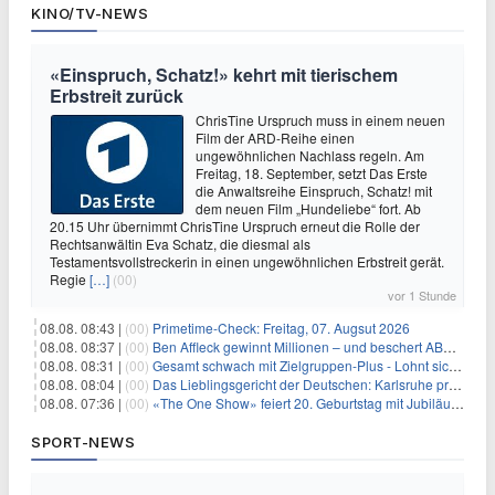
KINO/TV-NEWS
«Einspruch, Schatz!» kehrt mit tierischem
Erbstreit zurück
ChrisTine Urspruch muss in einem neuen
Film der ARD-Reihe einen
ungewöhnlichen Nachlass regeln. Am
Freitag, 18. September, setzt Das Erste
die Anwaltsreihe Einspruch, Schatz! mit
dem neuen Film „Hundeliebe“ fort. Ab
20.15 Uhr übernimmt ChrisTine Urspruch erneut die Rolle der
Rechtsanwältin Eva Schatz, die diesmal als
Testamentsvollstreckerin in einen ungewöhnlichen Erbstreit gerät.
Regie
[…]
(00)
vor 1 Stunde
08.08. 08:43 |
(00)
Primetime-Check: Freitag, 07. Augsut 2026
08.08. 08:37 |
(00)
Ben Affleck gewinnt Millionen – und beschert ABC Top-Quoten
08.08. 08:31 |
(00)
Gesamt schwach mit Zielgruppen-Plus - Lohnt sich First Dates Hotel doch?
08.08. 08:04 |
(00)
Das Lieblingsgericht der Deutschen: Karlsruhe prägt seit 75 Jahren die Republik
08.08. 07:36 |
(00)
«The One Show» feiert 20. Geburtstag mit Jubiläumswoche
SPORT-NEWS