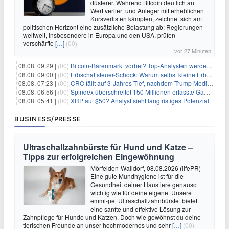
düsterer. Während Bitcoin deutlich an
Wert verliert und Anleger mit erheblichen
Kursverlisten kämpfen, zeichnet sich am
politischen Horizont eine zusätzliche Belastung ab: Regierungen
weltweit, insbesondere in Europa und den USA, prüfen
verschärfte
[…]
(00)
vor 27 Minuten
08.08. 09:29 |
(00)
Bitcoin-Bärenmarkt vorbei? Top-Analysten werden optimistisch, aber die Geschichte sagt etwas anderes
08.08. 09:00 |
(00)
Erbschaftsteuer-Schock: Warum selbst kleine Erbschaften den Fiskus Millionen kosten
08.08. 07:23 |
(00)
CRO fällt auf 3-Jahres-Tief, nachdem Trump Media zwei große Crypto.com-Deals storniert
08.08. 06:56 |
(00)
Spindex überschreitet 150 Millionen erfasste Gaming-Ereignisse in Echtzeit-Datenpipeline
08.08. 05:41 |
(00)
XRP auf $50? Analyst sieht langfristiges Potenzial
BUSINESS/PRESSE
Ultraschallzahnbürste für Hund und Katze –
Tipps zur erfolgreichen Eingewöhnung
Mörfelden-Walldorf, 08.08.2026 (lifePR) -
Eine gute Mundhygiene ist für die
Gesundheit deiner Haustiere genauso
wichtig wie für deine eigene. Unsere
emmi-pet Ultraschallzahnbürste bietet
eine sanfte und effektive Lösung zur
Zahnpflege für Hunde und Katzen. Doch wie gewöhnst du deine
tierischen Freunde an unser hochmodernes und sehr
[…]
(00)