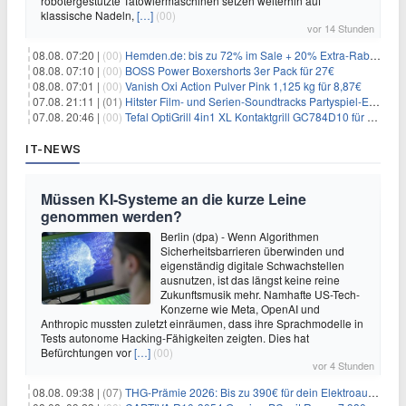
robotergestützte Tätowiermaschinen setzen weiterhin auf
klassische Nadeln,
[…]
(00)
vor 14 Stunden
08.08. 07:20 |
(00)
Hemden.de: bis zu 72% im Sale + 20% Extra-Rabatt dank Gutschein
08.08. 07:10 |
(00)
BOSS Power Boxershorts 3er Pack für 27€
08.08. 07:01 |
(00)
Vanish Oxi Action Pulver Pink 1,125 kg für 8,87€
07.08. 21:11 |
(01)
Hitster Film- und Serien-Soundtracks Partyspiel-Erweiterung für 6,99€
07.08. 20:46 |
(00)
Tefal OptiGrill 4in1 XL Kontaktgrill GC784D10 für 239,99€
IT-NEWS
Müssen KI-Systeme an die kurze Leine
genommen werden?
Berlin (dpa) - Wenn Algorithmen
Sicherheitsbarrieren überwinden und
eigenständig digitale Schwachstellen
ausnutzen, ist das längst keine reine
Zukunftsmusik mehr. Namhafte US-Tech-
Konzerne wie Meta, OpenAI und
Anthropic mussten zuletzt einräumen, dass ihre Sprachmodelle in
Tests autonome Hacking-Fähigkeiten zeigten. Dies hat
Befürchtungen vor
[…]
(00)
vor 4 Stunden
08.08. 09:38 |
(07)
THG-Prämie 2026: Bis zu 390€ für dein Elektroauto mit geld-fuer-eAuto.de