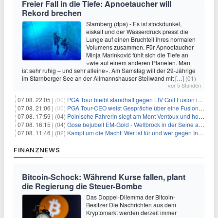
Freier Fall in die Tiefe: Apnoetaucher will
Rekord brechen
Starnberg (dpa) - Es ist stockdunkel,
eiskalt und der Wasserdruck presst die
Lunge auf einen Bruchteil ihres normalen
Volumens zusammen. Für Apnoetaucher
Minja Marinković fühlt sich die Tiefe an
«wie auf einem anderen Planeten. Man
ist sehr ruhig – und sehr alleine». Am Samstag will der 29-Jährige
im Starnberger See an der Allmannshauser Steilwand mit
[…]
(01)
vor 5 Stunden
07.08. 22:05 |
(00)
PGA Tour bleibt standhaft gegen LIV Golf Fusion in einem sich wandelnden Sportumfeld
07.08. 21:06 |
(00)
PGA Tour-CEO weist Gespräche über eine Fusion mit LIV Golf zurück und bekräftigt die Wettbewerbslandschaft
07.08. 17:59 |
(04)
Polnische Fahrerin siegt am Mont Ventoux und holt Tour-Gelb
07.08. 16:15 |
(04)
Gose bejubelt EM-Gold - Wellbrock in der Seine ausgebremst
07.08. 11:46 |
(02)
Kampf um die Macht: Wer ist für und wer gegen Infantino?
FINANZNEWS
Bitcoin-Schock: Während Kurse fallen, plant
die Regierung die Steuer-Bombe
Das Doppel-Dilemma der Bitcoin-
Besitzer Die Nachrichten aus dem
Kryptomarkt werden derzeit immer