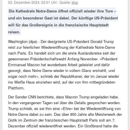
03. Dezember 2024, 02:01 Uhr
·
Quelle:
dpa
Die Kathedrale Notre-Dame öffnet offiziell wieder ihre Tore –
und ein besonderer Gast ist dabei. Der künftige US-Präsident
will für das Großereignis in die französische Hauptstadt
reisen.
Washington (dpa) - Der designierte US-Präsident Donald Trump
reist zur feierlichen Wiedereröffnung der Kathedrale Notre-Dame
nach Paris. Es handelt sich um die erste Auslandsreise seit der
gewonnenen Präsidentschaftswahl Anfang November. «Präsident
Emmanuel Macron hat wunderbare Arbeit geleistet und dafür
gesorgt, dass Notre Dame wieder in vollem Glanz erstrahlt, und
sogar noch mehr», schrieb der Republikaner, der im Januar wieder
ins Weiße Haus einziehen wird, auf der von ihm mitbegründeten
Plattform.
Der Sender CNN berichtete, dass Macron Trump eingeladen habe.
In den vergangenen Tagen sei über die Details gesprochen worden.
Trump schrieb, es sei ihm eine «Ehre» bei der Wiedereröffnung von
Notre-Dame dabei zu sein. Das über 850 Jahre alte Meisterwerk der
Gotik im Zentrum der französischen Hauptstadt Paris soll am 7.
Dezember offiziell wiedereröffnet werden. Ein Großbrand hatte die