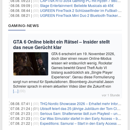
08.08. 09:23 |
(00)
CAPTIVA R10-3054 Gaming-PC mit Ryzen 7 9800X3D und RTX 5080 für 2.599€
08.08. 09:09 |
(00)
Stage Entertainment: Beliebte Musicals ab 45€
08.08. 08:44 |
(00)
UGREEN FineTrack 2 Schlüsselfinder im Fußball-Design für 10,98€
08.08. 08:21 |
(00)
UGREEN FineTrack Mini Duo 2 Bluetooth-Tracker 4er-Pack für 28,99€
GAMING-NEWS
GTA 6 Online bleibt ein Rätsel – Insider stellt
das neue Gerücht klar
GTA 6 erscheint am 19. November 2026,
doch über einen neuen Online-Modus
wissen wir erstaunlich wenig. Rockstar
Games bewirbt Grand Theft Auto VI
bislang ausdrücklich als „Single Player
Experience“. Genau diese Formulierung
sorgt nun erneut für Spekulationen. Bloomberg-Journalist Jason
Schreier sprach in einem aktuellen Video über die Zukunft von
[…]
(00)
vor 1 Stunde
08.08. 07:41 |
(00)
THQ Nordic Showcase 2026 – Erhaltet mehr Informationen
07.08. 21:24 |
(01)
Ubisoft feiert das 25-jährige Jubiläum der Tom Clancy’s Ghost Recon-Reihe
07.08. 21:23 |
(00)
Serious Sam: Shatterverse lädt zum Playtest – und erscheint schon bald!
07.08. 21:23 |
(00)
Car Was Simulator startet in den Early Access – bald gehts los!
07.08. 21:22 |
(00)
Expeditions: Samurai – Start in den Early Access ab heute im feudalen Japan