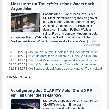
Messi reist zur Trauerfeier seines Vaters nach
Argentinien
Rosario (dpa) - Lionel Messi ist aus der
US-Stadt Miami nach Argentinien gereist,
um von seinem verstorbenen Vater Jorge
Abschied zu nehmen. Der Privatjet mit
dem argentinischen Fußball-Weltstar,
seiner Frau und den drei Kindern landete
am späten Abend (Ortszeit) in der Stadt Rosario, wie örtliche
Medien berichteten. Vom Flughafen sei die Familie Messi
[…]
(00)
vor 2 Stunden
08.08. 19:27 |
(02)
Frauen-Tour vor Finale mit Sekundenkrimi: Vollering in Gelb
08.08. 18:25 |
(01)
Autofahrer fährt in Italien in Gruppe von Radlern
08.08. 18:24 |
(00)
Lionel Messis Vater Jorge im Alter von 68 Jahren gestorben
08.08. 17:05 |
(00)
LIV Golf steht an einem finanziellen Scheideweg auf der Suche nach neuen Investitionen
08.08. 15:37 |
(06)
Blackout stoppt Apnoetaucher kurz vor Tiefenrekord
FINANZNEWS
Verzögerung des CLARITY Acts: Droht XRP
ein Fall unter die $1-Marke?
Die Verzögerung des US-amerikanischen
CLARITY Acts zum Ende der
vergangenen Handelswoche hat