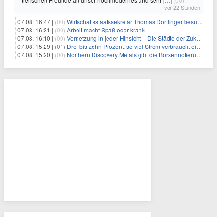
tierischen Freunde an unser hochmodernes und sehr
[…]
(00)
vor 22 Stunden
07.08. 16:47 |
(00)
Wirtschaftsstaatssekretär Thomas Dörflinger besucht Handwerksbetrieb im Kammerbezirk Freiburg
07.08. 16:31 |
(00)
Arbeit macht Spaß oder krank
07.08. 16:10 |
(00)
Vernetzung in jeder Hinsicht – Die Städte der Zukunft sind grün-blau
07.08. 15:29 |
(01)
Drei bis zehn Prozent, so viel Strom verbraucht ein Aufzug im Gebäude
07.08. 15:20 |
(00)
Northern Discovery Metals gibt die Börsennotierung an der Frankfurter Wertpapierbörse bekannt