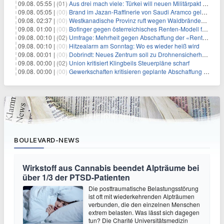
09.08. 05:55 |
(01)
Aus drei mach viele: Türkei will neuen Militärpakt erweitern
09.08. 05:05 |
(00)
Brand im Jazan-Raffinerie von Saudi Aramco gelöscht: Auswirkungen auf die Energiemärkte
09.08. 02:37 |
(00)
Westkanadische Provinz ruft wegen Waldbränden Notstand aus
09.08. 01:00 |
(00)
Bofinger gegen österreichisches Renten-Modell für Schwerarbeiter
09.08. 00:10 |
(02)
Umfrage: Mehrheit gegen Abschaffung der «Rente mit 63»
09.08. 00:10 |
(00)
Hitzealarm am Sonntag: Wo es wieder heiß wird
09.08. 00:01 |
(00)
Dobrindt: Neues Zentrum soll zu Drohnensicherheit forschen
09.08. 00:00 |
(02)
Union kritisiert Klingbeils Steuerpläne scharf
09.08. 00:00 |
(00)
Gewerkschaften kritisieren geplante Abschaffung der "Rente mit 63"
BOULEVARD-NEWS
Wirkstoff aus Cannabis beendet Alpträume bei
über 1/3 der PTSD-Patienten
Die posttraumatische Belastungsstörung
ist oft mit wiederkehrenden Alpträumen
verbunden, die den einzelnen Menschen
extrem belasten. Was lässt sich dagegen
tun? Die Charité Universitätsmedizin