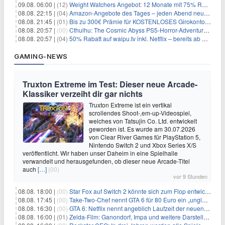
09.08. 06:00 |
(12)
Weight Watchers Angebot: 12 Monate mit 75% Rabatt ab 6,25€/Monat
08.08. 22:15 |
(04)
Amazon-Angebote des Tages – jeden Abend neue Deals zum Stöbern
08.08. 21:45 |
(01)
Bis zu 300€ Prämie für KOSTENLOSES Girokonto bei der Santander – 50€ schon nach 1 Woche!
08.08. 20:57 |
(00)
Cthulhu: The Cosmic Abyss PS5-Horror-Adventure für 27,99€
08.08. 20:57 |
(04)
50% Rabatt auf waipu.tv inkl. Netflix – bereits ab 9€/Monat (statt 17,99€)
GAMING-NEWS
Truxton Extreme im Test: Dieser neue Arcade-
Klassiker verzeiht dir gar nichts
Truxton Extreme ist ein vertikal
scrollendes Shoot-‚em-up-Videospiel,
welches von Tatsujin Co. Ltd. entwickelt
geworden ist. Es wurde am 30.07.2026
von Clear River Games für PlayStation 5,
Nintendo Switch 2 und Xbox Series X/S
veröffentlicht. Wir haben unser Daheim in eine Spielhalle
verwandelt und herausgefunden, ob dieser neue Arcade-Titel
auch
[…]
(00)
vor 9 Stunden
08.08. 18:00 |
(00)
Star Fox auf Switch 2 könnte sich zum Flop entwickeln
08.08. 17:45 |
(00)
Take-Two-Chef nennt GTA 6 für 80 Euro ein „unglaubliches Schnäppchen“
08.08. 16:30 |
(00)
GTA 6: Netflix nennt angeblich Laufzeit der neuen Gameplay-Präsentation
08.08. 16:00 |
(01)
Zelda-Film: Ganondorf, Impa und weitere Darsteller sollen feststehen