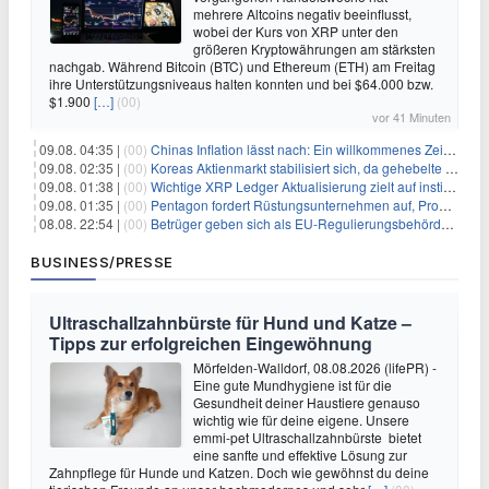
mehrere Altcoins negativ beeinflusst,
wobei der Kurs von XRP unter den
größeren Kryptowährungen am stärksten
nachgab. Während Bitcoin (BTC) und Ethereum (ETH) am Freitag
ihre Unterstützungsniveaus halten konnten und bei $64.000 bzw.
$1.900
[…]
(00)
vor 41 Minuten
09.08. 04:35 |
(00)
Chinas Inflation lässt nach: Ein willkommenes Zeichen für Investoren angesichts der Folgen des Öl-Schocks
09.08. 02:35 |
(00)
Koreas Aktienmarkt stabilisiert sich, da gehebelte Positionen abgebaut werden
09.08. 01:38 |
(00)
Wichtige XRP Ledger Aktualisierung zielt auf institutionelle Akzeptanz ab
09.08. 01:35 |
(00)
Pentagon fordert Rüstungsunternehmen auf, Produktion angesichts eskalierender globaler Spannungen zu steigern
08.08. 22:54 |
(00)
Betrüger geben sich als EU-Regulierungsbehörden aus, um Krypto-Nutzer nach MiCA-Deadline ins Visier zu nehmen
BUSINESS/PRESSE
Ultraschallzahnbürste für Hund und Katze –
Tipps zur erfolgreichen Eingewöhnung
Mörfelden-Walldorf, 08.08.2026 (lifePR) -
Eine gute Mundhygiene ist für die
Gesundheit deiner Haustiere genauso
wichtig wie für deine eigene. Unsere
emmi-pet Ultraschallzahnbürste bietet
eine sanfte und effektive Lösung zur
Zahnpflege für Hunde und Katzen. Doch wie gewöhnst du deine