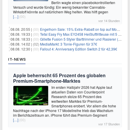
Berlin wagte einen placebokontrollierten
Versuch und wurde fündig: Ein wenig bekannter Cannabis-
Wirkstoff könnte auf natürlichem Weg helfen. Was hilft gegen
[…]
(00)
vor 14 Stunden
08.08. 20:55 |
(00)
Engelhorn Sale: 15% Extra-Rabatt on top auf Mode- und Sport-Artikel
08.08. 19:33 |
(00)
Tefal Easy Fry Max EY2458 Heißluftfritteuse mit 5 Litern für 64,99€
08.08. 18:33 |
(00)
Gillette Fusion 5 Styler Barttrimmer und Rasierer (All in One) für 16€
08.08. 14:02 |
(02)
MediaMarkt: 3 Tonie-Figuren für 37€
08.08. 12:30 |
(00)
Fallout 4: Anniversary Edition Switch 2 für 42,39€
IT-NEWS
Apple beherrscht 65 Prozent des globalen
Premium-Smartphone-Marktes
Im ersten Halbjahr 2026 hat Apple laut
aktuellen Daten von Counterpoint
Research stolze 65 Prozent des
weltweiten Marktes für Premium-
Smartphones erobert. Vor allem die hohe
Nachfrage nach der iPhone 17 Modellreihe trieb das Wachstum
im Berichtszeitraum an. iPhone führt das Premium-Segment
[…]
(00)
vor 17 Stunden