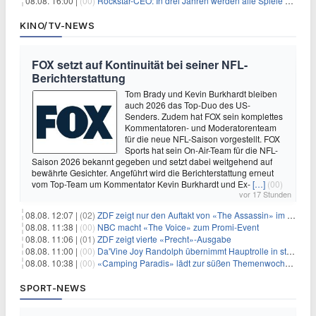
08.08. 16:00 |
(00)
Rockstar-CEO: In drei Jahren werden alle Spiele gestreamt
KINO/TV-NEWS
FOX setzt auf Kontinuität bei seiner NFL-
Berichterstattung
Tom Brady und Kevin Burkhardt bleiben
auch 2026 das Top-Duo des US-
Senders. Zudem hat FOX sein komplettes
Kommentatoren- und Moderatorenteam
für die neue NFL-Saison vorgestellt. FOX
Sports hat sein On-Air-Team für die NFL-
Saison 2026 bekannt gegeben und setzt dabei weitgehend auf
bewährte Gesichter. Angeführt wird die Berichterstattung erneut
vom Top-Team um Kommentator Kevin Burkhardt und Ex-
[…]
(00)
vor 17 Stunden
08.08. 12:07 |
(02)
ZDF zeigt nur den Auftakt von «The Assassin» im Fernsehen
08.08. 11:38 |
(00)
NBC macht «The Voice» zum Promi-Event
08.08. 11:06 |
(01)
ZDF zeigt vierte «Precht»-Ausgabe
08.08. 11:00 |
(00)
Da'Vine Joy Randolph übernimmt Hauptrolle in starbesetzter schwarzer Komödie
08.08. 10:38 |
(00)
«Camping Paradis» lädt zur süßen Themenwoche ein
SPORT-NEWS