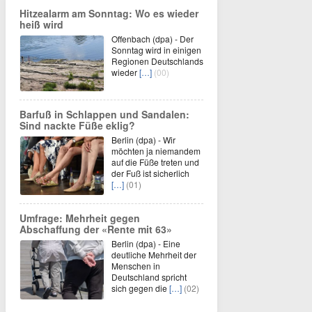
Hitzealarm am Sonntag: Wo es wieder
heiß wird
Offenbach (dpa) - Der
Sonntag wird in einigen
Regionen Deutschlands
wieder
[…]
(00)
Barfuß in Schlappen und Sandalen:
Sind nackte Füße eklig?
Berlin (dpa) - Wir
möchten ja niemandem
auf die Füße treten und
der Fuß ist sicherlich
[…]
(01)
Umfrage: Mehrheit gegen
Abschaffung der «Rente mit 63»
Berlin (dpa) - Eine
deutliche Mehrheit der
Menschen in
Deutschland spricht
sich gegen die
[…]
(02)