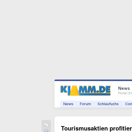
News
Portal (
3.
News
Forum
Schlaufuchs
Com
Tourismusaktien profitie