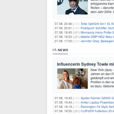
erfolgreiche Kar
Rollen – darunter
dem Jahr 2004.
07.08. 20:46 |
(00)
Tefal OptiGrill 4in1 XL
07.08. 20:31 |
(00)
PickSport: Schöffel, No
07.08. 18:45 |
(01)
Monopoly Harry Potter Ed
07.08. 18:22 |
(01)
Makita DMP180Z Akku-K
07.08. 17:00 |
(00)
Jennifer Grey: Bewegende
IT-NEWS
Influencerin Sydney Towle mi
New York (dpa) -
Jahren an den Fo
gekämpft und wir 
Profilen in den 
es dazu. Gebore
07.08. 19:45 |
(00)
Spider Farmer G3000 G
07.08. 19:44 |
(00)
Anker Laptop Powerbank
07.08. 19:19 |
(00)
Remington F4 Style Seri
07.08. 18:55 |
(01)
CURVER Futterbox 20 kg /