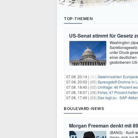
TOP-THEMEN
US-Senat stimmt für Gesetz 
Washington (dpa
Sanktionsgesetz
unter Druck gese
einer deutlichen
gestorbenen US-
07.08. 20:14 |
(00)
Gewinnzahlen Eurojackp
07.08. 20:03 |
(05)
Sprengstoff-Drohne in L
07.08. 18:40 |
(02)
Umfrage: 46 Prozent wol
07.08. 18:07 |
(08)
Forsa: 47 Prozent halte
07.08. 17:49 |
(03)
Dax legt zu - SAP-Aktien
BOULEVARD-NEWS
Morgan Freeman denkt mit 89
(BANG) - Auch w
daran, sich zur 