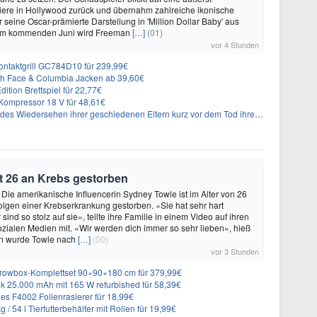
riere in Hollywood zurück und übernahm zahlreiche ikonische
 seine Oscar-prämierte Darstellung in 'Million Dollar Baby' aus
 Im kommenden Juni wird Freeman
[…]
(01)
vor 4 Stunden
 Kontaktgrill GC784D10 für 239,99€
rth Face & Columbia Jacken ab 39,60€
ition Brettspiel für 22,77€
ompressor 18 V für 48,61€
s Wiedersehen ihrer geschiedenen Eltern kurz vor dem Tod ihrer Mutter
t 26 an Krebs gestorben
 Die amerikanische Influencerin Sydney Towle ist im Alter von 26
lgen einer Krebserkrankung gestorben. «Sie hat sehr hart
sind so stolz auf sie», teilte ihre Familie in einem Video auf ihren
sozialen Medien mit. «Wir werden dich immer so sehr lieben», hieß
n wurde Towle nach
[…]
(00)
vor 3 Stunden
rowbox-Komplettset 90×90×180 cm für 379,99€
 25.000 mAh mit 165 W refurbished für 58,39€
es F4002 Folienrasierer für 18,99€
 54 l Tierfutterbehälter mit Rollen für 19,99€