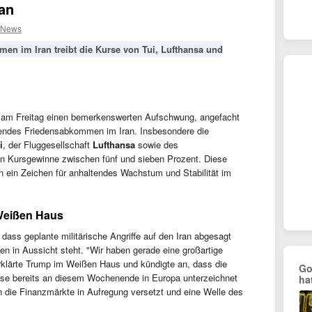
an
 News
en im Iran treibt die Kurse von Tui, Lufthansa und
n am Freitag einen bemerkenswerten Aufschwung, angefacht
hendes Friedensabkommen im Iran. Insbesondere die
i
, der Fluggesellschaft
Lufthansa
sowie des
n Kursgewinne zwischen fünf und sieben Prozent. Diese
en ein Zeichen für anhaltendes Wachstum und Stabilität im
Weißen Haus
ass geplante militärische Angriffe auf den Iran abgesagt
in Aussicht steht. "Wir haben gerade eine großartige
 erklärte Trump im Weißen Haus und kündigte an, dass die
Go
e bereits an diesem Wochenende in Europa unterzeichnet
ha
 die Finanzmärkte in Aufregung versetzt und eine Welle des