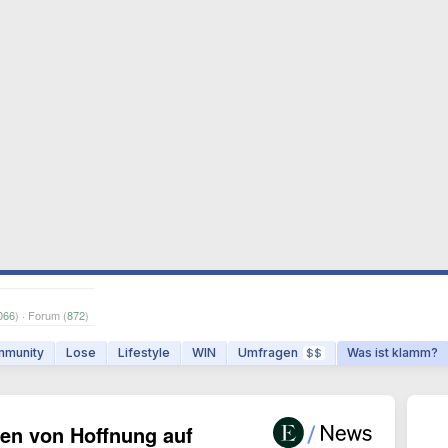
066
) · Forum (
872
)
munity
Lose
Lifestyle
WIN
Umfragen
Was ist klamm?
$$
ren von Hoffnung auf