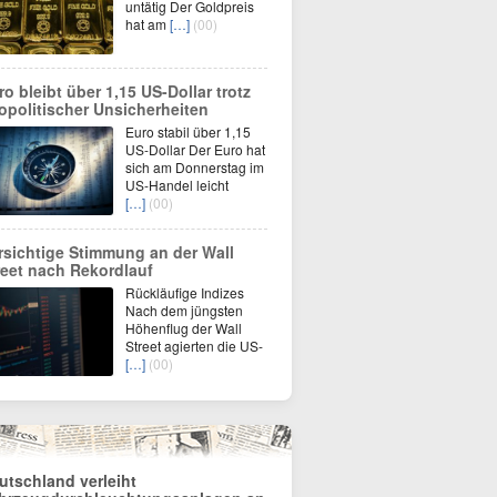
untätig Der Goldpreis
hat am
[…]
(00)
ro bleibt über 1,15 US-Dollar trotz
opolitischer Unsicherheiten
Euro stabil über 1,15
US-Dollar Der Euro hat
sich am Donnerstag im
US-Handel leicht
[…]
(00)
rsichtige Stimmung an der Wall
reet nach Rekordlauf
Rückläufige Indizes
Nach dem jüngsten
Höhenflug der Wall
Street agierten die US-
[…]
(00)
utschland verleiht