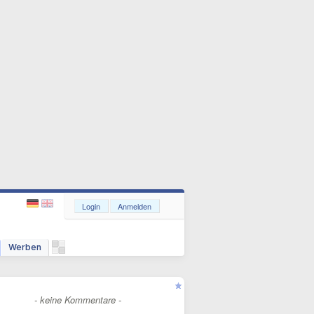
Login
Anmelden
Werben
- keine Kommentare -