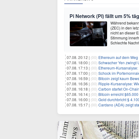
Pi Network (PI) fällt um 5% t
Während bekannt
(ZEC) in den let
nicht an dieser 
Stimmung innerh
Schlechte Nachri
07.08. 20:12 |
(00)
Ethereum auf dem Weg zu $5.00
07.08. 18:00 |
(00)
Schwacher Yen zwingt US
07.08. 17:13 |
(00)
Ethereum-Kursanalyse: K
07.08. 17:00 |
(00)
Schock im Portemonnaie:
07.08. 16:59 |
(00)
Bitcoin zeigt kaum Bewegung
07.08. 16:36 |
(00)
Ripple-Kursanalyse: Wie ti
07.08. 16:18 |
(00)
Carbon startet On-Chain
07.08. 16:14 |
(00)
Bitcoin erreicht $65.00
07.08. 16:00 |
(00)
Gold durchbricht $ 4.1
07.08. 15:17 |
(00)
Cardano (ADA) zeigt sta