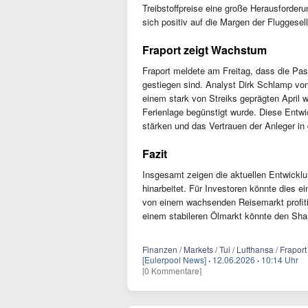
Treibstoffpreise eine große Herausforderun
sich positiv auf die Margen der Fluggesel
Fraport zeigt Wachstum
Fraport meldete am Freitag, dass die Pa
gestiegen sind. Analyst Dirk Schlamp vo
einem stark von Streiks geprägten April 
Ferienlage begünstigt wurde. Diese Entw
stärken und das Vertrauen der Anleger in 
Fazit
Insgesamt zeigen die aktuellen Entwicklu
hinarbeitet. Für Investoren könnte dies e
von einem wachsenden Reisemarkt profiti
einem stabileren Ölmarkt könnte den Sha
Finanzen / Markets / Tui / Lufthansa / Frapor
[Eulerpool News]
·
12.06.2026
·
10:14 Uhr
[0 Kommentare]