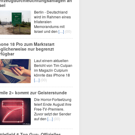
hrzeugdurchleuchtungsanlagen an
ael
Berlin - Deutschland
wird im Rahmen eines
trilateralen
Memorandums mit
Israel und den
[…]
(00)
hone 18 Pro zum Marktstart
glicherweise nur begrenzt
rfügbar
Laut einem aktuellen
Bericht von Tim Culpan
im Magazin Culpium
könnte das iPhone 18
[…]
(00)
mile 2» kommt zur Geisterstunde
Die Horror-Fortsetzung
feiert Ende August ihre
Free-TV-Premiere.
Zuvor setzt der Sender
auf den
[…]
(00)
ttlefield 6 Top Gun: Offizielles