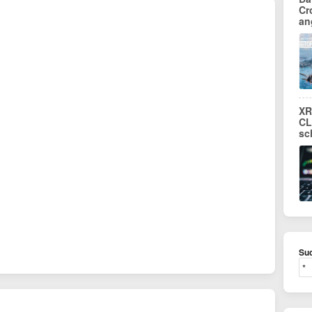
Cr
an
XR
CL
sc
Suc