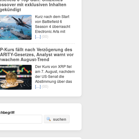
ossover mit exklusiven Inhalten
gekündigt
Kurz nach dem Start
von Battlefield 6
Season 4 überrascht
Electronic Arts mit
[…]
(00)
P-Kurs fällt nach Verzögerung des
ARITY-Gesetzes, Analyst warnt vor
hwachem August-Trend
Der Kurs von XRP fiel
am 7. August, nachdem
der US-Senat die
Abstimmung über das
[…]
(00)
hbegriff
suchen