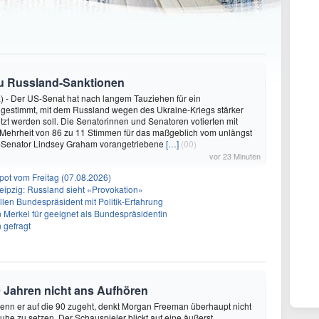
zu Russland-Sanktionen
) - Der US-Senat hat nach langem Tauziehen für ein
 gestimmt, mit dem Russland wegen des Ukraine-Kriegs stärker
tzt werden soll. Die Senatorinnen und Senatoren votierten mit
 Mehrheit von 86 zu 11 Stimmen für das maßgeblich vom unlängst
Senator Lindsey Graham vorangetriebene
[…]
(00)
vor 23 Minuten
ot vom Freitag (07.08.2026)
eipzig: Russland sieht «Provokation»
len Bundespräsident mit Politik-Erfahrung
n Merkel für geeignet als Bundespräsidentin
 gefragt
 Jahren nicht ans Aufhören
enn er auf die 90 zugeht, denkt Morgan Freeman überhaupt nicht
Ruhe zu setzen. Der Schauspieler blickt auf eine äußerst