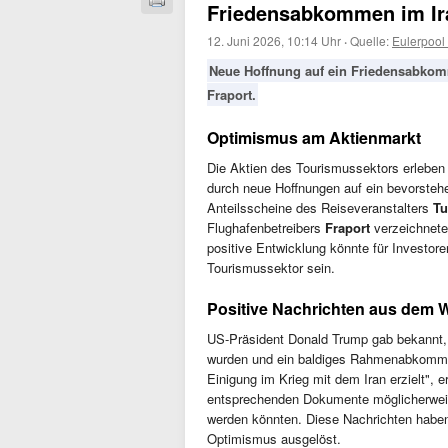
Friedensabkommen im Ir
12. Juni 2026, 10:14 Uhr
·
Quelle:
Eulerpool
Neue Hoffnung auf ein Friedensabkomm
Fraport.
Optimismus am Aktienmarkt
Die Aktien des Tourismussektors erlebe
durch neue Hoffnungen auf ein bevorste
Anteilsscheine des Reiseveranstalters
Tu
Flughafenbetreibers
Fraport
verzeichnete
positive Entwicklung könnte für Investor
Tourismussektor sein.
Positive Nachrichten aus dem 
US-Präsident Donald Trump gab bekannt, d
wurden und ein baldiges Rahmenabkommen 
Einigung im Krieg mit dem Iran erzielt",
entsprechenden Dokumente möglicherweis
werden könnten. Diese Nachrichten haben
Optimismus ausgelöst.