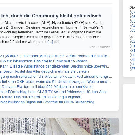
Di
0
äglich, doch die Community bleibt optimistisch
0
0
e Altcoins wie Cardano (ADA), Hyperliquid (HYPE) und Zcash
0
zten 24 Stunden Gewinne verzeichneten, konnte Pi Network's PI
0
Entwicklung teilhaben. Trotz des erneuten Rückgangs bleibt die
Let
alb der Krypto-Community gegenüber PI äußerst optimistisch.
0
chten? Es ist schwierig, eine
[…]
(00)
0
vor 2 Stunden
3
3
0? ETH erobert wichtige Marke zurück, während Institutionen weiter akkumulieren
2
A zur Intervention: Das größte Risiko seit 15 Jahren
2
ann ETH die Widerstände der gleitenden Durchschnitte überwinden?
2
 Darum kostet das Alter deutlich mehr als Sie denken
 nach schwachen US-Arbeitsmarktdaten, Fed-Zinserhöhungschancen sinken auf 44%
ef kann XRP fallen, wenn die $1-Unterstützung am Wochenende verloren geht?
-Derivate-Plattform mit über 950 Märkten in einem Konto
0 trotz Rückschlag beim CLARITY Act und fehlendem US-Iran-Abkommen
00-Marke: Das hat die Fed-Entscheidung ausgelöst
rkes bullisches Signal mit Potenzial für 200% Kursanstieg