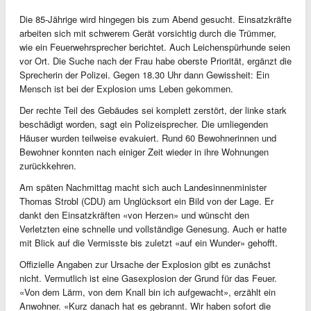
Die 85-Jährige wird hingegen bis zum Abend gesucht. Einsatzkräfte
arbeiten sich mit schwerem Gerät vorsichtig durch die Trümmer,
wie ein Feuerwehrsprecher berichtet. Auch Leichenspürhunde seien
vor Ort. Die Suche nach der Frau habe oberste Priorität, ergänzt die
Sprecherin der Polizei. Gegen 18.30 Uhr dann Gewissheit: Ein
Mensch ist bei der Explosion ums Leben gekommen.
Der rechte Teil des Gebäudes sei komplett zerstört, der linke stark
beschädigt worden, sagt ein Polizeisprecher. Die umliegenden
Häuser wurden teilweise evakuiert. Rund 60 Bewohnerinnen und
Bewohner konnten nach einiger Zeit wieder in ihre Wohnungen
zurückkehren.
Am späten Nachmittag macht sich auch Landesinnenminister
Thomas Strobl (CDU) am Unglücksort ein Bild von der Lage. Er
dankt den Einsatzkräften «von Herzen» und wünscht den
Verletzten eine schnelle und vollständige Genesung. Auch er hatte
mit Blick auf die Vermisste bis zuletzt «auf ein Wunder» gehofft.
Offizielle Angaben zur Ursache der Explosion gibt es zunächst
nicht. Vermutlich ist eine Gasexplosion der Grund für das Feuer.
«Von dem Lärm, von dem Knall bin ich aufgewacht», erzählt ein
Anwohner. «Kurz danach hat es gebrannt. Wir haben sofort die