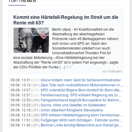
TOP-THEMEN
Kommt eine Härtefall-Regelung im Streit um die
Rente mit 63?
Berlin (dpa) - Im Koalitionsstreit um die
Abschaffung der abschlagsfreien
Frührente nach 45 Beitragsjahren nähern
sich Union und SPD an. Nach den
Sozialdemokraten plädiert nun auch
Unionsfraktionschef Thorsten Frei für
eine soziale Abfederung. «Eine Härtefallregelung bei der
Abschaffung der "Rente mit 63" ist in jedem Fall angezeigt», sagte
der CDU-Politiker der Funke
[…]
(00)
vor 4 Minuten
09.08. 13:31 |
(00)
Grüne fordern mehr Geld für Schieneninfrastruktur
09.08. 13:12 |
(01)
Zwei Tote nach mutmaßlichem Motorradrennen in Köln
09.08. 13:07 |
(00)
SPD unterstützt Bilgers Boni-Vorstoß für Bahn-Manager
09.08. 12:37 |
(00)
Familiennachzug: SPD kritisiert Regelung als zu streng
09.08. 12:30 |
(04)
Fahrgastverband begrüßt Bonuspläne für Bahnmanager
09.08. 12:22 |
(01)
Sonne, Hitze und Gewitter im Südwesten
09.08. 12:18 |
(01)
Union attackiert Klingbeils Steuerpläne
09.08. 12:12 |
(02)
SPD kritisiert Härtefallregelung beim Familiennachzug als zu streng
09.08. 11:51 |
(06)
Fußgänger stirbt nach Schlägen - Fahnder suchen Autofahrer
09.08. 11:45 |
(01)
Berliner Linke kündigt Bekenntnis zum Kampf gegen Antisemitismus an