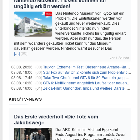
Nintendo Museum: Tickets könnten für
ungültig erklärt werden!
Das Nintendo Museum von Kyoto hat ein
Problem. Die Eintrittskarten werden von
gekauft und teuer weiterverkauft. Dies
unterbindet Nintendo nun indem
weiterverkaufte Tickets für ungültig erklärt
werden. Aber nicht nur das, die Person
mit dem woanders gekauften Ticket kann für das Museum
dauerhaft gesperrt werden. Nintendo warnt Besucher Das
[…]
(00)
vor 1 Stunde
08.08. 20:36 |
(00)
Truxton Extreme im Test: Dieser neue Arcade-Klassiker verzeiht dir gar nichts
08.08. 18:00 |
(00)
Star Fox auf Switch 2 könnte sich zum Flop entwickeln
08.08. 17:45 |
(00)
Take-Two-Chef nennt GTA 6 für 80 Euro ein „unglaubliches Schnäppchen“
08.08. 16:30 |
(00)
GTA 6: Netflix nennt angeblich Laufzeit der neuen Gameplay-Präsentation
08.08. 16:00 |
(01)
Zelda-Film: Ganondorf, Impa und weitere Darsteller sollen feststehen
KINO/TV-NEWS
Das Erste wiederholt «Die Tote vom
Jakobsweg»
Der ARD-Krimi mit Michael Epp kehrt
Ende August ins Programm zurück. Zuvor
steht ein langer Sportnachmittag mit der