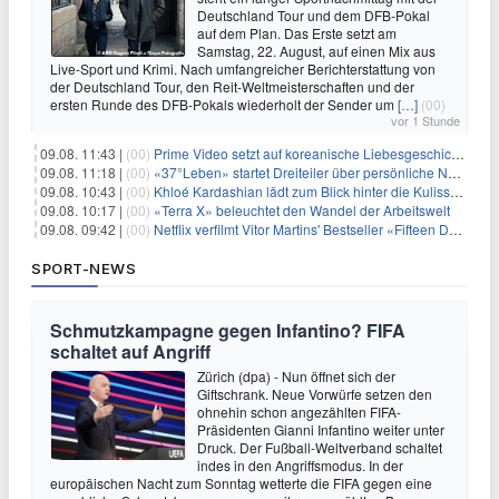
Deutschland Tour und dem DFB-Pokal
auf dem Plan. Das Erste setzt am
Samstag, 22. August, auf einen Mix aus
Live-Sport und Krimi. Nach umfangreicher Berichterstattung von
der Deutschland Tour, den Reit-Weltmeisterschaften und der
ersten Runde des DFB-Pokals wiederholt der Sender um
[…]
(00)
vor 1 Stunde
09.08. 11:43 |
(00)
Prime Video setzt auf koreanische Liebesgeschichte
09.08. 11:18 |
(00)
«37°Leben» startet Dreiteiler über persönliche Neuanfänge
09.08. 10:43 |
(00)
Khloé Kardashian lädt zum Blick hinter die Kulissen ihres Freundeskreises
09.08. 10:17 |
(00)
«Terra X» beleuchtet den Wandel der Arbeitswelt
09.08. 09:42 |
(00)
Netflix verfilmt Vitor Martins' Bestseller «Fifteen Days»
SPORT-NEWS
Schmutzkampagne gegen Infantino? FIFA
schaltet auf Angriff
Zürich (dpa) - Nun öffnet sich der
Giftschrank. Neue Vorwürfe setzen den
ohnehin schon angezählten FIFA-
Präsidenten Gianni Infantino weiter unter
Druck. Der Fußball-Weltverband schaltet
indes in den Angriffsmodus. In der
europäischen Nacht zum Sonntag wetterte die FIFA gegen eine