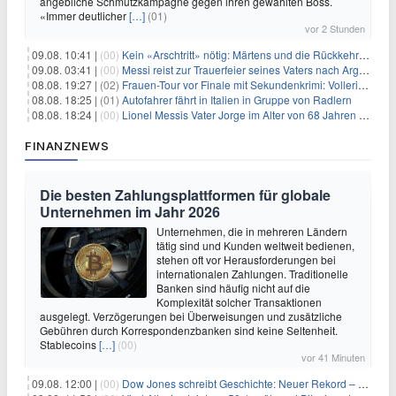
angebliche Schmutzkampagne gegen ihren gewählten Boss.
«Immer deutlicher
[…]
(01)
vor 2 Stunden
09.08. 10:41 |
(00)
Kein «Arschtritt» nötig: Märtens und die Rückkehr nach Paris
09.08. 03:41 |
(00)
Messi reist zur Trauerfeier seines Vaters nach Argentinien
08.08. 19:27 |
(02)
Frauen-Tour vor Finale mit Sekundenkrimi: Vollering in Gelb
08.08. 18:25 |
(01)
Autofahrer fährt in Italien in Gruppe von Radlern
08.08. 18:24 |
(00)
Lionel Messis Vater Jorge im Alter von 68 Jahren gestorben
FINANZNEWS
Die besten Zahlungsplattformen für globale
Unternehmen im Jahr 2026
Unternehmen, die in mehreren Ländern
tätig sind und Kunden weltweit bedienen,
stehen oft vor Herausforderungen bei
internationalen Zahlungen. Traditionelle
Banken sind häufig nicht auf die
Komplexität solcher Transaktionen
ausgelegt. Verzögerungen bei Überweisungen und zusätzliche
Gebühren durch Korrespondenzbanken sind keine Seltenheit.
Stablecoins
[…]
(00)
vor 41 Minuten
09.08. 12:00 |
(00)
Dow Jones schreibt Geschichte: Neuer Rekord – und Amazon knackt die nächste Billionen-Marke