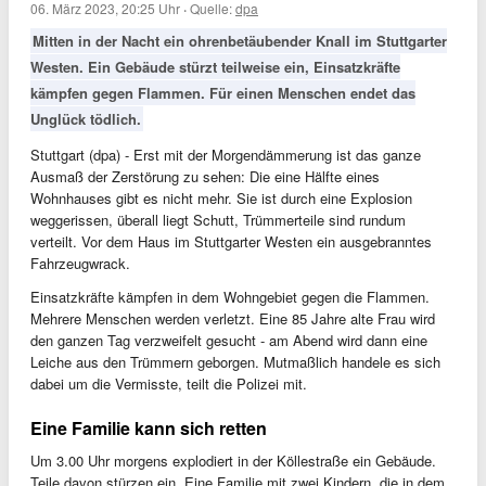
06. März 2023, 20:25 Uhr
·
Quelle:
dpa
Mitten in der Nacht ein ohrenbetäubender Knall im Stuttgarter
Westen. Ein Gebäude stürzt teilweise ein, Einsatzkräfte
kämpfen gegen Flammen. Für einen Menschen endet das
Unglück tödlich.
Stuttgart (dpa) - Erst mit der Morgendämmerung ist das ganze
Ausmaß der Zerstörung zu sehen: Die eine Hälfte eines
Wohnhauses gibt es nicht mehr. Sie ist durch eine Explosion
weggerissen, überall liegt Schutt, Trümmerteile sind rundum
verteilt. Vor dem Haus im Stuttgarter Westen ein ausgebranntes
Fahrzeugwrack.
Einsatzkräfte kämpfen in dem Wohngebiet gegen die Flammen.
Mehrere Menschen werden verletzt. Eine 85 Jahre alte Frau wird
den ganzen Tag verzweifelt gesucht - am Abend wird dann eine
Leiche aus den Trümmern geborgen. Mutmaßlich handele es sich
dabei um die Vermisste, teilt die Polizei mit.
Eine Familie kann sich retten
Um 3.00 Uhr morgens explodiert in der Köllestraße ein Gebäude.
Teile davon stürzen ein. Eine Familie mit zwei Kindern, die in dem