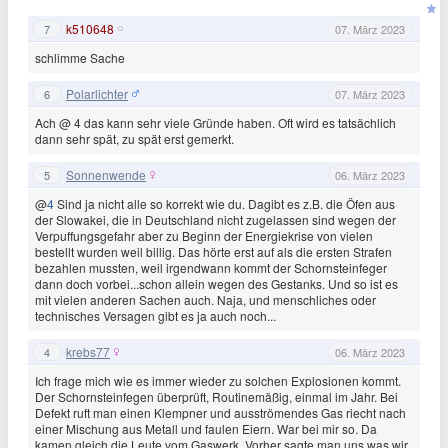
k510648
7
07. März 2023
schlimme Sache
Polarlichter
6
07. März 2023
Ach @ 4 das kann sehr viele Gründe haben. Oft wird es tatsächlich
dann sehr spät, zu spät erst gemerkt.
Sonnenwende
5
06. März 2023
@
4
Sind ja nicht alle so korrekt wie du. Dagibt es z.B. die Öfen aus
der Slowakei, die in Deutschland nicht zugelassen sind wegen der
Verpuffungsgefahr aber zu Beginn der Energiekrise von vielen
bestellt wurden weil billig. Das hörte erst auf als die ersten Strafen
bezahlen mussten, weil irgendwann kommt der Schornsteinfeger
dann doch vorbei...schon allein wegen des Gestanks. Und so ist es
mit vielen anderen Sachen auch. Naja, und menschliches oder
technisches Versagen gibt es ja auch noch...
krebs77
4
06. März 2023
Ich frage mich wie es immer wieder zu solchen Explosionen kommt.
Der Schornsteinfegen überprüft, Routinemäßig, einmal im Jahr. Bei
Defekt ruft man einen Klempner und ausströmendes Gas riecht nach
einer Mischung aus Metall und faulen Eiern. War bei mir so. Da
kamen gleich die Leute vom Gaswerk. Vorher sagte man uns was wir