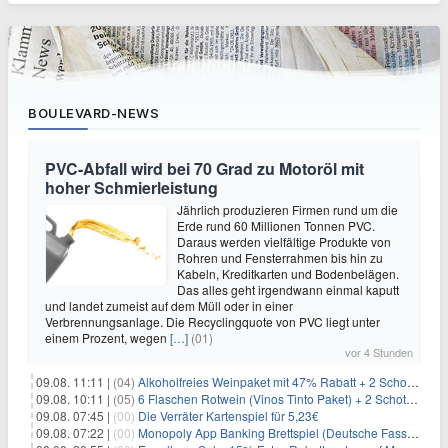
BOULEVARD-NEWS
PVC-Abfall wird bei 70 Grad zu Motoröl mit
hoher Schmierleistung
Jährlich produzieren Firmen rund um die
Erde rund 60 Millionen Tonnen PVC.
Daraus werden vielfältige Produkte von
Rohren und Fensterrahmen bis hin zu
Kabeln, Kreditkarten und Bodenbelägen.
Das alles geht irgendwann einmal kaputt
und landet zumeist auf dem Müll oder in einer
Verbrennungsanlage. Die Recyclingquote von PVC liegt unter
einem Prozent, wegen
[…]
(01)
vor 4 Stunden
09.08. 11:11 |
(04)
Alkoholfreies Weinpaket mit 47% Rabatt + 2 Schott Zwiesel Gläser GRATIS für 29,99€
09.08. 10:11 |
(05)
6 Flaschen Rotwein (Vinos Tinto Paket) + 2 Schott Zwiesel Gläser für 25,99€ inkl. Versand
09.08. 07:45 |
(00)
Die Verräter Kartenspiel für 5,23€
09.08. 07:22 |
(00)
Monopoly App Banking Brettspiel (Deutsche Fassung) für 9,84€