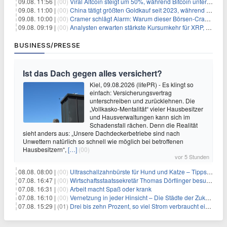
09.08. 11:56 |
(00)
Viral Altcoin steigt um 50%, während Bitcoin unter $65.000 fällt
09.08. 11:00 |
(00)
China tätigt größten Goldkauf seit 2023, während Goldpreis um 8% steigt
09.08. 10:00 |
(00)
Cramer schlägt Alarm: Warum dieser Börsen-Crash die beste Einstiegschance seit Monaten ist
09.08. 09:19 |
(00)
Analysten erwarten stärkste Kursumkehr für XRP, während Polymarket skeptisch bleibt
BUSINESS/PRESSE
Ist das Dach gegen alles versichert?
Kiel, 09.08.2026 (lifePR) - Es klingt so
einfach: Versicherungsvertrag
unterschreiben und zurücklehnen. Die
„Vollkasko-Mentalität“ vieler Hausbesitzer
und Hausverwaltungen kann sich im
Schadensfall rächen. Denn die Realität
sieht anders aus: „Unsere Dachdeckerbetriebe sind nach
Unwettern natürlich so schnell wie möglich bei betroffenen
Hausbesitzern“,
[…]
(00)
vor 5 Stunden
08.08. 08:00 |
(00)
Ultraschallzahnbürste für Hund und Katze – Tipps zur erfolgreichen Eingewöhnung
07.08. 16:47 |
(00)
Wirtschaftsstaatssekretär Thomas Dörflinger besucht Handwerksbetrieb im Kammerbezirk Freiburg
07.08. 16:31 |
(00)
Arbeit macht Spaß oder krank
07.08. 16:10 |
(00)
Vernetzung in jeder Hinsicht – Die Städte der Zukunft sind grün-blau
07.08. 15:29 |
(01)
Drei bis zehn Prozent, so viel Strom verbraucht ein Aufzug im Gebäude