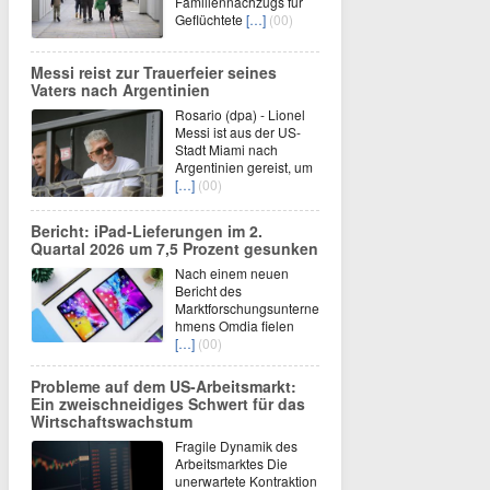
Familiennachzugs für
Geflüchtete
[…]
(00)
Messi reist zur Trauerfeier seines
Vaters nach Argentinien
Rosario (dpa) - Lionel
Messi ist aus der US-
Stadt Miami nach
Argentinien gereist, um
[…]
(00)
Bericht: iPad-Lieferungen im 2.
Quartal 2026 um 7,5 Prozent gesunken
Nach einem neuen
Bericht des
Marktforschungsunterne
hmens Omdia fielen
[…]
(00)
Probleme auf dem US-Arbeitsmarkt:
Ein zweischneidiges Schwert für das
Wirtschaftswachstum
Fragile Dynamik des
Arbeitsmarktes Die
unerwartete Kontraktion