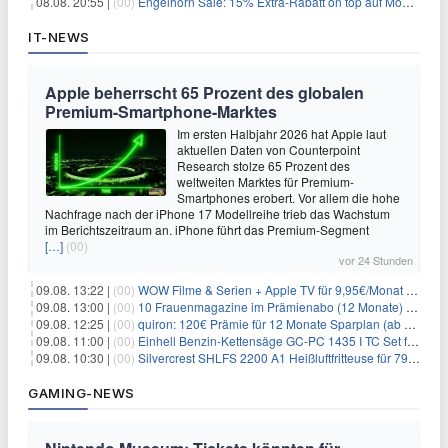
08.08. 20:55 |
(00)
Engelhorn Sale: 15% Extra-Rabatt on top auf Mode- und Sport-Artikel
IT-NEWS
Apple beherrscht 65 Prozent des globalen
Premium-Smartphone-Marktes
Im ersten Halbjahr 2026 hat Apple laut
aktuellen Daten von Counterpoint
Research stolze 65 Prozent des
weltweiten Marktes für Premium-
Smartphones erobert. Vor allem die hohe
Nachfrage nach der iPhone 17 Modellreihe trieb das Wachstum
im Berichtszeitraum an. iPhone führt das Premium-Segment
[…]
(00)
vor 24 Stunden
09.08. 13:22 |
(00)
WOW Filme & Serien + Apple TV für 9,95€/Monat // Alles von WOW (Filme, Serien, Live-Sport) für 34,97€/Monat
09.08. 13:00 |
(00)
10 Frauenmagazine im Prämienabo (12 Monate) mit Prämien bis zu 225€
09.08. 12:25 |
(00)
quiron: 120€ Prämie für 12 Monate Sparplan (ab 100€/Monat)
09.08. 11:00 |
(00)
Einhell Benzin-Kettensäge GC-PC 1435 I TC Set für 99,99€
09.08. 10:30 |
(00)
Silvercrest SHLFS 2200 A1 Heißluftfritteuse für 79,99€ – Grill & Räucherfunktion
GAMING-NEWS