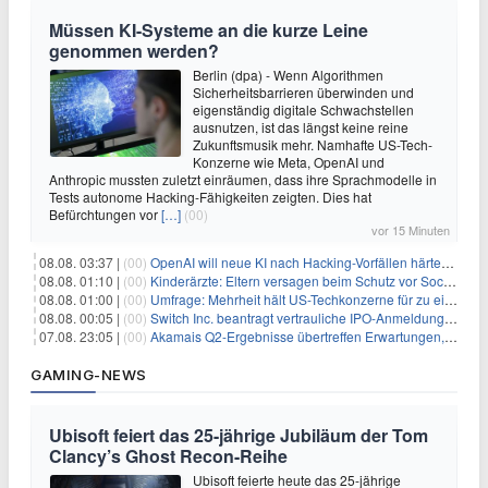
Müssen KI-Systeme an die kurze Leine
genommen werden?
Berlin (dpa) - Wenn Algorithmen
Sicherheitsbarrieren überwinden und
eigenständig digitale Schwachstellen
ausnutzen, ist das längst keine reine
Zukunftsmusik mehr. Namhafte US-Tech-
Konzerne wie Meta, OpenAI und
Anthropic mussten zuletzt einräumen, dass ihre Sprachmodelle in
Tests autonome Hacking-Fähigkeiten zeigten. Dies hat
Befürchtungen vor
[…]
(00)
vor 15 Minuten
08.08. 03:37 |
(00)
OpenAI will neue KI nach Hacking-Vorfällen härter überwachen
08.08. 01:10 |
(00)
Kinderärzte: Eltern versagen beim Schutz vor Social Media
08.08. 01:00 |
(00)
Umfrage: Mehrheit hält US-Techkonzerne für zu einflussreich
08.08. 00:05 |
(00)
Switch Inc. beantragt vertrauliche IPO-Anmeldung im Zuge des AI-Booms
07.08. 23:05 |
(00)
Akamais Q2-Ergebnisse übertreffen Erwartungen, doch Aktien fallen: Ein tieferer Blick
GAMING-NEWS
Ubisoft feiert das 25-jährige Jubiläum der Tom
Clancy’s Ghost Recon-Reihe
Ubisoft feierte heute das 25-jährige