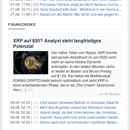
07.08. 17:59 |
(03)
Polnische Fahrerin siegt am Mont Ventoux und holt Tour-Gelb
07.08. 16:15 |
(04)
Gose bejubelt EM-Gold - Wellbrock in der Seine ausgebremst
07.08. 11:46 |
(01)
Kampf um die Macht: Wer ist für und wer gegen Infantino?
FINANZNEWS
XRP auf $50? Analyst sieht langfristiges
Potenzial
Der native Token von Ripple, XRP, konnte
seit seinem Allzeithoch im Juli 2025 nicht
mehr an seine frühere Dynamik
anknüpfen. In den letzten Wochen verlor
er weiter an Boden und fiel am Freitag
auf $1,02. Der bekannte Marktanalyst
EGRAG CRYPTO bleibt jedoch optimistisch und sieht XRP in
einer entscheidenden Phase, die er als „The Chasm“ bezeichnet.
Hier
[…]
(00)
vor 34 Minuten
08.08. 02:35 |
(00)
USA setzen teilweise Betrieb im Avocado-Staat Michoacán in Mexiko wieder in Gang
08.08. 02:10 |
(00)
MEV-Bot-Angreifer verliert bei Ethereum-Handel
08.08. 00:36 |
(00)
Airbnb steigt, da das Unternehmen die Umsatzprognose anhebt und starkes Wachstum signalisiert
08.08. 00:35 |
(00)
Daimler Truck sieht sich einer potenziellen Geldstrafe von 1 Milliarde Euro aufgrund von EU-Emissionsvorschriften gegenüber
08.08. 00:35 |
(00)
Adnoc sieht sich zunehmenden maritimen Bedrohungen angesichts regionaler Spannungen gegenüber