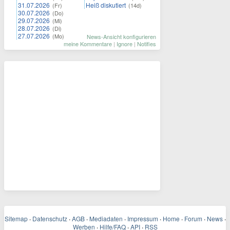
31.07.2026
Heiß diskutiert
(Fr)
(14d)
30.07.2026
(Do)
29.07.2026
(Mi)
28.07.2026
(Di)
27.07.2026
(Mo)
News-Ansicht konfigurieren
meine Kommentare
|
Ignore
|
Notifies
Sitemap
·
Datenschutz
·
AGB
·
Mediadaten
·
Impressum
·
Home
·
Forum
·
News
·
Werben
·
Hilfe/FAQ
·
API
·
RSS