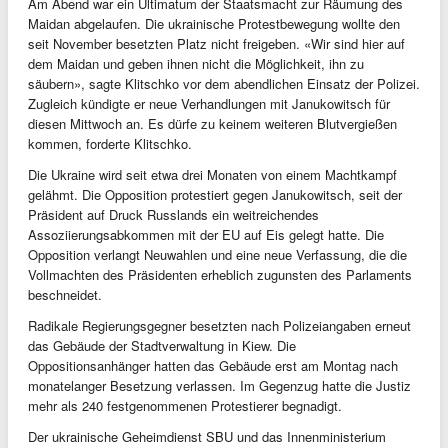
Am Abend war ein Ultimatum der Staatsmacht zur Räumung des
Maidan abgelaufen. Die ukrainische Protestbewegung wollte den
seit November besetzten Platz nicht freigeben. «Wir sind hier auf
dem Maidan und geben ihnen nicht die Möglichkeit, ihn zu
säubern», sagte Klitschko vor dem abendlichen Einsatz der Polizei.
Zugleich kündigte er neue Verhandlungen mit Janukowitsch für
diesen Mittwoch an. Es dürfe zu keinem weiteren Blutvergießen
kommen, forderte Klitschko.
Die Ukraine wird seit etwa drei Monaten von einem Machtkampf
gelähmt. Die Opposition protestiert gegen Janukowitsch, seit der
Präsident auf Druck Russlands ein weitreichendes
Assoziierungsabkommen mit der EU auf Eis gelegt hatte. Die
Opposition verlangt Neuwahlen und eine neue Verfassung, die die
Vollmachten des Präsidenten erheblich zugunsten des Parlaments
beschneidet.
Radikale Regierungsgegner besetzten nach Polizeiangaben erneut
das Gebäude der Stadtverwaltung in Kiew. Die
Oppositionsanhänger hatten das Gebäude erst am Montag nach
monatelanger Besetzung verlassen. Im Gegenzug hatte die Justiz
mehr als 240 festgenommenen Protestierer begnadigt.
Der ukrainische Geheimdienst SBU und das Innenministerium