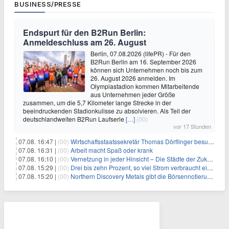
BUSINESS/PRESSE
Endspurt für den B2Run Berlin:
Anmeldeschluss am 26. August
Berlin, 07.08.2026 (lifePR) - Für den
B2Run Berlin am 16. September 2026
können sich Unternehmen noch bis zum
26. August 2026 anmelden. Im
Olympiastadion kommen Mitarbeitende
aus Unternehmen jeder Größe
zusammen, um die 5,7 Kilometer lange Strecke in der
beeindruckenden Stadionkulisse zu absolvieren. Als Teil der
deutschlandweiten B2Run Laufserie
[…]
(00)
vor 17 Stunden
07.08. 16:47 |
(00)
Wirtschaftsstaatssekretär Thomas Dörflinger besucht Handwerksbetrieb im Kammerbezirk Freiburg
07.08. 16:31 |
(00)
Arbeit macht Spaß oder krank
07.08. 16:10 |
(00)
Vernetzung in jeder Hinsicht – Die Städte der Zukunft sind grün-blau
07.08. 15:29 |
(00)
Drei bis zehn Prozent, so viel Strom verbraucht ein Aufzug im Gebäude
07.08. 15:20 |
(00)
Northern Discovery Metals gibt die Börsennotierung an der Frankfurter Wertpapierbörse bekannt