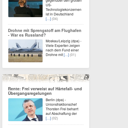
gegenüber den großen
US-
Technologiekonzernen
ist in Deutschland
[…]
(04)
Drohne mit Sprengstoff am Flughafen
- War es Russland?
Moskau/Leipzig (dpa) -
Viele Experten zeigen
nach dem Fund einer
Drohne mit
[…]
(01)
Rente: Frei verweist auf Härtefall- und
Übergangsregelungen
Berlin (dpa) -
Unionsfraktionschef
Thorsten Frei beharrt
auf Abschaffung der
[…]
(02)