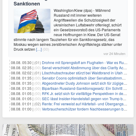
Sanktionen
Washington/Kiew (dpa) - Während
Russland mit immer weiteren
Angriffswellen die Schutzlosigkeit der
ukrainischen Luftabwehr offenlegt, schürt
ein Gesetzesvorstoß des US-Parlaments
neue Hoffnungen in Kiew. Der US-Senat
stimmte nach langem Tauziehen für ein Sanktionsgesetz, das
Moskau wegen seines zerstörerischen Angriffskriegs stärker unter
Druck setzen
[…]
(00)
vor 24 Minuten
08.08. 05:30 |
(01)
Drohne mit Sprengstoff am Flughafen - War es Russland?
08.08. 02:35 |
(00)
Senat verschiebt Abstimmung über das Clarity Act: Auswirkungen auf Unternehmen und das Vertrauen der Investoren
08.08. 02:02 |
(01)
Löschhubschrauber stürzt bei Waldbrand in Utah ab
08.08. 01:35 |
(00)
Senator Coons optimistisch über Senatsabstimmungen angesichts von Finanzierungsbedenken
08.08. 01:35 |
(00)
Abgeordneter Dusty Johnson setzt sich für zügige Regierungsfinanzierung angesichts von Shutdown-Risiken ein
08.08. 01:35 |
(00)
Bipartisan Russland-Sanktionsgesetz: Ein Schritt in Richtung Energieunabhängigkeit
08.08. 01:05 |
(00)
RFK Jr. setzt sich für vielfältige Perspektiven in der Gesundheitspolitik beim CDC-Gedenkakt ein
08.08. 01:05 |
(00)
SEC lässt Insider-Handelsfall gegen von Trump begnadigten Manager fallen
08.08. 01:01 |
(02)
Rente: Frei verweist auf Härtefall- und Übergangsregelungen
08.08. 01:00 |
(00)
Verbraucherschützer fordern Nachbesserungen bei Frühstartrente