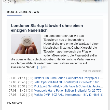
BOULEVARD-NEWS
Londoner Startup tätowiert ohne einen
einzigen Nadelstich
Ein Londoner Start-up will das
Tätowieren neu erfinden, ohne
Nadelstiche und ohne die Wartezeit einer
klassischen Sitzung. CipherX ersetzt die
Tätowiermaschine durch ein Pflaster
voller Mikronadeln, die Pigment direkt in
die oberste Hautschicht abgeben. Herkömmliche Verfahren wie
robotergestützte Tätowiermaschinen setzen weiterhin auf
klassische Nadeln,
[…]
(00)
vor 10 Stunden
07.08. 21:11 |
(00)
Hitster Film- und Serien-Soundtracks Partyspiel-Erweiterung für 6,99€
07.08. 20:46 |
(00)
Tefal OptiGrill 4in1 XL Kontaktgrill GC784D10 für 239,99€
07.08. 20:31 |
(00)
PickSport: Schöffel, North Face & Columbia Jacken ab 39,60€
07.08. 18:45 |
(01)
Monopoly Harry Potter Edition Brettspiel für 22,77€
07.08. 18:22 |
(01)
Makita DMP180Z Akku-Kompressor 18 V für 48,61€
IT-NEWS