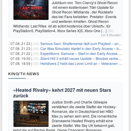
Jubiläum von Tom Clancy’s Ghost Recon
mit einem kostenlosen Titel-Update für
Ghost Recon Wildlands , der Rückkehr
des bei Fans beliebten Predator -Events
und weiteren Inhalten. Ghost Recon
Wildlands: Last Rites ist ab sofort kostenlos über Ubisoft+, für
PlayStation5, PlayStation4, Xbox Series X|S, Xbox One
[…]
(00)
vor 8 Stunden
07.08. 21:23 |
(00)
Serious Sam: Shatterverse lädt zum Playtest – und erscheint schon bald!
07.08. 21:23 |
(00)
Car Was Simulator startet in den Early Access – bald gehts los!
07.08. 21:22 |
(00)
Expeditions: Samurai – Start in den Early Access ab heute im feudalen Japan
07.08. 19:30 |
(00)
Silent Hill 2 erhält neues Update – Bloober verbessert Grafik und Performance
07.08. 18:59 |
(00)
Helldivers 2 hebt das Level-Limit an – Veteranen können endlich weiter aufsteigen
KINO/TV-NEWS
«Heated Rivalry» kehrt 2027 mit neuen Stars
zurück
Justice Smith und Charlie Gillespie
verstärken die zweite Staffel der Hockey-
Romanze, die in Deutschland bei HBO
Max zu sehen sein wird. Die romantische
Dramaserie Heated Rivalry erhält eine
zweite Staffel. Wie Sky UK bekannt gab,
kehrt die auf Rachel Reids „Game Changers“-Romanen