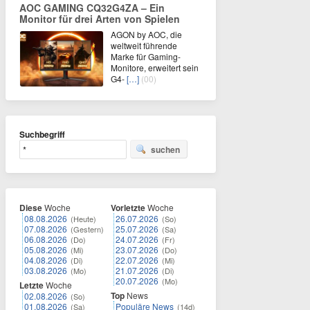
AOC GAMING CQ32G4ZA – Ein
Monitor für drei Arten von Spielen
AGON by AOC, die
weltweit führende
Marke für Gaming-
Monitore, erweitert sein
G4-
[…]
(00)
Suchbegriff
suchen
Diese
Woche
Vorletzte
Woche
08.08.2026
26.07.2026
(Heute)
(So)
07.08.2026
25.07.2026
(Gestern)
(Sa)
06.08.2026
24.07.2026
(Do)
(Fr)
05.08.2026
23.07.2026
(Mi)
(Do)
04.08.2026
22.07.2026
(Di)
(Mi)
03.08.2026
21.07.2026
(Mo)
(Di)
20.07.2026
(Mo)
Letzte
Woche
Top
News
02.08.2026
(So)
01.08.2026
Populäre News
(Sa)
(14d)