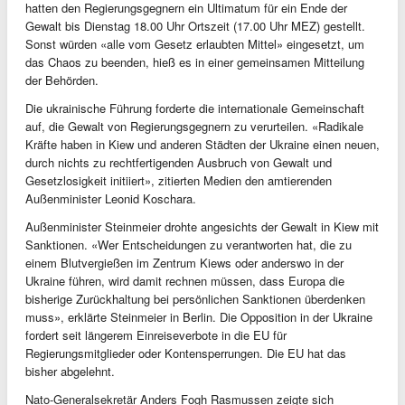
hatten den Regierungsgegnern ein Ultimatum für ein Ende der
Gewalt bis Dienstag 18.00 Uhr Ortszeit (17.00 Uhr MEZ) gestellt.
Sonst würden «alle vom Gesetz erlaubten Mittel» eingesetzt, um
das Chaos zu beenden, hieß es in einer gemeinsamen Mitteilung
der Behörden.
Die ukrainische Führung forderte die internationale Gemeinschaft
auf, die Gewalt von Regierungsgegnern zu verurteilen. «Radikale
Kräfte haben in Kiew und anderen Städten der Ukraine einen neuen,
durch nichts zu rechtfertigenden Ausbruch von Gewalt und
Gesetzlosigkeit initiiert», zitierten Medien den amtierenden
Außenminister Leonid Koschara.
Außenminister Steinmeier drohte angesichts der Gewalt in Kiew mit
Sanktionen. «Wer Entscheidungen zu verantworten hat, die zu
einem Blutvergießen im Zentrum Kiews oder anderswo in der
Ukraine führen, wird damit rechnen müssen, dass Europa die
bisherige Zurückhaltung bei persönlichen Sanktionen überdenken
muss», erklärte Steinmeier in Berlin. Die Opposition in der Ukraine
fordert seit längerem Einreiseverbote in die EU für
Regierungsmitglieder oder Kontensperrungen. Die EU hat das
bisher abgelehnt.
Nato-Generalsekretär Anders Fogh Rasmussen zeigte sich