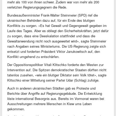
mehr als 100 von ihnen schwer. Zudem war von mehr als 200
verletzten Regierungsgegnern die Rede.
Bundesaußenminister Frank-Walter Steinmeier (SPD) rief die
ukrainischen Behörden dazu auf, für ein Ende des blutigen
Konflikts zu sorgen. «Es hat Gewalt und Gegengewalt gegeben im
Laufe des Tages. Aber es obliegt den Sicherheitskräften, jetzt dafür
zu sorgen, dass eine Deeskalation stattfindet und dass die
Gewaltanwendung nicht noch ausgeweitet wird», sagte Steinmeier
nach Angaben seines Ministeriums. Die US-Regierung zeigte sich
entsetzt und forderten Präsident Viktor Janukowitsch auf, den
Konflikt umgehend zu entschärfen.
Der Oppositionspolitiker Vitali Klitschko forderte den Westen zur
Intervention auf. Die Spitzen demokratischer Staaten dürften nicht
tatenlos zusehen, «wie ein blutiger Diktator sein Volk tötet», sagte
Klitschko einer Mitteilung seiner Partei Udar (Schlag) zufolge.
Auch in anderen ukrainischen Städten gab es Proteste und
Berichte über Angriffe auf Regierungsgebäude. Die Entwicklung
löste international Besorgnis aus. Bereits im Vormonat waren bei
Ausschreitungen mehrere Menschen in Kiew ums Leben
gekommen.