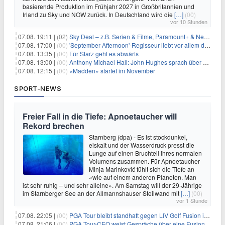
basierende Produktion im Frühjahr 2027 in Großbritannien und
Irland zu Sky und NOW zurück. In Deutschland wird die
[…]
(00)
vor 10 Stunden
07.08. 19:11 |
(02)
Sky Deal – z.B. Serien & Filme, Paramount+ & Netflix für 19,99€/Monat
07.08. 17:00 |
(00)
'September Afternoon'-Regisseur liebt vor allem die 'Banalität' in seinen Filmen
07.08. 13:35 |
(00)
Für Starz geht es abwärts
07.08. 13:00 |
(00)
Anthony Michael Hall: John Hughes sprach über eine Fortsetzung von 'The Breakfast Club'
07.08. 12:15 |
(00)
«Madden» startet im November
SPORT-NEWS
Freier Fall in die Tiefe: Apnoetaucher will
Rekord brechen
Starnberg (dpa) - Es ist stockdunkel,
eiskalt und der Wasserdruck presst die
Lunge auf einen Bruchteil ihres normalen
Volumens zusammen. Für Apnoetaucher
Minja Marinković fühlt sich die Tiefe an
«wie auf einem anderen Planeten. Man
ist sehr ruhig – und sehr alleine». Am Samstag will der 29-Jährige
im Starnberger See an der Allmannshauser Steilwand mit
[…]
(00)
vor 1 Stunde
07.08. 22:05 |
(00)
PGA Tour bleibt standhaft gegen LIV Golf Fusion in einem sich wandelnden Sportumfeld
07.08. 21:06 |
(00)
PGA Tour-CEO weist Gespräche über eine Fusion mit LIV Golf zurück und bekräftigt die Wettbewerbslandschaft