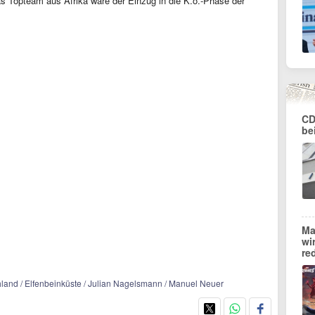
s Topteam aus Afrika wäre der Einzug in die K.o.-Phase der
CD
be
Ma
wi
re
hland / Elfenbeinküste / Julian Nagelsmann / Manuel Neuer