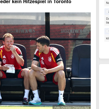
ieder kein Hitzespiel in Toronto
N
Da
li
kl
Foto: Christian Charisius/dpa