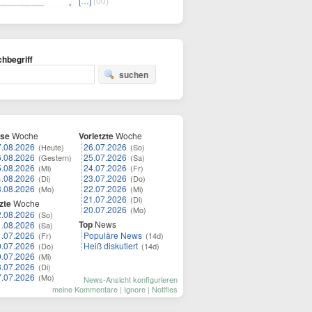
[…]
(00)
hbegriff
suchen
ese
Woche
Vorletzte
Woche
7.08.2026
26.07.2026
(Heute)
(So)
6.08.2026
25.07.2026
(Gestern)
(Sa)
5.08.2026
24.07.2026
(Mi)
(Fr)
4.08.2026
23.07.2026
(Di)
(Do)
3.08.2026
22.07.2026
(Mo)
(Mi)
21.07.2026
(Di)
zte
Woche
20.07.2026
(Mo)
2.08.2026
(So)
Top
News
1.08.2026
(Sa)
1.07.2026
Populäre News
(Fr)
(14d)
0.07.2026
Heiß diskutiert
(Do)
(14d)
9.07.2026
(Mi)
8.07.2026
(Di)
7.07.2026
(Mo)
News-Ansicht konfigurieren
meine Kommentare
|
Ignore
|
Notifies