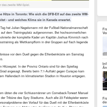
ür das zweite WM-Spiel.
ine Hitze in Toronto: Wie sich die DFB-Elf auf das zweite WM-
itet - und welches Klima sie in Kanada erwartet.
 Tag hat Julian Nagelsmann mit der Fußball-Nationalmannschaft
Fr
el auf dem Trainingsplatz aufgenommen. Bei hochsommerlichen
Ve
solvierte der komplette Kader um Kapitän Joshua Kimmich nach
straining als Wettkampfform in drei Gruppen auf flach liegende
rlebnisse vor dem Duell gegen die Elfenbeinküste am Samstag
to.
In
 Hitzespiel. In der Provinz Ontario sind für den Spieltag
Än
rad angesagt. Bereits beim 7:1-Auftakt gegen Curaçao kam
 dem Hallendach im klimatisierten Stadion in Houston entgegen.
lem übten die vier Schlussmänner um Comeback-Torwart Manuel
 der Tribüne des Spry Stadiums. Auch alle 23 Feldspieler waren
Fr
de
sonalprobleme den Vorlauf für das Duell mit der Elfenbeinküste