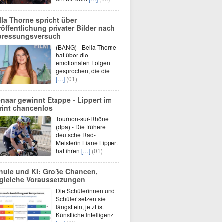
lla Thorne spricht über
röffentlichung privater Bilder nach
pressungsversuch
(BANG) - Bella Thorne
hat über die
emotionalen Folgen
gesprochen, die die
[…]
(01)
enaar gewinnt Etappe - Lippert im
rint chancenlos
Tournon-sur-Rhône
(dpa) - Die frühere
deutsche Rad-
Meisterin Liane Lippert
hat ihren
[…]
(01)
hule und KI: Große Chancen,
gleiche Voraussetzungen
Die Schülerinnen und
Schüler setzen sie
längst ein, jetzt ist
Künstliche Intelligenz