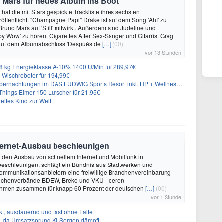
 Mars für neues Album ins Boot
hat die mit Stars gespickte Trackliste ihres sechsten
öffentlicht. "Champagne Papi" Drake ist auf dem Song 'Ahí' zu
runo Mars auf 'Still' mitwirkt. Außerdem sind Judeline und
y Wow' zu hören. Cigarettes After Sex-Sänger und Gitarrist Greg
 auf dem Albumabschluss 'Después de
[…]
(00)
vor 13 Stunden
 kg Energieklasse A-10% 1400 U/Min für 289,97€
Wischroboter für 194,99€
nachtungen im DAS LUDWIG Sports Resort inkl. HP + Wellness ab 174€ p.P.
hings Eimer 150 Lutscher für 21,95€
eites Kind zur Welt
nternet-Ausbau beschleunigen
m den Ausbau von schnellem Internet und Mobilfunk in
beschleunigen, schlägt ein Bündnis aus Stadtwerken und
ommunikationsanbietern eine freiwillige Branchenvereinbarung
ranchenverbände BDEW, Breko und VKU - deren
ehmen zusammen für knapp 60 Prozent der deutschen
[…]
(00)
vor 1 Stunde
t, ausdauernd und fast ohne Falte
en, da Umsatzsprung KI-Sorgen dämpft