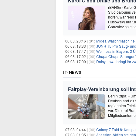
Karol G holt Drake und Bruno
(BANG) - Karol G 
Studioalbums ver
hören, während B
Rusowsky auf 'Bb
Gonzalez spielt
06.08. 20:46 |
(01)
Midea Waschmaschine 8
06.08. 18:33 |
(00)
JONR T5 Pro Saug- und 
06.08. 17:47 |
(00)
Wellness in Bayern: 2 Über
06.08. 17:02 |
(00)
Chupa Chups Stranger T
06.08. 17:00 |
(00)
Daisy Lowe bringt ihr zw
IT-NEWS
Fairplay-Vereinbarung soll I
Berlin (dpa) - U
Deutschland zu 
regionalen Telek
vor. Die drei B
Mitgliedsuntern
07.08. 04:44 |
(00)
Galaxy Z Fold 8: Kompak
07.08. 01:35 |
(00)
Atlassian-Aktien steig