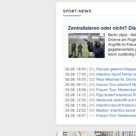
SPORT-NEWS
Zentralisieren oder nicht? 
Berlin (dpa) - N
Drohne am Flugha
Angriffe im Foku
gegebenenfalls g
wann zuständig i
06.08. 18:00 |
(01)
Pienaar gewinnt Etappe 
06.08. 17:05 |
(03)
Infantino räumt Fehler e
06.08. 16:05 |
(02)
Real-Wechsel fix: Dioma
06.08. 09:12 |
(03)
Frauen-Tour erklimmt M
05.08. 18:08 |
(03)
Frauen-Tour: Niedermai
05.08. 14:12 |
(05)
Figo fordert Infantinos R
05.08. 12:33 |
(03)
Wellbrock verblüfft und 
05.08. 11:56 |
(05)
Infantino beruft Krisen
04.08. 22:52 |
(04)
Medien: Infantino beruf
04.08. 18:07 |
(00)
Frauen-Tour: Niedermaie