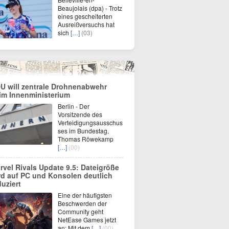
Beaujolais (dpa) - Trotz
eines gescheiterten
Ausreißversuchs hat
sich
[…]
(03)
U will zentrale Drohnenabwehr
im Innenministerium
Berlin - Der
Vorsitzende des
Verteidigungsausschus
ses im Bundestag,
Thomas Röwekamp
[…]
(00)
rvel Rivals Update 9.5: Dateigröße
rd auf PC und Konsolen deutlich
duziert
Eine der häufigsten
Beschwerden der
Community geht
NetEase Games jetzt
an: Mit dem
[…]
(00)