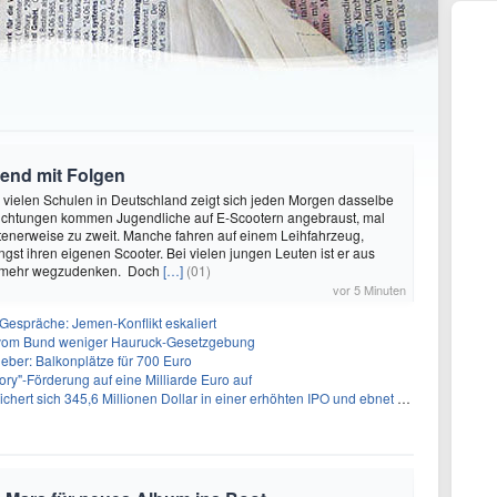
rend mit Folgen
or vielen Schulen in Deutschland zeigt sich jeden Morgen dasselbe
 Richtungen kommen Jugendliche auf E-Scootern angebraust, mal
otenerweise zu zweit. Manche fahren auf einem Leihfahrzeug,
gst ihren eigenen Scooter. Bei vielen jungen Leuten ist er aus
t mehr wegzudenken. Doch
[…]
(01)
vor 5 Minuten
Gespräche: Jemen-Konflikt eskaliert
vom Bund weniger Hauruck-Gesetzgebung
ieber: Balkonplätze für 700 Euro
ory"-Förderung auf eine Milliarde Euro auf
 345,6 Millionen Dollar in einer erhöhten IPO und ebnet den Weg für nicht-opioide Schmerztherapie