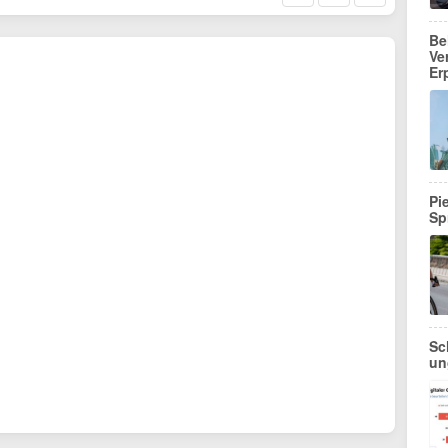
Be
Ve
Er
Pi
Sp
Sc
un