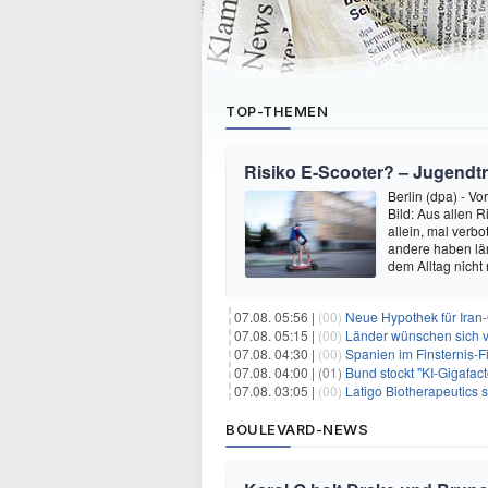
TOP-THEMEN
Risiko E-Scooter? – Jugendt
Berlin (dpa) - V
Bild: Aus allen
allein, mal verb
andere haben län
dem Alltag nich
07.08. 05:56 |
(00)
Neue Hypothek für Iran-
07.08. 05:15 |
(00)
Länder wünschen sich 
07.08. 04:30 |
(00)
Spanien im Finsternis-F
07.08. 04:00 |
(01)
Bund stockt "KI-Gigafact
07.08. 03:05 |
(00)
Latigo Biotherapeutics sichert sich
BOULEVARD-NEWS