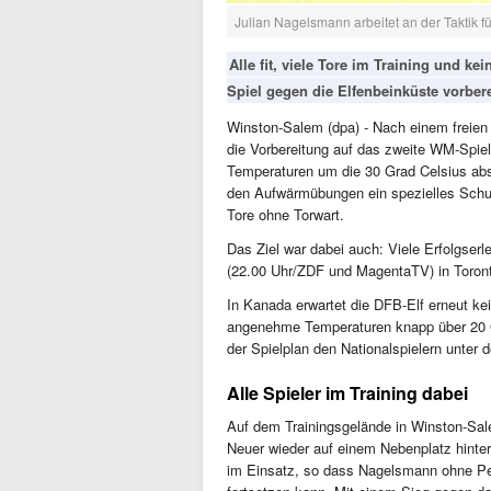
Julian Nagelsmann arbeitet an der Taktik f
Alle fit, viele Tore im Training und ke
Spiel gegen die Elfenbeinküste vorbere
Winston-Salem (dpa) - Nach einem freien
die Vorbereitung auf das zweite WM-Spi
Temperaturen um die 30 Grad Celsius ab
den Aufwärmübungen ein spezielles Schus
Tore ohne Torwart.
Das Ziel war dabei auch: Viele Erfolgse
(22.00 Uhr/ZDF und MagentaTV) in Toron
In Kanada erwartet die DFB-Elf erneut kein
angenehme Temperaturen knapp über 20 G
der Spielplan den Nationalspielern unter
Alle Spieler im Training dabei
Auf dem Trainingsgelände in Winston-Sa
Neuer wieder auf einem Nebenplatz hinter
im Einsatz, so dass Nagelsmann ohne Per