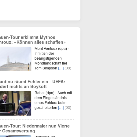
auen-Tour erklimmt Mythos
ntoux: «Können alles schaffen»
Mont Ventoux (dpa) -
Inmitten der
beängstigenden
Mondlandschaft fiel
Tom Simpson
[…]
(03)
fantino räumt Fehler ein - UEFA:
dert nichts an Boykott
Rabat (dpa) - Auch mit
dem Eingeständnis
eines Fehlers beim
gescheiterten
[…]
(03)
auen-Tour: Niedermaier nun Vierte
r Gesamtwertung
Belleville-en-