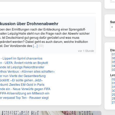
Suc
Diskussion über Drohnenabwehr
eben den Ermittlungen nach der Entdeckung einer Sprengstoff-
fen Leipzig/Halle steht nun die Frage nach der Abwehr solcher
s. Ist Deutschland gut genug dafür gerüstet und was muss
eändert werden? Dabei geht es auch darum, welche Institution
st. Der Vorsitzende des
[…]
(00)
Di
vor 1 Stunde
0
0
- Lippert im Sprint chancenlos
0
in - UEFA: Ändert nichts an Boykott
0
nde ist Leipzigs Rekordtransfer
0
ythos Ventoux: «Können alles schaffen»
Let
er nun Vierte der Gesamtwertung
0
ücktritt: «Er sollte gehen. Jetzt»
0
träumt: Zweites EM-Gold in Paris
3
runde ein - Neue Vorwürfe gegen FIFA
3
t FIFA-Krisensitzung am Mittwoch ein
2
r verpasst Top Ten - Reusser siegt
2
2