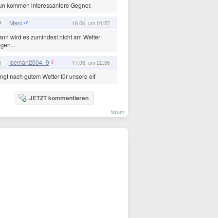
un kommen interessantere Gegner.
Marc
2
18.06. um 01:57
nn wird es zumindest nicht am Wetter
egen...
Iceman2004_9
1
17.06. um 22:36
ingt nach gutem Wetter für unsere elf
JETZT kommentieren
forum