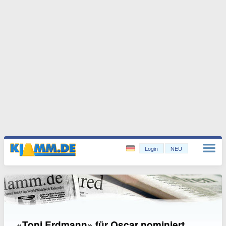
Login
NEU
«Toni Erdmann» für Oscar nominiert