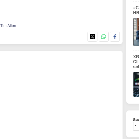
«C
HB
/ Tim Allen
XR
CL
sc
Suc