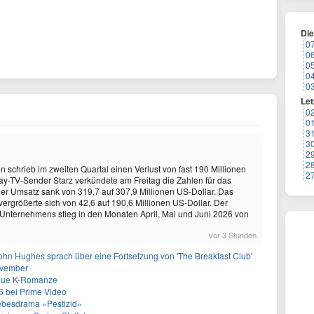
Di
0
0
0
0
0
Let
0
0
3
3
2
2
schrieb im zweiten Quartal einen Verlust von fast 190 Millionen
2
ay-TV-Sender Starz verkündete am Freitag die Zahlen für das
Der Umsatz sank von 319,7 auf 307,9 Millionen US-Dollar. Das
vergrößerte sich von 42,6 auf 190,6 Millionen US-Dollar. Der
 Unternehmens stieg in den Monaten April, Mai und Juni 2026 von
vor 3 Stunden
ohn Hughes sprach über eine Fortsetzung von 'The Breakfast Club'
ovember
neue K-Romanze
26 bei Prime Video
Liebesdrama «Pestizid»