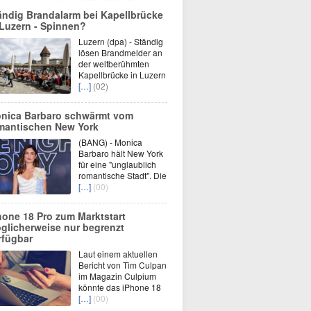
ändig Brandalarm bei Kapellbrücke
 Luzern - Spinnen?
Luzern (dpa) - Ständig
lösen Brandmelder an
der weltberühmten
Kapellbrücke in Luzern
[…]
(02)
nica Barbaro schwärmt vom
mantischen New York
(BANG) - Monica
Barbaro hält New York
für eine "unglaublich
romantische Stadt". Die
[…]
(00)
hone 18 Pro zum Marktstart
glicherweise nur begrenzt
rfügbar
Laut einem aktuellen
Bericht von Tim Culpan
im Magazin Culpium
könnte das iPhone 18
[…]
(00)