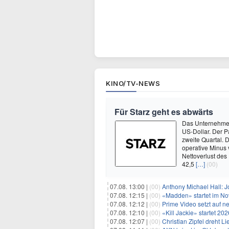
KINO/TV-NEWS
Für Starz geht es abwärts
Das Unternehmen 
US-Dollar. Der P
zweite Quartal. 
operative Minus 
Nettoverlust des
42,5
[…]
(00)
07.08. 13:00 |
(00)
Anthony Michael Hall: J
07.08. 12:15 |
(00)
«Madden» startet im N
07.08. 12:12 |
(00)
Prime Video setzt auf 
07.08. 12:10 |
(00)
«Kill Jackie» startet 20
07.08. 12:07 |
(00)
Christian Zipfel dreht 