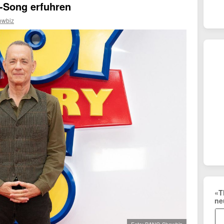
k-Song erfuhren
wbiz
«T
ne