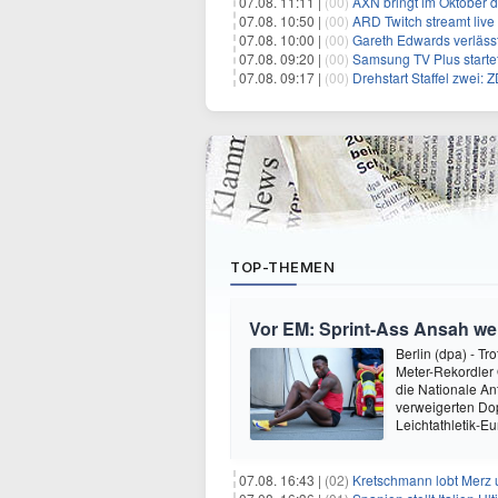
07.08. 11:11 |
(00)
AXN bringt im Oktober d
07.08. 10:50 |
(00)
ARD Twitch streamt liv
07.08. 10:00 |
(00)
Gareth Edwards verlässt
07.08. 09:20 |
(00)
Samsung TV Plus start
07.08. 09:17 |
(00)
Drehstart Staffel zwei: 
TOP-THEMEN
Vor EM: Sprint-Ass Ansah we
Berlin (dpa) - T
Meter-Rekordler
die Nationale An
verweigerten Do
Leichtathletik-E
07.08. 16:43 |
(02)
Kretschmann lobt Merz 