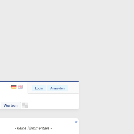
Login
Anmelden
Werben
- keine Kommentare -