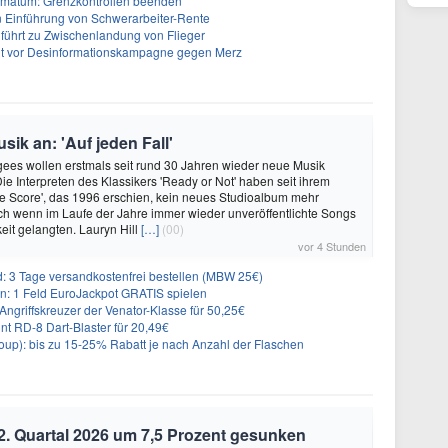
Ultimatum: Grenzkontrollen beenden
n Einführung von Schwerarbeiter-Rente
führt zu Zwischenlandung von Flieger
nt vor Desinformationskampagne gegen Merz
ik an: 'Auf jeden Fall'
ees wollen erstmals seit rund 30 Jahren wieder neue Musik
Die Interpreten des Klassikers 'Ready or Not' haben seit ihrem
e Score', das 1996 erschien, kein neues Studioalbum mehr
auch wenn im Laufe der Jahre immer wieder unveröffentlichte Songs
keit gelangten. Lauryn Hill
[…]
(00)
vor 4 Stunden
3 Tage versandkostenfrei bestellen (MBW 25€)
: 1 Feld EuroJackpot GRATIS spielen
ngriffskreuzer der Venator-Klasse für 50,25€
nt RD-8 Dart-Blaster für 20,49€
p): bis zu 15-25% Rabatt je nach Anzahl der Flaschen
 2. Quartal 2026 um 7,5 Prozent gesunken