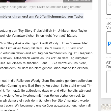
Foto: BANG Showbiz
tory 5'-Kollegen von Taylor Swifts Soundtrack-Song erfuhren.
mble erfuhren erst am Veröffentlichungstag von Taylor
«K
Vi
tzung von 'Toy Story 5' absichtlich im Unklaren über Taylor
il die Verantwortlichen ihnen nicht "vertraut" hätten.
r 'Toy Story'-Reihe die Figur Sheriff Woody. Umso überraschter
ür den Film einen Song mit dem Titel 'I Knew It, I Knew You'
n erfuhren davon erst am Tag der Veröffentlichung. Im Gespräch
ts davon. Tatsächlich wurde es uns erst an dem Tag mitgeteilt,
ST
es Teil dieses teuflischen Plans ... Sie vertrauen uns nicht,
Ro
ntscheidern, zu dem ich nicht gehöre. Also mache ich einfach,
erneut in die Rolle von Woody. Zum Ensemble gehören außerdem
 Alan Cumming und Bad Bunny. An seiner Seite steht erneut Tim
eiht. Tom erzählte außerdem, dass er und Allen bereits während
ten, welche Verantwortung mit ihren Rollen verbunden sei. Er
n wir damals einfach 'den nächsten Toy Story' nannten, wurde
ung tragen. Wir begannen, uns darüber auszutauschen, neben all
n passieren."