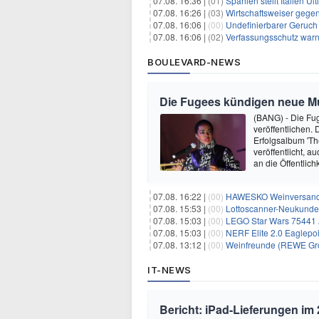
07.08. 16:36 |
(01)
Spanien stellt Italien 
07.08. 16:26 |
(03)
Wirtschaftsweiser gege
07.08. 16:06 |
(00)
Undefinierbarer Geruch 
07.08. 16:06 |
(02)
Verfassungsschutz war
BOULEVARD-NEWS
Die Fugees kündigen neue Mus
(BANG) - Die Fug
veröffentlichen. 
Erfolgsalbum 'Th
veröffentlicht, 
an die Öffentlich
07.08. 16:22 |
(00)
HAWESKO Weinversand: 
07.08. 15:53 |
(00)
Lottoscanner-Neukunden
07.08. 15:03 |
(00)
LEGO Star Wars 75441 A
07.08. 15:03 |
(00)
NERF Elite 2.0 Eaglepoi
07.08. 13:12 |
(00)
Weinfreunde (REWE Grou
IT-NEWS
Bericht: iPad-Lieferungen im