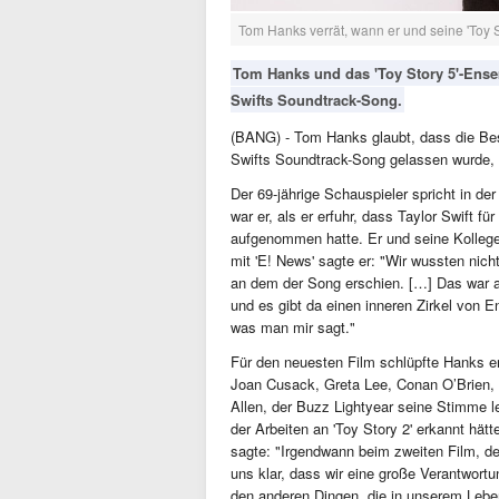
Tom Hanks verrät, wann er und seine 'Toy S
Tom Hanks und das 'Toy Story 5'-Ense
Swifts Soundtrack-Song.
(BANG) - Tom Hanks glaubt, dass die Bese
Swifts Soundtrack-Song gelassen wurde, we
Der 69-jährige Schauspieler spricht in de
war er, als er erfuhr, dass Taylor Swift f
aufgenommen hatte. Er und seine Kollege
mit 'E! News' sagte er: "Wir wussten nich
an dem der Song erschien. […] Das war all
und es gibt da einen inneren Zirkel von E
was man mir sagt."
Für den neuesten Film schlüpfte Hanks 
Joan Cusack, Greta Lee, Conan O’Brien,
Allen, der Buzz Lightyear seine Stimme l
der Arbeiten an 'Toy Story 2' erkannt hät
sagte: "Irgendwann beim zweiten Film, de
uns klar, dass wir eine große Verantwort
den anderen Dingen, die in unserem Lebe