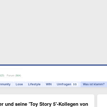
425
) · Forum (
864
)
munity
Lose
Lifestyle
WIN
Umfragen
Was ist klamm?
$$
r und seine 'Toy Story 5'-Kollegen von