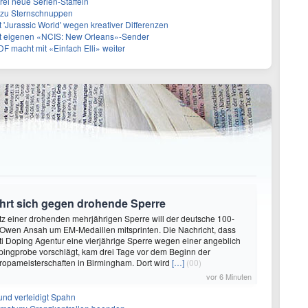
rei neue Serien-Staffeln
e zu Sternschnuppen
 'Jurassic World' wegen kreativer Differenzen
et eigenen «NCIS: New Orleans»-Sender
ZDF macht mit «Einfach Elli» weiter
hrt sich gegen drohende Sperre
rotz einer drohenden mehrjährigen Sperre will der deutsche 100-
 Owen Ansah um EM-Medaillen mitsprinten. Die Nachricht, dass
ti Doping Agentur eine vierjährige Sperre wegen einer angeblich
pingprobe vorschlägt, kam drei Tage vor dem Beginn der
uropameisterschaften in Birmingham. Dort wird
[…]
(00)
vor 6 Minuten
und verteidigt Spahn