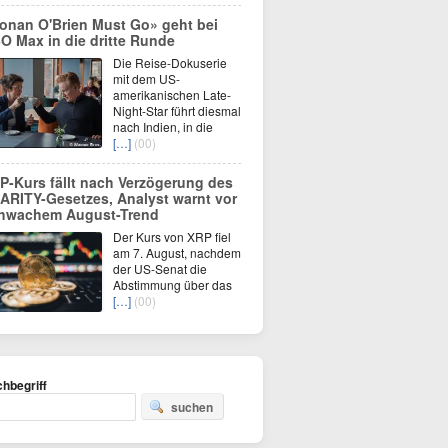
onan O'Brien Must Go» geht bei
O Max in die dritte Runde
Die Reise-Dokuserie
mit dem US-
amerikanischen Late-
Night-Star führt diesmal
nach Indien, in die
[…]
(00)
P-Kurs fällt nach Verzögerung des
ARITY-Gesetzes, Analyst warnt vor
hwachem August-Trend
Der Kurs von XRP fiel
am 7. August, nachdem
der US-Senat die
Abstimmung über das
[…]
(00)
hbegriff
suchen