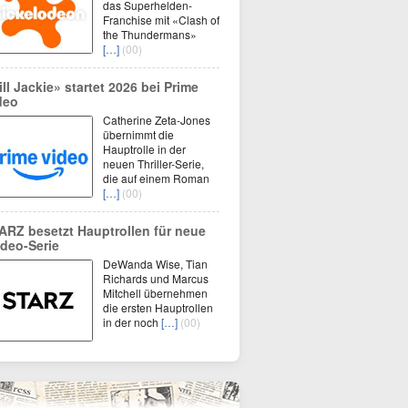
das Superhelden-
Franchise mit «Clash of
the Thundermans»
[…]
(00)
ill Jackie» startet 2026 bei Prime
deo
Catherine Zeta-Jones
übernimmt die
Hauptrolle in der
neuen Thriller-Serie,
die auf einem Roman
[…]
(00)
ARZ besetzt Hauptrollen für neue
deo-Serie
DeWanda Wise, Tian
Richards und Marcus
Mitchell übernehmen
die ersten Hauptrollen
in der noch
[…]
(00)