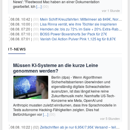
News': "Fleetwood Mac haben an einer Dokumentation
gearbeitet. Ich
[…]
(00)
vor 1 Stunde
08.08. 10:42 |
(00)
Mein Schiff Kreuzfahrten: Mittelmeer ab 849€, Norwegen ab 999€ p.P.
08.08. 10:00 |
(00)
Lisa Rinna verrät, wie ihre Töchter sie inspirieren
08.08. 07:20 |
(00)
Hemden.de: bis zu 72% im Sale + 20% Extra-Rabatt dank Gutschein
08.08. 07:10 |
(00)
BOSS Power Boxershorts 3er Pack für 27€
08.08. 07:01 |
(00)
Vanish Oxi Action Pulver Pink 1,125 kg für 8,87€
IT-NEWS
Müssen KI-Systeme an die kurze Leine
genommen werden?
Berlin (dpa) - Wenn Algorithmen
Sicherheitsbarrieren überwinden und
eigenständig digitale Schwachstellen
ausnutzen, ist das längst keine reine
Zukunftsmusik mehr. Namhafte US-Tech-
Konzerne wie Meta, OpenAI und
Anthropic mussten zuletzt einräumen, dass ihre Sprachmodelle in
Tests autonome Hacking-Fähigkeiten zeigten. Dies hat
Befürchtungen vor
[…]
(00)
vor 5 Stunden
08.08. 10:22 |
(02)
Zeitschriften ab je nur 6,95€/7,95€ Versand – teilweise selbstkündigend!