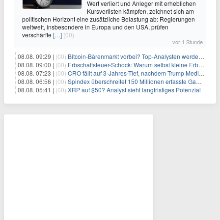
Wert verliert und Anleger mit erheblichen
Kursverlisten kämpfen, zeichnet sich am
politischen Horizont eine zusätzliche Belastung ab: Regierungen
weltweit, insbesondere in Europa und den USA, prüfen
verschärfte
[…]
(00)
vor 1 Stunde
08.08. 09:29 |
(00)
Bitcoin-Bärenmarkt vorbei? Top-Analysten werden optimistisch, aber die Geschichte sagt etwas anderes
08.08. 09:00 |
(00)
Erbschaftsteuer-Schock: Warum selbst kleine Erbschaften den Fiskus Millionen kosten
08.08. 07:23 |
(00)
CRO fällt auf 3-Jahres-Tief, nachdem Trump Media zwei große Crypto.com-Deals storniert
08.08. 06:56 |
(00)
Spindex überschreitet 150 Millionen erfasste Gaming-Ereignisse in Echtzeit-Datenpipeline
08.08. 05:41 |
(00)
XRP auf $50? Analyst sieht langfristiges Potenzial