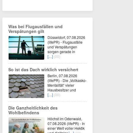
Was bei Flugausfällen und
Verspätungen gilt
Düsseldorf, 07.08.2026
(lifePR) - Flugausfälle
und Verspätungen
sorgen gerade in
[…]
(00)
So ist das Dach wirklich versichert
Berlin, 07.08.2026
(lifePR) - Die „Vollkasko-
Mentalität“ vieler
Hausbesitzer und
[…]
(00)
Die Ganzheitlichkeit des
Wohlbefindens
Höchst im Odenwald,
07.08.2026 (lifePR) - In
einer Welt voller Hektik
und digitaler
[…]
(00)