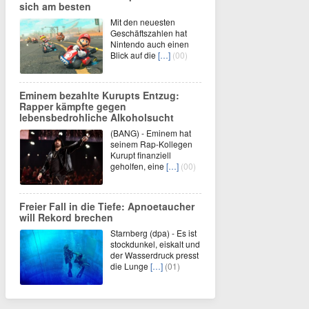
sich am besten
Mit den neuesten
Geschäftszahlen hat
Nintendo auch einen
Blick auf die
[…]
(00)
Eminem bezahlte Kurupts Entzug:
Rapper kämpfte gegen
lebensbedrohliche Alkoholsucht
(BANG) - Eminem hat
seinem Rap-Kollegen
Kurupt finanziell
geholfen, eine
[…]
(00)
Freier Fall in die Tiefe: Apnoetaucher
will Rekord brechen
Starnberg (dpa) - Es ist
stockdunkel, eiskalt und
der Wasserdruck presst
die Lunge
[…]
(01)