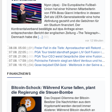
Nyon (dpa) - Die Europäische Fußball-
Union hat einer früheren Mitarbeiterin
von FIFA-Boss Gianni Infantino in dessen
Zeit als UEFA-Generalsekretär eine hohe
Abfindung gezahlt und die Gebühren für
ein Studium finanziert. Der
Kontinentalverband bestätigte auf dpa-Anfrage einen
entsprechenden Bericht der englischen Zeitung «The Telegraph».
Demnach habe die
[…]
(00)
vor 12 Minuten
08.08. 05:00 |
(01)
Freier Fall in die Tiefe: Apnoetaucher will Rekord brechen
07.08. 22:05 |
(00)
PGA Tour bleibt standhaft gegen LIV Golf Fusion in einem sich wandelnden Sportumfeld
07.08. 21:06 |
(00)
PGA Tour-CEO weist Gespräche über eine Fusion mit LIV Golf zurück und bekräftigt die Wettbewerbslandschaft
07.08. 17:59 |
(04)
Polnische Fahrerin siegt am Mont Ventoux und holt Tour-Gelb
07.08. 16:15 |
(04)
Gose bejubelt EM-Gold - Wellbrock in der Seine ausgebremst
FINANZNEWS
Bitcoin-Schock: Während Kurse fallen, plant
die Regierung die Steuer-Bombe
Das Doppel-Dilemma der Bitcoin-
Besitzer Die Nachrichten aus dem
Kryptomarkt werden derzeit immer
düsterer. Während Bitcoin deutlich an