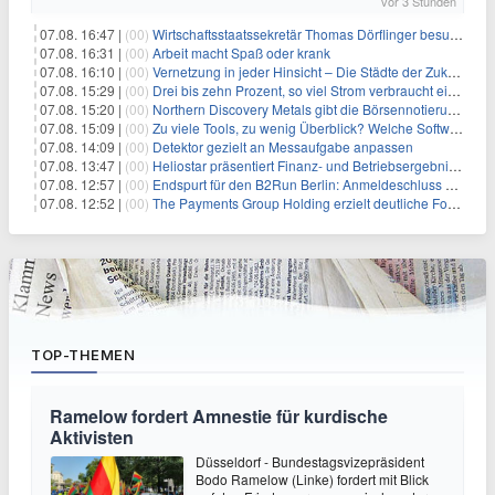
vor 3 Stunden
07.08. 16:47 |
(00)
Wirtschaftsstaatssekretär Thomas Dörflinger besucht Handwerksbetrieb im Kammerbezirk Freiburg
07.08. 16:31 |
(00)
Arbeit macht Spaß oder krank
07.08. 16:10 |
(00)
Vernetzung in jeder Hinsicht – Die Städte der Zukunft sind grün-blau
07.08. 15:29 |
(00)
Drei bis zehn Prozent, so viel Strom verbraucht ein Aufzug im Gebäude
07.08. 15:20 |
(00)
Northern Discovery Metals gibt die Börsennotierung an der Frankfurter Wertpapierbörse bekannt
07.08. 15:09 |
(00)
Zu viele Tools, zu wenig Überblick? Welche Software IT-Dienstleister wirklich brauchen
07.08. 14:09 |
(00)
Detektor gezielt an Messaufgabe anpassen
07.08. 13:47 |
(00)
Heliostar präsentiert Finanz- und Betriebsergebnis für das zweite Quartal 2026 mit Goldproduktion und Barreserven in Rekordhöhe
07.08. 12:57 |
(00)
Endspurt für den B2Run Berlin: Anmeldeschluss am 26. August
07.08. 12:52 |
(00)
The Payments Group Holding erzielt deutliche Fortschritte bei ihren AI-Projekten
TOP-THEMEN
Ramelow fordert Amnestie für kurdische
Aktivisten
Düsseldorf - Bundestagsvizepräsident
Bodo Ramelow (Linke) fordert mit Blick