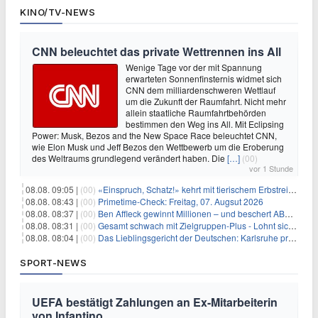
KINO/TV-NEWS
CNN beleuchtet das private Wettrennen ins All
Wenige Tage vor der mit Spannung
erwarteten Sonnenfinsternis widmet sich
CNN dem milliardenschweren Wettlauf
um die Zukunft der Raumfahrt. Nicht mehr
allein staatliche Raumfahrtbehörden
bestimmen den Weg ins All. Mit Eclipsing
Power: Musk, Bezos and the New Space Race beleuchtet CNN,
wie Elon Musk und Jeff Bezos den Wettbewerb um die Eroberung
des Weltraums grundlegend verändert haben. Die
[…]
(00)
vor 1 Stunde
08.08. 09:05 |
(00)
«Einspruch, Schatz!» kehrt mit tierischem Erbstreit zurück
08.08. 08:43 |
(00)
Primetime-Check: Freitag, 07. Augsut 2026
08.08. 08:37 |
(00)
Ben Affleck gewinnt Millionen – und beschert ABC Top-Quoten
08.08. 08:31 |
(00)
Gesamt schwach mit Zielgruppen-Plus - Lohnt sich First Dates Hotel doch?
08.08. 08:04 |
(00)
Das Lieblingsgericht der Deutschen: Karlsruhe prägt seit 75 Jahren die Republik
SPORT-NEWS
UEFA bestätigt Zahlungen an Ex-Mitarbeiterin
von Infantino