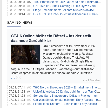
08.08. 09:38 |
(07)
THG-Prämie 2026: Bis zu 390€ für dein Elektroauto mit geld-fuer-eAuto.de
08.08. 09:23 |
(00)
CAPTIVA R10-3054 Gaming-PC mit Ryzen 7 9800X3D und RTX 5080 für 2.599€
08.08. 09:09 |
(00)
Stage Entertainment: Beliebte Musicals ab 45€
08.08. 08:44 |
(00)
UGREEN FineTrack 2 Schlüsselfinder im Fußball-Design für 10,98€
GAMING-NEWS
GTA 6 Online bleibt ein Rätsel – Insider stellt
das neue Gerücht klar
GTA 6 erscheint am 19. November 2026,
doch über einen neuen Online-Modus
wissen wir erstaunlich wenig. Rockstar
Games bewirbt Grand Theft Auto VI
bislang ausdrücklich als „Single Player
Experience“. Genau diese Formulierung
sorgt nun erneut für Spekulationen. Bloomberg-Journalist Jason
Schreier sprach in einem aktuellen Video über die Zukunft von
[…]
(00)
vor 2 Stunden
08.08. 07:41 |
(00)
THQ Nordic Showcase 2026 – Erhaltet mehr Informationen
07.08. 21:24 |
(01)
Ubisoft feiert das 25-jährige Jubiläum der Tom Clancy’s Ghost Recon-Reihe
07.08. 21:23 |
(00)
Serious Sam: Shatterverse lädt zum Playtest – und erscheint schon bald!
07.08. 21:23 |
(00)
Car Was Simulator startet in den Early Access – bald gehts los!
07.08. 21:22 |
(00)
Expeditions: Samurai – Start in den Early Access ab heute im feudalen Japan