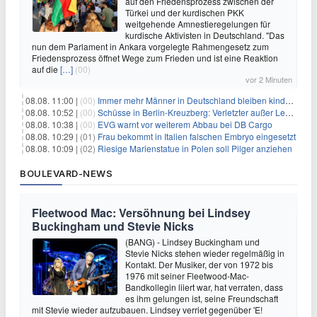
auf den Friedensprozess zwischen der
Türkei und der kurdischen PKK
weitgehende Amnestieregelungen für
kurdische Aktivisten in Deutschland. "Das
nun dem Parlament in Ankara vorgelegte Rahmengesetz zum
Friedensprozess öffnet Wege zum Frieden und ist eine Reaktion
auf die
[…]
(00)
vor 2 Minuten
08.08. 11:00 |
(00)
Immer mehr Männer in Deutschland bleiben kinderlos
08.08. 10:52 |
(00)
Schüsse in Berlin-Kreuzberg: Verletzter außer Lebensgefahr
08.08. 10:38 |
(00)
EVG warnt vor weiterem Abbau bei DB Cargo
08.08. 10:29 |
(01)
Frau bekommt in Italien falschen Embryo eingesetzt
08.08. 10:09 |
(02)
Riesige Marienstatue in Polen soll Pilger anziehen
BOULEVARD-NEWS
Fleetwood Mac: Versöhnung bei Lindsey
Buckingham und Stevie Nicks
(BANG) - Lindsey Buckingham und
Stevie Nicks stehen wieder regelmäßig in
Kontakt. Der Musiker, der von 1972 bis
1976 mit seiner Fleetwood-Mac-
Bandkollegin liiert war, hat verraten, dass
es ihm gelungen ist, seine Freundschaft
mit Stevie wieder aufzubauen. Lindsey verriet gegenüber 'E!