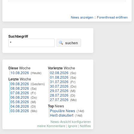
News anzeigen
::
Forenthread eröffnen
Suchbegriff
suchen
Diese
Woche
Vorletzte
Woche
10.08.2026
02.08.2026
(Heute)
(So)
01.08.2026
(Sa)
Letzte
Woche
31.07.2026
(Fr)
09.08.2026
(Gestern)
30.07.2026
(Do)
08.08.2026
(Sa)
29.07.2026
(Mi)
07.08.2026
(Fr)
28.07.2026
(Di)
06.08.2026
(Do)
27.07.2026
(Mo)
05.08.2026
(Mi)
Top
News
04.08.2026
(Di)
03.08.2026
Populäre News
(Mo)
(14d)
Heiß diskutiert
(14d)
News-Ansicht konfigurieren
meine Kommentare
|
Ignore
|
Notifies