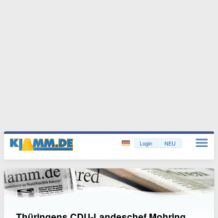
Login
NEU
Thüringens CDU-Landeschef Mohring