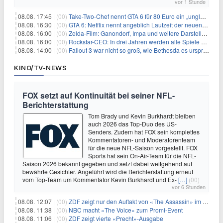
vor 1 Stunde
08.08. 17:45 |
(00)
Take-Two-Chef nennt GTA 6 für 80 Euro ein „unglaubliches Schnäppchen“
08.08. 16:30 |
(00)
GTA 6: Netflix nennt angeblich Laufzeit der neuen Gameplay-Präsentation
08.08. 16:00 |
(00)
Zelda-Film: Ganondorf, Impa und weitere Darsteller sollen feststehen
08.08. 16:00 |
(00)
Rockstar-CEO: In drei Jahren werden alle Spiele gestreamt
08.08. 14:00 |
(00)
Fallout 3 war nicht so groß, wie Bethesda es ursprünglich wollte
KINO/TV-NEWS
FOX setzt auf Kontinuität bei seiner NFL-
Berichterstattung
Tom Brady und Kevin Burkhardt bleiben
auch 2026 das Top-Duo des US-
Senders. Zudem hat FOX sein komplettes
Kommentatoren- und Moderatorenteam
für die neue NFL-Saison vorgestellt. FOX
Sports hat sein On-Air-Team für die NFL-
Saison 2026 bekannt gegeben und setzt dabei weitgehend auf
bewährte Gesichter. Angeführt wird die Berichterstattung erneut
vom Top-Team um Kommentator Kevin Burkhardt und Ex-
[…]
(00)
vor 6 Stunden
08.08. 12:07 |
(00)
ZDF zeigt nur den Auftakt von «The Assassin» im Fernsehen
08.08. 11:38 |
(00)
NBC macht «The Voice» zum Promi-Event
08.08. 11:06 |
(00)
ZDF zeigt vierte «Precht»-Ausgabe