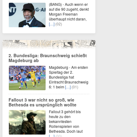
(BANG) - Auch wenn er
auf die 90 zugeht, denkt
Morgan Freeman
überhaupt nicht daran,
[…]
(02)
2. Bundesliga: Braunschweig schießt
Magdeburg ab
Magdeburg - Am ersten
Spieltag der 2.
Bundesliga hat
Eintracht Braunschweig
6: 1 beim
[…]
(01)
Fallout 3 war nicht so groß, wie
Bethesda es ursprünglich wollte
Fallout 3 gehört bis
heute zu den
bekanntesten
Rollenspielen von
Bethesda. Doch laut
[…]
(00)