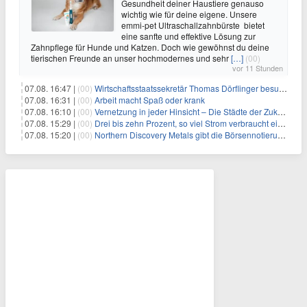
Gesundheit deiner Haustiere genauso
wichtig wie für deine eigene. Unsere
emmi-pet Ultraschallzahnbürste bietet
eine sanfte und effektive Lösung zur
Zahnpflege für Hunde und Katzen. Doch wie gewöhnst du deine
tierischen Freunde an unser hochmodernes und sehr
[…]
(00)
vor 11 Stunden
07.08. 16:47 |
(00)
Wirtschaftsstaatssekretär Thomas Dörflinger besucht Handwerksbetrieb im Kammerbezirk Freiburg
07.08. 16:31 |
(00)
Arbeit macht Spaß oder krank
07.08. 16:10 |
(00)
Vernetzung in jeder Hinsicht – Die Städte der Zukunft sind grün-blau
07.08. 15:29 |
(00)
Drei bis zehn Prozent, so viel Strom verbraucht ein Aufzug im Gebäude
07.08. 15:20 |
(00)
Northern Discovery Metals gibt die Börsennotierung an der Frankfurter Wertpapierbörse bekannt