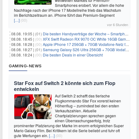
weltweiten Marktes für Premium-
Smartphones erobert. Vor allem die hohe
Nachfrage nach der iPhone 17 Modellreihe trieb das Wachstum
im Berichtszeitraum an. iPhone führt das Premium-Segment
[…]
(00)
vor 6 Stunden
08.08. 19:05 |
(01)
Die besten Handyverträge der Woche – Smartphone-Tarife & SIM-Only im Überblick
08.08. 18:45 |
(00)
XFX Swift Radeon RX 9070 OC White 16GB Gaming-Grafikkarte für 579€
08.08. 18:28 |
(00)
Apple iPhone 17 256GB + 70GB Vodafone-Netz für 34,99€/Monat (effektiv 6,41€/Monat)
08.08. 18:27 |
(01)
Samsung Galaxy S26 Ultra 256GB + 70GB Vodafone-Netz für 34,99€/Monat (effektiv 4,74€/Monat)
08.08. 18:24 |
(00)
Die besten Deals in einer Übersicht
GAMING-NEWS
Star Fox auf Switch 2 könnte sich zum Flop
entwickeln
Auf Switch 2 schafft das tierische
Flugkommando Star Fox vorerst keinen
Höhenflug – zumindest bei den ersten
Verkaufszahlen. Aktuelle
Chartplatzierungen sprechen gegen
einen Überraschungserfolg, trotz
prominenter Platzierung der Marke im enorm erfolgreichen Super
Mario Galaxy Film. Bei Kritikern ist die Serie beliebt und fuhr oft
gute Wertungen ein.
[…]
(00)