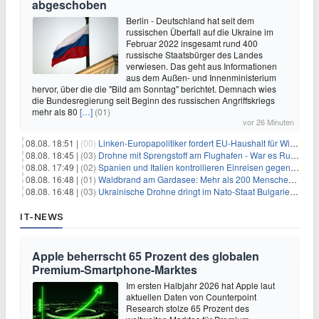
abgeschoben
Berlin - Deutschland hat seit dem
russischen Überfall auf die Ukraine im
Februar 2022 insgesamt rund 400
russische Staatsbürger des Landes
verwiesen. Das geht aus Informationen
aus dem Außen- und Innenministerium
hervor, über die die "Bild am Sonntag" berichtet. Demnach wies
die Bundesregierung seit Beginn des russischen Angriffskriegs
mehr als 80
[…]
(01)
vor 26 Minuten
08.08. 18:51 |
(00)
Linken-Europapolitiker fordert EU-Haushalt für Wirtschaftsumbau
08.08. 18:45 |
(03)
Drohne mit Sprengstoff am Flughafen - War es Russland?
08.08. 17:49 |
(02)
Spanien und Italien kontrollieren Einreisen gegenseitig
08.08. 16:48 |
(01)
Waldbrand am Gardasee: Mehr als 200 Menschen evakuiert
08.08. 16:48 |
(03)
Ukrainische Drohne dringt im Nato-Staat Bulgarien ein
IT-NEWS
Apple beherrscht 65 Prozent des globalen
Premium-Smartphone-Marktes
Im ersten Halbjahr 2026 hat Apple laut
aktuellen Daten von Counterpoint
Research stolze 65 Prozent des