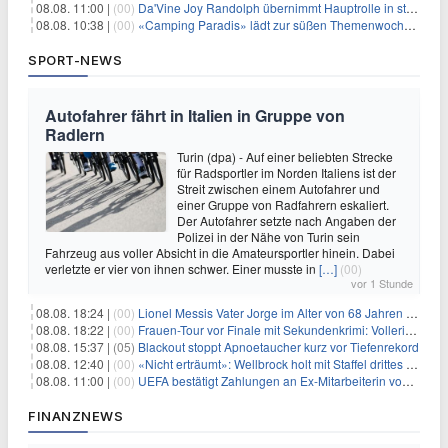
08.08. 11:00 |
(00)
Da'Vine Joy Randolph übernimmt Hauptrolle in starbesetzter schwarzer Komödie
08.08. 10:38 |
(00)
«Camping Paradis» lädt zur süßen Themenwoche ein
SPORT-NEWS
Autofahrer fährt in Italien in Gruppe von
Radlern
Turin (dpa) - Auf einer beliebten Strecke
für Radsportler im Norden Italiens ist der
Streit zwischen einem Autofahrer und
einer Gruppe von Radfahrern eskaliert.
Der Autofahrer setzte nach Angaben der
Polizei in der Nähe von Turin sein
Fahrzeug aus voller Absicht in die Amateursportler hinein. Dabei
verletzte er vier von ihnen schwer. Einer musste in
[…]
(00)
vor 1 Stunde
08.08. 18:24 |
(00)
Lionel Messis Vater Jorge im Alter von 68 Jahren gestorben
08.08. 18:22 |
(00)
Frauen-Tour vor Finale mit Sekundenkrimi: Vollering in Gelb
08.08. 15:37 |
(05)
Blackout stoppt Apnoetaucher kurz vor Tiefenrekord
08.08. 12:40 |
(00)
«Nicht erträumt»: Wellbrock holt mit Staffel drittes EM-Gold
08.08. 11:00 |
(00)
UEFA bestätigt Zahlungen an Ex-Mitarbeiterin von Infantino
FINANZNEWS