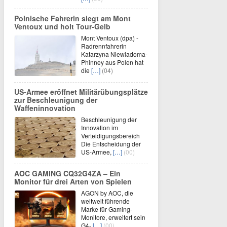
Polnische Fahrerin siegt am Mont
Ventoux und holt Tour-Gelb
Mont Ventoux (dpa) -
Radrennfahrerin
Katarzyna Niewiadoma-
Phinney aus Polen hat
die
[…]
(04)
US-Armee eröffnet Militärübungsplätze
zur Beschleunigung der
Waffeninnovation
Beschleunigung der
Innovation im
Verteidigungsbereich
Die Entscheidung der
US-Armee,
[…]
(00)
AOC GAMING CQ32G4ZA – Ein
Monitor für drei Arten von Spielen
AGON by AOC, die
weltweit führende
Marke für Gaming-
Monitore, erweitert sein
G4-
[…]
(00)