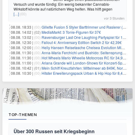
Versuch und wurde fündig: Ein wenig bekannter Cannabis-
Wirkstoff könnte auf natürlichem Weg helfen. Was hilft gegen
[…]
(00)
vor 3 Stunden
08.08. 18:33 |
(00)
Gillette Fusion 5 Styler Barttrimmer und Rasierer (All in One) für 16€
08.08. 14:02 |
(02)
MediaMarkt: 3 Tonie-Figuren für 37€
08.08. 13:02 |
(00)
Ravensburger Last One Laughing Partyspiel für 14,04€
08.08. 12:30 |
(00)
Fallout 4: Anniversary Edition Switch 2 für 42,39€
08.08. 12:00 |
(00)
Helly Hansen Reisetasche Chelsea Evolution MID 54L für 29,99€
08.08. 11:30 |
(00)
Anna-Maria Ferchichi und Bushido: Seitensprung wäre kein Trennungsgrund
08.08. 11:30 |
(00)
Hot Wheels Mario Wheelie Motocross RC für 34,99€
08.08. 11:00 |
(00)
Ariana Grande will London-Shows für Konzert-Special filmen
08.08. 10:42 |
(01)
Mein Schiff Kreuzfahrten: Mittelmeer ab 849€, Norwegen ab 999€ p.P.
08.08. 10:30 |
(00)
Hitster Erweiterungspack Urban & Hip Hop für 8,49€
TOP-THEMEN
Über 300 Russen seit Kriegsbeginn