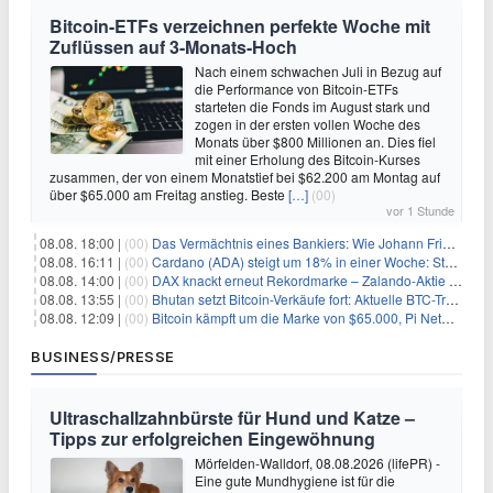
Bitcoin-ETFs verzeichnen perfekte Woche mit
Zuflüssen auf 3-Monats-Hoch
Nach einem schwachen Juli in Bezug auf
die Performance von Bitcoin-ETFs
starteten die Fonds im August stark und
zogen in der ersten vollen Woche des
Monats über $800 Millionen an. Dies fiel
mit einer Erholung des Bitcoin-Kurses
zusammen, der von einem Monatstief bei $62.200 am Montag auf
über $65.000 am Freitag anstieg. Beste
[…]
(00)
vor 1 Stunde
08.08. 18:00 |
(00)
Das Vermächtnis eines Bankiers: Wie Johann Friedrich Städel sein Imperium unsterblich machte
08.08. 16:11 |
(00)
Cardano (ADA) steigt um 18% in einer Woche: Steht ein Kurs von $0,30 bevor?
08.08. 14:00 |
(00)
DAX knackt erneut Rekordmarke – Zalando-Aktie crasht nach Quartalszahlen
08.08. 13:55 |
(00)
Bhutan setzt Bitcoin-Verkäufe fort: Aktuelle BTC-Transaktionen
08.08. 12:09 |
(00)
Bitcoin kämpft um die Marke von $65.000, Pi Network gewinnt an Unterstützung
BUSINESS/PRESSE
Ultraschallzahnbürste für Hund und Katze –
Tipps zur erfolgreichen Eingewöhnung
Mörfelden-Walldorf, 08.08.2026 (lifePR) -
Eine gute Mundhygiene ist für die