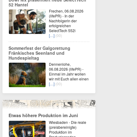
52 Hantel
Frechen, 06.08.2026
(lifePR) - In der
Nachfolgerin der
erfolgreichen
SelectTech 552i
[…]
(00)
Sommerfest der Galgorettung
Fränkisches Seenland und
Hundespieltag
Dennenlohe,
06.08.2026 (lifePR) -
Einmal im Jahr wollen
wir mit Euch allen einen
[…]
(00)
Etwas höhere Produktion im Juni
Wiesbaden - Die reale
(preisbereinigte)
Produktion im
Produzierenden