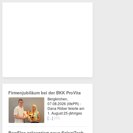
Firmenjubiläum bei der BKK ProVita
Bergkirchen,
07.08.2026 (lifePR) -
Dana Röber feierte am
1. August 25-jähriges
[…]
(00)
BowFlex präsentiert neue SelectTech