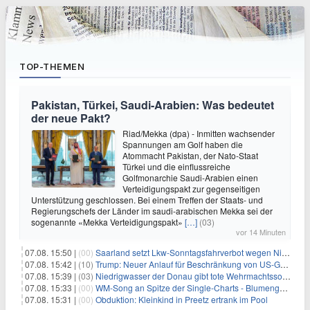
TOP-THEMEN
Pakistan, Türkei, Saudi-Arabien: Was bedeutet
der neue Pakt?
Riad/Mekka (dpa) - Inmitten wachsender
Spannungen am Golf haben die
Atommacht Pakistan, der Nato-Staat
Türkei und die einflussreiche
Golfmonarchie Saudi-Arabien einen
Verteidigungspakt zur gegenseitigen
Unterstützung geschlossen. Bei einem Treffen der Staats- und
Regierungschefs der Länder im saudi-arabischen Mekka sei der
sogenannte «Mekka Verteidigungspakt»
[…]
(03)
vor 14 Minuten
07.08. 15:50 |
(00)
Saarland setzt Lkw-Sonntagsfahrverbot wegen Niedrigwasser aus
07.08. 15:42 |
(10)
Trump: Neuer Anlauf für Beschränkung von US-Geburtsrecht
07.08. 15:39 |
(03)
Niedrigwasser der Donau gibt tote Wehrmachtssoldaten frei
07.08. 15:33 |
(00)
WM-Song an Spitze der Single-Charts - Blumengarten auf Platz zwei
07.08. 15:31 |
(00)
Obduktion: Kleinkind in Preetz ertrank im Pool