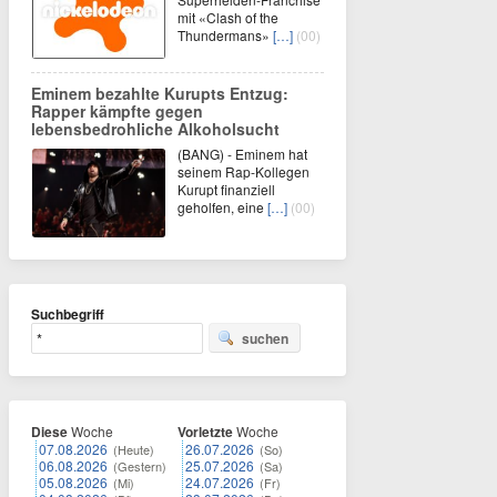
mit «Clash of the
Thundermans»
[…]
(00)
Eminem bezahlte Kurupts Entzug:
Rapper kämpfte gegen
lebensbedrohliche Alkoholsucht
(BANG) - Eminem hat
seinem Rap-Kollegen
Kurupt finanziell
geholfen, eine
[…]
(00)
Suchbegriff
suchen
Diese
Woche
Vorletzte
Woche
07.08.2026
26.07.2026
(Heute)
(So)
06.08.2026
25.07.2026
(Gestern)
(Sa)
05.08.2026
24.07.2026
(Mi)
(Fr)