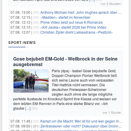
vor 2 Stunden
07.08. 13:00 |
(00)
Anthony Michael Hall: John Hughes sprach über eine Fortsetzung von 'The Breakfast Club'
07.08. 12:15 |
(00)
«Madden» startet im November
07.08. 12:12 |
(00)
Prime Video setzt auf neue K-Romanze
07.08. 12:10 |
(00)
«Kill Jackie» startet 2026 bei Prime Video
07.08. 12:07 |
(00)
Christian Zipfel dreht Liebesdrama «Pestizid»
SPORT-NEWS
Gose bejubelt EM-Gold - Wellbrock in der Seine
ausgebremst
Paris (dpa) - Isabel Gose bejubelte Gold,
Doppel-Champion Florian Wellbrock ließ
sich seine Laune auch vom verpassten
Titel-Hattrick nicht vermiesen: Die
deutschen Freiwasser-Schwimmer
zeigten auch ohne die lange mögliche
perfekte Ausbeute im Knockout Sprint ihre Klasse und weisen vor
dem letzten EM-Rennen in Paris eine starke Bilanz vor. «Ich
glaube
[…]
(00)
vor 1 Stunde
07.08. 11:46 |
(00)
Kampf um die Macht: Wer ist für und wer gegen Infantino?
07.08. 09:50 |
(01)
Zentralisieren oder nicht? Diskussion über Drohnenabwehr
06.08. 18:00 |
(01)
Pienaar gewinnt Etappe - Lippert im Sprint chancenlos