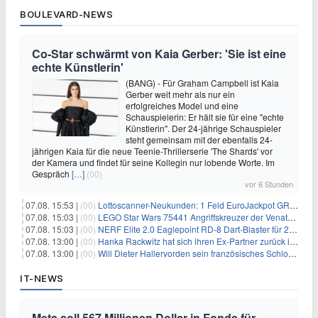
BOULEVARD-NEWS
Co-Star schwärmt von Kaia Gerber: 'Sie ist eine
echte Künstlerin'
(BANG) - Für Graham Campbell ist Kaia
Gerber weit mehr als nur ein
erfolgreiches Model und eine
Schauspielerin: Er hält sie für eine "echte
Künstlerin". Der 24-jährige Schauspieler
steht gemeinsam mit der ebenfalls 24-
jährigen Kaia für die neue Teenie-Thrillerserie 'The Shards' vor
der Kamera und findet für seine Kollegin nur lobende Worte. Im
Gespräch
[…]
(00)
vor 6 Stunden
07.08. 15:53 |
(00)
Lottoscanner-Neukunden: 1 Feld EuroJackpot GRATIS spielen
07.08. 15:03 |
(00)
LEGO Star Wars 75441 Angriffskreuzer der Venator-Klasse für 50,25€
07.08. 15:03 |
(00)
NERF Elite 2.0 Eaglepoint RD-8 Dart-Blaster für 20,49€
07.08. 13:00 |
(00)
Hanka Rackwitz hat sich ihren Ex-Partner zurück ins Haus geholt
07.08. 13:00 |
(00)
Will Dieter Hallervorden sein französisches Schloss verkaufen?
IT-NEWS
Meta soll 567 Millionen Dollar in Fonds für