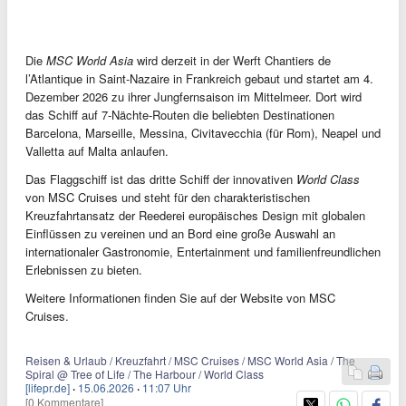
Die
MSC World Asia
wird derzeit in der Werft Chantiers de
l’Atlantique in Saint-Nazaire in Frankreich gebaut und startet am 4.
Dezember 2026 zu ihrer Jungfernsaison im Mittelmeer. Dort wird
das Schiff auf 7-Nächte-Routen die beliebten Destinationen
Barcelona, Marseille, Messina, Civitavecchia (für Rom), Neapel und
Valletta auf Malta anlaufen.
Das Flaggschiff ist das dritte Schiff der innovativen
World Class
von MSC Cruises und steht für den charakteristischen
Kreuzfahrtansatz der Reederei europäisches Design mit globalen
Einflüssen zu vereinen und an Bord eine große Auswahl an
internationaler Gastronomie, Entertainment und familienfreundlichen
Erlebnissen zu bieten.
Weitere Informationen finden Sie auf der Website von MSC
Cruises.
Reisen & Urlaub / Kreuzfahrt / MSC Cruises / MSC World Asia / The
Spiral @ Tree of Life / The Harbour / World Class
[lifepr.de]
·
15.06.2026
·
11:07 Uhr
[0 Kommentare]