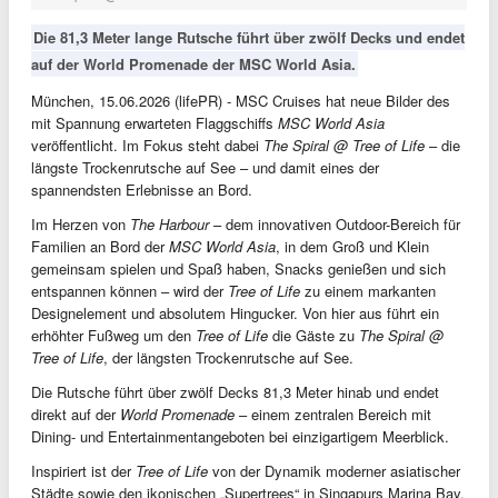
Die 81,3 Meter lange Rutsche führt über zwölf Decks und endet
auf der World Promenade der MSC World Asia.
München, 15.06.2026 (lifePR) - MSC Cruises hat neue Bilder des
mit Spannung erwarteten Flaggschiffs
MSC World Asia
veröffentlicht. Im Fokus steht dabei
The Spiral @ Tree of Life
– die
längste Trockenrutsche auf See – und damit eines der
spannendsten Erlebnisse an Bord.
Im Herzen von
The Harbour
– dem innovativen Outdoor-Bereich für
Familien an Bord der
MSC World Asia
, in dem Groß und Klein
gemeinsam spielen und Spaß haben, Snacks genießen und sich
entspannen können – wird der
Tree of Life
zu einem markanten
Designelement und absolutem Hingucker. Von hier aus führt ein
erhöhter Fußweg um den
Tree of Life
die Gäste zu
The Spiral @
Tree of Life
, der längsten Trockenrutsche auf See.
Die Rutsche führt über zwölf Decks 81,3 Meter hinab und endet
direkt auf der
World Promenade
– einem zentralen Bereich mit
Dining- und Entertainmentangeboten bei einzigartigem Meerblick.
Inspiriert ist der
Tree of Life
von der Dynamik moderner asiatischer
Städte sowie den ikonischen „Supertrees“ in Singapurs Marina Bay.