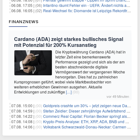
06.08. 17:05 |
(06)
Infantino räumt Fehler ein - UEFA: Ändert nichts an Boykott
06.08. 16:05 |
(02)
Real-Wechsel fix: Diomande ist Leipzigs Rekordtransfer
FINANZNEWS
Cardano (ADA) zeigt starkes bullisches Signal
mit Potenzial für 200% Kursanstieg
Die Kryptowährung Cardano (ADA) hat in
letzter Zeit eine bemerkenswerte
Performance gezeigt und sich als der am
besten abschneidende digitale
Vermögenswert der vergangenen Woche
hervorgetan. Dies hat zu zahlreichen
Kursprognosen geführt, wobei viele Marktbeobachter von
weiteren erheblichen Gewinnen ausgehen. Aktuelle
Entwicklungen und zukünftige
[…]
(00)
vor 49 Minuten
07.08. 15:00 |
(00)
Goldpreis crashte um 30% – jetzt zeigen neue Daten: War es berechtigt?
07.08. 14:59 |
(00)
Stefan Zeidler: Dieser zehnjährige Aufwärtstrend macht mich optimistisch
07.08. 14:22 |
(00)
Commerz Real Capital: Florian Becker springt als Leiter ein
07.08. 14:08 |
(00)
Krypto-Preis-Analyse: ETH, XRP, ADA, BNB und HYPE
07.08. 14:06 |
(00)
Volksbank Schwarzwald-Donau-Neckar: Carmen Wedam übernimmt Aufsichtsratsvorsitz