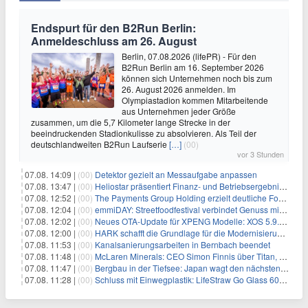
Endspurt für den B2Run Berlin:
Anmeldeschluss am 26. August
Berlin, 07.08.2026 (lifePR) - Für den
B2Run Berlin am 16. September 2026
können sich Unternehmen noch bis zum
26. August 2026 anmelden. Im
Olympiastadion kommen Mitarbeitende
aus Unternehmen jeder Größe
zusammen, um die 5,7 Kilometer lange Strecke in der
beeindruckenden Stadionkulisse zu absolvieren. Als Teil der
deutschlandweiten B2Run Laufserie
[…]
(00)
vor 3 Stunden
07.08. 14:09 |
(00)
Detektor gezielt an Messaufgabe anpassen
07.08. 13:47 |
(00)
Heliostar präsentiert Finanz- und Betriebsergebnis für das zweite Quartal 2026 mit Goldproduktion und Barreserven in Rekordhöhe
07.08. 12:52 |
(00)
The Payments Group Holding erzielt deutliche Fortschritte bei ihren AI-Projekten
07.08. 12:04 |
(00)
emmiDAY: Streetfoodfestival verbindet Genuss mit Engagement gegen Brustkrebs
07.08. 12:02 |
(00)
Neues OTA-Update für XPENG Modelle: XOS 5.9.5 erweitert Sicherheits-, Lade- und Komfortfunktionen
07.08. 12:00 |
(00)
HARK schafft die Grundlage für die Modernisierung seiner IBM i-Anwendungen
07.08. 11:53 |
(00)
Kanalsanierungsarbeiten in Bernbach beendet
07.08. 11:48 |
(00)
McLaren Minerals: CEO Simon Finnis über Titan, Zirkon und Seltene Erden
07.08. 11:47 |
(00)
Bergbau in der Tiefsee: Japan wagt den nächsten Schritt
07.08. 11:28 |
(00)
Schluss mit Einwegplastik: LifeStraw Go Glass 600ml bringt gefiltertes Trinkwasser aus der Glasflasche