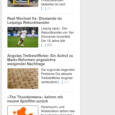
Gewerbe ist nach
[…]
(00)
Real-Wechsel fix: Diomande ist
Leipzigs Rekordtransfer
Leipzig (dpa) - Der
Rekordtransfer von Yan
Diomande ist perfekt.
Der 19 Jahre alte
[…]
(02)
Angolas Treibstoffkrise: Ein Aufruf zu
Markt-Reformen angesichts
steigender Nachfrage
Die zugrunde liegenden
Probleme Die aktuelle
Treibstoffkrise Angolas
verdeutlicht
[…]
(00)
«The Thundermans» kehren mit
neuem Spielfilm zurück
Paramount+ und
Nickelodeon setzen das
Superhelden-Franchise