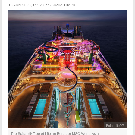
15. Juni 2026, 11:07 Uhr
·
Quelle:
LifePR
Foto: LifePR
The Spiral @ Tree of Life an Bord der MSC World Asia