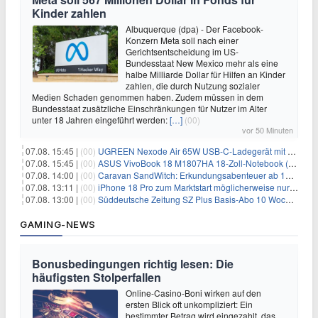
Kinder zahlen
Albuquerque (dpa) - Der Facebook-
Konzern Meta soll nach einer
Gerichtsentscheidung im US-
Bundesstaat New Mexico mehr als eine
halbe Milliarde Dollar für Hilfen an Kinder
zahlen, die durch Nutzung sozialer
Medien Schaden genommen haben. Zudem müssen in dem
Bundesstaat zusätzliche Einschränkungen für Nutzer im Alter
unter 18 Jahren eingeführt werden:
[…]
(00)
vor 50 Minuten
07.08. 15:45 |
(00)
UGREEN Nexode Air 65W USB-C-Ladegerät mit GaN-Technik für 24,99€
07.08. 15:45 |
(00)
ASUS VivoBook 18 M1807HA 18-Zoll-Notebook (Ryzen 7, 16GB) für 734,57€
07.08. 14:00 |
(00)
Caravan SandWitch: Erkundungsabenteuer ab 13.08. gratis im Epic Games Store
07.08. 13:11 |
(00)
iPhone 18 Pro zum Marktstart möglicherweise nur begrenzt verfügbar
07.08. 13:00 |
(00)
Süddeutsche Zeitung SZ Plus Basis-Abo 10 Wochen für 10€
GAMING-NEWS
Bonusbedingungen richtig lesen: Die
häufigsten Stolperfallen
Online-Casino-Boni wirken auf den
ersten Blick oft unkompliziert: Ein
bestimmter Betrag wird eingezahlt, das