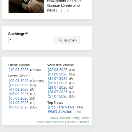
Newsletters von Mark
Gurman könnte eine
neue
[…]
(00)
Suchbegriff
suchen
Diese
Woche
Vorletzte
Woche
10.08.2026
02.08.2026
(Heute)
(So)
01.08.2026
(Sa)
Letzte
Woche
31.07.2026
(Fr)
09.08.2026
(Gestern)
30.07.2026
(Do)
08.08.2026
(Sa)
29.07.2026
(Mi)
07.08.2026
(Fr)
28.07.2026
(Di)
06.08.2026
(Do)
27.07.2026
(Mo)
05.08.2026
(Mi)
Top
News
04.08.2026
(Di)
03.08.2026
Populäre News
(Mo)
(14d)
Heiß diskutiert
(14d)
News-Ansicht konfigurieren
meine Kommentare
|
Ignore
|
Notifies