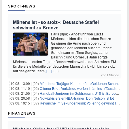
SPORT-NEWS
Märtens ist «so stolz»: Deutsche Staffel
schwimmt zu Bronze
Paris (dpa) - Angeführt von Lukas
Märtens reckten die deutschen Bronze-
Gewinner die Arme nach oben und
genossen den Moment auf dem Podest.
Gemeinsam mit Timo Sorgius, Jarno
Bäschnitt und Cornelius Jahn sorgte
Märtens am ersten Tag der Beckenwettbewerbe der Schwimm-EM
für die erste Medaille der deutschen Mannschaft. «Ich bin so stolz
auf das ganze Team,
[…]
(00)
vor 1 Stunde
10.08. 13:09 |
(02)
Münchner Torjäger Kane erhält «Goldenen Schuh»
10.08. 11:10 |
(02)
Offener Brief: Verbände werfen Infantino «Täuschung» vor
09.08. 21:55 |
(04)
Handball-Junioren im Goldrausch: U18 ist Europameister
09.08. 20:58 |
(01)
Nowitzkis erster NBA-Trainer: Don Nelson ist tot
09.08. 19:15 |
(07)
Revanche im Sekundenkrimi: Vollering gewinnt Tour
FINANZNEWS