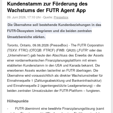
Kundenstamm zur Förderung des
Wachstums der FUTR Agent App
09. Juni 2026, 17:10 Uhr
·
Quelle:
Pressebox
Die Übernahme soll bestehende Kundenbeziehungen in das
FUTR-Ökosystem integrieren und die beiden zentralen
Umsatzbereiche stärken.
Toronto, Ontario, 09.06.2026 (PresseBox) - The FUTR Corporation
(TSXV: FTRC) (OTCQB: FTRCF) (FWB: QA20) („FUTR“ oder das
„Unternehmen“) gab heute den Abschluss des Erwerbs der Assets
einer nordamerikanischen Finanzplanungsplattform mit einem
etablierten Kundenstamm in den USA und Kanada bekannt. Die
erworbenen Assets wurden lastenfrei an FUTR übertragen. Die
Übernahme wird voraussichtlich als direkter Wachstumstreiber für
Einnahmequelle 1 (Zahlungsabwicklung und Bankeninfrastruktur)
und Einnahmequelle 2 (agentengestützte Leadgenerierung) – die
beiden zentralen Umsatzsäulen der FUTR-Plattform – fungieren.
Höhepunkte
- FUTR übernimmt eine bewährte Finanzplanungslösung (samt