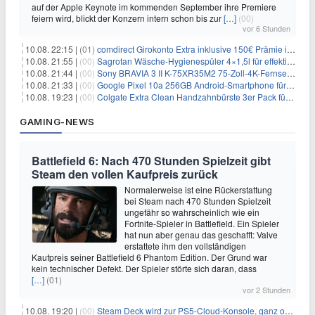
auf der Apple Keynote im kommenden September ihre Premiere
feiern wird, blickt der Konzern intern schon bis zur
[…]
(00)
vor 6 Stunden
10.08. 22:15 |
(01)
comdirect Girokonto Extra inklusive 150€ Prämie inkl. gratis Visa-Kreditkarte + 1 Jahr kostenlose Kontoführung + 1,75% Zinsen p.a.
10.08. 21:55 |
(00)
Sagrotan Wäsche-Hygienespüler 4×1,5l für effektiv 10,76€
10.08. 21:44 |
(00)
Sony BRAVIA 3 II K-75XR35M2 75-Zoll-4K-Fernseher für 1359€
10.08. 21:33 |
(00)
Google Pixel 10a 256GB Android-Smartphone für 449€
10.08. 19:23 |
(00)
Colgate Extra Clean Handzahnbürste 3er Pack für 1,25€
GAMING-NEWS
Battlefield 6: Nach 470 Stunden Spielzeit gibt
Steam den vollen Kaufpreis zurück
Normalerweise ist eine Rückerstattung
bei Steam nach 470 Stunden Spielzeit
ungefähr so wahrscheinlich wie ein
Fortnite-Spieler in Battlefield. Ein Spieler
hat nun aber genau das geschafft: Valve
erstattete ihm den vollständigen
Kaufpreis seiner Battlefield 6 Phantom Edition. Der Grund war
kein technischer Defekt. Der Spieler störte sich daran, dass
[…]
(01)
vor 2 Stunden
10.08. 19:20 |
(00)
Steam Deck wird zur PS5-Cloud-Konsole, ganz ohne eigener PlayStation 5