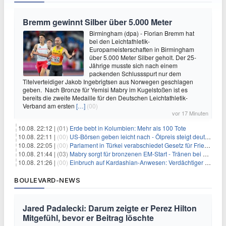
Bremm gewinnt Silber über 5.000 Meter
Birmingham (dpa) - Florian Bremm hat
bei den Leichtathletik-
Europameisterschaften in Birmingham
über 5.000 Meter Silber geholt. Der 25-
Jährige musste sich nach einem
packenden Schlussspurt nur dem
Titelverteidiger Jakob Ingebrigtsen aus Norwegen geschlagen
geben. Nach Bronze für Yemisi Mabry im Kugelstoßen ist es
bereits die zweite Medaille für den Deutschen Leichtathletik-
Verband am ersten
[…]
(00)
vor 17 Minuten
10.08. 22:12 |
(01)
Erde bebt in Kolumbien: Mehr als 100 Tote
10.08. 22:11 |
(00)
US-Börsen geben leicht nach - Ölpreis steigt deutlich
10.08. 22:05 |
(00)
Parlament in Türkei verabschiedet Gesetz für Frieden mit PKK
10.08. 21:44 |
(03)
Mabry sorgt für bronzenen EM-Start - Tränen bei Lückenkemper
10.08. 21:26 |
(00)
Einbruch auf Kardashian-Anwesen: Verdächtiger festgenommen
BOULEVARD-NEWS
Jared Padalecki: Darum zeigte er Perez Hilton
Mitgefühl, bevor er Beitrag löschte