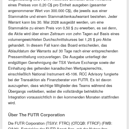
eines Preises von 0,20 C$ pro Einheit ausgeben (gesamter
angenommener Wert von 300.000 C$), die jeweils aus einer
Stammaktie und einem Stammaktienkaufwarrant bestehen. Jeder
Warrant kann bis 30. Mai 2028 ausgeübt werden, um eine
Stammaktie zu einem Preis von 0,50 $ zu erwerben, es sei denn,
die Aktie wird über einen Zeitraum von zehn Tagen auf Basis eines
volumengewichteten Durchschnittskurses bei 1,25 $ pro Aktie
gehandelt. In diesem Fall kann das Board entscheiden, das
Ablaufdatum der Warrants auf 30 Tage nach einer entsprechenden
Pressemitteilung vorzuverlegen. Die Ausgabe unterliegt der
endgültigen Genehmigung der TSX Venture Exchange sowie der
Einhaltung des geltenden kanadischen Wertpapierrechts,
einschließlich National Instrument 45-106. RCC Advisory fungierte
bei der Transaktion als Finanzberater von FUTR. Es ist davon
auszugehen, dass wichtige Mitglieder des Teams während des
Übergangs verbleiben, wobei die vollständige betriebliche
Integration voraussichtlich in den kommenden Monaten stattfinden
wird.
Über The FUTR Corporation
Die FUTR Corporation (TSXV: FTRC) (OTCQB: FTRCF) (FWB:
QA20), Entwickler der FUTR Agent App, mit der Nutzer ihre