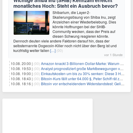
Wichtige Shiba Inu (SHIB) Kennzahl erreicht
monatliches Hoch: Steht ein Ausbruch bevor?
Shibarium, die Layer-2-
Skalierungslösung von Shiba Inu, zeigt
Anzeichen einer Wiederbelebung. Dies
könnte Hoffnungen bei der SHIB-
Community wecken, dass der Preis auf
diesen Schwung reagieren könnte.
Dennoch deuten viele andere Faktoren darauf hin, dass der
selbsternannte Dogecoin-Killer noch nicht über den Berg ist und
kurzfristig weiter fallen
[…]
(00)
vor 1 Stunde
10.08. 20:00 |
(00)
Amazon knackt 3-Billionen-Dollar-Marke: Warum Anleger jetzt nachkaufen
10.08. 19:53 |
(00)
Analyst prognostiziert große Marktbewegungen vor Q4 in ruhigem Kryptomarkt
10.08. 19:00 |
(00)
Einkaufskosten um bis zu 30% senken: Diese 3 Hebel funktionieren wirklich
10.08. 18:43 |
(00)
Bitcoin-Kurs fällt unter 64.000 $, Peter Schiff rät zum Verkauf
10.08. 18:16 |
(00)
Bitcoin vor entscheidendem Widerstandstest: Gelingt der Durchbruch?