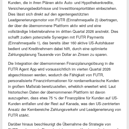
Kunden, die in ihren Plänen aktiv Auto- und Hypothekenkredite,
Versicherungsbedürfnisse und Investitionsprioritäten einbeziehen.
Dies lässt sich direkt auf den agentengestützten
Leadgenerierungsmotor von FUTR (Einnahmequelle 2) übertragen,
der über die übernommene Plattform aktiv wird und eine
vollständige Inbetriebnahme im dritten Quartal 2026 anstrebt. Dies
schafft zudem potenzielle Synergien mit FUTR Payments
(Einnahmequelle 1), das bereits über 160 aktive US-Autohäuser
bedient und Kreditnehmern dabei hilft, durch eine optimierte
Zahlungsplanung Tausende von Dollar an Zinsen zu sparen.
Die Integration der übernommenen Finanzplanungslösung in die
FUTR Agent App wird voraussichtlich im vierten Quartal 2026
abgeschlossen werden, wodurch die Fähigkeit von FUTR,
personalisierte Finanzinformationen für nordamerikanische Kunden
in großem Maßstab bereitzustellen, erheblich erweitert wird. Laut
historischen Daten der übernommenen Plattform ist davon
auszugehen, dass etwa 75 % der Finanzpläne für Kunden auf US-
Kunden entfallen und der Rest auf Kanada, was den US-zentrierten
Ansatz der Kernbereiche Zahlungsverkehr und Leadgenerierung von
FUTR stärkt.
Darüber hinaus beschleunigt die Übernahme die Strategie von