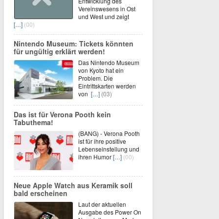
Entwicklung des
Vereinswesens in Ost
und West und zeigt
[…]
(00)
Nintendo Museum: Tickets könnten
für ungültig erklärt werden!
Das Nintendo Museum
von Kyoto hat ein
Problem. Die
Eintrittskarten werden
von
[…]
(03)
Das ist für Verona Pooth kein
Tabuthema!
(BANG) - Verona Pooth
ist für ihre positive
Lebenseinstellung und
ihren Humor
[…]
(00)
Neue Apple Watch aus Keramik soll
bald erscheinen
Laut der aktuellen
Ausgabe des Power On