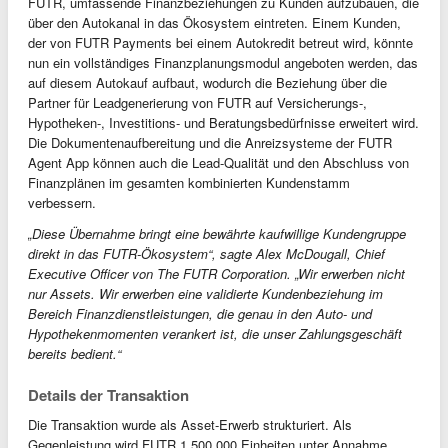
FUTR, umfassende Finanzbeziehungen zu Kunden aufzubauen, die
über den Autokanal in das Ökosystem eintreten. Einem Kunden,
der von FUTR Payments bei einem Autokredit betreut wird, könnte
nun ein vollständiges Finanzplanungsmodul angeboten werden, das
auf diesem Autokauf aufbaut, wodurch die Beziehung über die
Partner für Leadgenerierung von FUTR auf Versicherungs-,
Hypotheken-, Investitions- und Beratungsbedürfnisse erweitert wird.
Die Dokumentenaufbereitung und die Anreizsysteme der FUTR
Agent App können auch die Lead-Qualität und den Abschluss von
Finanzplänen im gesamten kombinierten Kundenstamm
verbessern.
„Diese Übernahme bringt eine bewährte kaufwillige Kundengruppe
direkt in das FUTR-Ökosystem“, sagte Alex McDougall, Chief
Executive Officer von The FUTR Corporation. „Wir erwerben nicht
nur Assets. Wir erwerben eine validierte Kundenbeziehung im
Bereich Finanzdienstleistungen, die genau in den Auto- und
Hypothekenmomenten verankert ist, die unser Zahlungsgeschäft
bereits bedient.“
Details der Transaktion
Die Transaktion wurde als Asset-Erwerb strukturiert. Als
Gegenleistung wird FUTR 1.500.000 Einheiten unter Annahme