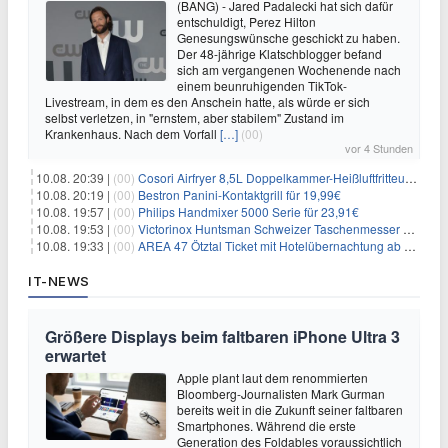
(BANG) - Jared Padalecki hat sich dafür
entschuldigt, Perez Hilton
Genesungswünsche geschickt zu haben.
Der 48-jährige Klatschblogger befand
sich am vergangenen Wochenende nach
einem beunruhigenden TikTok-
Livestream, in dem es den Anschein hatte, als würde er sich
selbst verletzen, in "ernstem, aber stabilem" Zustand im
Krankenhaus. Nach dem Vorfall
[…]
(00)
vor 4 Stunden
10.08. 20:39 |
(00)
Cosori Airfryer 8,5L Doppelkammer-Heißluftfritteuse mit Sichtfenster für 139,94€
10.08. 20:19 |
(00)
Bestron Panini-Kontaktgrill für 19,99€
10.08. 19:57 |
(00)
Philips Handmixer 5000 Serie für 23,91€
10.08. 19:53 |
(00)
Victorinox Huntsman Schweizer Taschenmesser mit 15 Funktionen für 31,65€
10.08. 19:33 |
(00)
AREA 47 Ötztal Ticket mit Hotelübernachtung ab 109€ p.P.
IT-NEWS
Größere Displays beim faltbaren iPhone Ultra 3
erwartet
Apple plant laut dem renommierten
Bloomberg-Journalisten Mark Gurman
bereits weit in die Zukunft seiner faltbaren
Smartphones. Während die erste
Generation des Foldables voraussichtlich