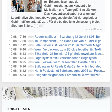
mit Erkenntnissen aus der
Gehirnforschung, um Konzentration,
Motivation und Teamgefühl zu stärken.
Das Konzept setzt dabei vor allem auf
koordinative Überkreuzbewegungen, die die Aktivierung beider
Gehirnhälften unterstützen. Für die betriebliche Umsetzung bietet
Stephan Ehlers,
[…]
(00)
vor 4 Stunden
10.08. 17:39 |
(00)
Reden ist Silber – Beziehung ist Gold! 11.08. Berlin – 18:30 Uhr
10.08. 17:30 |
(00)
Im Rampenlicht: „The Hood Pro“ von KEMPER gewinnt den Red Dot Design Award 2026
10.08. 17:12 |
(00)
Beta Systems ist Leader im 2026 Gartner® Magic Quadrant™ für Service Orchestration and Automation Platforms (SOAP)
10.08. 16:46 |
(00)
Wenn Verpackung zum Bürokratietreiber für Textilunternehmen wird
10.08. 16:43 |
(00)
Sitka Gold: 218m mit 1,25 g/t Gold erweitern Blackjack massiv
10.08. 16:34 |
(00)
Lagersystem mit 3 verschiedenen Regaltypen
10.08. 16:25 |
(00)
Wie Elektroautos zum zentralen Baustein des Energiesystems werden
10.08. 16:16 |
(00)
Building an AI-Ready Data Center with Integrated Compute, Storage, Networking, Security, and Disaster Recovery
10.08. 16:12 |
(00)
North Peak startet Bohrkampagne 2026 auf Prospect Mountain in Eureka, Nevada
10.08. 15:54 |
(00)
Pflegedienst gründen: Fördermittel clever nutzen und durchstarten
TOP-THEMEN