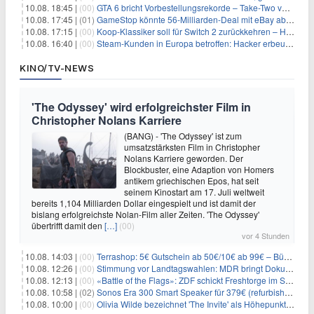
10.08. 18:45 |
(00)
GTA 6 bricht Vorbestellungsrekorde – Take-Two verrät trotzdem keine Zahlen
10.08. 17:45 |
(01)
GameStop könnte 56-Milliarden-Deal mit eBay abblasen, doch Ryan Cohen gibt nicht auf
10.08. 17:15 |
(00)
Koop-Klassiker soll für Switch 2 zurückkehren – Händler nennt bereits einen Release-Termin
10.08. 16:40 |
(00)
Steam-Kunden in Europa betroffen: Hacker erbeuten Namen und Adressen bei Valve-Partner
KINO/TV-NEWS
'The Odyssey' wird erfolgreichster Film in
Christopher Nolans Karriere
(BANG) - 'The Odyssey' ist zum
umsatzstärksten Film in Christopher
Nolans Karriere geworden. Der
Blockbuster, eine Adaption von Homers
antikem griechischen Epos, hat seit
seinem Kinostart am 17. Juli weltweit
bereits 1,104 Milliarden Dollar eingespielt und ist damit der
bislang erfolgreichste Nolan-Film aller Zeiten. 'The Odyssey'
übertrifft damit den
[…]
(00)
vor 4 Stunden
10.08. 14:03 |
(00)
Terrashop: 5€ Gutschein ab 50€/10€ ab 99€ – Bücher & Co ab 99 Cent
10.08. 12:26 |
(00)
Stimmung vor Landtagswahlen: MDR bringt Doku «Wut. Hüben wie drüben»
10.08. 12:13 |
(00)
«Battle of the Flags»: ZDF schickt Freshtorge im September On Air
10.08. 10:58 |
(02)
Sonos Era 300 Smart Speaker für 379€ (refurbished 309€) – Dolby Atmos, BT/WLAN, 3D-Audio, schwarz od. weiß
10.08. 10:00 |
(00)
Olivia Wilde bezeichnet 'The Invite' als Höhepunkt ihrer Karriere